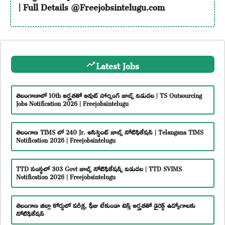
| Full Details @Freejobsintelugu.com
Latest Jobs
తెలంగాణాలో 10th అర్హతతో అవుట్ సోర్సింగ్ జాబ్స్ విడుదల | TS Outsourcing
Jobs Notification 2026 | Freejobsintelugu
తెలంగాణ TIMS లో 240 Jr. అసిస్టెంట్ జాబ్స్ నోటిఫికేషన్ | Telangana TIMS
Notification 2026 | Freejobsintelugu
TTD సంస్థలో 303 Govt జాబ్స్ నోటిఫికేషన్స్ విడుదల | TTD SVIMS
Notification 2026 | Freejobsintelugu
తెలంగాణ జిల్లా కోర్టులో పరీక్ష, ఫీజు లేకుండా టెన్త్ అర్హతతో డైరెక్ట్ ఉద్యోగాలకు
నోటిఫికేషన్