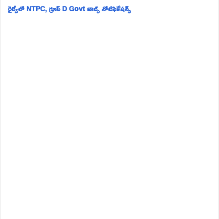
రైల్వేలో NTPC, గ్రూప్ D Govt జాబ్స్ నోటిఫికేషన్స్