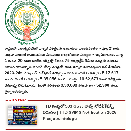
రాష్ట్రంలో ఇంటర్మీడియెట్ వార్షిక పరీక్షలను అధికారులు విజయవంతంగా పూర్తిచే శారు.
ఎక్కడా ఎలాంటి అవాంఛనీయ ఘటనలకు తావులేకుండా సమర్థంగా నిర్వహించారు. మార్చి
1 నుంచి 20 వరకు జరిగిన పరీక్షల్లో కేవలం 75 మాల్రాక్టీస్ కేసులు మాత్రమే నమోదు
కావడం గమనార్హం. ఇంటర్ బోర్డు చరిత్రలో ఇంత తక్కువ నమోదవ్వడం ఇదే తొలిసారి.
2023-24కు రెగ్యు లర్, ఒకేషనల్ విద్యార్థులు కలిపి మొదటి సంవత్సరం 5,17,617
మంది. రెండో సంవత్సరం 5,35,056 మంది.. మొత్తం 10,52,673 మంది పరీక్షలకు
దరఖాస్తు చేసుకున్నారు. వీరిలో పరీక్షలకు 9,99,698 హాజరు కాగా 52,900 మంది
గైర్హాజరయ్యారు.
TTD సంస్థలో 303 Govt జాబ్స్ నోటిఫికేషన్స్
విడుదల | TTD SVIMS Notification 2026 |
Freejobsintelugu