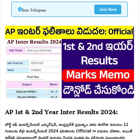
Join Telegram
Join Now
AP 1st & 2nd Year Inter Results 2024:
బోర్డ్ ఆఫ్ ఇంటర్మీడియట్ ఎడ్యుకేషన్, ఆంధ్రప్రదేశ్ ప్రభుత్వం వారు ఈరోజు ఉదయం 11
గంటలకు Ap ఇంటర్మీడియట్ 2024 ఫలితాలను Official గా విడుదల చేశారు. అయితే
ఇటీవలి పరిణామాలలో మొదటి మరియు రెండవ సంవత్సరం పరీక్షలకు సంబంధించిన