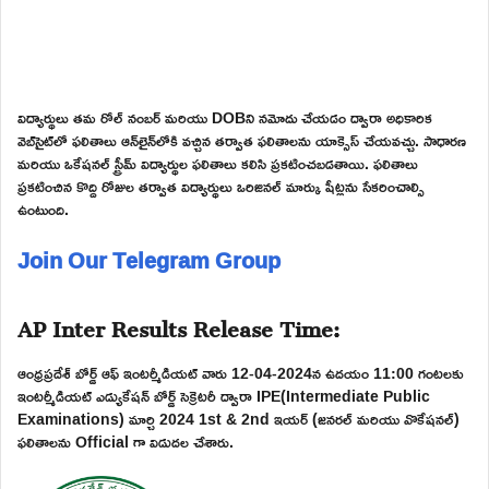
విద్యార్థులు తమ రోల్ నంబర్ మరియు DOBని నమోదు చేయడం ద్వారా అధికారిక
వెబ్‌సైట్‌లో ఫలితాలు ఆన్‌లైన్‌లోకి వచ్చిన తర్వాత ఫలితాలను యాక్సెస్ చేయవచ్చు. సాధారణ
మరియు ఒకేషనల్ స్ట్రీమ్ విద్యార్థుల ఫలితాలు కలిసి ప్రకటించబడతాయి. ఫలితాలు
ప్రకటించిన కొద్ది రోజుల తర్వాత విద్యార్థులు ఒరిజినల్ మార్కు షీట్లను సేకరించాల్సి
ఉంటుంది.
Join Our Telegram Group
AP Inter Results Release Time:
ఆంధ్రప్రదేశ్ బోర్డ్ ఆఫ్ ఇంటర్మీడియట్ వారు 12-04-2024న ఉదయం 11:00 గంటలకు
ఇంటర్మీడియట్ ఎడ్యుకేషన్ బోర్డ్ సెక్రెటరీ ద్వారా IPE(Intermediate Public
Examinations) మార్చి 2024 1st & 2nd ఇయర్ (జనరల్ మరియు వొకేషనల్)
ఫలితాలను Official గా విడుదల చేశారు.