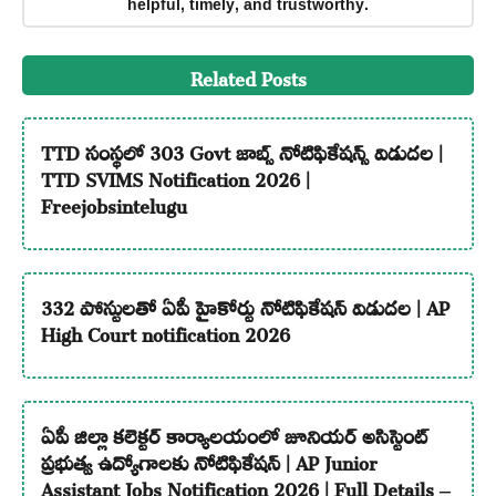
helpful, timely, and trustworthy.
Related Posts
TTD సంస్థలో 303 Govt జాబ్స్ నోటిఫికేషన్స్ విడుదల |
TTD SVIMS Notification 2026 |
Freejobsintelugu
332 పోస్టులతో ఏపీ హైకోర్టు నోటిఫికేషన్ విడుదల | AP
High Court notification 2026
ఏపీ జిల్లా కలెక్టర్ కార్యాలయంలో జూనియర్ అసిస్టెంట్
ప్రభుత్వ ఉద్యోగాలకు నోటిఫికేషన్ | AP Junior
Assistant Jobs Notification 2026 | Full Details –