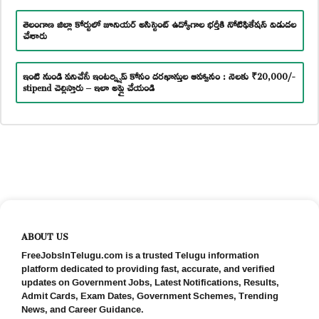
తెలంగాణ జిల్లా కోర్టులో జూనియర్ అసిస్టెంట్ ఉద్యోగాల భర్తీకి నోటిఫికేషన్ విడుదల
చేశారు
ఇంటి నుండి పనిచేసే ఇంటర్న్షిప్ కోసం దరఖాస్తుల ఆహ్వానం : నెలకు ₹20,000/-
stipend చెల్లిస్తారు – ఇలా అప్లై చేయండి
ABOUT US
FreeJobsInTelugu.com is a trusted Telugu information
platform dedicated to providing fast, accurate, and verified
updates on Government Jobs, Latest Notifications, Results,
Admit Cards, Exam Dates, Government Schemes, Trending
News, and Career Guidance.