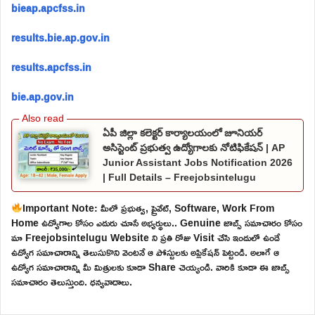
bieap.apcfss.in
results.bie.ap.gov.in
results.apcfss.in
bie.ap.gov.in
ఏపీ జిల్లా కలెక్టర్ కార్యాలయంలో జూనియర్
అసిస్టెంట్ ప్రభుత్వ ఉద్యోగాలకు నోటిఫికేషన్ | AP
Junior Assistant Jobs Notification 2026
| Full Details – Freejobsintelugu
Important Note: మీలో ప్రభుత్వ, ప్రైవేట్, Software, Work From
Home ఉద్యోగాల కోసం ఎదురు చూసే అభ్యర్థులు.. Genuine జాబ్స్ సమాచారం కోసం
మా Freejobsintelugu Website ని ప్రతి రోజు Visit చేసి ఇందులో ఉండే
ఉద్యోగ సమాచారాన్ని తెలుసుకొని వెంటనే ఆ పోస్టులకు అప్లికేషన్ పెట్టండి. అలాగే ఆ
ఉద్యోగ సమాచారాన్ని మీ మిత్రులకు కూడా Share చెయ్యండి. వారికి కూడా ఈ జాబ్స్
సమాచారం తెలుస్తుంది. ధన్యవాదాలు.