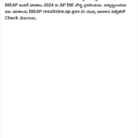
BIEAP ఇంటర్ ఫలితాలు 2024 ను AP BIE బోర్డు ప్రకటించింది. విద్యార్థులందరూ
తమ ఫలితాలను BIEAP resultsbie.ap.gov.in యొక్క అధికారిక వెబ్‌సైట్‌లో
Check చేయగలరు.