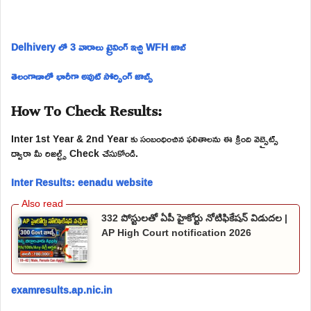
Delhivery లో 3 వారాలు ట్రైనింగ్ ఇచ్చి WFH జాబ్
తెలంగాణాలో భారీగా అవుట్ సోర్సింగ్ జాబ్స్
How To Check Results:
Inter 1st Year & 2nd Year కు సంబంధించిన ఫలితాలను ఈ క్రింది వెబ్సైట్స్
ద్వారా మీ రిజల్ట్స్ Check చేసుకోండి.
Inter Results: eenadu website
332 పోస్టులతో ఏపీ హైకోర్టు నోటిఫికేషన్ విడుదల |
AP High Court notification 2026
examresults.ap.nic.in