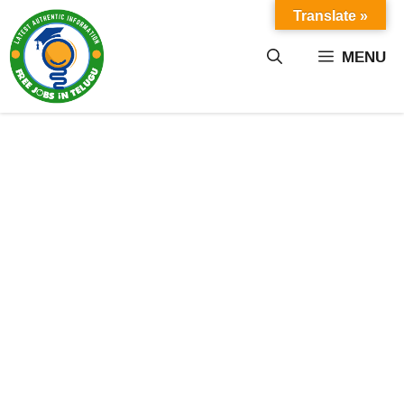
Skip
Translate »
to
content
MENU