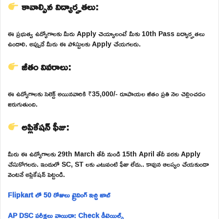
కావాల్సిన విద్యార్హతలు:
ఈ ప్రభుత్వ ఉద్యోగాలకు మీరు Apply చెయ్యాలంటే మీకు 10th Pass విద్యార్హతలు
ఉండాలి. అప్పుడే మీరు ఈ పోస్టులకు Apply చేయగలరు.
జీతం వివరాలు:
ఈ ఉద్యోగాలకు సెలెక్ట్ అయినవారికి ₹35,000/- రూపాయల జీతం ప్రతి నెల చెల్లించడం
జరుగుతుంది.
అప్లికేషన్ ఫీజు:
మీరు ఈ ఉద్యోగాలకు 29th March తేదీ నుండి 15th April తేదీ వరకు Apply
చేసుకోగలరు. ఇందులో SC, ST లకు ఎటువంటి ఫీజు లేదు.. కావున ఆలస్యం చేయకుండా
వెంటనే అప్లికేషన్ పెట్టండి.
Flipkart లో 50 రోజులు ట్రైనింగ్ ఇచ్చి జాబ్
AP DSC పరీక్షలు వాయిదా: Check డీటెయిల్స్