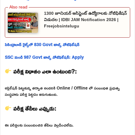
1300 జూనియర్ అసిస్టెంట్ ఉద్యోగాలకు నోటిఫికేషన్
విడుదల | IDBI JAM Notification 2026 |
Freejobsintelugu
సికింద్రాబాద్ రైల్వేలో 830 Govt జాబ్స్ నోటిఫికేషన్
SSC నుండి 987 Govt జాబ్స్ నోటిఫికేషన్: Apply
పరీక్ష విధానం ఎలా ఉంటుంది?:
అప్లికేషన్ పెట్టుకున్న తర్వాత అందరికి Online / Offline లో సంబంధిత ప్రభుత్వ
సంస్థవారు పరీక్ష పెట్టడం జరుగుతుంది.
పరీక్ష తేదీలు ఎప్పుడు:
ఈ పరీక్షలకు సంబందించిన తేదీలు వెల్లడించలేదు.