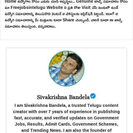
Home ఉద్యోగాల కోసం ఎదురు చూసే అభ్యర్థులు.. Genuine జాబ్స్ సమాచారం కోసం
మా Freejobsintelugu Website ని ప్రతి రోజు Visit చేసి ఇందులో ఉండే
ఉద్యోగ సమాచారాన్ని తెలుసుకొని వెంటనే ఆ పోస్టులకు అప్లికేషన్ పెట్టండి. అలాగే ఆ
ఉద్యోగ సమాచారాన్ని మీ మిత్రులకు కూడా Share చెయ్యండి. వారికి కూడా ఈ జాబ్స్
సమాచారం తెలుస్తుంది. ధన్యవాదాలు.
Sivakrishna Bandela
I am Sivakrishna Bandela, a trusted Telugu content
creator with over 7 years of experience in publishing
fast, accurate, and verified updates on Government
Jobs, Results, Admit Cards, Government Schemes,
and Trending News. I am also the founder of