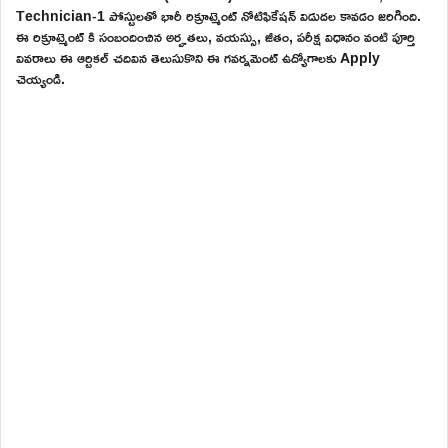
Technician-1 పోస్టులతో భారీ రిక్రూట్మెంట్ నోటిఫికేషన్ విడుదల కావడం జరిగింది.
ఈ రిక్రూట్మెంట్ కి సంబందించిన అర్హతలు, వయస్సు, జీతం, పరీక్ష విధానం వంటి పూర్తి
వివరాలు ఈ ఆర్టికల్ చదివిన తెలుసుకొని ఈ గవర్నమెంట్ ఉద్యోగాలకు Apply
చెయ్యండి.