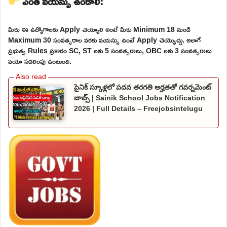
ఎంత వయస్సు ఉండాలి:
మీరు ఈ ఉద్యోగాలకు Apply చెయ్యాలి అంటే మీకు Minimum 18 నుండి
Maximum 30 సంవత్సరాల వరకు వయస్సు ఉంటే Apply చెయ్యొచ్చు. అలాగే
ప్రభుత్వ Rules ప్రకారం SC, ST లకు 5 సంవత్సరాలు, OBC లకు 3 సంవత్సరాలు
వయో సడలింపు ఉంటుంది.
సైనిక్ స్కూళ్లలో పదవ తరగతి అర్హతతో గవర్నమెంట్
జాబ్స్ | Sainik School Jobs Notification
2026 | Full Details – Freejobsintelugu