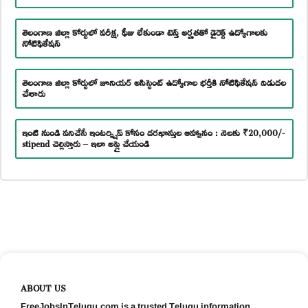
తెలంగాణ జిల్లా కోర్టులో పరీక్ష, ఫీజు లేకుండా టెన్త్ అర్హతతో డైరెక్ట్ ఉద్యోగాలకు
నోటిఫికేషన్
తెలంగాణ జిల్లా కోర్టులో జూనియర్ అసిస్టెంట్ ఉద్యోగాల భర్తీకి నోటిఫికేషన్ విడుదల
చేశారు
ఇంటి నుండి పనిచేసే ఇంటర్న్షిప్ కోసం దరఖాస్తుల ఆహ్వానం : నెలకు ₹20,000/-
stipend చెల్లిస్తారు – ఇలా అప్లై చేయండి
ABOUT US
FreeJobsInTelugu.com is a trusted Telugu information