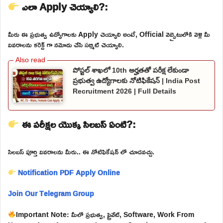
ఎలా Apply చెయ్యాలి?:
మీరు ఈ ప్రభుత్వ ఉద్యోగాలకు Apply చెయ్యాలి అంటే, Official వెబ్సైటులోకి వెళ్లి మీ
వివరాలను కరెక్ట్ గా నమోదు చేసి సబ్మిట్ చెయ్యాలి.
పోస్టల్ శాఖలో 10th అర్హతతో పరీక్ష లేకుండా
ప్రభుత్వ ఉద్యోగాలకు నోటిఫికేషన్ | India Post
Recruitment 2026 | Full Details
ఈ పరీక్షల యొక్క సిలబస్ ఏంటి?:
సిలబస్ పూర్తి వివరాలను మీరు.. ఈ నోటిఫికేషన్ లో చూడవచ్చు.
Notification PDF
Apply Online
Join Our Telegram Group
Important Note: మీలో ప్రభుత్వ, ప్రైవేట్, Software, Work From