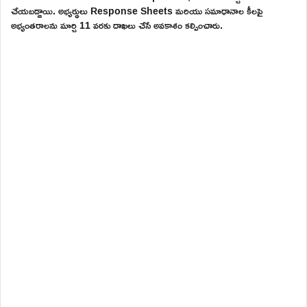
చేయబడ్డాయి. అభ్యర్థులు Response Sheets మరియు సమాధానాల కీలపై
అభ్యంతరాలను మార్చి 11 వరకు దాఖలు చేసే అవకాశం కల్పించారు.