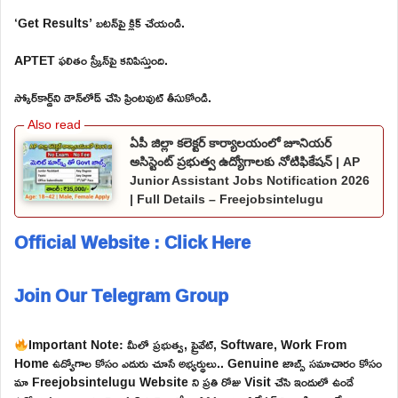
‘Get Results’ బటన్‌పై క్లిక్ చేయండి.
APTET ఫలితం స్క్రీన్‌పై కనిపిస్తుంది.
స్కోర్‌కార్డ్‌ని డౌన్‌లోడ్ చేసి ప్రింటవుట్ తీసుకోండి.
ఏపీ జిల్లా కలెక్టర్ కార్యాలయంలో జూనియర్
అసిస్టెంట్ ప్రభుత్వ ఉద్యోగాలకు నోటిఫికేషన్ | AP
Junior Assistant Jobs Notification 2026
| Full Details – Freejobsintelugu
Official Website : Click Here
Join Our Telegram Group
Important Note: మీలో ప్రభుత్వ, ప్రైవేట్, Software, Work From
Home ఉద్యోగాల కోసం ఎదురు చూసే అభ్యర్థులు.. Genuine జాబ్స్ సమాచారం కోసం
మా Freejobsintelugu Website ని ప్రతి రోజు Visit చేసి ఇందులో ఉండే