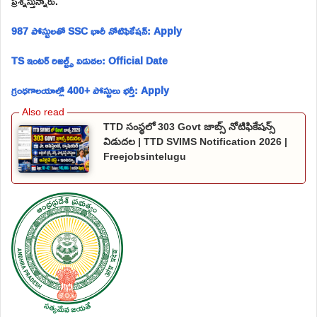
ప్రశ్నిస్తున్నారు.
987 పోస్టులతో SSC భారీ నోటిఫికేషన్: Apply
TS ఇంటర్ రిజల్ట్స్ విడుదల: Official Date
గ్రంధగాలయాల్లో 400+ పోస్టులు భర్తీ: Apply
TTD సంస్థలో 303 Govt జాబ్స్ నోటిఫికేషన్స్
విడుదల | TTD SVIMS Notification 2026 |
Freejobsintelugu