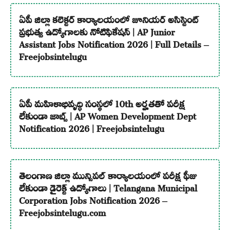
ఏపీ జిల్లా కలెక్టర్ కార్యాలయంలో జూనియర్ అసిస్టెంట్
ప్రభుత్వ ఉద్యోగాలకు నోటిఫికేషన్ | AP Junior
Assistant Jobs Notification 2026 | Full Details –
Freejobsintelugu
ఏపీ మహిళాభివృద్ధి సంస్థలో 10th అర్హతతో పరీక్ష
లేకుండా జాబ్స్ | AP Women Development Dept
Notification 2026 | Freejobsintelugu
తెలంగాణ జిల్లా మున్సిపల్ కార్యాలయంలో పరీక్ష ఫీజు
లేకుండా డైరెక్ట్ ఉద్యోగాలు | Telangana Municipal
Corporation Jobs Notification 2026 –
Freejobsintelugu.com