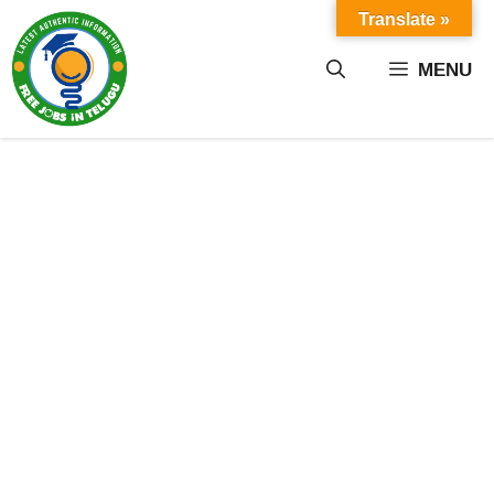
Skip
Translate »
to
content
MENU