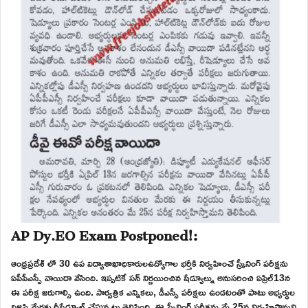
AP Dy.EO Exam Postponed!:
ఆంధ్రప్రదేశ్ లో 30 ఉప విద్యాశాఖాధికారులఉద్యోగాల భర్తీకి నిర్వహించే స్క్రీనింగ్ పరీక్షను
ఏపీపీఎస్సీ వాయిదా వేసింది. ఇప్పటికే సన్ నిర్ణయించిన షేడ్యూల్ను అనుసరించి ఏప్రిల్13న
ఈ పరీక్ష జరుగాల్సి ఉంది. సార్వత్రిక ఎన్నికలు, డీఎస్సీ పరీక్షలు ఉండటంతో పాటు అభ్యర్ధుల
విజ్ఞప్తి మేరకు రీషేడ్యూల్ చేస్తున్నట్లు తెలిపింది. ఈ స్క్రీనింగ్ పరీక్షను మే 25న నిర్వహిస్తామని