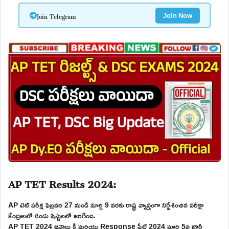
Join Telegram
Join Now
AP TET Results 2024:
AP టెట్ పరీక్ష ఫిబ్రవరి 27 నుండి మార్చి 9 వరకు రాష్ట్ర వ్యాప్తంగా నిర్దేశించిన పరీక్షా
కేంద్రాలలో రెండు షిఫ్టులలో జరిగింది.
AP TET 2024 జవాబు కీ మరియు Response షీట్ 2024 మార్చి 5న జారీ