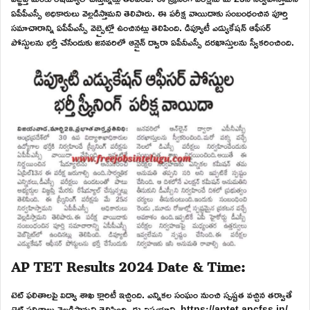
ఏపీపీఎస్సీ అధికారులు వెల్లడిస్తామని తెలిపారు. ఈ పరీక్ష వాయిదాకు సంబంధంచిన పూర్తి
సమాచారాన్ని ఏపీపీఎస్సీ వెబ్సైట్లో ఉంచినట్లు తెలిపింది. డిప్యూటీ ఎడ్యుకేషన్ ఆఫీసర్
పోస్టులను భర్తీ చేసేందుకు జనవరిలో ఆన్లైన్ ద్వారా ఏపీనీఎస్సీ దరఖాస్తులను స్వీకరించింది.
AP TET Results 2024 Date & Time:
టెట్ ఫలితాలపై విద్యా శాఖ క్లారిటీ ఇచ్చింది. ఎన్నికల సంఘం నుంచి స్పష్టత వచ్చిన తర్వాతే
టెట్ ఫలితాలు వెల్లడిస్తామని తెలిపింది. ఈ విషయాన్ని https://aptet.apcfss.in/