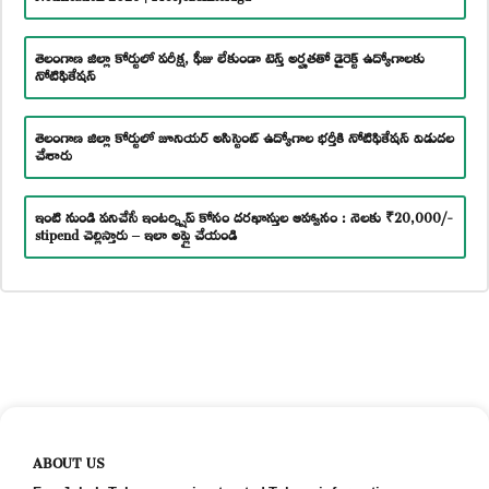
తెలంగాణ జిల్లా కోర్టులో పరీక్ష, ఫీజు లేకుండా టెన్త్ అర్హతతో డైరెక్ట్ ఉద్యోగాలకు
నోటిఫికేషన్
తెలంగాణ జిల్లా కోర్టులో జూనియర్ అసిస్టెంట్ ఉద్యోగాల భర్తీకి నోటిఫికేషన్ విడుదల
చేశారు
ఇంటి నుండి పనిచేసే ఇంటర్న్షిప్ కోసం దరఖాస్తుల ఆహ్వానం : నెలకు ₹20,000/-
stipend చెల్లిస్తారు – ఇలా అప్లై చేయండి
ABOUT US