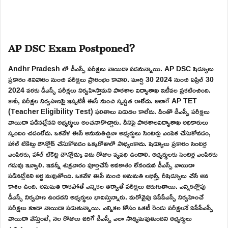
AP DSC Exam Postponed?
Andhr Pradesh లో డీఎస్సీ పరీక్షలు వాయిదా పడనున్నాయి. AP DSC షెడ్యూలు
ప్రకారం శనివారం నుంచి పరీక్షలు ప్రారంభం కావాలి. మార్చి 30 2024 నుంచి ఏప్రిల్ 30
2024 వరకు డీఎస్సీ పరీక్షలు నిర్వహిస్తామని పాఠశాల విద్యాశాఖ ఇటీవల ప్రకటించింది.
కానీ, పరీక్షల నిర్వహణపై ఇప్పటికీ ఈసీ నుంచి స్పష్టత రాలేదు. అలాగే AP TET
(Teacher Eligibility Test) ఫలితాలు విడుదల కాలేదు. దీంతో డీఎస్సీ పరీక్షలు
వాయిదా పడినట్లేనని అభ్యర్థులు అంచనాకొచ్చారు. దీనిపై పాఠశాలవిద్యాశాఖ అధికారులు
స్పందిం చడంలేదు. ఒకవేళ ఈసీ అనుమతిచ్చినా అభ్యర్థులు సెంటర్లు ఎంపిక చేసుకోవడం,
హాల్ టికెట్లు డౌన్లోడ్ చేసుకోవడం ఒక్కరోజులో సాధ్యంకాదు. షెడ్యూలు ప్రకారం సెంటర్ల
ఎంపికకు, హాల్ టికెట్ల డౌన్లోడ్కు ఐదు రోజుల వ్యవధి ఉండాలి. అభ్యర్థులకు సెంటర్ల ఎంపికకు
గడువు ఇవ్వాలి. ఇవన్నీ శుక్రవారం పూర్తిచేసే అవకాశం లేనందున డీఎస్సీ వాయిదా
పడినట్లేనని అర్థ మవుతోంది. ఒకవేళ ఈసీ నుంచి అనుమతి లభిస్తే, రీషెడ్యూలు చేసే అవ
కాశం ఉంది. అనుమతి రాకపోతే ఎన్నికల తర్వాతే పరీక్షలు జరుగుతాయి. ఎన్నికల్లోపు
డీఎస్సీ నిర్వహణ ఉండదని అభ్యర్థులు భావిస్తున్నారు. మరోవైపు ఏపీపీఎస్సీ నిర్వహించే
పరీక్షలు కూడా వాయిదా పడుతున్నాయి. ఎన్నికల కోసం ఒకటీ రెండు పరీక్షలనే ఏపీపీఎస్సీ
వాయిదా వేస్తుంటే, నెల రోజులు జరిగే డీఎస్సీ ఎలా సాధ్యమవుతుందని అభ్యర్థులు