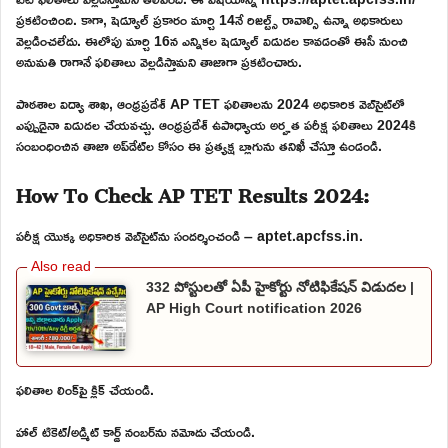
ప్రకటించింది. కాగా, షెడ్యూల్ ప్రకారం మార్చి 14నే రిజల్ట్స్ రావాల్సి ఉన్నా అధికారులు
వెల్లడించలేదు. ఈలోపు మార్చి 16న ఎన్నికల షెడ్యూల్ విడుదల కావడంతో ఈసీ నుంచి
అనుమతి రాగానే ఫలితాలు వెల్లడిస్తామని తాజాగా ప్రకటించారు.
పాఠశాల విద్యా శాఖ, ఆంధ్రప్రదేశ్ AP TET ఫలితాలను 2024 అధికారిక వెబ్‌సైట్‌లో
ఎప్పుడైనా విడుదల చేయవచ్చు. ఆంధ్రప్రదేశ్ ఉపాధ్యాయ అర్హత పరీక్ష ఫలితాలు 2024కి
సంబంధించిన తాజా అప్‌డేట్‌ల కోసం ఈ ప్రత్యక్ష బ్లాగును తనిఖీ చేస్తూ ఉండండి.
How To Check AP TET Results 2024:
పరీక్ష యొక్క అధికారిక వెబ్‌సైట్‌ను సందర్శించండి – aptet.apcfss.in.
332 పోస్టులతో ఏపీ హైకోర్టు నోటిఫికేషన్ విడుదల |
AP High Court notification 2026
ఫలితాల లింక్‌పై క్లిక్ చేయండి.
హాల్ టికెట్/అడ్మిట్ కార్డ్ నంబర్‌ను నమోదు చేయండి.