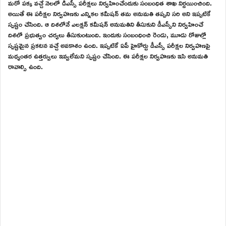
మరో పక్క వచ్చే నెలలో డిఎస్సీ పరీక్షలు నిర్వహించేందుకు సంబంధిత శాఖ నిర్ణయించింది.
అయితే ఈ పరీక్షల నిర్వహణకు ఎన్నికల కమీషన్ తమ అనుమతి తప్పని సరి అని ఇప్పటికే
స్పష్టం చేసింది. ఆ దిశలోనే ఎలక్షన్ కమీషన్ అనుమతిని తీసుకుని డీఎస్సీని నిర్వహించే
దిశలో ప్రభుత్వం చర్యలు తీసుకుంటుంది. ఇందుకు సంబంధించి రెండు, మూడు రోజుల్లో
స్పష్టమైన ప్రకటన వచ్చే అవకాశం ఉంది. ఇప్పటికే ఏపీ హైకోర్టు డీఎస్సీ పరీక్షల నిర్వహణపై
మధ్యంతర ఉత్తర్వులు ఇవ్వలేమని స్పష్టం చేసింది. ఈ పరీక్షల నిర్వహణకు ఇసి అనుమతి
రావాల్సి ఉంది.