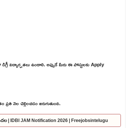
గ్రీ విద్యార్హతలు ఉండాలి. అప్పుడే మీరు ఈ పోస్టులకు Apply
 ప్రతి నెల చెల్లించడం జరుగుతుంది.
విడుదల | IDBI JAM Notification 2026 | Freejobsintelugu