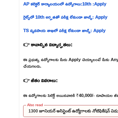
AP కలెక్టర్ కార్యాలయంలో ఉద్యోగాలు:10th :Apply
రైల్వేలో 10th అర్హతతో పరీక్ష లేకుండా జాబ్స్: Apply
TS వ్యవసాయ శాఖలో పరీక్ష లేకుండా జాబ్స్: Apply
👉 కావాల్సిన విద్యార్హతలు:
ఈ ప్రభుత్వ ఉద్యోగాలకు మీరు Apply చెయ్యాలంటే మీకు Any డి
చేయగలరు.
👉 జీతం వివరాలు:
ఈ ఉద్యోగాలకు సెలెక్ట్ అయినవారికి ₹40,000/- రూపాయల జీతం
1300 జూనియర్ అసిస్టెంట్ ఉద్యోగాలకు నోటిఫికేషన్ 