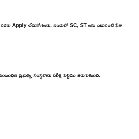
 తేదీ వరకు Apply చేసుకోగలరు. ఇందులో SC, ST లకు ఎటువంటి ఫీజు
సంబంధిత ప్రభుత్వ సంస్థవారు పరీక్ష పెట్టడం జరుగుతుంది.