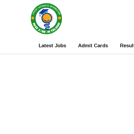
Skip
to
content
Latest Jobs
Admit Cards
Resul