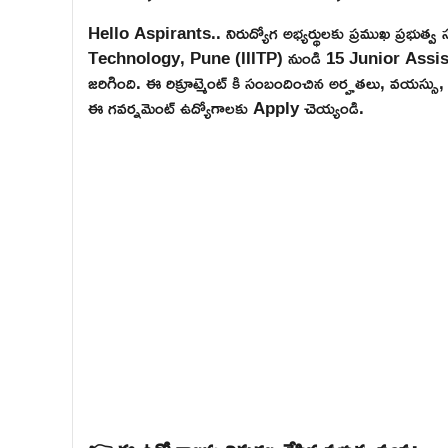
Hello Aspirants.. నిరుద్యోగ అభ్యర్థులకు ప్రముఖ ప్రభు
Technology, Pune (IIITP) నుండి 15 Junior Assistant,
జరిగింది. ఈ రిక్రూట్మెంట్ కి సంబందించిన అర్హతలు, వయస్సు, 
ఈ గవర్నమెంట్ ఉద్యోగాలకు Apply చెయ్యండి.