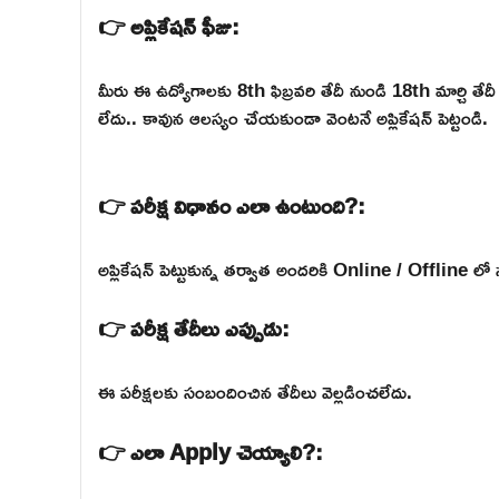
👉 అప్లికేషన్ ఫీజు:
మీరు ఈ ఉద్యోగాలకు 8th ఫిబ్రవరి తేదీ నుండి 18th మార్చి
లేదు.. కావున ఆలస్యం చేయకుండా వెంటనే అప్లికేషన్ పెట్టండి.
👉 పరీక్ష విధానం ఎలా ఉంటుంది?:
అప్లికేషన్ పెట్టుకున్న తర్వాత అందరికి Online / Offline లో 
👉 పరీక్ష తేదీలు ఎప్పుడు:
ఈ పరీక్షలకు సంబందించిన తేదీలు వెల్లడించలేదు.
👉 ఎలా Apply చెయ్యాలి?: