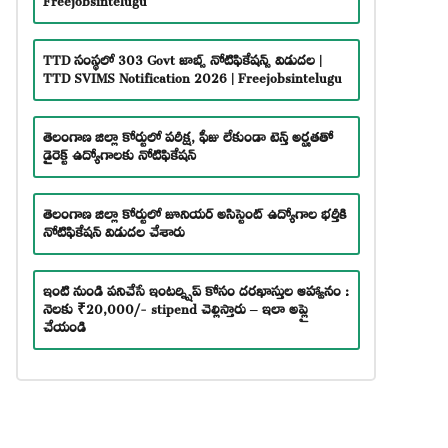
TTD సంస్థలో 303 Govt జాబ్స్ నోటిఫికేషన్స్ విడుదల |
TTD SVIMS Notification 2026 | Freejobsintelugu
తెలంగాణ జిల్లా కోర్టులో పరీక్ష, ఫీజు లేకుండా టెన్త్ అర్హతతో
డైరెక్ట్ ఉద్యోగాలకు నోటిఫికేషన్
తెలంగాణ జిల్లా కోర్టులో జూనియర్ అసిస్టెంట్ ఉద్యోగాల భర్తీకి
నోటిఫికేషన్ విడుదల చేశారు
ఇంటి నుండి పనిచేసే ఇంటర్న్షిప్ కోసం దరఖాస్తుల ఆహ్వానం :
నెలకు ₹20,000/- stipend చెల్లిస్తారు – ఇలా అప్లై
చేయండి