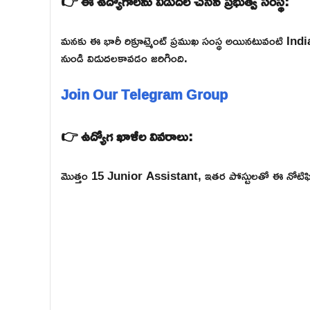
👉 ఈ ఉద్యోగాలను విడుదల చేసిన ప్రభుత్వ సంస్థ:
మనకు ఈ భారీ రిక్రూట్మెంట్ ప్రముఖ సంస్థ అయినటువంటి
నుండి విడుదలకావడం జరిగింది.
Join Our Telegram Group
👉 ఉద్యోగ ఖాళీల వివరాలు:
మొత్తం 15 Junior Assistant, ఇతర పోస్టులతో ఈ నోటిఫికే