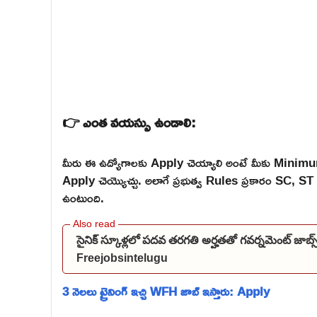
👉 ఎంత వయస్సు ఉండాలి:
మీరు ఈ ఉద్యోగాలకు Apply చెయ్యాలి అంటే మీకు Mini
Apply చెయ్యొచ్చు. అలాగే ప్రభుత్వ Rules ప్రకారం SC,
ఉంటుంది.
సైనిక్ స్కూళ్లలో పదవ తరగతి అర్హతతో గవర్నమెంట్ జాబ
Freejobsintelugu
3 నెలలు ట్రైనింగ్ ఇచ్చి WFH జాబ్ ఇస్తారు: Apply