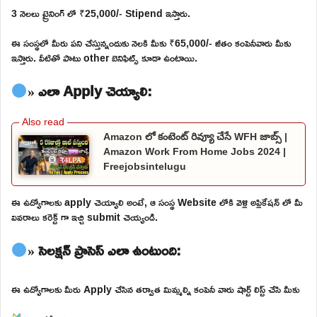
3 నెలలు ట్రైనింగ్ లో ₹25,000/- Stipend ఇస్తారు.
ఈ సంస్థలో మీరు పని చేస్తున్నందుకు నెలకి మీకు ₹65,000/- జీతం కంపెనీవారు మీకు
ఇస్తారు. వీటితో పాటు other బెనిఫిట్స్ కూడా ఉంటాయి.
» ఎలా Apply చెయ్యాలి:
Amazon లో కంటెంట్ రివ్యూ చేసే WFH జాబ్స్ |
Amazon Work From Home Jobs 2024 |
Freejobsintelugu
ఈ ఉద్యోగాలకు apply చెయ్యాలి అంటే, ఆ సంస్థ Website లోకి వెళ్లి అప్లికేషన్ లో మీ
వివరాలు కరెక్ట్ గా ఇచ్చి submit చెయ్యండి.
» సెలక్షన్ ప్రాసెస్ ఎలా ఉంటుంది:
ఈ ఉద్యోగాలకు మీరు Apply చేసిన తర్వాత మిమ్మల్ని కంపెనీ వారు షార్ట్ లిస్ట్ చేసి మీకు