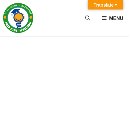
Skip
Translate »
to
content
MENU