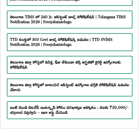
తెలంగాణ TIMS లో 240 Jr. అసిస్టెంట్ జాబ్స్ నోటిఫికేషన్ | Telangana TIMS
Notification 2026 | Freejobsintelugu
TTD సంస్థలో 303 Govt జాబ్స్ నోటిఫికేషన్స్ విడుదల | TTD SVIMS
Notification 2026 | Freejobsintelugu
తెలంగాణ జిల్లా కోర్టులో పరీక్ష, ఫీజు లేకుండా టెన్త్ అర్హతతో డైరెక్ట్ ఉద్యోగాలకు
నోటిఫికేషన్
తెలంగాణ జిల్లా కోర్టులో జూనియర్ అసిస్టెంట్ ఉద్యోగాల భర్తీకి నోటిఫికేషన్ విడుదల
చేశారు
ఇంటి నుండి పనిచేసే ఇంటర్న్షిప్ కోసం దరఖాస్తుల ఆహ్వానం : నెలకు ₹20,000/-
stipend చెల్లిస్తారు – ఇలా అప్లై చేయండి