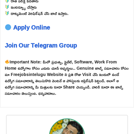
రాత పరీక్ష పెడతారు
ఇంటర్వ్యూ చేస్తారు
డాక్యుమెంట్ వెరిఫికేషన్ చేసి జాబ్ ఇస్తారు.
Apply Online
Join Our Telegram Group
Important Note: మీలో ప్రభుత్వ, ప్రైవేట్, Software, Work From
Home ఉద్యోగాల కోసం ఎదురు చూసే అభ్యర్థులు.. Genuine జాబ్స్ సమాచారం కోసం
మా Freejobsintelugu Website ని ప్రతి రోజు Visit చేసి ఇందులో ఉండే
ఉద్యోగ సమాచారాన్ని తెలుసుకొని వెంటనే ఆ పోస్టులకు అప్లికేషన్ పెట్టండి. అలాగే ఆ
ఉద్యోగ సమాచారాన్ని మీ మిత్రులకు కూడా Share చెయ్యండి. వారికి కూడా ఈ జాబ్స్
సమాచారం తెలుస్తుంది. ధన్యవాదాలు.