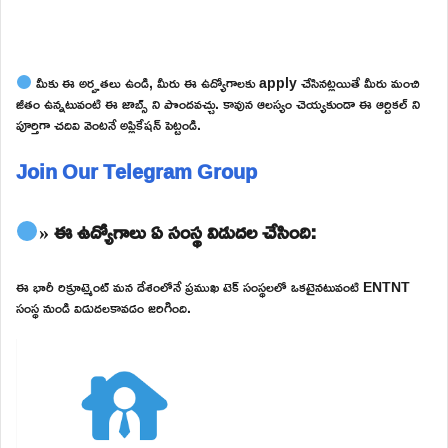
మీకు ఈ అర్హతలు ఉండి, మీరు ఈ ఉద్యోగాలకు apply చేసినట్లయితే మీరు మంచి
జీతం ఉన్నటువంటి ఈ జాబ్స్ ని పొందవచ్చు. కావున ఆలస్యం చెయ్యకుండా ఈ ఆర్టికల్ ని
పూర్తిగా చదివి వెంటనే అప్లికేషన్ పెట్టండి.
Join Our Telegram Group
» ఈ ఉద్యోగాలు ఏ సంస్థ విడుదల చేసింది:
ఈ భారీ రిక్రూట్మెంట్ మన దేశంలోనే ప్రముఖ టెక్ సంస్థలలో ఒకటైనటువంటి ENTNT
సంస్థ నుండి విడుదలకావడం జరిగింది.