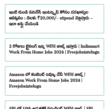
ఇంటి నుండి పనిచేసే ఇంటర్న్షిప్ కోసం దరఖాస్తుల
ఆహ్వానం : నెలకు ₹20,000/- stipend చెల్లిస్తారు –
ఇలా అప్లై చేయండి
2 రోజులు ట్రైనింగ్ ఇచ్చి WFH జాబ్స్ ఇస్తారు | Indiamart
Work From Home Jobs 2024 | Freejobsintelugu
Amazon లో కంటెంట్ రివ్యూ చేసే WFH జాబ్స్ |
Amazon Work From Home Jobs 2024 |
Freejobsintelugu
SBI లో 10th అర్హతతో పర్మినెంట్ WFH జాబ్స్ | SBI