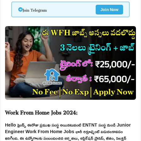
Join Telegram
Join Now
Work From Home Jobs 2024:
Hello ఫ్రెండ్స్ ఈరోజు ప్రముఖ సంస్థ అయినటువంటి ENTNT సంస్థ నుండి Junior
Engineer Work From Home Jobs భారీ రిక్రూట్మెంట్ విడుదలకావడం
జరిగింది. ఈ ఉద్యోగాలకు సంబందించిన అర్హతలు, అప్లికేషన్ ప్రాసెస్, జీతం, సెలక్షన్