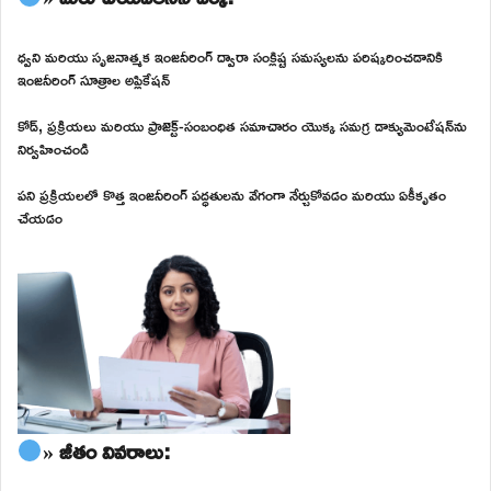
ధ్వని మరియు సృజనాత్మక ఇంజనీరింగ్ ద్వారా సంక్లిష్ట సమస్యలను పరిష్కరించడానికి
ఇంజనీరింగ్ సూత్రాల అప్లికేషన్
కోడ్, ప్రక్రియలు మరియు ప్రాజెక్ట్-సంబంధిత సమాచారం యొక్క సమగ్ర డాక్యుమెంటేషన్‌ను
నిర్వహించండి
పని ప్రక్రియలలో కొత్త ఇంజనీరింగ్ పద్ధతులను వేగంగా నేర్చుకోవడం మరియు ఏకీకృతం
చేయడం
» జీతం వివరాలు: