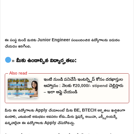
ఈ సంస్థ నుండి మనకు Junior Engineer సంబందించిన ఉద్యోగాలను విడుదల
చేయడం జరిగింది.
» మీకు ఉండాల్సిన విద్యార్హతలు:
ఇంటి నుండి పనిచేసే ఇంటర్న్షిప్ కోసం దరఖాస్తుల
ఆహ్వానం : నెలకు ₹20,000/- stipend చెల్లిస్తారు
– ఇలా అప్లై చేయండి
మీరు ఈ ఉద్యోగాలకు Apply చేయాలంటే మీకు BE, BTECH అర్హతలు ఖచ్చితంగా
ఉండాలి, ఎటువంటి అనుభవం అవసరం లేదు..మీరు ఫ్రెషర్స్ అయినా, ఎక్స్పీరియన్స్
ఉన్నవారైనా ఈ ఉద్యోగాలకు Apply చేసుకోవచ్చు.