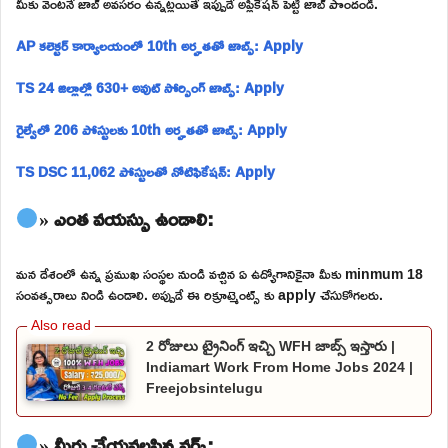
మీకు వెంటనే జాబ్ అవసరం ఉన్నట్లయితే ఇప్పుడే అప్లికేషన్ పెట్టి జాబ్ పొందండి.
AP కలెక్టర్ కార్యాలయంలో 10th అర్హతతో జాబ్స్: Apply
TS 24 జిల్లాల్లో 630+ అవుట్ సోర్సింగ్ జాబ్స్: Apply
రైల్వేలో 206 పోస్టులకు 10th అర్హతతో జాబ్స్: Apply
TS DSC 11,062 పోస్టులతో నోటిఫికేషన్: Apply
» ఎంత వయస్సు ఉండాలి:
మన దేశంలో ఉన్న ప్రముఖ సంస్థల నుండి వచ్చిన ఏ ఉద్యోగానికైనా మీకు minmum 18
సంవత్సరాలు నిండి ఉండాలి. అప్పుడే ఈ రిక్రూట్మెంట్స్ కు apply చేసుకోగలరు.
2 రోజులు ట్రైనింగ్ ఇచ్చి WFH జాబ్స్ ఇస్తారు |
Indiamart Work From Home Jobs 2024 |
Freejobsintelugu
» మీరు చేయవలసిన వర్క్: