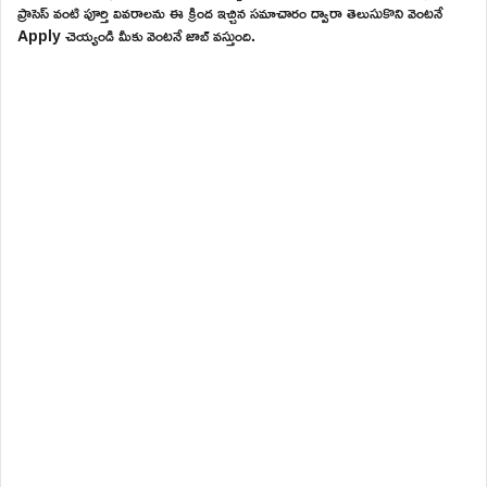
ప్రాసెస్ వంటి పూర్తి వివరాలను ఈ క్రింద ఇచ్చిన సమాచారం ద్వారా తెలుసుకొని వెంటనే
Apply చెయ్యండి మీకు వెంటనే జాబ్ వస్తుంది.