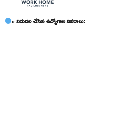
» విడుదల చేసిన ఉద్యోగాల వివరాలు: