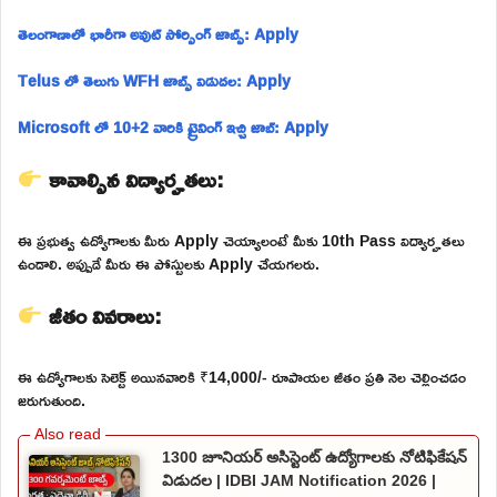
తెలంగాణాలో భారీగా అవుట్ సోర్సింగ్ జాబ్స్: Apply
Telus లో తెలుగు WFH జాబ్స్ విడుదల: Apply
Microsoft లో 10+2 వారికి ట్రైనింగ్ ఇచ్చి జాబ్: Apply
కావాల్సిన విద్యార్హతలు:
ఈ ప్రభుత్వ ఉద్యోగాలకు మీరు Apply చెయ్యాలంటే మీకు 10th Pass విద్యార్హతలు
ఉండాలి. అప్పుడే మీరు ఈ పోస్టులకు Apply చేయగలరు.
జీతం వివరాలు:
ఈ ఉద్యోగాలకు సెలెక్ట్ అయినవారికి ₹14,000/- రూపాయల జీతం ప్రతి నెల చెల్లించడం
జరుగుతుంది.
1300 జూనియర్ అసిస్టెంట్ ఉద్యోగాలకు నోటిఫికేషన్
విడుదల | IDBI JAM Notification 2026 |