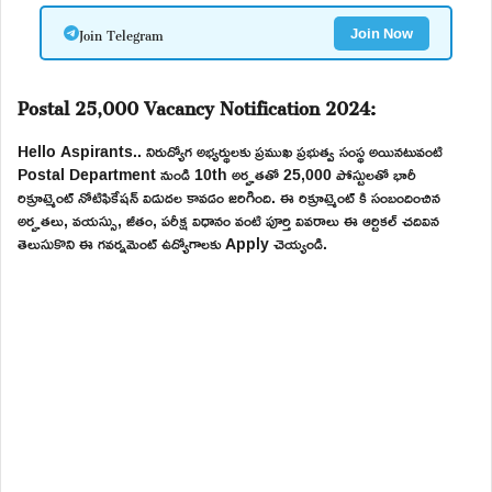
Join Telegram
Join Now
Postal 25,000 Vacancy Notification 2024:
Hello Aspirants.. నిరుద్యోగ అభ్యర్థులకు ప్రముఖ ప్రభుత్వ సంస్థ అయినటువంటి
Postal Department నుండి 10th అర్హతతో 25,000 పోస్టులతో భారీ
రిక్రూట్మెంట్ నోటిఫికేషన్ విడుదల కావడం జరిగింది. ఈ రిక్రూట్మెంట్ కి సంబందించిన
అర్హతలు, వయస్సు, జీతం, పరీక్ష విధానం వంటి పూర్తి వివరాలు ఈ ఆర్టికల్ చదివిన
తెలుసుకొని ఈ గవర్నమెంట్ ఉద్యోగాలకు Apply చెయ్యండి.