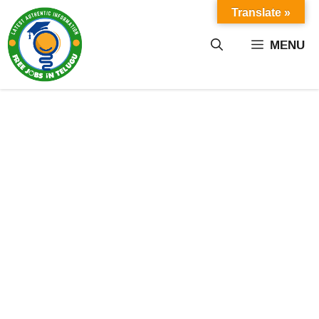
Skip
Translate »
to
content
MENU