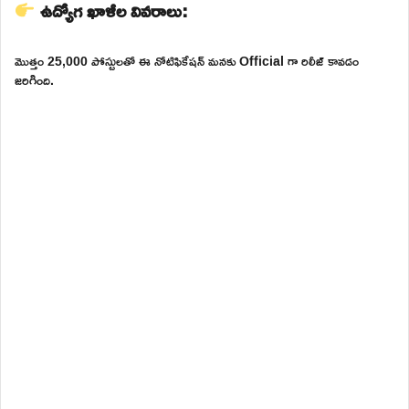
ఉద్యోగ ఖాళీల వివరాలు:
మొత్తం 25,000 పోస్టులతో ఈ నోటిఫికేషన్ మనకు Official గా రిలీజ్ కావడం
జరిగింది.