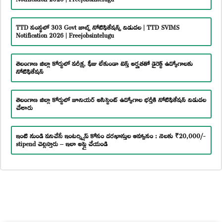
TTD సంస్థలో 303 Govt జాబ్స్ నోటిఫికేషన్స్ విడుదల | TTD SVIMS
Notification 2026 | Freejobsintelugu
తెలంగాణ జిల్లా కోర్టులో పరీక్ష, ఫీజు లేకుండా టెన్త్ అర్హతతో డైరెక్ట్ ఉద్యోగాలకు
నోటిఫికేషన్
తెలంగాణ జిల్లా కోర్టులో జూనియర్ అసిస్టెంట్ ఉద్యోగాల భర్తీకి నోటిఫికేషన్ విడుదల
చేశారు
ఇంటి నుండి పనిచేసే ఇంటర్న్షిప్ కోసం దరఖాస్తుల ఆహ్వానం : నెలకు ₹20,000/-
stipend చెల్లిస్తారు – ఇలా అప్లై చేయండి