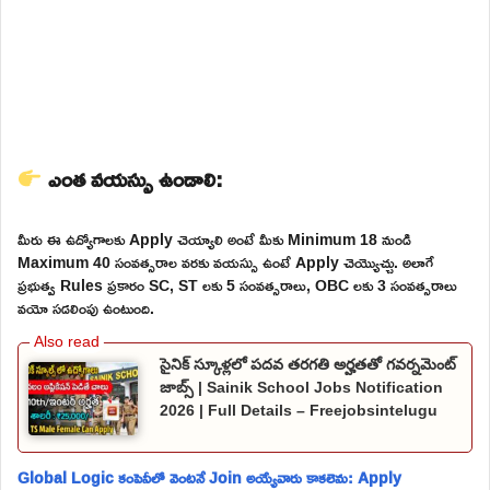
ఎంత వయస్సు ఉండాలి:
మీరు ఈ ఉద్యోగాలకు Apply చెయ్యాలి అంటే మీకు Minimum 18 నుండి
Maximum 40 సంవత్సరాల వరకు వయస్సు ఉంటే Apply చెయ్యొచ్చు. అలాగే
ప్రభుత్వ Rules ప్రకారం SC, ST లకు 5 సంవత్సరాలు, OBC లకు 3 సంవత్సరాలు
వయో సడలింపు ఉంటుంది.
సైనిక్ స్కూళ్లలో పదవ తరగతి అర్హతతో గవర్నమెంట్
జాబ్స్ | Sainik School Jobs Notification
2026 | Full Details – Freejobsintelugu
Global Logic కంపెనీలో వెంటనే Join అయ్యేవారు కాకలెను: Apply