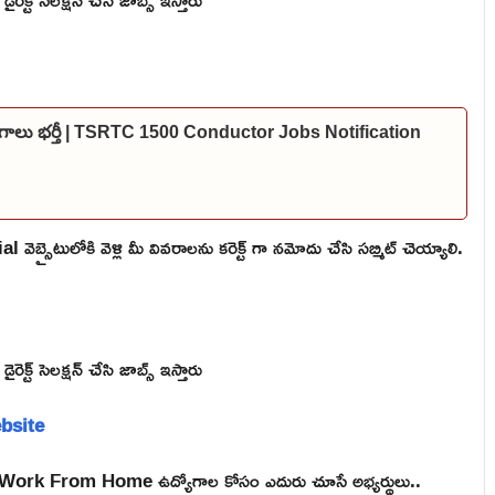
్యోగాలు భర్తీ | TSRTC 1500 Conductor Jobs Notification
బ్సైటులోకి వెళ్లి మీ వివరాలను కరెక్ట్ గా నమోదు చేసి సబ్మిట్ చెయ్యాలి.
్ట్ సెలక్షన్ చేసి జాబ్స్ ఇస్తారు
ebsite
e, Work From Home ఉద్యోగాల కోసం ఎదురు చూసే అభ్యర్థులు..