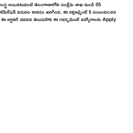
వ సంస్థ అయినటువంటి తెలంగాణాలోని సంక్షేమ శాఖ నుండి 05
ిఫికేషన్ విడుదల కావడం జరిగింది. ఈ రిక్రూట్మెంట్ కి సంబందించిన
ు ఈ ఆర్టికల్ చదివిన తెలుసుకొని ఈ గవర్నమెంట్ ఉద్యోగాలకు Apply