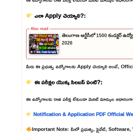
ఎలా Apply చెయ్యాలి?:
తెలంగాణ ఆర్టీసీలో 1500 కండక్టర్ ఉద
2026
మీరు ఈ ప్రభుత్వ ఉద్యోగాలకు Apply చెయ్యాలి అంటే, Official వె
ఈ పరీక్షల యొక్క సిలబస్ ఏంటి?:
ఈ ఉద్యోగాలకు రాత పరీక్ష లేకుండా మెరిట్ మార్కుల ఆధారంగా డైరెక
Notification & Application PDF
Official W
Important Note: మీలో ప్రభుత్వ, ప్రైవేట్, Softwar