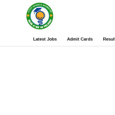
Skip
to
content
Latest Jobs
Admit Cards
Resul