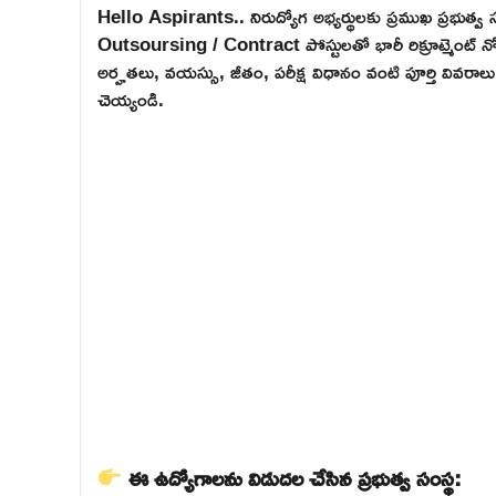
Hello Aspirants.. నిరుద్యోగ అభ్యర్థులకు ప్రముఖ ప్రభుత్
Outsoursing / Contract పోస్టులతో భారీ రిక్రూట్మెంట్ నోట
అర్హతలు, వయస్సు, జీతం, పరీక్ష విధానం వంటి పూర్తి వివరాల
చెయ్యండి.
ఈ ఉద్యోగాలను విడుదల చేసిన ప్రభుత్వ సంస్థ: