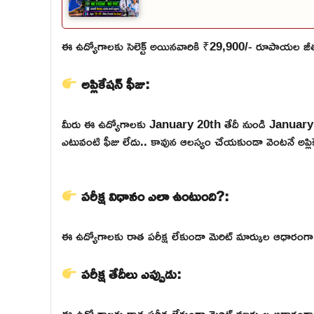
ఈ ఉద్యోగాలకు సెలెక్ట్ అయినవారికి ₹29,900/- రూపాయల జీతం
అప్లికేషన్ ఫీజు:
మీరు ఈ ఉద్యోగాలకు January 20th తేదీ నుండి January
ఎటువంటి ఫీజు లేదు.. కావున ఆలస్యం చేయకుండా వెంటనే అప్లికే
పరీక్ష విధానం ఎలా ఉంటుంది?:
ఈ ఉద్యోగాలకు రాత పరీక్ష లేకుండా మెరిట్ మార్కుల ఆధారంగా డైరెక
పరీక్ష తేదీలు ఎప్పుడు:
ఈ ఉద్యోగాలకు రాత పరీక్ష లేకుండా మెరిట్ మార్కుల ఆధారంగా డైరెక