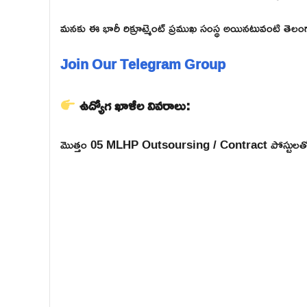
మనకు ఈ భారీ రిక్రూట్మెంట్ ప్రముఖ సంస్థ అయినటువంటి తెలం
Join Our Telegram Group
ఉద్యోగ ఖాళీల వివరాలు:
మొత్తం 05 MLHP Outsoursing / Contract పోస్టులతో ఈ 