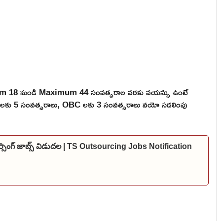
mum 18 నుండి Maximum 44 సంవత్సరాల వరకు వయస్సు ఉంటే
 ST లకు 5 సంవత్సరాలు, OBC లకు 3 సంవత్సరాలు వయో సడలింపు
్సింగ్ జాబ్స్ విడుదల | TS Outsourcing Jobs Notification