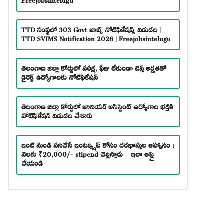
TTD సంస్థలో 303 Govt జాబ్స్ నోటిఫికేషన్స్ విడుదల |
TTD SVIMS Notification 2026 | Freejobsintelugu
తెలంగాణ జిల్లా కోర్టులో పరీక్ష, ఫీజు లేకుండా టెన్త్ అర్హతతో
డైరెక్ట్ ఉద్యోగాలకు నోటిఫికేషన్
తెలంగాణ జిల్లా కోర్టులో జూనియర్ అసిస్టెంట్ ఉద్యోగాల భర్తీకి
నోటిఫికేషన్ విడుదల చేశారు
ఇంటి నుండి పనిచేసే ఇంటర్న్షిప్ కోసం దరఖాస్తుల ఆహ్వానం :
నెలకు ₹20,000/- stipend చెల్లిస్తారు – ఇలా అప్లై
చేయండి