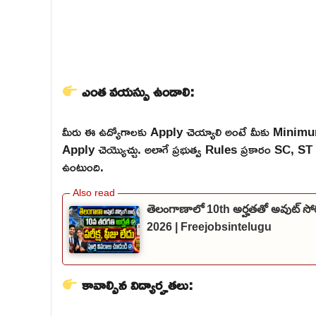
ఎంత వయస్సు ఉండాలి:
మీరు ఈ ఉద్యోగాలకు Apply చెయ్యాలి అంటే మీకు Mini
Apply చెయ్యొచ్చు. అలాగే ప్రభుత్వ Rules ప్రకారం SC,
ఉంటుంది.
తెలంగాణాలో 10th అర్హతతో అవుట్ సోర
2026 | Freejobsintelugu
కావాల్సిన విద్యార్హతలు: