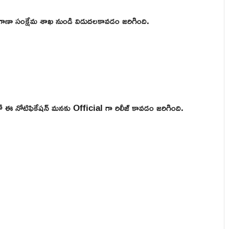
గాణా సంక్షేమ శాఖ నుండి విడుదలకావడం జరిగింది.
నోటిఫికేషన్ మనకు Official గా రిలీజ్ కావడం జరిగింది.