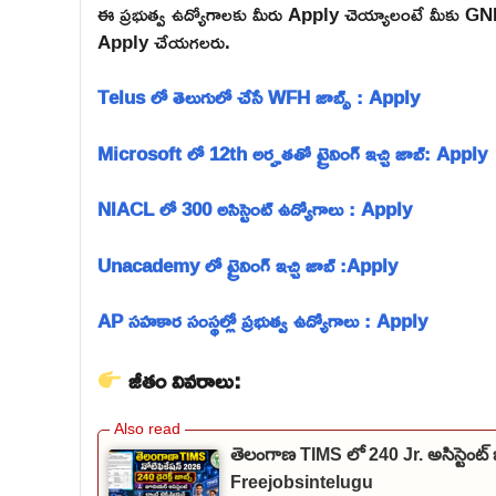
ఈ ప్రభుత్వ ఉద్యోగాలకు మీరు Apply చెయ్యాలంటే మీకు GNM
Apply చేయగలరు.
Telus లో తెలుగులో చేసే WFH జాబ్స్ : Apply
Microsoft లో 12th అర్హతతో ట్రైనింగ్ ఇచ్చి జాబ్: Apply
NIACL లో 300 అసిస్టెంట్ ఉద్యోగాలు : Apply
Unacademy లో ట్రైనింగ్ ఇచ్చి జాబ్ :Apply
AP సహకార సంస్థల్లో ప్రభుత్వ ఉద్యోగాలు : Apply
జీతం వివరాలు:
తెలంగాణ TIMS లో 240 Jr. అసిస్టెంట్ 
Freejobsintelugu