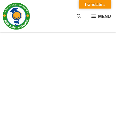
Skip
Translate »
to
content
MENU