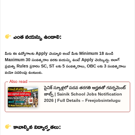
ఎంత వయస్సు ఉండాలి:
మీరు ఈ ఉద్యోగాలకు Apply చెయ్యాలి అంటే మీకు Minimum 18 నుండి
Maximum 30 సంవత్సరాల వరకు వయస్సు ఉంటే Apply చెయ్యొచ్చు. అలాగే
ప్రభుత్వ Rules ప్రకారం SC, ST లకు 5 సంవత్సరాలు, OBC లకు 3 సంవత్సరాలు
వయో సడలింపు ఉంటుంది.
సైనిక్ స్కూళ్లలో పదవ తరగతి అర్హతతో గవర్నమెంట్
జాబ్స్ | Sainik School Jobs Notification
2026 | Full Details – Freejobsintelugu
కావాల్సిన విద్యార్హతలు: