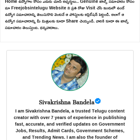
Home ఉద్యోగాల కోసం ఎదురు చూసే అభ్యర్థులు.. Genuine జాబ్స్ సమాచారం కోసం
మా Freejobsintelugu Website ని ప్రతి రోజు Visit చేసి ఇందులో ఉండే
ఉద్యోగ సమాచారాన్ని తెలుసుకొని వెంటనే ఆ పోస్టులకు అప్లికేషన్ పెట్టండి. అలాగే ఆ
ఉద్యోగ సమాచారాన్ని మీ మిత్రులకు కూడా Share చెయ్యండి. వారికి కూడా ఈ జాబ్స్
సమాచారం తెలుస్తుంది. ధన్యవాదాలు.
Sivakrishna Bandela
I am Sivakrishna Bandela, a trusted Telugu content
creator with over 7 years of experience in publishing
fast, accurate, and verified updates on Government
Jobs, Results, Admit Cards, Government Schemes,
and Trending News. I am also the founder of