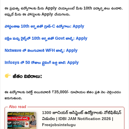
ఈ ప్రభుత్వ ఉద్యోగాలకు మీరు Apply చెయ్యాలంటే మీకు 10th విద్యార్హతలు ఉండాలి.
అప్పుడే మీరు ఈ పోస్టులకు Apply చేయగలరు.
పోస్టలశాఖ 10th అర్హతతో గ్రూప్-C ఉద్యోగాలు: Apply
దక్షిణ మధ్య రైల్వేలో 10th అర్హతతో Govt జాబ్స్: Apply
Nxtwave లో తెలుగువారికి WFH జాబ్స్: Apply
Infosys లో 50 రోజులు ట్రైనింగ్ ఇచ్చి జాబ్: Apply
జీతం వివరాలు:
ఈ ఉద్యోగాలకు సెలెక్ట్ అయినవారికి ₹35,000/- రూపాయల జీతం ప్రతి నెల చెల్లించడం
జరుగుతుంది.
1300 జూనియర్ అసిస్టెంట్ ఉద్యోగాలకు నోటిఫికేషన్
విడుదల | IDBI JAM Notification 2026 |
Freejobsintelugu