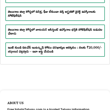
తెలంగాణ జిల్లా కోర్టులో పరీక్ష, ఫీజు లేకుండా టెన్త్ అర్హతతో డైరెక్ట్ ఉద్యోగాలకు
నోటిఫికేషన్
తెలంగాణ జిల్లా కోర్టులో జూనియర్ అసిస్టెంట్ ఉద్యోగాల భర్తీకి నోటిఫికేషన్ విడుదల
చేశారు
ఇంటి నుండి పనిచేసే ఇంటర్న్షిప్ కోసం దరఖాస్తుల ఆహ్వానం : నెలకు ₹20,000/-
stipend చెల్లిస్తారు – ఇలా అప్లై చేయండి
ABOUT US
FreeJobsInTelugu.com is a trusted Telugu information