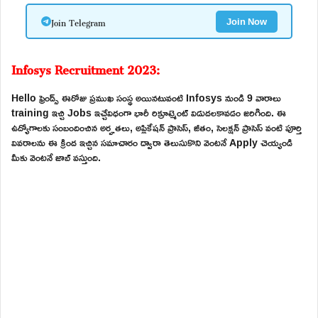
Join Telegram
Join Now
Infosys Recruitment 2023:
Hello ఫ్రెండ్స్ ఈరోజు ప్రముఖ సంస్థ అయినటువంటి Infosys నుండి 9 వారాలు
training ఇచ్చి Jobs ఇచ్చేవిధంగా భారీ రిక్రూట్మెంట్ విడుదలకావడం జరిగింది. ఈ
ఉద్యోగాలకు సంబందించిన అర్హతలు, అప్లికేషన్ ప్రాసెస్, జీతం, సెలక్షన్ ప్రాసెస్ వంటి పూర్తి
వివరాలను ఈ క్రింద ఇచ్చిన సమాచారం ద్వారా తెలుసుకొని వెంటనే Apply చెయ్యండి
మీకు వెంటనే జాబ్ వస్తుంది.