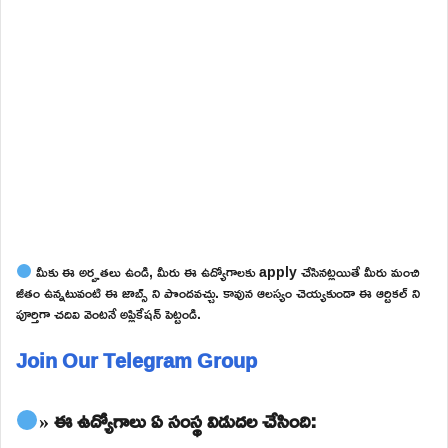
మీకు ఈ అర్హతలు ఉండి, మీరు ఈ ఉద్యోగాలకు apply చేసినట్లయితే మీరు మంచి
జీతం ఉన్నటువంటి ఈ జాబ్స్ ని పొందవచ్చు. కావున ఆలస్యం చెయ్యకుండా ఈ ఆర్టికల్ ని
పూర్తిగా చదివి వెంటనే అప్లికేషన్ పెట్టండి.
Join Our Telegram Group
» ఈ ఉద్యోగాలు ఏ సంస్థ విడుదల చేసింది: