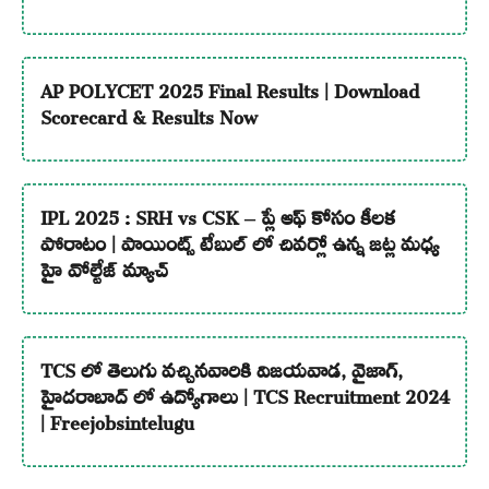
AP POLYCET 2025 Final Results | Download
Scorecard & Results Now
IPL 2025 : SRH vs CSK – ప్లే ఆఫ్ కోసం కీలక
పోరాటం | పాయింట్స్ టేబుల్ లో చివర్లో ఉన్న జట్ల మధ్య
హై వోల్టేజ్ మ్యాచ్
TCS లో తెలుగు వచ్చినవారికి విజయవాడ, వైజాగ్,
హైదరాబాద్ లో ఉద్యోగాలు | TCS Recruitment 2024
| Freejobsintelugu