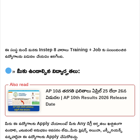
ఈ సంస్థ నుండి మనకు Instep 8 వారాలు Training + Job కు సంబందించిన
ఉద్యోగాలను విడుదల చేయడం జరిగింది.
» మీకు ఉండాల్సిన విద్యార్హతలు:
AP 10వ తరగతి ఫలితాలు ఏప్రిల్ 25 లేదా 26న
విడుదల | AP 10th Results 2026 Release
Date
మీరు ఈ ఉద్యోగాలకు Apply చేయాలంటే మీకు Any డిగ్రీ అర్హతలు ఖచ్చితంగా
ఉండాలి, ఎటువంటి అనుభవం అవసరం లేదు..మీరు ఫ్రెషర్స్ అయినా, ఎక్స్పీరియన్స్
ఉన్నవారైనా ఈ ఉద్యోగాలకు Apply చేసుకోవచ్చు.