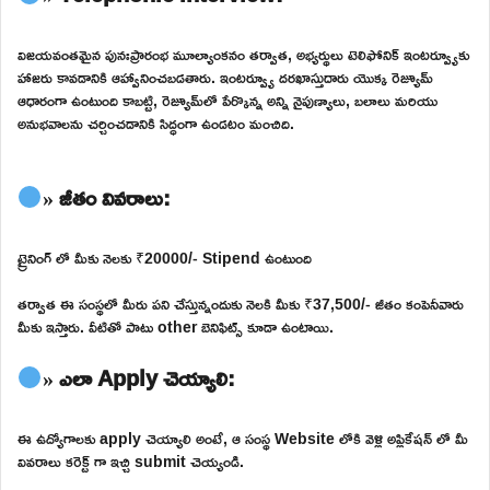
విజయవంతమైన పునఃప్రారంభ మూల్యాంకనం తర్వాత, అభ్యర్థులు టెలిఫోనిక్ ఇంటర్వ్యూకు
హాజరు కావడానికి ఆహ్వానించబడతారు. ఇంటర్వ్యూ దరఖాస్తుదారు యొక్క రెజ్యూమ్
ఆధారంగా ఉంటుంది కాబట్టి, రెజ్యూమ్‌లో పేర్కొన్న అన్ని నైపుణ్యాలు, బలాలు మరియు
అనుభవాలను చర్చించడానికి సిద్ధంగా ఉండటం మంచిది.
» జీతం వివరాలు:
ట్రైనింగ్ లో మీకు నెలకు ₹20000/- Stipend ఉంటుంది
తర్వాత ఈ సంస్థలో మీరు పని చేస్తున్నందుకు నెలకి మీకు ₹37,500/- జీతం కంపెనీవారు
మీకు ఇస్తారు. వీటితో పాటు other బెనిఫిట్స్ కూడా ఉంటాయి.
» ఎలా Apply చెయ్యాలి:
ఈ ఉద్యోగాలకు apply చెయ్యాలి అంటే, ఆ సంస్థ Website లోకి వెళ్లి అప్లికేషన్ లో మీ
వివరాలు కరెక్ట్ గా ఇచ్చి submit చెయ్యండి.