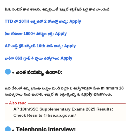
మీకు వెంటనే జాబ్ అవసరం ఉన్నట్లయితే ఇప్పుడే అప్లికేషన్ పెట్టి జాబ్ పొందండి.
TTD లో 10TH అర్హతతో 2 రోజుల్లో జాబ్స్: Apply
ఫీజు లేకుండా 1600+ పోస్టుల భర్తీ: Apply
AP లాస్ట్ గ్రేడ్ సర్వీసెస్ 10th పాస్ జాబ్స్: Apply
భారీగా 863 గ్రూప్ 4 స్థాయి ఉద్యోగాలు: Apply
» ఎంత వయస్సు ఉండాలి:
మన దేశంలో ఉన్న ప్రముఖ సంస్థల నుండి వచ్చిన ఏ ఉద్యోగానికైనా మీకు minmum 18
సంవత్సరాలు నిండి ఉండాలి. అప్పుడే ఈ రిక్రూట్మెంట్స్ కు apply చేసుకోగలరు.
AP 10th/SSC Supplememtary Exams 2025 Results:
Check Results @bse.ap.gov.in/
» Telephonic Interview: