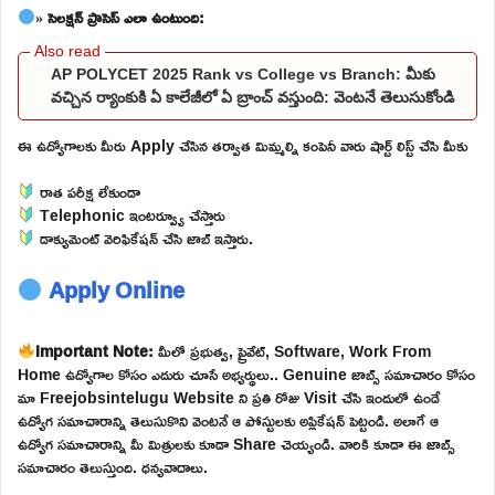
» సెలక్షన్ ప్రాసెస్ ఎలా ఉంటుంది:
AP POLYCET 2025 Rank vs College vs Branch: మీకు
వచ్చిన ర్యాంకుకి ఏ కాలేజీలో ఏ బ్రాంచ్ వస్తుంది: వెంటనే తెలుసుకోండి
ఈ ఉద్యోగాలకు మీరు Apply చేసిన తర్వాత మిమ్మల్ని కంపెనీ వారు షార్ట్ లిస్ట్ చేసి మీకు
రాత పరీక్ష లేకుండా
Telephonic ఇంటర్వ్యూ చేస్తారు
డాక్యుమెంట్ వెరిఫికేషన్ చేసి జాబ్ ఇస్తారు.
Apply Online
Important Note:
మీలో ప్రభుత్వ, ప్రైవేట్, Software, Work From
Home ఉద్యోగాల కోసం ఎదురు చూసే అభ్యర్థులు.. Genuine జాబ్స్ సమాచారం కోసం
మా Freejobsintelugu Website ని ప్రతి రోజు Visit చేసి ఇందులో ఉండే
ఉద్యోగ సమాచారాన్ని తెలుసుకొని వెంటనే ఆ పోస్టులకు అప్లికేషన్ పెట్టండి. అలాగే ఆ
ఉద్యోగ సమాచారాన్ని మీ మిత్రులకు కూడా Share చెయ్యండి. వారికి కూడా ఈ జాబ్స్
సమాచారం తెలుస్తుంది. ధన్యవాదాలు.