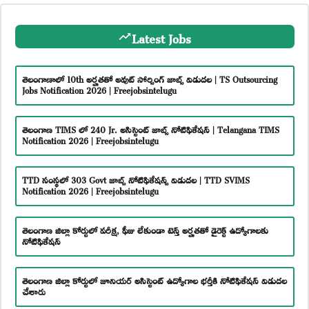
Latest Jobs
తెలంగాణాలో 10th అర్హతతో అవుట్ సోర్సింగ్ జాబ్స్ విడుదల | TS Outsourcing
Jobs Notification 2026 | Freejobsintelugu
తెలంగాణ TIMS లో 240 Jr. అసిస్టెంట్ జాబ్స్ నోటిఫికేషన్ | Telangana TIMS
Notification 2026 | Freejobsintelugu
TTD సంస్థలో 303 Govt జాబ్స్ నోటిఫికేషన్స్ విడుదల | TTD SVIMS
Notification 2026 | Freejobsintelugu
తెలంగాణ జిల్లా కోర్టులో పరీక్ష, ఫీజు లేకుండా టెన్త్ అర్హతతో డైరెక్ట్ ఉద్యోగాలకు
నోటిఫికేషన్
తెలంగాణ జిల్లా కోర్టులో జూనియర్ అసిస్టెంట్ ఉద్యోగాల భర్తీకి నోటిఫికేషన్ విడుదల
చేశారు