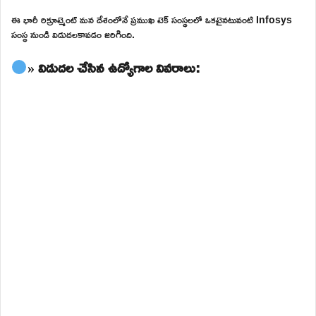
ఈ భారీ రిక్రూట్మెంట్ మన దేశంలోనే ప్రముఖ టెక్ సంస్థలలో ఒకటైనటువంటి Infosys
సంస్థ నుండి విడుదలకావడం జరిగింది.
» విడుదల చేసిన ఉద్యోగాల వివరాలు: