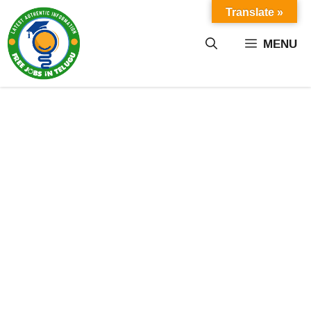
Skip
Translate »
to
content
MENU