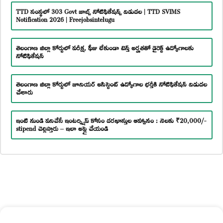
TTD సంస్థలో 303 Govt జాబ్స్ నోటిఫికేషన్స్ విడుదల | TTD SVIMS
Notification 2026 | Freejobsintelugu
తెలంగాణ జిల్లా కోర్టులో పరీక్ష, ఫీజు లేకుండా టెన్త్ అర్హతతో డైరెక్ట్ ఉద్యోగాలకు
నోటిఫికేషన్
తెలంగాణ జిల్లా కోర్టులో జూనియర్ అసిస్టెంట్ ఉద్యోగాల భర్తీకి నోటిఫికేషన్ విడుదల
చేశారు
ఇంటి నుండి పనిచేసే ఇంటర్న్షిప్ కోసం దరఖాస్తుల ఆహ్వానం : నెలకు ₹20,000/-
stipend చెల్లిస్తారు – ఇలా అప్లై చేయండి