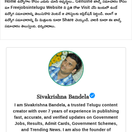
Home ఉద్యోగాల కోసం ఎదురు చూసే అభ్యర్థులు.. Genuine జాబ్స్ సమాచారం కోసం
మా Freejobsintelugu Website ని ప్రతి రోజు Visit చేసి ఇందులో ఉండే
ఉద్యోగ సమాచారాన్ని తెలుసుకొని వెంటనే ఆ పోస్టులకు అప్లికేషన్ పెట్టండి. అలాగే ఆ
ఉద్యోగ సమాచారాన్ని మీ మిత్రులకు కూడా Share చెయ్యండి. వారికి కూడా ఈ జాబ్స్
సమాచారం తెలుస్తుంది. ధన్యవాదాలు.
Sivakrishna Bandela
I am Sivakrishna Bandela, a trusted Telugu content
creator with over 7 years of experience in publishing
fast, accurate, and verified updates on Government
Jobs, Results, Admit Cards, Government Schemes,
and Trending News. I am also the founder of