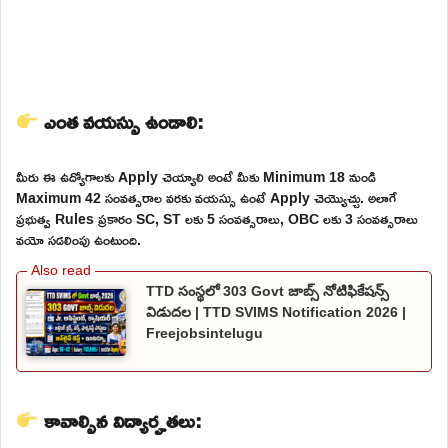
ఎంత వయస్సు ఉండాలి:
మీరు ఈ ఉద్యోగాలకు Apply చెయ్యాలి అంటే మీకు Minimum 18 నుండి
Maximum 42 సంవత్సరాల వరకు వయస్సు ఉంటే Apply చెయ్యొచ్చు. అలాగే
ప్రభుత్వ Rules ప్రకారం SC, ST లకు 5 సంవత్సరాలు, OBC లకు 3 సంవత్సరాలు
వయో సడలింపు ఉంటుంది.
TTD సంస్థలో 303 Govt జాబ్స్ నోటిఫికేషన్స్
విడుదల | TTD SVIMS Notification 2026 |
Freejobsintelugu
కావాల్సిన విద్యార్హతలు: