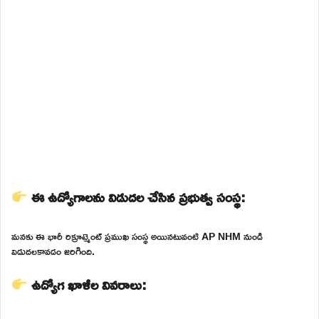
ఈ ఉద్యోగాలను విడుదల చేసిన ప్రభుత్వ సంస్థ:
మనకు ఈ భారీ రిక్రూట్మెంట్ ప్రముఖ సంస్థ అయినటువంటి AP NHM నుండి
విడుదలకావడం జరిగింది.
ఉద్యోగ ఖాళీల వివరాలు: