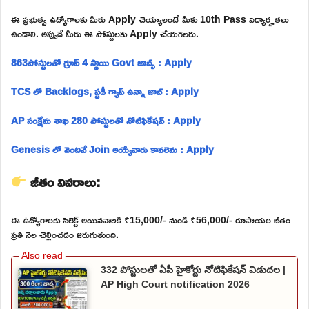
ఈ ప్రభుత్వ ఉద్యోగాలకు మీరు Apply చెయ్యాలంటే మీకు 10th Pass విద్యార్హతలు
ఉండాలి. అప్పుడే మీరు ఈ పోస్టులకు Apply చేయగలరు.
863పోస్టులతో గ్రూప్ 4 స్థాయి Govt జాబ్స్ : Apply
TCS లో Backlogs, స్టడీ గ్యాప్ ఉన్నా జాబ్ : Apply
AP సంక్షేమ శాఖ 280 పోస్టులతో నోటిఫికేషన్ : Apply
Genesis లో వెంటనే Join అయ్యేవారు కావలెను : Apply
జీతం వివరాలు:
ఈ ఉద్యోగాలకు సెలెక్ట్ అయినవారికి ₹15,000/- నుండి ₹56,000/- రూపాయల జీతం
ప్రతి నెల చెల్లించడం జరుగుతుంది.
332 పోస్టులతో ఏపీ హైకోర్టు నోటిఫికేషన్ విడుదల |
AP High Court notification 2026