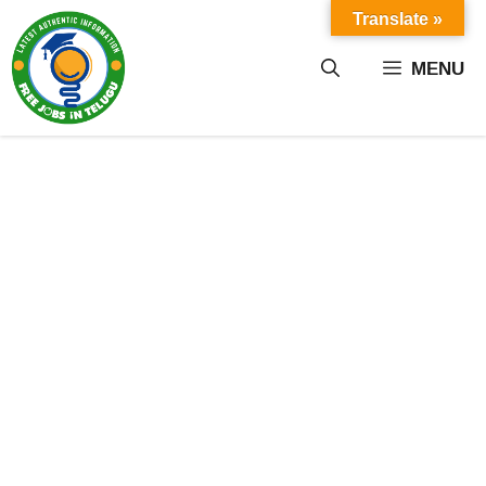
Skip
Translate »
to
content
MENU