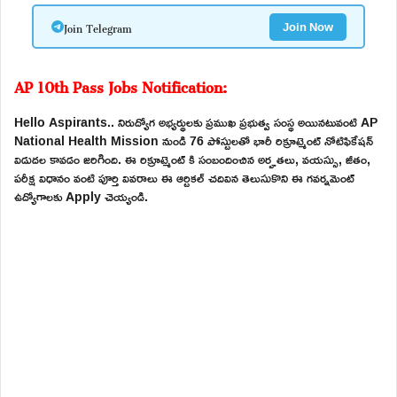
Join Telegram
Join Now
AP 10th Pass Jobs Notification:
Hello Aspirants.. నిరుద్యోగ అభ్యర్థులకు ప్రముఖ ప్రభుత్వ సంస్థ అయినటువంటి AP
National Health Mission నుండి 76 పోస్టులతో భారీ రిక్రూట్మెంట్ నోటిఫికేషన్
విడుదల కావడం జరిగింది. ఈ రిక్రూట్మెంట్ కి సంబందించిన అర్హతలు, వయస్సు, జీతం,
పరీక్ష విధానం వంటి పూర్తి వివరాలు ఈ ఆర్టికల్ చదివిన తెలుసుకొని ఈ గవర్నమెంట్
ఉద్యోగాలకు Apply చెయ్యండి.