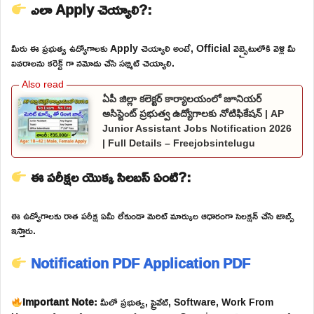
ఎలా Apply చెయ్యాలి?:
మీరు ఈ ప్రభుత్వ ఉద్యోగాలకు Apply చెయ్యాలి అంటే, Official వెబ్సైటులోకి వెళ్లి మీ
వివరాలను కరెక్ట్ గా నమోదు చేసి సబ్మిట్ చెయ్యాలి.
ఏపీ జిల్లా కలెక్టర్ కార్యాలయంలో జూనియర్
అసిస్టెంట్ ప్రభుత్వ ఉద్యోగాలకు నోటిఫికేషన్ | AP
Junior Assistant Jobs Notification 2026
| Full Details – Freejobsintelugu
ఈ పరీక్షల యొక్క సిలబస్ ఏంటి?:
ఈ ఉద్యోగాలకు రాత పరీక్ష ఏమీ లేకుండా మెరిట్ మార్కుల ఆధారంగా సెలక్షన్ చేసి జాబ్స్
ఇస్తారు.
Notification PDF
Application PDF
Important Note:
మీలో ప్రభుత్వ, ప్రైవేట్, Software, Work From