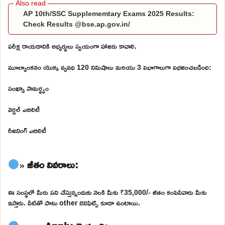
AP 10th/SSC Supplememtary Exams 2025 Results:
Check Results @bse.ap.gov.in/
పరీక్ష రాయడానికి అభ్యర్థులు స్వయంగా హాజరు కావాలి.
మూల్యాంకనం యొక్క వ్యవధి 120 నిమిషాలు మరియు 3 విభాగాలుగా విభజించబడింది:
సంఖ్యా సామర్థ్యం
వెర్బల్ ఎబిలిటీ
రీజనింగ్ ఎబిలిటీ
» జీతం వివరాలు:
ఈ సంస్థలో మీరు పని చేస్తున్నందుకు నెలకి మీకు ₹35,000/- జీతం కంపెనీవారు మీకు
ఇస్తారు. వీటితో పాటు other బెనిఫిట్స్ కూడా ఉంటాయి.