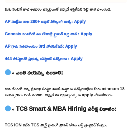
మీకు వెంటనే జాబ్ అవసరం ఉన్నట్లయితే ఇప్పుడే అప్లికేషన్ పెట్టి జాబ్ పొందండి.
AP సంక్షేమ శాఖ 280+ అవుట్ సోర్సింగ్ జాబ్స్: Apply
Genesis కంపెనీలో నెల రోజుల్లో ట్రైనింగ్ ఇచ్చి జాబ్ : Apply
AP గ్రామ సచివాలయం 3rd నోటిఫికేషన్: Apply
444 పోస్టులతో ప్రభుత్వ అసిస్టెంట్ ఉద్యోగాలు : Apply
» ఎంత వయస్సు ఉండాలి:
మన దేశంలో ఉన్న ప్రముఖ సంస్థల నుండి వచ్చిన ఏ ఉద్యోగానికైనా మీకు minmum 18
సంవత్సరాలు నిండి ఉండాలి. అప్పుడే ఈ రిక్రూట్మెంట్స్ కు apply చేసుకోగలరు.
» TCS Smart & MBA Hirinig పరీక్ష విధానం:
TCS ION అనేది TCS స్మార్ట్ హైరింగ్ ప్రాసెస్ కోసం టెస్ట్ ప్రొవైడర్/కేంద్రం.