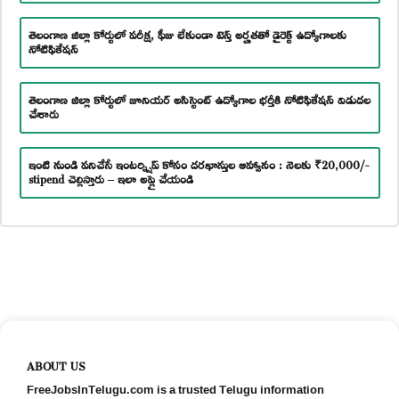
తెలంగాణ జిల్లా కోర్టులో పరీక్ష, ఫీజు లేకుండా టెన్త్ అర్హతతో డైరెక్ట్ ఉద్యోగాలకు
నోటిఫికేషన్
తెలంగాణ జిల్లా కోర్టులో జూనియర్ అసిస్టెంట్ ఉద్యోగాల భర్తీకి నోటిఫికేషన్ విడుదల
చేశారు
ఇంటి నుండి పనిచేసే ఇంటర్న్షిప్ కోసం దరఖాస్తుల ఆహ్వానం : నెలకు ₹20,000/-
stipend చెల్లిస్తారు – ఇలా అప్లై చేయండి
ABOUT US
FreeJobsInTelugu.com is a trusted Telugu information