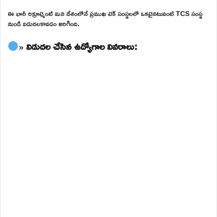
ఈ భారీ రిక్రూట్మెంట్ మన దేశంలోనే ప్రముఖ టెక్ సంస్థలలో ఒకటైనటువంటి TCS సంస్థ
నుండి విడుదలకావడం జరిగింది.
» విడుదల చేసిన ఉద్యోగాల వివరాలు: