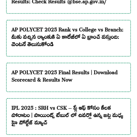
Results: Check Results @bse.ap.gov.in/
AP POLYCET 2025 Rank vs College vs Branch:
మీకు వచ్చిన ర్యాంకుకి ఏ కాలేజీలో ఏ బ్రాంచ్ వస్తుంది:
వెంటనే తెలుసుకోండి
AP POLYCET 2025 Final Results | Download
Scorecard & Results Now
IPL 2025 : SRH vs CSK – ప్లే ఆఫ్ కోసం కీలక
పోరాటం | పాయింట్స్ టేబుల్ లో చివర్లో ఉన్న జట్ల మధ్య
హై వోల్టేజ్ మ్యాచ్