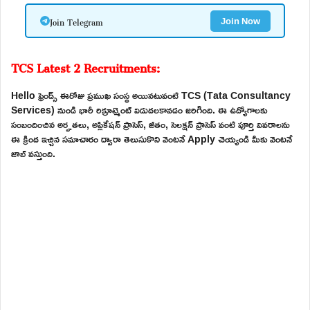
Join Telegram
Join Now
TCS Latest 2 Recruitments:
Hello ఫ్రెండ్స్ ఈరోజు ప్రముఖ సంస్థ అయినటువంటి TCS (Tata Consultancy
Services) నుండి భారీ రిక్రూట్మెంట్ విడుదలకావడం జరిగింది. ఈ ఉద్యోగాలకు
సంబందించిన అర్హతలు, అప్లికేషన్ ప్రాసెస్, జీతం, సెలక్షన్ ప్రాసెస్ వంటి పూర్తి వివరాలను
ఈ క్రింద ఇచ్చిన సమాచారం ద్వారా తెలుసుకొని వెంటనే Apply చెయ్యండి మీకు వెంటనే
జాబ్ వస్తుంది.