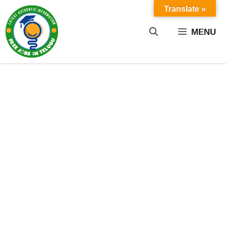
Skip
Translate »
to
content
MENU