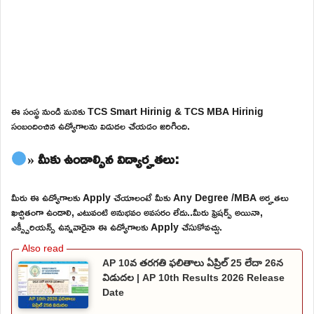
ఈ సంస్థ నుండి మనకు TCS Smart Hirinig & TCS MBA Hirinig
సంబందించిన ఉద్యోగాలను విడుదల చేయడం జరిగింది.
» మీకు ఉండాల్సిన విద్యార్హతలు:
మీరు ఈ ఉద్యోగాలకు Apply చేయాలంటే మీకు Any Degree /MBA అర్హతలు
ఖచ్చితంగా ఉండాలి, ఎటువంటి అనుభవం అవసరం లేదు..మీరు ఫ్రెషర్స్ అయినా,
ఎక్స్పీరియన్స్ ఉన్నవారైనా ఈ ఉద్యోగాలకు Apply చేసుకోవచ్చు.
AP 10వ తరగతి ఫలితాలు ఏప్రిల్ 25 లేదా 26న
విడుదల | AP 10th Results 2026 Release
Date