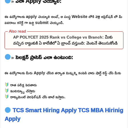
» ఎలా Apply చెయ్యాలి:
ఈ ఉద్యోగాలకు apply చెయ్యాలి అంటే, ఆ సంస్థ Website లోకి వెళ్లి అప్లికేషన్ లో మీ
వివరాలు కరెక్ట్ గా ఇచ్చి submit చెయ్యండి.
AP POLYCET 2025 Rank vs College vs Branch: మీకు
వచ్చిన ర్యాంకుకి ఏ కాలేజీలో ఏ బ్రాంచ్ వస్తుంది: వెంటనే తెలుసుకోండి
» సెలక్షన్ ప్రాసెస్ ఎలా ఉంటుంది:
ఈ ఉద్యోగాలకు మీరు Apply చేసిన తర్వాత మిమ్మల్ని కంపెనీ వారు షార్ట్ లిస్ట్ చేసి మీకు
రాత పరీక్ష పెడతారు
ఇంటర్వ్యూ చేస్తారు
డాక్యుమెంట్ వెరిఫికేషన్ చేసి జాబ్ ఇస్తారు.
TCS Smart Hiring Apply
TCS MBA Hirinig
Apply