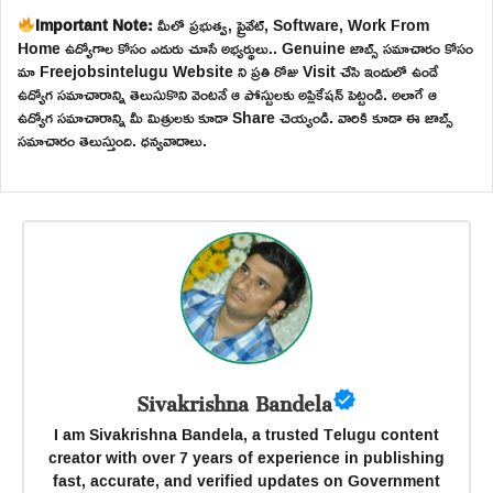
Important Note:
మీలో ప్రభుత్వ, ప్రైవేట్, Software, Work From
Home ఉద్యోగాల కోసం ఎదురు చూసే అభ్యర్థులు.. Genuine జాబ్స్ సమాచారం కోసం
మా Freejobsintelugu Website ని ప్రతి రోజు Visit చేసి ఇందులో ఉండే
ఉద్యోగ సమాచారాన్ని తెలుసుకొని వెంటనే ఆ పోస్టులకు అప్లికేషన్ పెట్టండి. అలాగే ఆ
ఉద్యోగ సమాచారాన్ని మీ మిత్రులకు కూడా Share చెయ్యండి. వారికి కూడా ఈ జాబ్స్
సమాచారం తెలుస్తుంది. ధన్యవాదాలు.
Sivakrishna Bandela
I am Sivakrishna Bandela, a trusted Telugu content
creator with over 7 years of experience in publishing
fast, accurate, and verified updates on Government