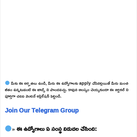
మీకు ఈ అర్హతలు ఉండి, మీరు ఈ ఉద్యోగాలకు apply చేసినట్లయితే మీరు మంచి
జీతం ఉన్నటువంటి ఈ జాబ్స్ ని పొందవచ్చు. కావున ఆలస్యం చెయ్యకుండా ఈ ఆర్టికల్ ని
పూర్తిగా చదివి వెంటనే అప్లికేషన్ పెట్టండి.
Join Our Telegram Group
» ఈ ఉద్యోగాలు ఏ సంస్థ విడుదల చేసింది: