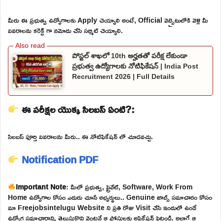
మీరు ఈ ప్రభుత్వ ఉద్యోగాలకు Apply చెయ్యాలి అంటే, Official వెబ్సైటులోకి వెళ్లి మీ
వివరాలను కరెక్ట్ గా నమోదు చేసి సబ్మిట్ చెయ్యాలి.
పోస్టల్ శాఖలో 10th అర్హతతో పరీక్ష లేకుండా
ప్రభుత్వ ఉద్యోగాలకు నోటిఫికేషన్ | India Post
Recruitment 2026 | Full Details
ఈ పరీక్షల యొక్క సిలబస్ ఏంటి?:
సిలబస్ పూర్తి వివరాలను మీరు.. ఈ నోటిఫికేషన్ లో చూడవచ్చు.
Notification PDF
Important Note
: మీలో ప్రభుత్వ, ప్రైవేట్, Software, Work From
Home ఉద్యోగాల కోసం ఎదురు చూసే అభ్యర్థులు.. Genuine జాబ్స్ సమాచారం కోసం
మా Freejobsintelugu Website ని ప్రతి రోజు Visit చేసి ఇందులో ఉండే
ఉద్యోగ సమాచారాన్ని తెలుసుకొని వెంటనే ఆ పోస్టులకు అప్లికేషన్ పెట్టండి. అలాగే ఆ