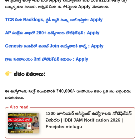
విద్యార్హతలు ఉండాలి. అప్పుడే మీరు ఈ పోస్టులకు Apply చేయగలరు.
TCS మీకు Backlogs, స్టడీ గ్యాప్ ఉన్నా జాబ్ ఇస్తారు: Apply
AP సంక్షేమ శాఖలో 280+ ఉద్యోగాలకు నోటిఫికేషన్ : Apply
Genesis కంపెనీలో వెంటనే Join అయ్యేవారికి జాబ్స్ : Apply
గ్రామ సచివాలయం 3rd నోటిఫికేషన్ విడుదల : Apply
జీతం వివరాలు:
ఈ ఉద్యోగాలకు సెలెక్ట్ అయినవారికి ₹40,000/- రూపాయల జీతం ప్రతి నెల చెల్లించడం
జరుగుతుంది.
1300 జూనియర్ అసిస్టెంట్ ఉద్యోగాలకు నోటిఫికేషన్
విడుదల | IDBI JAM Notification 2026 |
Freejobsintelugu