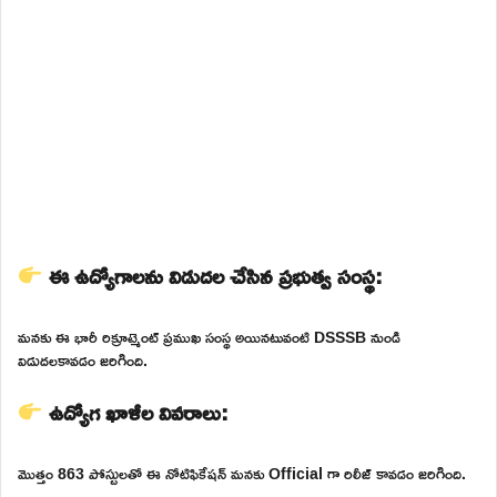
ఈ ఉద్యోగాలను విడుదల చేసిన ప్రభుత్వ సంస్థ:
మనకు ఈ భారీ రిక్రూట్మెంట్ ప్రముఖ సంస్థ అయినటువంటి DSSSB నుండి
విడుదలకావడం జరిగింది.
ఉద్యోగ ఖాళీల వివరాలు:
మొత్తం 863 పోస్టులతో ఈ నోటిఫికేషన్ మనకు Official గా రిలీజ్ కావడం జరిగింది.