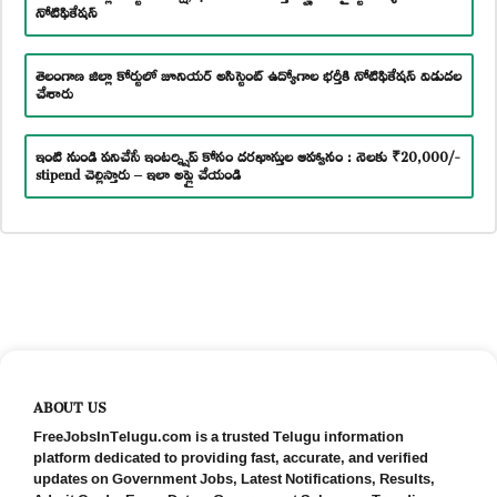
నోటిఫికేషన్
తెలంగాణ జిల్లా కోర్టులో జూనియర్ అసిస్టెంట్ ఉద్యోగాల భర్తీకి నోటిఫికేషన్ విడుదల
చేశారు
ఇంటి నుండి పనిచేసే ఇంటర్న్షిప్ కోసం దరఖాస్తుల ఆహ్వానం : నెలకు ₹20,000/-
stipend చెల్లిస్తారు – ఇలా అప్లై చేయండి
ABOUT US
FreeJobsInTelugu.com is a trusted Telugu information
platform dedicated to providing fast, accurate, and verified
updates on Government Jobs, Latest Notifications, Results,