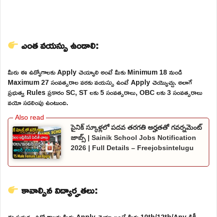
ఎంత వయస్సు ఉండాలి:
మీరు ఈ ఉద్యోగాలకు Apply చెయ్యాలి అంటే మీకు Minimum 18 నుండి
Maximum 27 సంవత్సరాల వరకు వయస్సు ఉంటే Apply చెయ్యొచ్చు. అలాగే
ప్రభుత్వ Rules ప్రకారం SC, ST లకు 5 సంవత్సరాలు, OBC లకు 3 సంవత్సరాలు
వయో సడలింపు ఉంటుంది.
సైనిక్ స్కూళ్లలో పదవ తరగతి అర్హతతో గవర్నమెంట్
జాబ్స్ | Sainik School Jobs Notification
2026 | Full Details – Freejobsintelugu
కావాల్సిన విద్యార్హతలు:
ఈ ప్రభుత్వ ఉద్యోగాలకు మీరు Apply చెయ్యాలంటే మీకు 10th/12th/Any డిగ్రీ