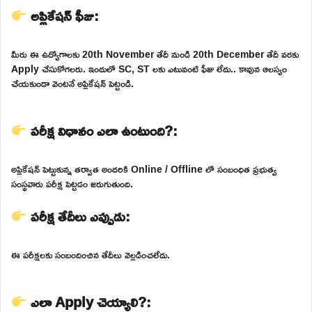
అప్లికేషన్ ఫీజు:
మీరు ఈ ఉద్యోగాలకు 20th November తేదీ నుండి 20th December తేదీ వరకు
Apply చేసుకోగలరు. ఇందులో SC, ST లకు ఎటువంటి ఫీజు లేదు.. కావున ఆలస్యం
చేయకుండా వెంటనే అప్లికేషన్ పెట్టండి.
పరీక్ష విధానం ఎలా ఉంటుంది?:
అప్లికేషన్ పెట్టుకున్న తర్వాత అందరికి Online / Offline లో సంబంధిత ప్రభుత్వ
సంస్థవారు పరీక్ష పెట్టడం జరుగుతుంది.
పరీక్ష తేదీలు ఎప్పుడు:
ఈ పరీక్షలకు సంబందించిన తేదీలు వెల్లడించలేదు.
ఎలా Apply చెయ్యాలి?: