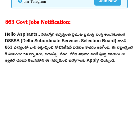
Join Telegram
Join Now
863 Govt Jobs Notification:
Hello Aspirants.. నిరుద్యోగ అభ్యర్థులకు ప్రముఖ ప్రభుత్వ సంస్థ అయినటువంటి
DSSSB (Delhi Subordinate Services Selection Board) నుండి
863 పోస్టులతో భారీ రిక్రూట్మెంట్ నోటిఫికేషన్ విడుదల కావడం జరిగింది. ఈ రిక్రూట్మెంట్
కి సంబందించిన అర్హతలు, వయస్సు, జీతం, పరీక్ష విధానం వంటి పూర్తి వివరాలు ఈ
ఆర్టికల్ చదివిన తెలుసుకొని ఈ గవర్నమెంట్ ఉద్యోగాలకు Apply చెయ్యండి.