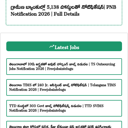
గ్రామీణ బ్యాంకుల్లో 5,138 పోస్టులతో నోటిఫికేషన్| PNB
Notification 2026 | Full Details
Latest Jobs
తెలంగాణాలో 10th అర్హతతో అవుట్ సోర్సింగ్ జాబ్స్ విడుదల | TS Outsourcing
Jobs Notification 2026 | Freejobsintelugu
తెలంగాణ TIMS లో 240 Jr. అసిస్టెంట్ జాబ్స్ నోటిఫికేషన్ | Telangana TIMS
Notification 2026 | Freejobsintelugu
TTD సంస్థలో 303 Govt జాబ్స్ నోటిఫికేషన్స్ విడుదల | TTD SVIMS
Notification 2026 | Freejobsintelugu
తెలంగాణ జిల్లా కోర్టులో పరీక్ష, ఫీజు లేకుండా టెన్త్ అర్హతతో డైరెక్ట్ ఉద్యోగాలకు