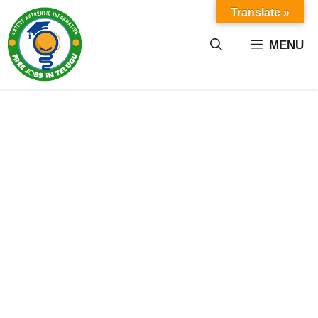
Skip
Translate »
to
content
MENU