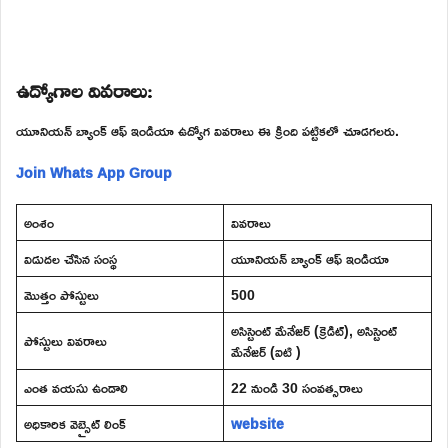
ఉద్యోగాల వివరాలు:
యూనియన్ బ్యాంక్ ఆఫ్ ఇండియా ఉద్యోగ వివరాలు ఈ క్రింది పట్టికలో చూడగలరు.
Join Whats App Group
అంశం
వివరాలు
విడుదల చేసిన సంస్థ
యూనియన్ బ్యాంక్ ఆఫ్ ఇండియా
మొత్తం పోస్టులు
500
అసిస్టెంట్ మేనేజర్ (క్రెడిట్), అసిస్టెంట్
పోస్టులు వివరాలు
మేనేజర్ (ఐటి )
ఎంత వయసు ఉండాలి
22 నుండి 30 సంవత్సరాలు
అధికారిక వెబ్సైట్ లింక్
website