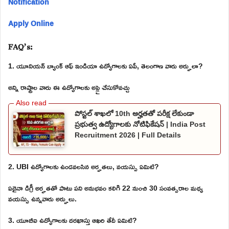
Notification
Apply Online
FAQ’s:
1. యూనియన్ బ్యాంక్ ఆఫ్ ఇండియా ఉద్యోగాలకు ఏపీ, తెలంగాణ వారు అర్హులా?
అన్ని రాష్ట్రాల వారు ఈ ఉద్యోగాలకు అప్లై చేసుకోవచ్చు
పోస్టల్ శాఖలో 10th అర్హతతో పరీక్ష లేకుండా
ప్రభుత్వ ఉద్యోగాలకు నోటిఫికేషన్ | India Post
Recruitment 2026 | Full Details
2. UBI ఉద్యోగాలకు ఉండవలసిన అర్హతలు, వయస్సు ఏమిటి?
ఏదైనా డిగ్రీ అర్హతతో పాటు పని అనుభవం కలిగి 22 నుంచి 30 సంవత్సరాల మధ్య
వయస్సు ఉన్నవారు అర్హులు.
3. యూబీఐ ఉద్యోగాలకు దరఖాస్తు ఆఖరి తేదీ ఏమిటి?