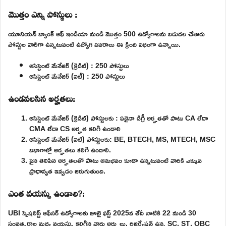
మొత్తం ఎన్ని పోస్టులు :
యూనియన్ బ్యాంక్ ఆఫ్ ఇండియా నుండి మొత్తం 500 ఉద్యోగాలను విడుదల చేశారు
పోస్టుల వారీగా ఉన్నటువంటి ఉద్యోగ వివరాలు ఈ క్రింది విధంగా ఉన్నాయి.
అసిస్టెంట్ మేనేజర్ (క్రెడిట్) : 250 పోస్టులు
అసిస్టెంట్ మేనేజర్ (ఐటీ) : 250 పోస్టులు
ఉండవలసిన అర్హతలు:
అసిస్టెంట్ మేనేజర్ (క్రెడిట్) పోస్టులకు : ఏదైనా డిగ్రీ అర్హతతో పాటు CA లేదా
CMA లేదా CS అర్హత కలిగి ఉండాలి
అసిస్టెంట్ మేనేజర్ (ఐటి) పోస్టులకు: BE, BTECH, MS, MTECH, MSC
విభాగాల్లో అర్హతలు కలిగి ఉండాలి.
పైన తెలిపిన అర్హతలతో పాటు అనుభవం కూడా ఉన్నటువంటి వారికి ఎక్కువ
ప్రాధాన్యత ఇవ్వడం జరుగుతుంది.
ఎంత వయస్సు ఉండాలి?:
UBI స్పెషలిస్ట్ ఆఫీసర్ ఉద్యోగాలకు జూలై ఫస్ట్ 2025వ తేదీ నాటికి 22 నుండి 30
సంవత్సరాల మధ్య వయస్సు కలిగిన వారు అర్హులు. రిజర్వేషన్ ఉన్న SC, ST, OBC