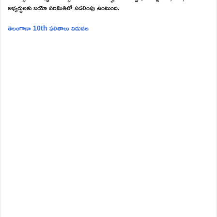
అభ్యర్థులకు బయో పరిమితిలో సడలింపు ఉంటుంది.
తెలంగాణా 10th ఫలితాలు విడుదల