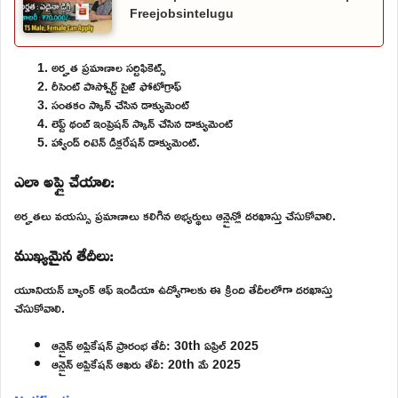
Freejobsintelugu
అర్హత ప్రమాణాల సర్టిఫికెట్స్
రీసెంట్ పాస్పోర్ట్ సైజ్ ఫోటోగ్రాఫ్
సంతకం స్కాన్ చేసిన డాక్యుమెంట్
లెఫ్ట్ థంబ్ ఇంప్రెషన్ స్కాన్ చేసిన డాక్యుమెంట్
హ్యాండ్ రిటెన్ డిక్లరేషన్ డాక్యుమెంట్.
ఎలా అప్లై చేయాలి:
అర్హతలు వయస్సు ప్రమాణాలు కలిగిన అభ్యర్థులు ఆన్లైన్లో దరఖాస్తు చేసుకోవాలి.
ముఖ్యమైన తేదీలు:
యూనియన్ బ్యాంక్ ఆఫ్ ఇండియా ఉద్యోగాలకు ఈ క్రింది తేదీలలోగా దరఖాస్తు
చేసుకోవాలి.
ఆన్లైన్ అప్లికేషన్ ప్రారంభ తేదీ: 30th ఏప్రిల్ 2025
ఆన్లైన్ అప్లికేషన్ ఆఖరు తేదీ: 20th మే 2025