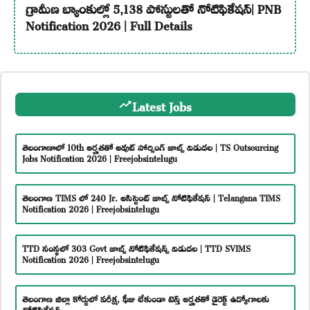
గ్రామీణ బ్యాంకుల్లో 5,138 పోస్టులతో నోటిఫికేషన్| PNB
Notification 2026 | Full Details
Latest Jobs
తెలంగాణాలో 10th అర్హతతో అవుట్ సోర్సింగ్ జాబ్స్ విడుదల | TS Outsourcing
Jobs Notification 2026 | Freejobsintelugu
తెలంగాణ TIMS లో 240 Jr. అసిస్టెంట్ జాబ్స్ నోటిఫికేషన్ | Telangana TIMS
Notification 2026 | Freejobsintelugu
TTD సంస్థలో 303 Govt జాబ్స్ నోటిఫికేషన్స్ విడుదల | TTD SVIMS
Notification 2026 | Freejobsintelugu
తెలంగాణ జిల్లా కోర్టులో పరీక్ష, ఫీజు లేకుండా టెన్త్ అర్హతతో డైరెక్ట్ ఉద్యోగాలకు
నోటిఫికేషన్