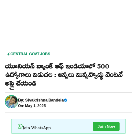
CENTRAL GOVT JOBS
యూనియన్ బ్యాంక్ ఆఫ్ ఇండియాలో 500
ఉద్యోగాలు విడుదల : అస్సలు మిస్సవ్వొద్ధు వెంటనే
అప్లై చేయండి
By:
Sivakrishna Bandela
On: May 1, 2025
Join WhatsApp
Join Now