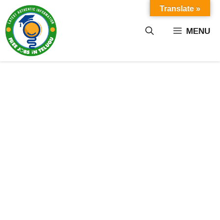
Skip
Translate »
to
content
MENU