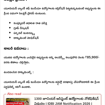
యూనియన్ బ్యాంక్ ఆఫ్ ఇండియా ఉద్యోగాలకు అప్లికేషన్ పెట్టుకున్నటువంటి అభ్యర్థులకు ఈ
క్రింది విధంగా సెలక్షన్ ప్రాసెస్ ఉంటుంది.
కంప్యూటర్ ఆధారిత రాత పరీక్ష
గ్రూప్ డిస్కషన్
పర్సనల్ ఇంటర్వ్యూ
డాక్యుమెంట్ వెరిఫికేషన్
శాలరీ వివరాలు :
యుబిఐ ఉద్యోగాలకు ఎంపికైన అభ్యర్థులకు అన్ని అలవెన్స్స్ కలుపుకొని నెలకు ₹85,900/-
వరకు జీతాలు చెల్లిస్తారు.
ఉండవలసిన డాక్యుమెంట్స్ :
యూనియన్ బ్యాంక్ ఆఫ్ ఇండియా ఉద్యోగాలకు ఆన్లైన్లో దరఖాస్తు చేసుకోవడానికి ఈ క్రింది
సర్టిఫికెట్స్ కలిగి ఉండాలి.
1300 జూనియర్ అసిస్టెంట్ ఉద్యోగాలకు నోటిఫికేషన్
విడుదల | IDBI JAM Notification 2026 |