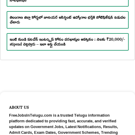
తెలంగాణ జిల్లా కోర్టులో జూనియర్ అసిస్టెంట్ ఉద్యోగాల భర్తీకి నోటిఫికేషన్ విడుదల
చేశారు
ఇంటి నుండి పనిచేసే ఇంటర్న్షిప్ కోసం దరఖాస్తుల ఆహ్వానం : నెలకు ₹20,000/-
stipend చెల్లిస్తారు – ఇలా అప్లై చేయండి
ABOUT US
FreeJobsInTelugu.com is a trusted Telugu information
platform dedicated to providing fast, accurate, and verified
updates on Government Jobs, Latest Notifications, Results,
Admit Cards, Exam Dates, Government Schemes, Trending