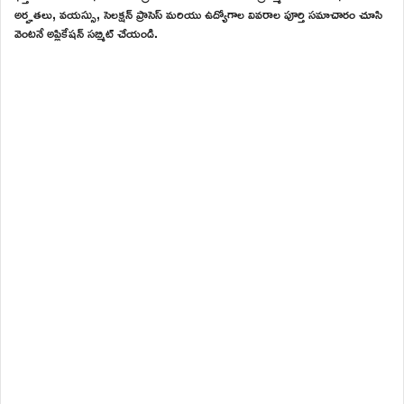
అర్హతలు, వయస్సు, సెలక్షన్ ప్రాసెస్ మరియు ఉద్యోగాల వివరాల పూర్తి సమాచారం చూసి
వెంటనే అప్లికేషన్ సబ్మిట్ చేయండి.