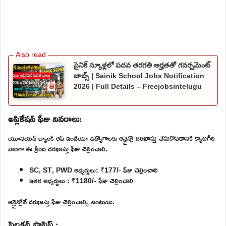
సైనిక్ స్కూళ్లలో పదవ తరగతి అర్హతతో గవర్నమెంట్
జాబ్స్ | Sainik School Jobs Notification
2026 | Full Details – Freejobsintelugu
అప్లికేషన్ ఫీజు వివరాలు:
యూనియన్ బ్యాంక్ ఆఫ్ ఇండియా ఉద్యోగాలకు ఆన్లైన్లో దరఖాస్తు చేసుకోవడానికి క్యాటగిరి
వారిగా ఈ క్రింది దరఖాస్తు ఫీజు చెల్లించాలి.
SC, ST, PWD అభ్యర్థులు: ₹177/- ఫీజు చెల్లించాలి
ఇతర అభ్యర్థులు : ₹1180/- ఫీజు చెల్లించాలి
ఆన్లైన్లోనే దరఖాస్తు ఫీజు చెల్లించాల్సి ఉంటుంది.
సెలక్షన్ ప్రాసెస్ :