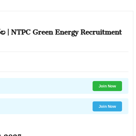
డుదల | NTPC Green Energy Recruitment
Join Now
Join Now
t 2025: