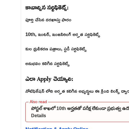
కావాల్సిన సర్టిఫికెట్స్:
పూర్తి చేసిన దరఖాస్తు ఫారం
10th, ఇంటర్, ఇంజనీరింగ్ అర్హత సర్టిఫికెట్స్
కుల ధ్రువీకరణ పత్రాలు, స్టడీ సర్టిఫికెట్స్
అనుభవం కలిగిన సర్టిఫికెట్స్
ఎలా Apply చెయ్యాలి:
నోటిఫికేషన్ లోని అర్హత కలిగిన అభ్యర్థులు ఈ క్రింది లింక్స్ ద్
పోస్టల్ శాఖలో 10th అర్హతతో పరీక్ష లేకుండా ప్రభుత్వ 
Details