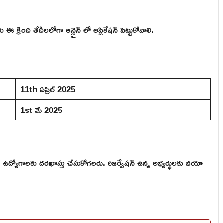
క్రింది తేదీలలోగా ఆన్లైన్ లో అప్లికేషన్ పెట్టుకోవాలి.
11th ఏప్రిల్ 2025
1st మే 2025
ఉద్యోగాలకు దరఖాస్తు చేసుకోగలరు. రిజర్వేషన్ ఉన్న అభ్యర్థులకు వయో