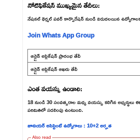
నోటిఫికేషన్ ముఖ్యమైన తేదీలు:
నేషనల్ థెర్మల్ పవర్ కార్పొరేషన్ నుండి విడుదలయిన ఉద్యోగాలకు ఈ 
Join Whats App Group
ఆన్లైన్ అప్లికేషన్ ప్రారంభ తేదీ
ఆన్లైన్ అప్లికేషన్ ఆఖరు తేదీ
ఎంత వయస్సు ఉండాలి:
18 నుండి 30 సంవత్సరాల మధ్య వయస్సు కలిగిన అభ్యర్థులు ఈ 
పరిమితిలో సడలింపు ఉంటుంది.
జూనియర్ అసిస్టెంట్ ఉద్యోగాలు : 10+2 అర్హత