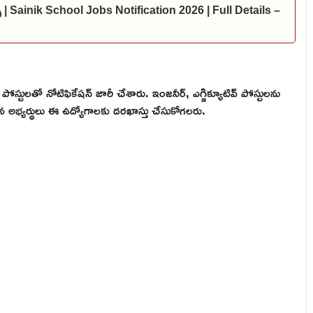
్స్ | Sainik School Jobs Notification 2026 | Full Details –
82 పోస్టులతో నోటిఫికేషన్ జారీ చేశారు. ఇంజనీర్, ఎగ్జిక్యూటివ్ పోస్టులను
ేసిన అభ్యర్థులు ఈ ఉద్యోగాలకు దరఖాస్తు చేసుకోగలరు.