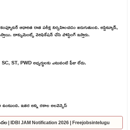
ులకు కంప్యూటర్ ఆధారిత రాత పరీక్ష నిర్వహించడం జరుగుతుంది. అప్టిట్యూడ్,
స్తాయి. డాక్యుమెంట్స్ వెరిఫికేషన్ చేసి పోస్టింగ్ ఇస్తారు.
లించాలి. SC, ST, PWD అభ్యర్థులకు ఎటువంటి ఫీజు లేదు.
రీ ఉంటుంది. ఇతర అన్ని రకాల అలవెన్సెస్
విడుదల | IDBI JAM Notification 2026 | Freejobsintelugu