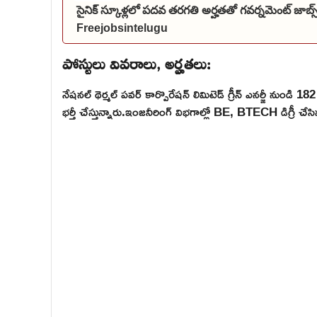
సైనిక్ స్కూళ్లలో పదవ తరగతి అర్హతతో గవర్నమెంట్ జాబ
Freejobsintelugu
పోస్టులు వివరాలు, అర్హతలు:
నేషనల్ థెర్మల్ పవర్ కార్పొరేషన్ లిమిటెడ్ గ్రీన్ ఎనర్జీ నుండి 1
భర్తీ చేస్తున్నారు.ఇంజనీరింగ్ విభగాల్లో BE, BTECH డిగ్రీ చ