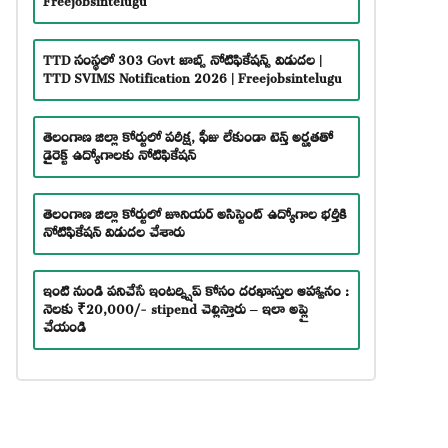
TTD సంస్థలో 303 Govt జాబ్స్ నోటిఫికేషన్స్ విడుదల |
TTD SVIMS Notification 2026 | Freejobsintelugu
తెలంగాణ జిల్లా కోర్టులో పరీక్ష, ఫీజు లేకుండా టెన్త్ అర్హతతో
డైరెక్ట్ ఉద్యోగాలకు నోటిఫికేషన్
తెలంగాణ జిల్లా కోర్టులో జూనియర్ అసిస్టెంట్ ఉద్యోగాల భర్తీకి
నోటిఫికేషన్ విడుదల చేశారు
ఇంటి నుండి పనిచేసే ఇంటర్న్షిప్ కోసం దరఖాస్తుల ఆహ్వానం :
నెలకు ₹20,000/- stipend చెల్లిస్తారు – ఇలా అప్లై
చేయండి