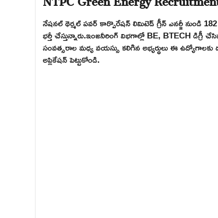
నేషనల్ థెర్మల్ పవర్ కార్పొరేషన్ లిమిటెడ్ గ్రీన్ ఎనర్జీ నుండి 1
భర్తీ చేస్తున్నారు.ఇంజనీరింగ్ విభగాల్లో BE, BTECH డిగ్రీ చ
సంవత్సరాల మధ్య వయస్సు కలిగిన అభ్యర్థులు ఈ ఉద్యోగాలకు దరఖ
అప్లికేషన్ పెట్టుకోండి.