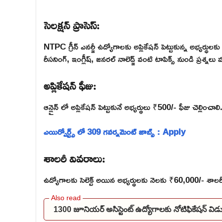
సెలక్షన్ ప్రాసెస్:
NTPC గ్రీన్ ఎనర్జీ ఉద్యోగాలకు అప్లికేషన్ పెట్టుకున్న అభ్యర్థ
రీసనింగ్, ఇంగ్లీష్, జనరల్ నాలెడ్జ్ వంటి టాపిక్స్ నుండి ప్రశ్నలు వ
అప్లికేషన్ ఫీజు:
ఆన్లైన్ లో అప్లికేషన్ పెట్టుకునే అభ్యర్థులు ₹500/- ఫీజు చెల్
ఎయిర్పోర్ట్స్ లో 309 గవర్నమెంట్ జాబ్స్ : Apply
శాలరీ వివరాలు:
ఉద్యోగాలకు సెలెక్ట్ అయిన అభ్యర్థులకు నెలకు ₹60,000/- శాల
1300 జూనియర్ అసిస్టెంట్ ఉద్యోగాలకు నోటిఫికేషన్ 