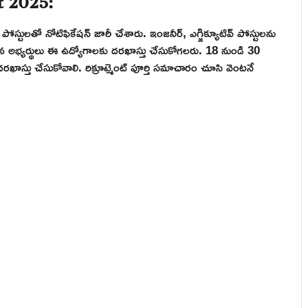
82 పోస్టులతో నోటిఫికేషన్ జారీ చేశారు. ఇంజనీర్, ఎగ్జిక్యూటివ్ పోస్టులను
ేసిన అభ్యర్థులు ఈ ఉద్యోగాలకు దరఖాస్తు చేసుకోగలరు. 18 నుండి 30
ాస్తు చేసుకోవాలి. రిక్రూట్మెంట్ పూర్తి సమాచారం చూసి వెంటనే