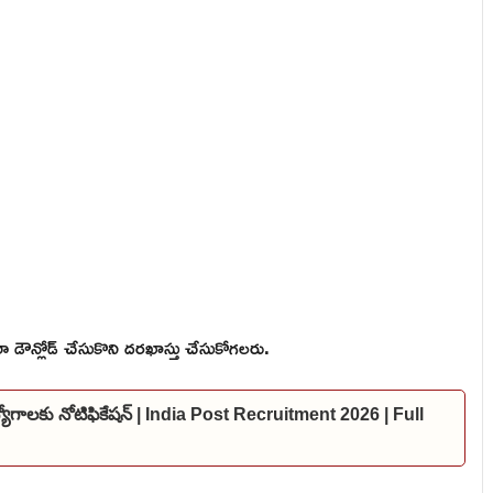
వారా డౌన్లోడ్ చేసుకొని దరఖాస్తు చేసుకోగలరు.
ఉద్యోగాలకు నోటిఫికేషన్ | India Post Recruitment 2026 | Full