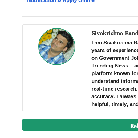
Notification & Apply Online
Sivakrishna Band
I am Sivakrishna B
years of experience
on Government Job
Trending News. I a
platform known for 
understand informa
real-time research
accuracy. I always 
helpful, timely, an
Re