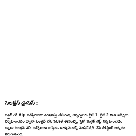
సెలక్షన్ ప్రాసెస్ :
ఆన్లైన్ లో Alp ఉద్యోగాలకు దరఖాస్తు చేసుకున్న అభ్యర్థులకు స్టేజ్ 1, స్టేజ్ 2 రాత పరీక్షలు
నిర్వహించడం ద్వారా సెలక్షన్ చేసి ఫిసికల్ ఈవెంట్స్, సైకో మెట్రిక్ టెస్ట్ నిర్వహించడం
ద్వారా సెలక్షన్ చేసి ఉద్యోగాలు ఇస్తారు. డాక్యుమెంట్స్ వెరిఫికేషన్ చేసి పోస్టింగ్ ఇవ్వడం
జరుగుతుంది.