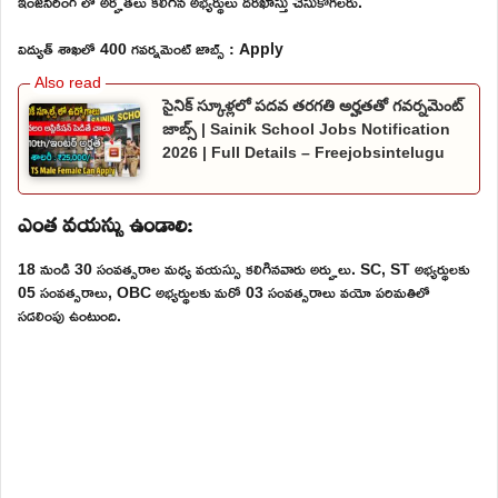
ఇంజనీరింగ్ లో అర్హతలు కలిగిన అభ్యర్థులు దరఖాస్తు చేసుకోగలరు.
విద్యుత్ శాఖలో 400 గవర్నమెంట్ జాబ్స్ : Apply
సైనిక్ స్కూళ్లలో పదవ తరగతి అర్హతతో గవర్నమెంట్
జాబ్స్ | Sainik School Jobs Notification
2026 | Full Details – Freejobsintelugu
ఎంత వయస్సు ఉండాలి:
18 నుండి 30 సంవత్సరాల మధ్య వయస్సు కలిగినవారు అర్హులు. SC, ST అభ్యర్థులకు
05 సంవత్సరాలు, OBC అభ్యర్థులకు మరో 03 సంవత్సరాలు వయో పరిమతిలో
సడలింపు ఉంటుంది.