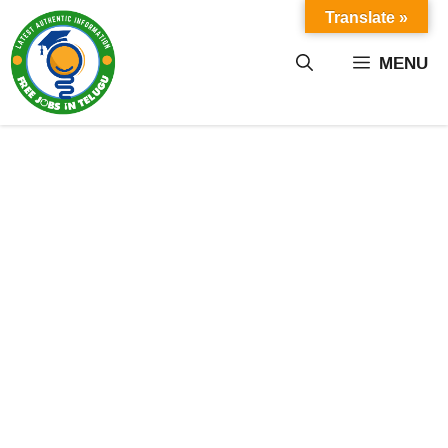
Skip
Translate »
to
content
MENU