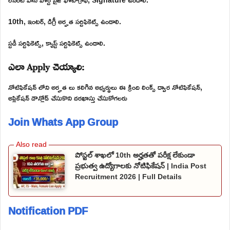
10th, ఇంటర్, డిగ్రీ అర్హత సర్టిఫికెట్స్ ఉండాలి.
స్టడీ సర్టిఫికెట్స్, క్యాస్ట్ సర్టిఫికెట్స్ ఉండాలి.
ఎలా Apply చెయ్యాలి:
నోటిఫికేషన్ లోని అర్హత లు కలిగిన అభ్యర్థులు ఈ క్రింది లింక్స్ ద్వార నోటిఫికేషన్,
అప్లికేషన్ డౌన్లోడ్ చేసుకొని దరఖాస్తు చేసుకోగలరు
Join Whats App Group
పోస్టల్ శాఖలో 10th అర్హతతో పరీక్ష లేకుండా
ప్రభుత్వ ఉద్యోగాలకు నోటిఫికేషన్ | India Post
Recruitment 2026 | Full Details
Notification PDF