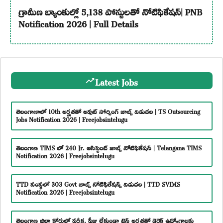
గ్రామీణ బ్యాంకుల్లో 5,138 పోస్టులతో నోటిఫికేషన్| PNB
Notification 2026 | Full Details
Latest Jobs
తెలంగాణాలో 10th అర్హతతో అవుట్ సోర్సింగ్ జాబ్స్ విడుదల | TS Outsourcing
Jobs Notification 2026 | Freejobsintelugu
తెలంగాణ TIMS లో 240 Jr. అసిస్టెంట్ జాబ్స్ నోటిఫికేషన్ | Telangana TIMS
Notification 2026 | Freejobsintelugu
TTD సంస్థలో 303 Govt జాబ్స్ నోటిఫికేషన్స్ విడుదల | TTD SVIMS
Notification 2026 | Freejobsintelugu
తెలంగాణ జిల్లా కోర్టులో పరీక్ష, ఫీజు లేకుండా టెన్త్ అర్హతతో డైరెక్ట్ ఉద్యోగాలకు