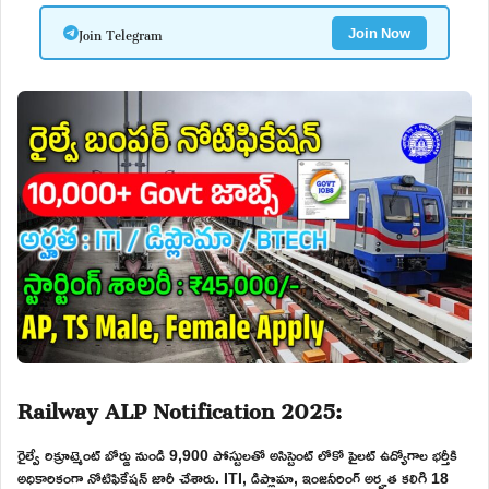
Join Telegram
Join Now
Railway ALP Notification 2025:
రైల్వే రిక్రూట్మెంట్ బోర్డు నుండి 9,900 పోస్టులతో అసిస్టెంట్ లోకో పైలట్ ఉద్యోగాల భర్తీకి
అధికారికంగా నోటిఫికేషన్ జారీ చేశారు. ITI, డిప్లొమా, ఇంజనీరింగ్ అర్హత కలిగి 18