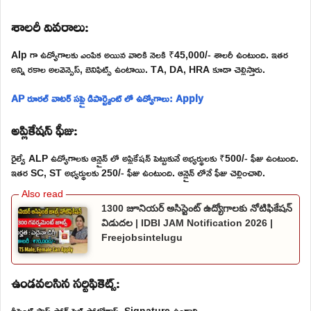
శాలరీ వివరాలు:
Alp గా ఉద్యోగాలకు ఎంపిక అయిన వారికి నెలకి ₹45,000/- శాలరీ ఉంటుంది. ఇతర
అన్ని రకాల అలవెన్సెస్, బెనిఫిట్స్ ఉంటాయి. TA, DA, HRA కూడా చెల్లిస్తారు.
AP రూరల్ వాటర్ సప్లై డిపార్ట్మెంట్ లో ఉద్యోగాలు: Apply
అప్లికేషన్ ఫీజు:
రైల్వే ALP ఉద్యోగాలకు ఆన్లైన్ లో అప్లికేషన్ పెట్టుకునే అభ్యర్థులకు ₹500/- ఫీజు ఉంటుంది.
ఇతర SC, ST అభ్యర్థులకు 250/- ఫీజు ఉంటుంది. ఆన్లైన్ లోనే ఫీజు చెల్లించాలి.
1300 జూనియర్ అసిస్టెంట్ ఉద్యోగాలకు నోటిఫికేషన్
విడుదల | IDBI JAM Notification 2026 |
Freejobsintelugu
ఉండవలసిన సర్టిఫికెట్స్:
రీసెంట్ పాస్ పోర్ట్ సైజ్ ఫోటోగ్రాఫ్, Signature ఉండాలి.