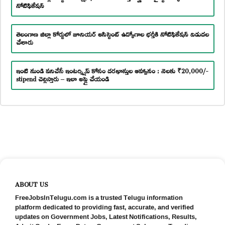
నోటిఫికేషన్
తెలంగాణ జిల్లా కోర్టులో జూనియర్ అసిస్టెంట్ ఉద్యోగాల భర్తీకి నోటిఫికేషన్ విడుదల
చేశారు
ఇంటి నుండి పనిచేసే ఇంటర్న్షిప్ కోసం దరఖాస్తుల ఆహ్వానం : నెలకు ₹20,000/-
stipend చెల్లిస్తారు – ఇలా అప్లై చేయండి
ABOUT US
FreeJobsInTelugu.com is a trusted Telugu information
platform dedicated to providing fast, accurate, and verified
updates on Government Jobs, Latest Notifications, Results,