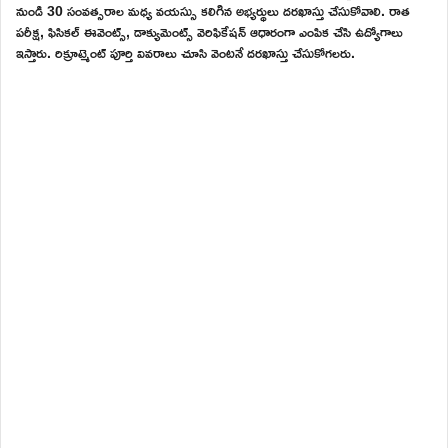
నుండి 30 సంవత్సరాల మధ్య వయస్సు కలిగిన అభ్యర్థులు దరఖాస్తు చేసుకోవాలి. రాత
పరీక్ష, ఫిసికల్ ఈవెంట్స్, డాక్యుమెంట్స్ వెరిఫికేషన్ ఆధారంగా ఎంపిక చేసి ఉద్యోగాలు
ఇస్తారు. రిక్రూట్మెంట్ పూర్తి వివరాలు చూసి వెంటనే దరఖాస్తు చేసుకోగలరు.