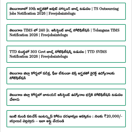
తెలంగాణాలో 10th అర్హతతో అవుట్ సోర్సింగ్ జాబ్స్ విడుదల | TS Outsourcing
Jobs Notification 2026 | Freejobsintelugu
తెలంగాణ TIMS లో 240 Jr. అసిస్టెంట్ జాబ్స్ నోటిఫికేషన్ | Telangana TIMS
Notification 2026 | Freejobsintelugu
TTD సంస్థలో 303 Govt జాబ్స్ నోటిఫికేషన్స్ విడుదల | TTD SVIMS
Notification 2026 | Freejobsintelugu
తెలంగాణ జిల్లా కోర్టులో పరీక్ష, ఫీజు లేకుండా టెన్త్ అర్హతతో డైరెక్ట్ ఉద్యోగాలకు
నోటిఫికేషన్
తెలంగాణ జిల్లా కోర్టులో జూనియర్ అసిస్టెంట్ ఉద్యోగాల భర్తీకి నోటిఫికేషన్ విడుదల
చేశారు
ఇంటి నుండి పనిచేసే ఇంటర్న్షిప్ కోసం దరఖాస్తుల ఆహ్వానం : నెలకు ₹20,000/-
stipend చెల్లిస్తారు – ఇలా అప్లై చేయండి