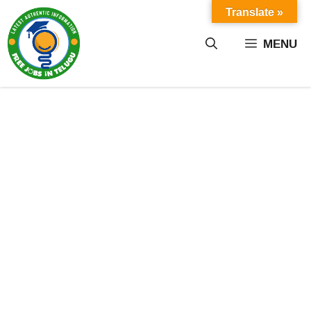
Skip
Translate »
to
content
MENU