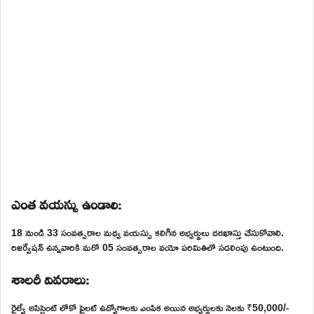
ఎంత వయస్సు ఉండాలి:
18 నుండి 33 సంవత్సరాల మధ్య వయస్సు కలిగిన అభ్యర్థులు దరఖాస్తు చేసుకోవాలి.
రిజర్వేషన్ ఉన్నవారికి మరో 05 సంవత్సరాల వయో పరిమితిలో సడలింపు ఉంటుంది.
శాలరీ వివరాలు:
రైల్వే అసిస్టెంట్ లోకో పైలట్ ఉద్యోగాలకు ఎంపిక అయిన అభ్యర్థులకు నెలకు ₹50,000/-