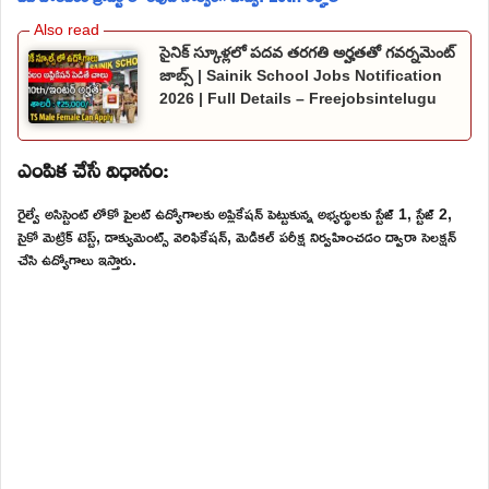
సైనిక్ స్కూళ్లలో పదవ తరగతి అర్హతతో గవర్నమెంట్
జాబ్స్ | Sainik School Jobs Notification
2026 | Full Details – Freejobsintelugu
ఎంపిక చేసే విధానం:
రైల్వే అసిస్టెంట్ లోకో పైలట్ ఉద్యోగాలకు అప్లికేషన్ పెట్టుకున్న అభ్యర్థులకు స్టేజ్ 1, స్టేజ్ 2,
సైకో మెట్రిక్ టెస్ట్, డాక్యుమెంట్స్ వెరిఫికేషన్, మెడికల్ పరీక్ష నిర్వహించడం ద్వారా సెలక్షన్
చేసి ఉద్యోగాలు ఇస్తారు.