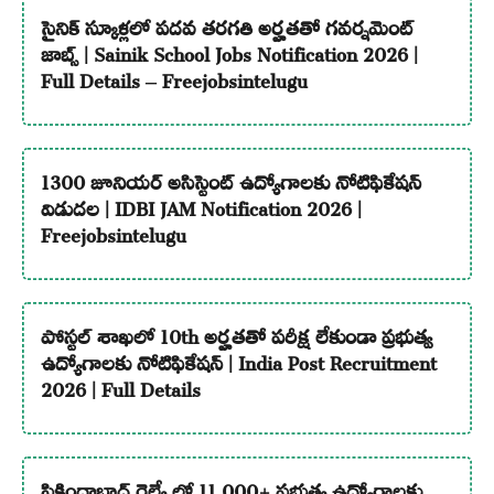
సైనిక్ స్కూళ్లలో పదవ తరగతి అర్హతతో గవర్నమెంట్
జాబ్స్ | Sainik School Jobs Notification 2026 |
Full Details – Freejobsintelugu
1300 జూనియర్ అసిస్టెంట్ ఉద్యోగాలకు నోటిఫికేషన్
విడుదల | IDBI JAM Notification 2026 |
Freejobsintelugu
పోస్టల్ శాఖలో 10th అర్హతతో పరీక్ష లేకుండా ప్రభుత్వ
ఉద్యోగాలకు నోటిఫికేషన్ | India Post Recruitment
2026 | Full Details
సికింద్రాబాద్ రైల్వే లో 11,000+ ప్రభుత్వ ఉద్యోగాలకు