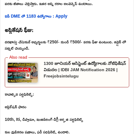
వరకు జీతాలు చెల్లిస్తారు. ఇతర అన్ని రకాల అలవెన్సెస్ ఉంటాయి.
ఏపీ DME లో 1183 ఉద్యోగాలు : Apply
అప్లికేషన్ ఫీజు:
దరఖాస్తు చేసుకునే అభ్యర్థులకు ₹250/- నుండి ₹500/- వరకు ఫీజు ఉంటుంది. ఆన్లైన్ లో
సబ్మిట్ చెయ్యండి.
1300 జూనియర్ అసిస్టెంట్ ఉద్యోగాలకు నోటిఫికేషన్
విడుదల | IDBI JAM Notification 2026 |
Freejobsintelugu
కావాల్సిన సర్టిఫికెట్స్:
అప్లికేషన్ ఫారం
10th, Iti, డిప్లొమా, ఇంజనీరింగ్ డిగ్రీ అర్హత సర్టిఫికెట్స్
కుల ధ్రువీకరణ పత్రాలు, స్టడీ సర్టిఫికెట్స్ ఉండాలి.