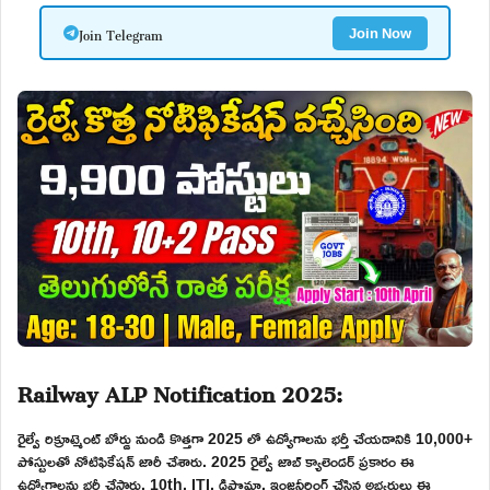
Join Telegram
Join Now
Railway ALP Notification 2025:
రైల్వే రిక్రూట్మెంట్ బోర్డు నుండి కొత్తగా 2025 లో ఉద్యోగాలను భర్తీ చేయడానికి 10,000+
పోస్టులతో నోటిఫికేషన్ జారీ చేశారు. 2025 రైల్వే జాబ్ క్యాలెండర్ ప్రకారం ఈ
ఉద్యోగాలను భర్తీ చేస్తారు. 10th, ITI, డిప్లొమా, ఇంజనీరింగ్ చేసిన అభ్యర్థులు ఈ