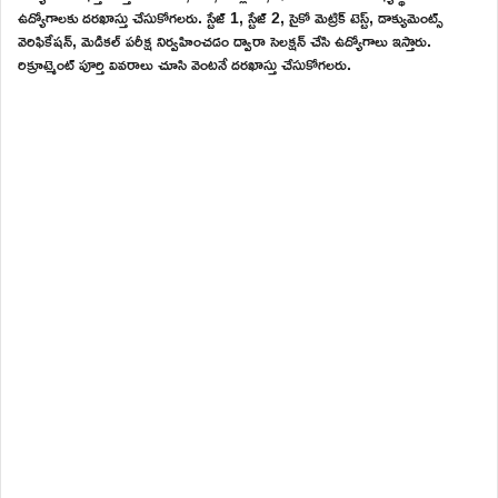
ఉద్యోగాలకు దరఖాస్తు చేసుకోగలరు. స్టేజ్ 1, స్టేజ్ 2, సైకో మెట్రిక్ టెస్ట్, డాక్యుమెంట్స్
వెరిఫికేషన్, మెడికల్ పరీక్ష నిర్వహించడం ద్వారా సెలక్షన్ చేసి ఉద్యోగాలు ఇస్తారు.
రిక్రూట్మెంట్ పూర్తి వివరాలు చూసి వెంటనే దరఖాస్తు చేసుకోగలరు.