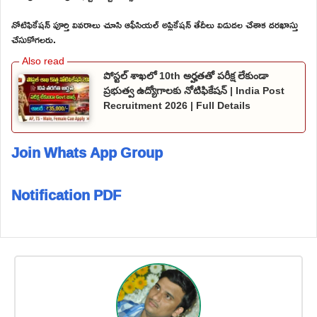
నోటిఫికేషన్ పూర్తి వివరాలు చూసి ఆఫీసియల్ అప్లికేషన్ తేదీలు విడుదల చేశాక దరఖాస్తు
చేసుకోగలరు.
పోస్టల్ శాఖలో 10th అర్హతతో పరీక్ష లేకుండా
ప్రభుత్వ ఉద్యోగాలకు నోటిఫికేషన్ | India Post
Recruitment 2026 | Full Details
Join Whats App Group
Notification PDF