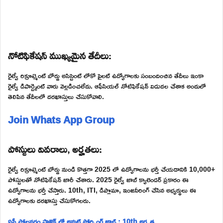
నోటిఫికేషన్ ముఖ్యమైన తేదీలు:
రైల్వే రిక్రూట్మెంట్ బోర్డు అసిస్టెంట్ లోకో పైలట్ ఉద్యోగాలకు సంబందించిన తేదీలు ఇంకా
రైల్వే డిపార్ట్మెంట్ వారు వెల్లడించలేదు. ఆఫీసియల్ నోటిఫికేషన్ విడుదల చేశాక అందులో
తెలిపిన తేదీలలో దరఖాస్తులు చేసుకోవాలి.
Join Whats App Group
పోస్టులు వివరాలు, అర్హతలు:
రైల్వే రిక్రూట్మెంట్ బోర్డు నుండి కొత్తగా 2025 లో ఉద్యోగాలను భర్తీ చేయడానికి 10,000+
పోస్టులతో నోటిఫికేషన్ జారీ చేశారు. 2025 రైల్వే జాబ్ క్యాలెండర్ ప్రకారం ఈ
ఉద్యోగాలను భర్తీ చేస్తారు. 10th, ITI, డిప్లొమా, ఇంజనీరింగ్ చేసిన అభ్యర్థులు ఈ
ఉద్యోగాలకు దరఖాస్తు చేసుకోగలరు.
ఏపీ పోలవరం ప్రాజెక్ట్ లో అవుట్ సోర్సింగ్ జాబ్స్: 10th అర్హత