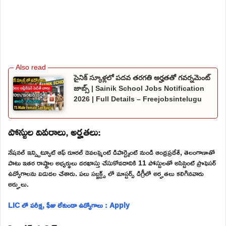
సైనిక్ స్కూళ్లలో పదవ తరగతి అర్హతతో గవర్నమెంట్
జాబ్స్ | Sainik School Jobs Notification
2026 | Full Details – Freejobsintelugu
పోస్టుల వివరాలు, అర్హతలు:
నేషనల్ ఇన్స్టిట్యూట్ ఆఫ్ రూరల్ డెవలప్మెంట్ డిపార్ట్మెంట్ నుండి ఆంధ్రప్రదేశ్, తెలంగాణాతో
పాటు ఇతర రాష్ట్రాల అభ్యర్థులు దరఖాస్తు చేసుకోవడానికి 11 పోస్టులతో అసిస్టెంట్ ప్రొఫెసర్
ఉద్యోగాలను విడుదల చేశారు. పలు సబ్జక్ట్స్ లో మాస్టర్స్ డిగ్రీలో అర్హతలు కలిగినవారు
అర్హులు.
LIC లో పరీక్ష, ఫీజు లేకుండా ఉద్యోగాలు : Apply