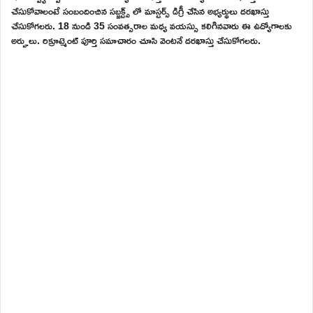
చేసుకోవాలంటే సంబందించిన సబ్జక్ట్స్ లో మాస్టర్స్ డిగ్రీ చేసిన అభ్యర్థులు దరఖాస్తు
చేసుకోగలరు. 18 నుండి 35 సంవత్సరాల మధ్య వయస్సు కలిగినవారు ఈ ఉద్యోగాలకు
అర్హులు. రిక్రూట్మెంట్ పూర్తి సమాచారం చూసి వెంటనే దరఖాస్తు చేసుకోగలరు.