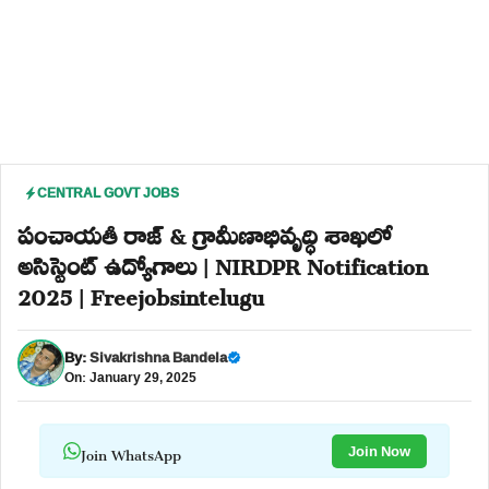
CENTRAL GOVT JOBS
పంచాయతీ రాజ్ & గ్రామీణాభివృద్ధి శాఖలో
అసిస్టెంట్ ఉద్యోగాలు | NIRDPR Notification
2025 | Freejobsintelugu
By:
Sivakrishna Bandela
On: January 29, 2025
Join WhatsApp
Join Now