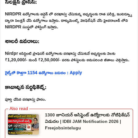
సెలక్షన్ ప్రాసెస్:
NIRDPR ఉద్యోగాలకు ఆన్లైన్ లో దరఖాస్తు చేసుకున్న అభ్యర్థులకు రాత పరీక్ష, ఇంటర్వ్యూ
ద్వారా సెలక్షన్ చేసి ఉద్యోగాలు ఇస్తారు. డాక్యుమెంట్స్ వెరిఫికేషన్ చేసి హైదరాబాద్ లోని
NIRDPR సంస్థలో పోస్టింగ్ ఇస్తారు.
శాలరీ వివరాలు:
Nirdpr అసిస్టెంట్ ప్రొఫెసర్ ఉద్యోగాలకు దరఖాస్తు చేసుకునే అభ్యర్థులకు నెలకు
₹1,20,000/- నుండి ₹2,50,000/- వరకు పోస్టులను అనుసరించి జీతాలు చెల్లిస్తారు.
రైల్వేలో కొత్తగా 1154 ఉద్యోగాలు విడుదల : Apply
కావాల్సిన సర్టిఫికెట్స్:
పూర్తి చేసిన దరఖాస్తు ఫారం.
1300 జూనియర్ అసిస్టెంట్ ఉద్యోగాలకు నోటిఫికేషన్
విడుదల | IDBI JAM Notification 2026 |
Freejobsintelugu