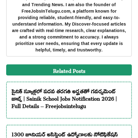
and Trending News. I am also the founder of
FreeJobsInTelugu.com, a platform known for
providing reliable, student-friendly, and easy-to-
understand information. My Discover-focused articles
are crafted with real-time research, clear explanations,
and a strong commitment to accuracy. I always
prioritize user needs, ensuring that every update is
helpful, timely, and trustworthy.
Related Posts
సైనిక్ స్కూళ్లలో పదవ తరగతి అర్హతతో గవర్నమెంట్
జాబ్స్ | Sainik School Jobs Notification 2026 |
Full Details – Freejobsintelugu
1300 జూనియర్ అసిస్టెంట్ ఉద్యోగాలకు నోటిఫికేషన్