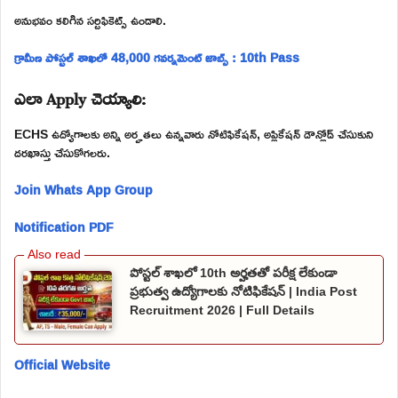
అనుభవం కలిగిన సర్టిఫికెట్స్ ఉండాలి.
గ్రామీణ పోస్టల్ శాఖలో 48,000 గవర్నమెంట్ జాబ్స్ : 10th Pass
ఎలా Apply చెయ్యాలి:
ECHS ఉద్యోగాలకు అన్ని అర్హతలు ఉన్నవారు నోటిఫికేషన్, అప్లికేషన్ డౌన్లోడ్ చేసుకుని
దరఖాస్తు చేసుకోగలరు.
Join Whats App Group
Notification PDF
పోస్టల్ శాఖలో 10th అర్హతతో పరీక్ష లేకుండా
ప్రభుత్వ ఉద్యోగాలకు నోటిఫికేషన్ | India Post
Recruitment 2026 | Full Details
Official Website