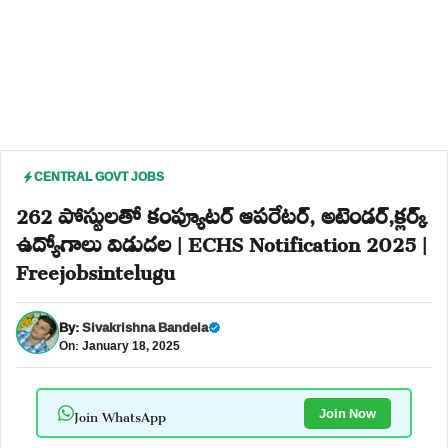
CENTRAL GOVT JOBS
262 పోస్టులతో కంప్యూటర్ ఆపరేటర్, అటెండర్,క్లర్క్
ఉద్యోగాలు విడుదల | ECHS Notification 2025 |
Freejobsintelugu
By:
Sivakrishna Bandela
On: January 18, 2025
Join WhatsApp
Join Now