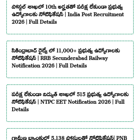
పోస్టల్ శాఖలో 10th అర్హతతో పరీక్ష లేకుండా ప్రభుత్వ
ఉద్యోగాలకు నోటిఫికేషన్ | India Post Recruitment
2026 | Full Details
సికింద్రాబాద్ రైల్వే లో 11,000+ ప్రభుత్వ ఉద్యోగాలకు
నోటిఫికేషన్ | RRB Secunderabad Railway
Notification 2026 | Full Details
పరీక్ష లేకుండా విద్యుత్ శాఖలో 515 ప్రభుత్వ ఉద్యోగాలకు
నోటిఫికేషన్ | NTPC EET Notification 2026 | Full
Details
గ్రామీణ బ్యాంకుల్లో 5,138 పోస్టులతో నోటిఫికేషన్| PNB