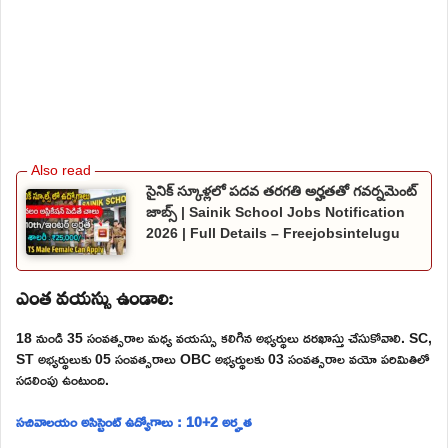
సైనిక్ స్కూళ్లలో పదవ తరగతి అర్హతతో గవర్నమెంట్
జాబ్స్ | Sainik School Jobs Notification
2026 | Full Details – Freejobsintelugu
ఎంత వయస్సు ఉండాలి:
18 నుండి 35 సంవత్సరాల మధ్య వయస్సు కలిగిన అభ్యర్థులు దరఖాస్తు చేసుకోవాలి. SC,
ST అభ్యర్థులుకు 05 సంవత్సరాలు OBC అభ్యర్థులకు 03 సంవత్సరాల వయో పరిమితిలో
సడలింపు ఉంటుంది.
సచివాలయం అసిస్టెంట్ ఉద్యోగాలు : 10+2 అర్హత