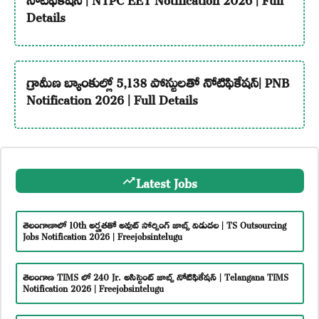
Details
గ్రామీణ బ్యాంకుల్లో 5,138 పోస్టులతో నోటిఫికేషన్| PNB
Notification 2026 | Full Details
Latest Jobs
తెలంగాణాలో 10th అర్హతతో అవుట్ సోర్సింగ్ జాబ్స్ విడుదల | TS Outsourcing
Jobs Notification 2026 | Freejobsintelugu
తెలంగాణ TIMS లో 240 Jr. అసిస్టెంట్ జాబ్స్ నోటిఫికేషన్ | Telangana TIMS
Notification 2026 | Freejobsintelugu