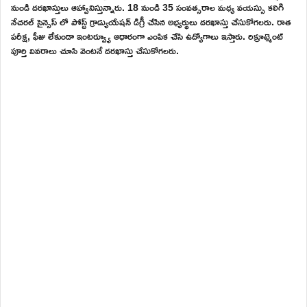
నుండి దరఖాస్తులు ఆహ్వానిస్తున్నారు. 18 నుండి 35 సంవత్సరాల మధ్య వయస్సు కలిగి
నేచరల్ సైన్సెస్ లో పోస్ట్ గ్రాడ్యుయేషన్ డిగ్రీ చేసిన అభ్యర్థులు దరఖాస్తు చేసుకోగలరు. రాత
పరీక్ష, ఫీజు లేకుండా ఇంటర్వ్యూ ఆధారంగా ఎంపిక చేసి ఉద్యోగాలు ఇస్తారు. రిక్రూట్మెంట్
పూర్తి వివరాలు చూసి వెంటనే దరఖాస్తు చేసుకోగలరు.