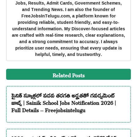
Jobs, Results, Admit Cards, Government Schemes,
and Trending News. I am also the founder of
FreeJobsInTelugu.com, a platform known for
providing reliable, student-friendly, and easy-to-
understand information. My Discover-focused articles
are crafted with real-time research, clear explanations,
and a strong commitment to accuracy. I always
prioritize user needs, ensuring that every update is
helpful, timely, and trustworthy.
Related Posts
సైనిక్ స్కూళ్లలో పదవ తరగతి అర్హతతో గవర్నమెంట్
జాబ్స్ | Sainik School Jobs Notification 2026 |
Full Details – Freejobsintelugu