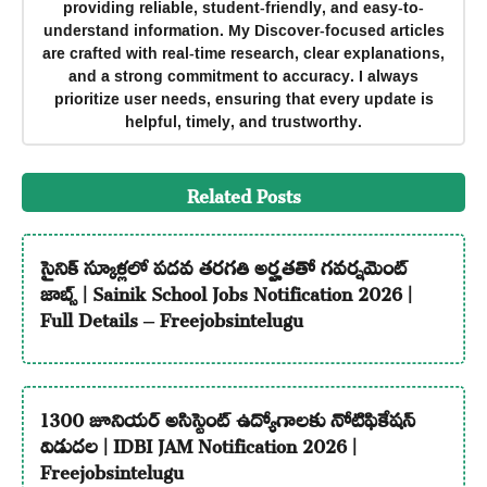
providing reliable, student-friendly, and easy-to-
understand information. My Discover-focused articles
are crafted with real-time research, clear explanations,
and a strong commitment to accuracy. I always
prioritize user needs, ensuring that every update is
helpful, timely, and trustworthy.
Related Posts
సైనిక్ స్కూళ్లలో పదవ తరగతి అర్హతతో గవర్నమెంట్
జాబ్స్ | Sainik School Jobs Notification 2026 |
Full Details – Freejobsintelugu
1300 జూనియర్ అసిస్టెంట్ ఉద్యోగాలకు నోటిఫికేషన్
విడుదల | IDBI JAM Notification 2026 |
Freejobsintelugu