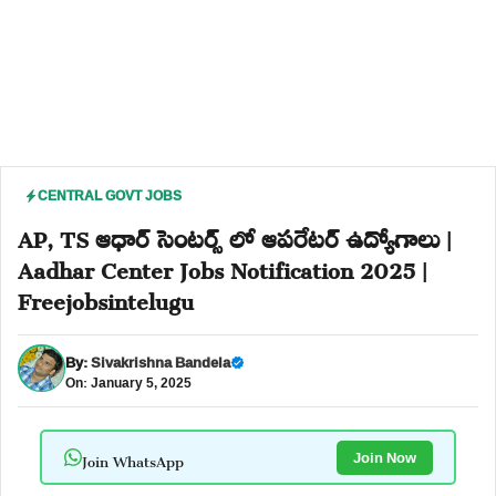
CENTRAL GOVT JOBS
AP, TS ఆధార్ సెంటర్స్ లో ఆపరేటర్ ఉద్యోగాలు |
Aadhar Center Jobs Notification 2025 |
Freejobsintelugu
By:
Sivakrishna Bandela
On: January 5, 2025
Join WhatsApp
Join Now