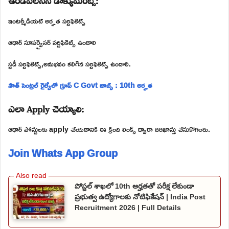
ఇంటర్మీడియట్ అర్హత సర్టిఫికెట్స్
ఆధార్ సూపర్వైసర్ సర్టిఫికెట్స్ ఉండాలి
స్టడీ సర్టిఫికెట్స్,అనుభవం కలిగిన సర్టిఫికెట్స్ ఉండాలి.
సౌత్ సెంట్రల్ రైల్వేలో గ్రూప్ C Govt జాబ్స్ : 10th అర్హత
ఎలా Apply చెయ్యాలి:
ఆధార్ పోస్టులకు apply చేయడానికి ఈ క్రింది లింక్స్ ద్వారా దరఖాస్తు చేసుకోగలరు.
Join Whats App Group
పోస్టల్ శాఖలో 10th అర్హతతో పరీక్ష లేకుండా
ప్రభుత్వ ఉద్యోగాలకు నోటిఫికేషన్ | India Post
Recruitment 2026 | Full Details