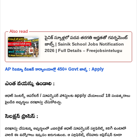
సైనిక్ స్కూళ్లలో పదవ తరగతి అర్హతతో గవర్నమెంట్
జాబ్స్ | Sainik School Jobs Notification
2026 | Full Details – Freejobsintelugu
AP రెవిన్యూ డివిజన్ కార్యాలయాల్లో 450+ Govt జాబ్స్ : Apply
ఎంత వయస్సు ఉండాలి :
ఆధార్ సెంటర్స్ ఆపరేటర్ / సూపర్వైసర్ పోస్టులకు apply చేయాలంటే 18 సంవత్సరాలు
పైబడిన అభ్యర్థులు దరఖాస్తు చేసుకోవచ్చు.
సెలక్షన్ ప్రాసెస్ :
దరఖాస్తు చేసుకున్న అభ్యర్థులలో ఎవరికైతే ఆధార్ సూపర్వైసర్ సర్టిఫికెట్స్ కలిగి ఉంటారో
వారికి ఈ ఉద్యోగాలు ఇవ్వడం జరుగుతుంది. ఆ సర్టిఫికెట్స్ లేనివారు అప్లికేషన్ కూడా