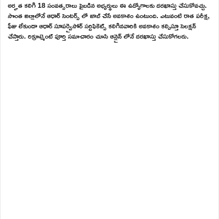
అర్హత కలిగి 18 సంవత్సరాలు పైబడిన అభ్యర్థులు ఈ ఉద్యోగాలకు దరఖాస్తు చేసుకోవచ్చు.
సొంత జిల్లాలోనే ఆధార్ సెంటర్స్ లో జాబ్ చేసే అవకాశం ఉంటుంది. ఎటువంటి రాత పరీక్ష,
ఫీజు లేకుండా ఆధార్ సూపర్వైసోర్ సర్టిఫికెట్స్ కలిగినవారికి అవకాశం కల్పిస్తూ సెలక్షన్
చేస్తారు. రిక్రూట్మెంట్ పూర్తి సమాచారం చూసి ఆన్లైన్ లోనే దరఖాస్తు చేసుకోగలరు.