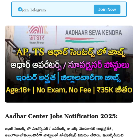
Join Telegram
Join Now
Aadhar Center Jobs Notification 2025:
ఆధార్ సెంటర్స్ లో సూపర్వైసర్ / ఆపరేటర్స్ గా వర్క్ చేయడానికి ఆంధ్రప్రదేశ్,
తెలంగాణాలోజిల్లాలవారీగా పోస్టులతో నోటిఫికేషన్ విడుదల చేశారు. ఇంటర్మీడియట్