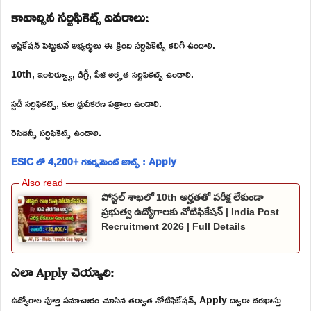
కావాల్సిన సర్టిఫికెట్స్ వివరాలు:
అప్లికేషన్ పెట్టుకునే అభ్యర్థులు ఈ క్రింది సర్టిఫికెట్స్ కలిగి ఉండాలి.
10th, ఇంటర్వ్యూ, డిగ్రీ, పీజీ అర్హత సర్టిఫికెట్స్ ఉండాలి.
స్టడీ సర్టిఫికెట్స్, కుల ధ్రువీకరణ పత్రాలు ఉండాలి.
రెసిడెన్సీ సర్టిఫికెట్స్ ఉండాలి.
ESIC లో 4,200+ గవర్నమెంట్ జాబ్స్ : Apply
పోస్టల్ శాఖలో 10th అర్హతతో పరీక్ష లేకుండా
ప్రభుత్వ ఉద్యోగాలకు నోటిఫికేషన్ | India Post
Recruitment 2026 | Full Details
ఎలా Apply చెయ్యాలి:
ఉద్యోగాల పూర్తి సమాచారం చూసిన తర్వాత నోటిఫికేషన్, Apply ద్వారా దరఖాస్తు