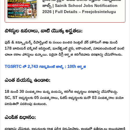
జాబ్స్ | Sainik School Jobs Notification
2026 | Full Details – Freejobsintelugu
పోస్టుల వివరాలు, వాటి యొక్క అర్హతలు:
ఫుడ్ & కన్స్యూమర్స్ డిపార్ట్మెంట్ కు సంబం దించిన సెంట్రల్ వేర్ హౌసింగ్ శాఖ నుండి
178 జూనియర్ టెక్నికల్ అసిస్టెంట్, మానేజ్మెంట్ ట్రైనీ, అకౌంటెంట్, సూపరింటెండెంట్ వంటి
చాలా రకాల పోస్టులు ఉన్నాయి. ఏదైనా డిగ్రీ అర్హత కలిగినవారు దరఖాస్తు చేసుకోగలరు.
TGSRTC లో 2,743 గవర్నమెంట్ జాబ్స్ : 10th అర్హత
ఎంత వయస్సు ఉండాలి:
18 నుండి 30 సంవత్సరాల మధ్య వయస్సు కలిగిన అభ్యర్థులు దరఖాస్తు చేసుకోవచ్చు.
SC, ST అభ్యర్థులకు 05 సంవత్సరాలు, ఓబీసీ అభ్యర్థులకు మరో 03 సంవత్సరాల వయో
పరిమితిలో సడలింపు ఉంటుంది.
ఎంపిక విధానం:
దరఖాస్తు చేసుకున్న అభ్యర్థులకు రాత పరీక్ష నిర్వహిస్తారు. అందులో ఉత్త్తీర్నూలు అయినవారికి