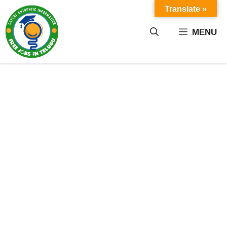
Skip
Translate »
to
content
MENU