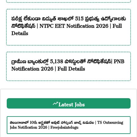
పరీక్ష లేకుండా విద్యుత్ శాఖలో 515 ప్రభుత్వ ఉద్యోగాలకు
నోటిఫికేషన్ | NTPC EET Notification 2026 | Full
Details
గ్రామీణ బ్యాంకుల్లో 5,138 పోస్టులతో నోటిఫికేషన్| PNB
Notification 2026 | Full Details
Latest Jobs
తెలంగాణాలో 10th అర్హతతో అవుట్ సోర్సింగ్ జాబ్స్ విడుదల | TS Outsourcing
Jobs Notification 2026 | Freejobsintelugu