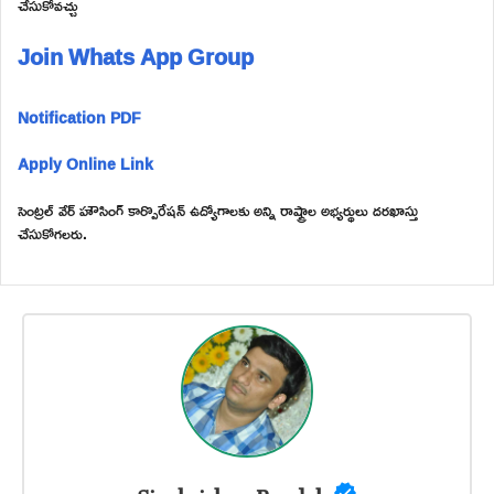
చేసుకోవచ్చు
Join Whats App Group
Notification PDF
Apply Online Link
సెంట్రల్ వేర్ హౌసింగ్ కార్పొరేషన్ ఉద్యోగాలకు అన్ని రాష్ట్రాల అభ్యర్థులు దరఖాస్తు
చేసుకోగలరు.
Sivakrishna Bandela