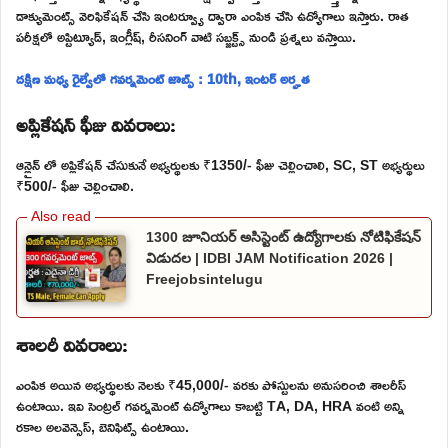
డాక్యుమెంట్స్ వెరిఫికేషన్ చేసి ఇంటర్వ్యూ ద్వారా ఎంపిక చేసి ఉద్యోగాలు ఇస్తారు. రాత
పరీక్షలో అప్టిట్యూడ్, ఇంగ్లీష్, రీసనింగ్ వాటి సబ్జక్ట్స్ నుండి ప్రశ్నలు వస్తాయి.
దక్షిణ మధ్య రైల్వేలో గవర్నమెంట్ జాబ్స్ : 10th, ఇంటర్ అర్హత
అప్లికేషన్ ఫీజు వివరాలు:
ఆన్లైన్ లో అప్లికేషన్ చేసుకునే అభ్యర్థులకు ₹1350/- ఫీజు చెల్లించాలి, SC, ST అభ్యర్థులు
₹500/- ఫీజు చెల్లించాలి.
1300 జూనియర్ అసిస్టెంట్ ఉద్యోగాలకు నోటిఫికేషన్
విడుదల | IDBI JAM Notification 2026 |
Freejobsintelugu
శాలరీ వివరాలు:
ఎంపిక అయిన అభ్యర్థులకు నెలకు ₹45,000/- వరకు పోస్టులను అనుసరించి శాలరీస్
ఉంటాయి. ఇవి సెంట్రల్ గవర్నమెంట్ ఉద్యోగాలు కాబట్టి TA, DA, HRA వంటి అన్ని
రకాల అలవెన్సెస్, బెనిఫిట్స్ ఉంటాయి.