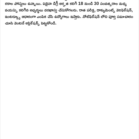
రకాల పోస్టులు ఉన్నాయి. ఏదైనా డిగ్రీ అర్హత కలిగి 18 నుండి 30 సంవత్సరాల మధ్య
వయస్సు కలిగిన అభ్యర్థులు దరఖాస్తు చేసుకోగలరు. రాత పరీక్ష, డాక్యుమెంట్స్ వెరిఫికేషన్,
ఇంటర్వ్యూ ఆధారంగా ఎంపిక చేసి ఉద్యోగాలు ఇస్తారు. నోటిఫికేషన్ లోని పూర్తి సమాచారం
చూసి వెంటనే అప్లికేషన్స్ పెట్టుకోండి.