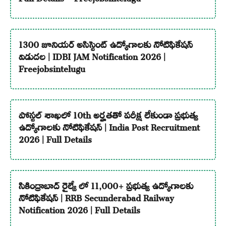
1300 జూనియర్ అసిస్టెంట్ ఉద్యోగాలకు నోటిఫికేషన్
విడుదల | IDBI JAM Notification 2026 |
Freejobsintelugu
పోస్టల్ శాఖలో 10th అర్హతతో పరీక్ష లేకుండా ప్రభుత్వ
ఉద్యోగాలకు నోటిఫికేషన్ | India Post Recruitment
2026 | Full Details
సికింద్రాబాద్ రైల్వే లో 11,000+ ప్రభుత్వ ఉద్యోగాలకు
నోటిఫికేషన్ | RRB Secunderabad Railway
Notification 2026 | Full Details