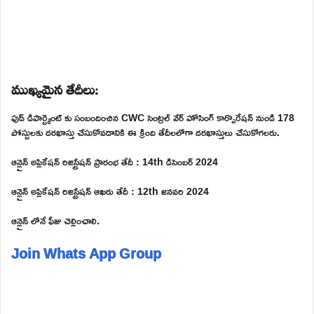
ముఖ్యమైన తేదీలు:
ఫుడ్ డిపార్ట్మెంట్ కు సంబందించిన CWC సెంట్రల్ వేర్ హోసింగ్ కార్పొరేషన్ నుండి 178
పోస్టులకు దరఖాస్తు చేసుకోవడానికి ఈ క్రింది తేదీలలోగా దరఖాస్తులు చేసుకోగలరు.
ఆన్లైన్ అప్లికేషన్ రిజిస్ట్రేషన్ ప్రారంభ తేదీ : 14th డిసెంబర్ 2024
ఆన్లైన్ అప్లికేషన్ రిజిస్ట్రేషన్ ఆఖరు తేదీ : 12th జనవరి 2024
ఆన్లైన్ లోనే ఫీజు చెల్లించాలి.
Join Whats App Group