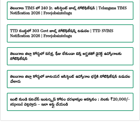
తెలంగాణ TIMS లో 240 Jr. అసిస్టెంట్ జాబ్స్ నోటిఫికేషన్ | Telangana TIMS
Notification 2026 | Freejobsintelugu
TTD సంస్థలో 303 Govt జాబ్స్ నోటిఫికేషన్స్ విడుదల | TTD SVIMS
Notification 2026 | Freejobsintelugu
తెలంగాణ జిల్లా కోర్టులో పరీక్ష, ఫీజు లేకుండా టెన్త్ అర్హతతో డైరెక్ట్ ఉద్యోగాలకు
నోటిఫికేషన్
తెలంగాణ జిల్లా కోర్టులో జూనియర్ అసిస్టెంట్ ఉద్యోగాల భర్తీకి నోటిఫికేషన్ విడుదల
చేశారు
ఇంటి నుండి పనిచేసే ఇంటర్న్షిప్ కోసం దరఖాస్తుల ఆహ్వానం : నెలకు ₹20,000/-
stipend చెల్లిస్తారు – ఇలా అప్లై చేయండి