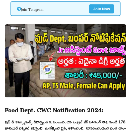
Join Telegram
Join Now
Food Dept. CWC Notification 2024:
ఫుడ్ & కన్స్యూమర్స్ డిపార్ట్మెంట్ కు సంబందించిన సెంట్రల్ వేర్ హౌసింగ్ శాఖ నుండి 178
జూనియర్ టెక్నికల్ అసిస్టెంట్, మానేజ్మెంట్ ట్రైనీ, అకౌంటెంట్, సూపరింటెండెంట్ వంటి చాలా