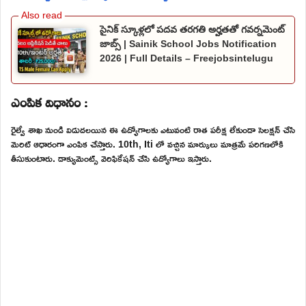
సైనిక్ స్కూళ్లలో పదవ తరగతి అర్హతతో గవర్నమెంట్
జాబ్స్ | Sainik School Jobs Notification
2026 | Full Details – Freejobsintelugu
ఎంపిక విధానం :
రైల్వే శాఖ నుండి విడుదలయిన ఈ ఉద్యోగాలకు ఎటువంటి రాత పరీక్ష లేకుండా సెలక్షన్ చేసి
మెరిట్ ఆధారంగా ఎంపిక చేస్తారు. 10th, Iti లో వచ్చిన మార్కులు మాత్రమే పరిగణలోకి
తీసుకుంటారు. డాక్యుమెంట్స్ వెరిఫికేషన్ చేసి ఉద్యోగాలు ఇస్తారు.