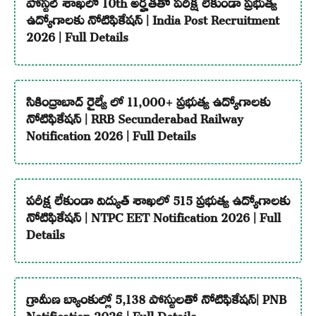
పోస్టల్ శాఖలో 10th అర్హతతో పరీక్ష లేకుండా ప్రభుత్వ
ఉద్యోగాలకు నోటిఫికేషన్ | India Post Recruitment
2026 | Full Details
సికింద్రాబాద్ రైల్వే లో 11,000+ ప్రభుత్వ ఉద్యోగాలకు
నోటిఫికేషన్ | RRB Secunderabad Railway
Notification 2026 | Full Details
పరీక్ష లేకుండా విద్యుత్ శాఖలో 515 ప్రభుత్వ ఉద్యోగాలకు
నోటిఫికేషన్ | NTPC EET Notification 2026 | Full
Details
గ్రామీణ బ్యాంకుల్లో 5,138 పోస్టులతో నోటిఫికేషన్| PNB
Notification 2026 | Full Details