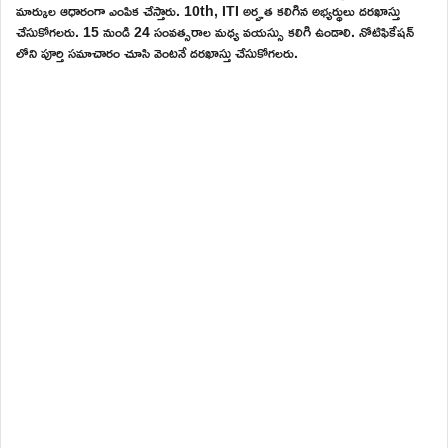
మార్కుల ఆధారంగా ఎంపిక చేస్తారు. 10th, ITI అర్హత కలిగిన అభ్యర్థులు దరఖాస్తు
చేసుకోగలరు. 15 నుండి 24 సంవత్సరాల మధ్య వయస్సు కలిగి ఉండాలి. నోటిఫికేషన్
లోని పూర్తి సమాచారం చూసి వెంటనే దరఖాస్తు చేసుకోగలరు.