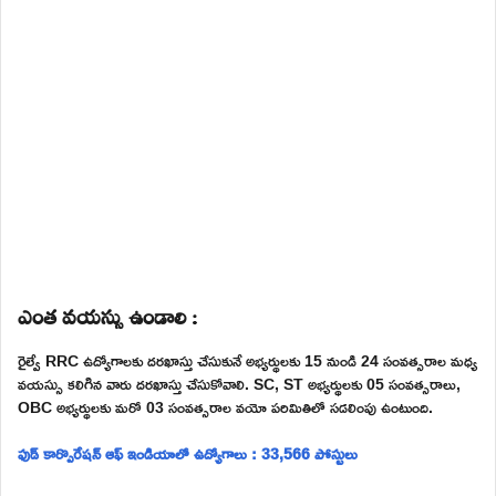
ఎంత వయస్సు ఉండాలి :
రైల్వే RRC ఉద్యోగాలకు దరఖాస్తు చేసుకునే అభ్యర్థులకు 15 నుండి 24 సంవత్సరాల మధ్య
వయస్సు కలిగిన వారు దరఖాస్తు చేసుకోవాలి. SC, ST అభ్యర్థులకు 05 సంవత్సరాలు,
OBC అభ్యర్థులకు మరో 03 సంవత్సరాల వయో పరిమితిలో సడలింపు ఉంటుంది.
ఫుడ్ కార్పొరేషన్ ఆఫ్ ఇండియాలో ఉద్యోగాలు : 33,566 పోస్టులు