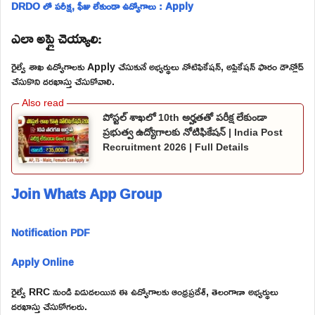
DRDO లో పరీక్ష, ఫీజు లేకుండా ఉద్యోగాలు : Apply
ఎలా అప్లై చెయ్యాలి:
రైల్వే శాఖ ఉద్యోగాలకు Apply చేసుకునే అభ్యర్థులు నోటిఫికేషన్, అప్లికేషన్ ఫారం డౌన్లోడ్
చేసుకొని దరఖాస్తు చేసుకోవాలి.
పోస్టల్ శాఖలో 10th అర్హతతో పరీక్ష లేకుండా
ప్రభుత్వ ఉద్యోగాలకు నోటిఫికేషన్ | India Post
Recruitment 2026 | Full Details
Join Whats App Group
Notification PDF
Apply Online
రైల్వే RRC నుండి విడుదలయిన ఈ ఉద్యోగాలకు ఆంధ్రప్రదేశ్, తెలంగాణా అభ్యర్థులు
దరఖాస్తు చేసుకోగలరు.