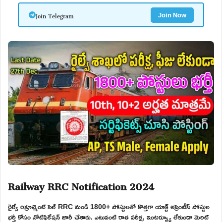
Join Telegram
Join Now
Railway RRC Notification 2024
రైల్వే రిక్రూట్మెంట్ సెల్ RRC నుండి 1800+ పోస్టులతో కొత్తగా యాక్ట్ అప్రెంటీస్ పోస్టుల
భర్తీ కోసం నోటిఫికేషన్ జారీ చేశారు. ఎటువంటి రాత పరీక్ష, ఇంటర్వ్యూ లేకుండా మెరిట్