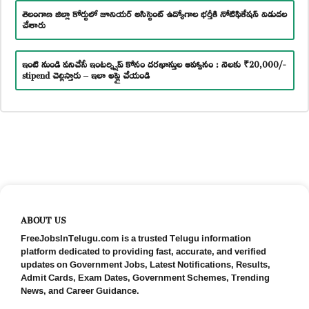
తెలంగాణ జిల్లా కోర్టులో జూనియర్ అసిస్టెంట్ ఉద్యోగాల భర్తీకి నోటిఫికేషన్ విడుదల
చేశారు
ఇంటి నుండి పనిచేసే ఇంటర్న్షిప్ కోసం దరఖాస్తుల ఆహ్వానం : నెలకు ₹20,000/-
stipend చెల్లిస్తారు – ఇలా అప్లై చేయండి
ABOUT US
FreeJobsInTelugu.com is a trusted Telugu information
platform dedicated to providing fast, accurate, and verified
updates on Government Jobs, Latest Notifications, Results,
Admit Cards, Exam Dates, Government Schemes, Trending
News, and Career Guidance.