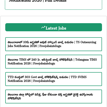
Latest Jobs
తెలంగాణాలో 10th అర్హతతో అవుట్ సోర్సింగ్ జాబ్స్ విడుదల | TS Outsourcing
Jobs Notification 2026 | Freejobsintelugu
తెలంగాణ TIMS లో 240 Jr. అసిస్టెంట్ జాబ్స్ నోటిఫికేషన్ | Telangana TIMS
Notification 2026 | Freejobsintelugu
TTD సంస్థలో 303 Govt జాబ్స్ నోటిఫికేషన్స్ విడుదల | TTD SVIMS
Notification 2026 | Freejobsintelugu
తెలంగాణ జిల్లా కోర్టులో పరీక్ష, ఫీజు లేకుండా టెన్త్ అర్హతతో డైరెక్ట్ ఉద్యోగాలకు
నోటిఫికేషన్