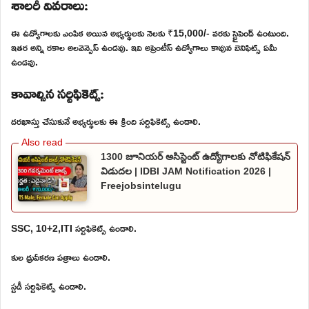
శాలరీ వివరాలు:
ఈ ఉద్యోగాలకు ఎంపిక అయిన అభ్యర్థులకు నెలకు ₹15,000/- వరకు స్టైపెండ్ ఉంటుంది.
ఇతర అన్ని రకాల అలవెన్సెస్ ఉండవు. ఇవి అప్రెంటీస్ ఉద్యోగాలు కావున బెనిఫిట్స్ ఏమీ
ఉండవు.
కావాల్సిన సర్టిఫికెట్స్:
దరఖాస్తు చేసుకునే అభ్యర్థులకు ఈ క్రింది సర్టిఫికెట్స్ ఉండాలి.
1300 జూనియర్ అసిస్టెంట్ ఉద్యోగాలకు నోటిఫికేషన్
విడుదల | IDBI JAM Notification 2026 |
Freejobsintelugu
SSC, 10+2,ITI సర్టిఫికెట్స్ ఉండాలి.
కుల ధ్రువీకరణ పత్రాలు ఉండాలి.
స్టడీ సర్టిఫికెట్స్ ఉండాలి.