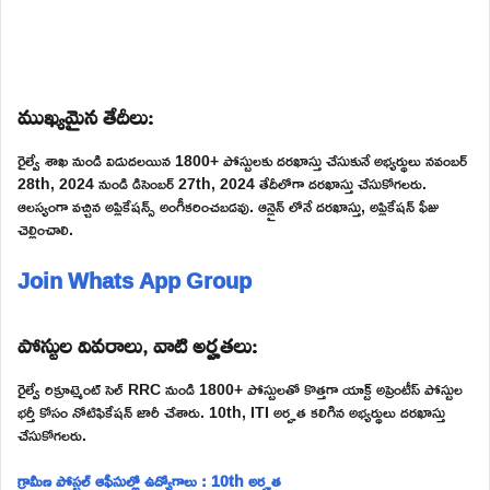
ముఖ్యమైన తేదీలు:
రైల్వే శాఖ నుండి విడుదలయిన 1800+ పోస్టులకు దరఖాస్తు చేసుకునే అభ్యర్థులు నవంబర్
28th, 2024 నుండి డిసెంబర్ 27th, 2024 తేదీలోగా దరఖాస్తు చేసుకోగలరు.
ఆలస్యంగా వచ్చిన అప్లికేషన్స్ అంగీకరించబడవు. ఆన్లైన్ లోనే దరఖాస్తు, అప్లికేషన్ ఫీజు
చెల్లించాలి.
Join Whats App Group
పోస్టుల వివరాలు, వాటి అర్హతలు:
రైల్వే రిక్రూట్మెంట్ సెల్ RRC నుండి 1800+ పోస్టులతో కొత్తగా యాక్ట్ అప్రెంటీస్ పోస్టుల
భర్తీ కోసం నోటిఫికేషన్ జారీ చేశారు. 10th, ITI అర్హత కలిగిన అభ్యర్థులు దరఖాస్తు
చేసుకోగలరు.
గ్రామీణ పోస్టల్ ఆఫీసుల్లో ఉద్యోగాలు : 10th అర్హత