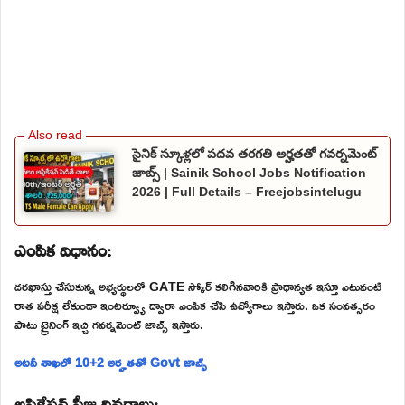
సైనిక్ స్కూళ్లలో పదవ తరగతి అర్హతతో గవర్నమెంట్
జాబ్స్ | Sainik School Jobs Notification
2026 | Full Details – Freejobsintelugu
ఎంపిక విధానం:
దరఖాస్తు చేసుకున్న అభ్యర్థులలో GATE స్కోర్ కలిగినవారికి ప్రాధాన్యత ఇస్తూ ఎటువంటి
రాత పరీక్ష లేకుండా ఇంటర్వ్యూ ద్వారా ఎంపిక చేసి ఉద్యోగాలు ఇస్తారు. ఒక సంవత్సరం
పాటు ట్రైనింగ్ ఇచ్చి గవర్నమెంట్ జాబ్స్ ఇస్తారు.
అటవీ శాఖలో 10+2 అర్హతతో Govt జాబ్స్
అప్లికేషన్ ఫీజు వివరాలు: