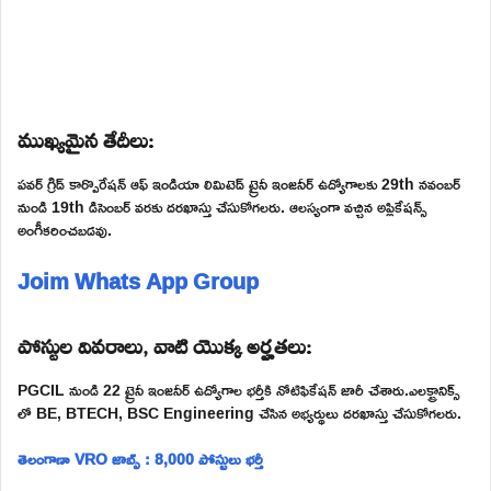
ముఖ్యమైన తేదీలు:
పవర్ గ్రిడ్ కార్పొరేషన్ ఆఫ్ ఇండియా లిమిటెడ్ ట్రైనీ ఇంజనీర్ ఉద్యోగాలకు 29th నవంబర్
నుండి 19th డిసెంబర్ వరకు దరఖాస్తు చేసుకోగలరు. ఆలస్యంగా వచ్చిన అప్లికేషన్స్
అంగీకరించబడవు.
Joim Whats App Group
పోస్టుల వివరాలు, వాటి యొక్క అర్హతలు:
PGCIL నుండి 22 ట్రైనీ ఇంజనీర్ ఉద్యోగాల భర్తీకి నోటిఫికేషన్ జారీ చేశారు.ఎలక్ట్రానిక్స్
లో BE, BTECH, BSC Engineering చేసిన అభ్యర్థులు దరఖాస్తు చేసుకోగలరు.
తెలంగాణా VRO జాబ్స్ : 8,000 పోస్టులు భర్తీ