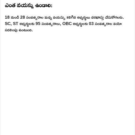
ఎంత వయస్సు ఉండాలి:
18 నుండి 28 సంవత్సరాల మధ్య వయస్సు కలిగిన అభ్యర్థులు దరఖాస్తు చేసుకోగలరు.
SC, ST అభ్యర్థులకు 95 సంవత్సరాలు, OBC అభ్యర్థులకు 03 సంవత్సరాల వయో
సడలింపు ఉంటుంది.