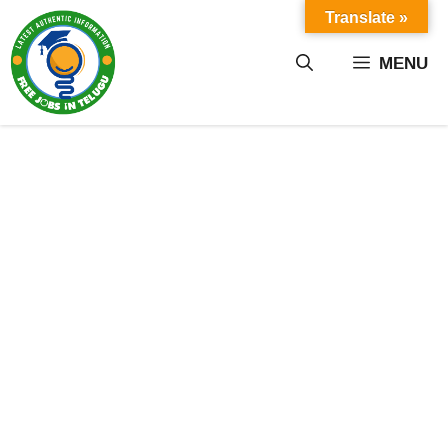
Skip
Translate »
to
content
MENU