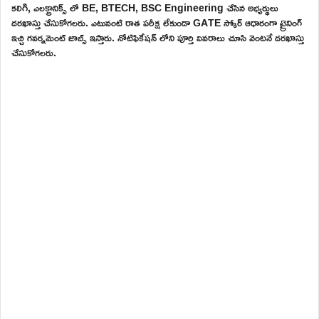
కలిగి, ఎలక్ట్రానిక్స్ లో BE, BTECH, BSC Engineering చేసిన అభ్యర్థులు
దరఖాస్తు చేసుకోగలరు. ఎటువంటి రాత పరీక్ష లేకుండా GATE స్కోర్ ఆధారంగా ట్రైనింగ్
ఇచ్చి గవర్నమెంట్ జాబ్స్ ఇస్తారు. నోటిఫికేషన్ లోని పూర్తి వివరాలు చూసి వెంటనే దరఖాస్తు
చేసుకోగలరు.