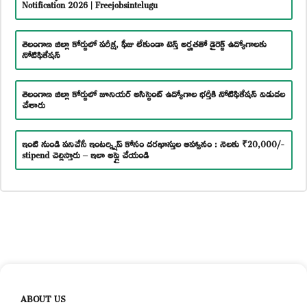
Notification 2026 | Freejobsintelugu
తెలంగాణ జిల్లా కోర్టులో పరీక్ష, ఫీజు లేకుండా టెన్త్ అర్హతతో డైరెక్ట్ ఉద్యోగాలకు
నోటిఫికేషన్
తెలంగాణ జిల్లా కోర్టులో జూనియర్ అసిస్టెంట్ ఉద్యోగాల భర్తీకి నోటిఫికేషన్ విడుదల
చేశారు
ఇంటి నుండి పనిచేసే ఇంటర్న్షిప్ కోసం దరఖాస్తుల ఆహ్వానం : నెలకు ₹20,000/-
stipend చెల్లిస్తారు – ఇలా అప్లై చేయండి
ABOUT US