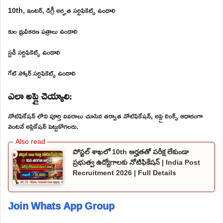
10th, ఇంటర్, డిగ్రీ అర్హత సర్టిఫికెట్స్ ఉండాలి
కుల ధ్రువీకరణ పత్రాలు ఉండాలి
స్టడీ సర్టిఫికెట్స్ ఉండాలి
గేట్ స్కోర్ సర్టిఫికెట్స్ ఉండాలి
ఎలా అప్లై చెయ్యాలి:
నోటిఫికేషన్ లోని పూర్తి వివరాలు చూసిన తర్వాత నోటిఫికేషన్, అప్లై లింక్స్ ఆధారంగా
వెంటనే అప్లికేషన్ పెట్టుకోగలరు.
పోస్టల్ శాఖలో 10th అర్హతతో పరీక్ష లేకుండా
ప్రభుత్వ ఉద్యోగాలకు నోటిఫికేషన్ | India Post
Recruitment 2026 | Full Details
Join Whats App Group