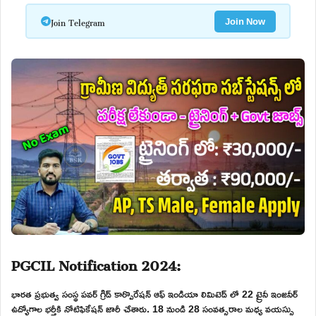
Join Telegram
Join Now
PGCIL Notification 2024:
భారత ప్రభుత్వ సంస్థ పవర్ గ్రిడ్ కార్పొరేషన్ ఆఫ్ ఇండియా లిమిటెడ్ లో 22 ట్రైనీ ఇంజనీర్
ఉద్యోగాల భర్తీకి నోటిఫికేషన్ జారీ చేశారు. 18 నుండి 28 సంవత్సరాల మధ్య వయస్సు