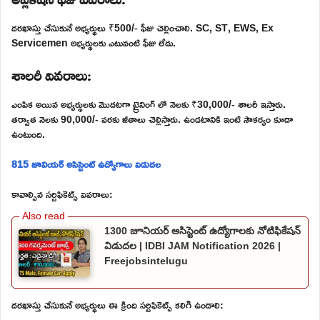
దరఖాస్తు చేసుకునే అభ్యర్థులు ₹500/- ఫీజు చెల్లించాలి. SC, ST, EWS, Ex
Servicemen అభ్యర్థులకు ఎటువంటి ఫీజు లేదు.
శాలరీ వివరాలు:
ఎంపిక అయిన అభ్యర్థులకు మొదటగా ట్రైనింగ్ లో నెలకు ₹30,000/- శాలరీ ఇస్తారు.
తర్వాత నెలకు 90,000/- వరకు జీతాలు చెల్లిస్తారు. ఉండటానికి ఇంటి సౌకర్యం కూడా
ఉంటుంది.
815 జూనియర్ అసిస్టెంట్ ఉద్యోగాలు విడుదల
కావాల్సిన సర్టిఫికెట్స్ వివరాలు:
1300 జూనియర్ అసిస్టెంట్ ఉద్యోగాలకు నోటిఫికేషన్
విడుదల | IDBI JAM Notification 2026 |
Freejobsintelugu
దరఖాస్తు చేసుకునే అభ్యర్థులు ఈ క్రింది సర్టిఫికెట్స్ కలిగి ఉండాలి: