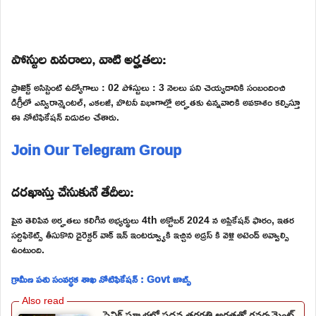
పోస్టుల వివరాలు, వాటి అర్హతలు:
ప్రాజెక్ట్ అసిస్టెంట్ ఉద్యోగాలు : 02 పోస్టులు : 3 నెలలు పని చెయ్యడానికి సంబందించి
డిగ్రీలో ఎన్విరాన్మెంటల్, ఎకలజీ, బొటనీ విభాగాల్లో అర్హతకు ఉన్నవారికి అవకాశం కల్పిస్తూ
ఈ నోటిఫికేషన్ విడుదల చేశారు.
Join Our Telegram Group
దరఖాస్తు చేసుకునే తేదీలు:
పైన తెలిపిన అర్హతలు కలిగిన అభ్యర్థులు 4th అక్టోబర్ 2024 న అప్లికేషన్ ఫారం, ఇతర
సర్టిఫికెట్స్ తీసుకొని డైరెక్టర్ వాక్ ఇన్ ఇంటర్వ్యూకి ఇచ్చిన అడ్రస్ కి వెళ్లి అటెండ్ అవ్వాల్సి
ఉంటుంది.
గ్రామీణ పశు సంవర్ధక శాఖ నోటిఫికేషన్ : Govt జాబ్స్
సైనిక్ స్కూళ్లలో పదవ తరగతి అర్హతతో గవర్నమెంట్