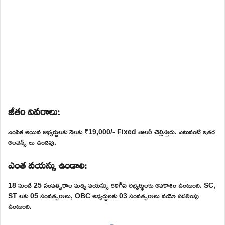
జీతం వివరాలు:
ఎంపిక అయిన అభ్యర్థులకు నెలకు ₹19,000/- Fixed శాలరీ చెల్లిస్తారు. ఎటువంటి ఇతర
అలవెన్స్ లు ఉండవు.
ఎంత వయస్సు ఉండాలి:
18 నుండి 25 సంవత్సరాల మధ్య వయస్సు కలిగిన అభ్యర్థులకు అవకాశం ఉంటుంది. SC,
ST లకు 05 సంవత్సరాలు, OBC అభ్యర్థులకు 03 సంవత్సరాలు వయో సడలింపు
ఉంటుంది.