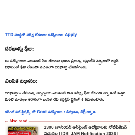
TTD సంస్థలో పరీక్ష లేకుండా ఉద్యోగాలు: Apply
దరఖాస్తు ఫీజు:
ఈ ఉద్యోగాలకు ఎటువంటి ఫీజు లేకుండా భారత ప్రభుత్వ అప్రెంటీస్ వెబ్సైటులో ఆన్లైన్
విధానంలో ఫీజు లేకుండా ఉచితంగా దరఖాస్తు చేసుకోగలరు.
ఎంపిక విధానం:
దరఖాస్తులు చేసుకున్న అభ్యర్థులకు ఎటువంటి రాత పరీక్ష, ఫీజు లేకుండా అర్హతలో వచ్చిన
మెరిట్ మార్కుల ఆధారంగా ఎంపిక చేసి అప్రన్టీస్ ట్రైనింగ్ కి తీసుకుంటారు.
కరెంట్ సబ్ స్టేషన్స్ లో Govt ఉద్యోగాలు : డిప్లొమా, డిగ్రీ అర్హత
1300 జూనియర్ అసిస్టెంట్ ఉద్యోగాలకు నోటిఫికేషన్
విడుదల | IDBI JAM Notification 2026 |