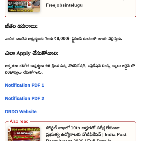
Freejobsintelugu
జీతం వివరాలు:
ఎంపిక కాబడిన అభ్యర్థులకు నెలకు ₹8,000/- స్టైపెండ్ రూపంలో శాలరీ చెల్లిస్తారు.
ఎలా Apply చేసుకోవాలి:
అర్హతలు కలిగిన అభ్యర్థులు ee క్రింద ఉన్న నోటిఫికేషన్, అప్లికేషన్ లింక్స్ ద్వారా ఆన్లైన్ లో
దరఖాస్తులు చేసుకోగలరు.
Notification PDF 1
Notification PDF 2
DRDO Website
పోస్టల్ శాఖలో 10th అర్హతతో పరీక్ష లేకుండా
ప్రభుత్వ ఉద్యోగాలకు నోటిఫికేషన్ | India Post