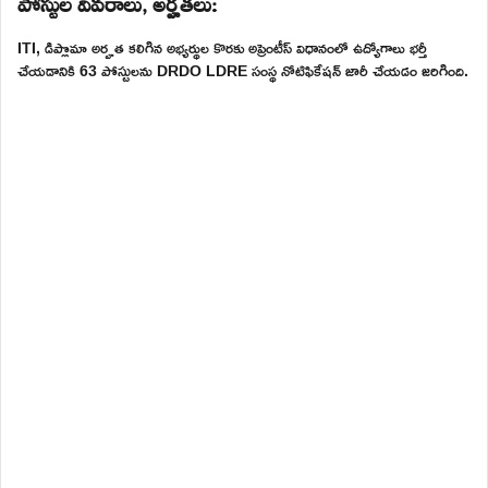
పోస్టుల వివరాలు, అర్హతలు:
ITI, డిప్లొమా అర్హత కలిగిన అభ్యర్థుల కొరకు అప్రెంటీస్ విధానంలో ఉద్యోగాలు భర్తీ
చేయడానికి 63 పోస్టులను DRDO LDRE సంస్థ నోటిఫికేషన్ జారీ చేయడం జరిగింది.