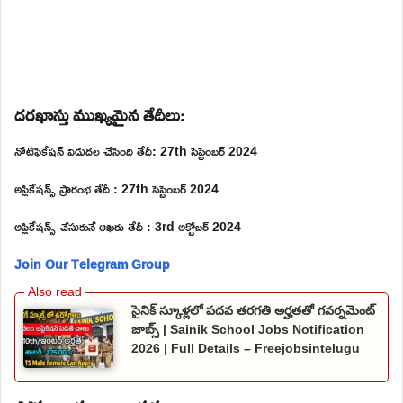
దరఖాస్తు ముఖ్యమైన తేదీలు:
నోటిఫికేషన్ విడుదల చేసింది తేదీ: 27th సెప్టెంబర్ 2024
అప్లికేషన్స్ ప్రారంభ తేదీ : 27th సెప్టెంబర్ 2024
అప్లికేషన్స్ చేసుకునే ఆఖరు తేదీ : 3rd అక్టోబర్ 2024
Join Our Telegram Group
సైనిక్ స్కూళ్లలో పదవ తరగతి అర్హతతో గవర్నమెంట్
జాబ్స్ | Sainik School Jobs Notification
2026 | Full Details – Freejobsintelugu