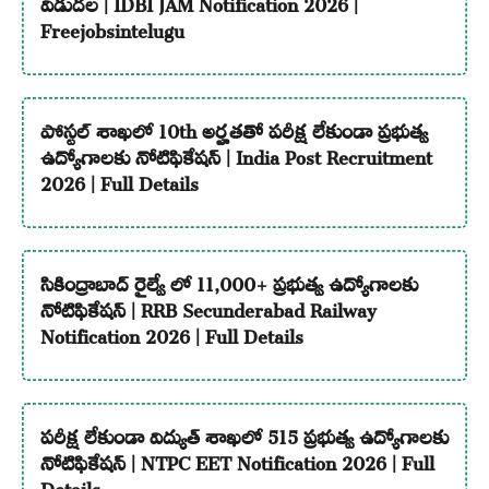
విడుదల | IDBI JAM Notification 2026 |
Freejobsintelugu
పోస్టల్ శాఖలో 10th అర్హతతో పరీక్ష లేకుండా ప్రభుత్వ
ఉద్యోగాలకు నోటిఫికేషన్ | India Post Recruitment
2026 | Full Details
సికింద్రాబాద్ రైల్వే లో 11,000+ ప్రభుత్వ ఉద్యోగాలకు
నోటిఫికేషన్ | RRB Secunderabad Railway
Notification 2026 | Full Details
పరీక్ష లేకుండా విద్యుత్ శాఖలో 515 ప్రభుత్వ ఉద్యోగాలకు
నోటిఫికేషన్ | NTPC EET Notification 2026 | Full
Details