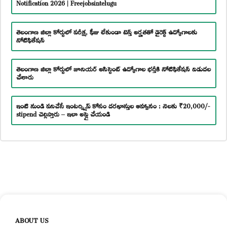
Notification 2026 | Freejobsintelugu
తెలంగాణ జిల్లా కోర్టులో పరీక్ష, ఫీజు లేకుండా టెన్త్ అర్హతతో డైరెక్ట్ ఉద్యోగాలకు
నోటిఫికేషన్
తెలంగాణ జిల్లా కోర్టులో జూనియర్ అసిస్టెంట్ ఉద్యోగాల భర్తీకి నోటిఫికేషన్ విడుదల
చేశారు
ఇంటి నుండి పనిచేసే ఇంటర్న్షిప్ కోసం దరఖాస్తుల ఆహ్వానం : నెలకు ₹20,000/-
stipend చెల్లిస్తారు – ఇలా అప్లై చేయండి
ABOUT US