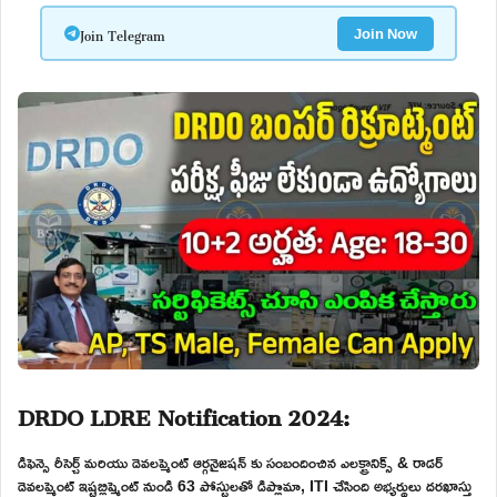
Join Telegram
Join Now
DRDO LDRE Notification 2024:
డిఫెన్సె రీసెర్చ్ మరియు డెవలప్మెంట్ ఆర్గనైజషన్ కు సంబందించిన ఎలక్ట్రానిక్స్ & రాడర్
డెవలప్మెంట్ ఇష్టబ్లిష్మెంట్ నుండి 63 పోస్టులతో డిప్లొమా, ITI చేసింది అభ్యర్థులు దరఖాస్తు