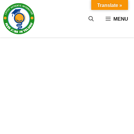
Skip
Translate »
to
content
MENU