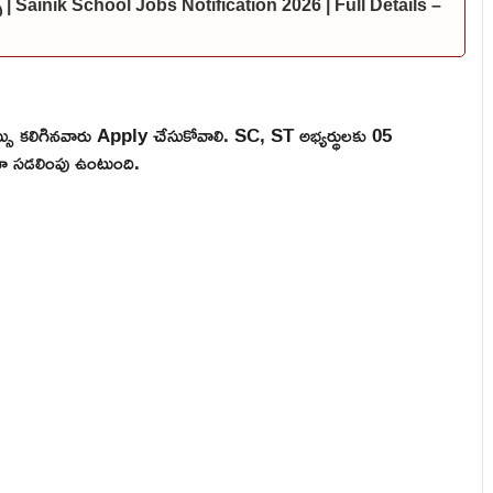
్స్ | Sainik School Jobs Notification 2026 | Full Details –
ు కలిగినవారు Apply చేసుకోవాలి. SC, ST అభ్యర్థులకు 05
ో సడలింపు ఉంటుంది.