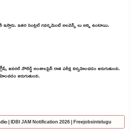
ఇస్తారు. ఇతర సెంట్రల్ గవర్నమెంట్ అలవెన్స్ లు అన్ని ఉంటాయి.
ంగ్లీష్, జనరల్ నౌలెడ్జి అంశాలపైన్ రాత పరీక్ష నిర్వహించడం జరుగుతుంది.
ిర్వహించడం జరుగుతుంది.
విడుదల | IDBI JAM Notification 2026 | Freejobsintelugu