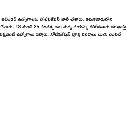
అటెండర్ ఉద్యోగాలకు నోటిఫికేషన్ జారీ చేశారు. తమిళనాడులోని
దల చేశారు. 18 నుండి 25 సంవత్సరాల మధ్య వయస్సు కలిగినవారు దరఖాస్తు
పర్మినెంట్ ఉద్యోగాలు ఇస్తారు. నోటిఫికేషన్ పూర్తి వివరాలు చూసి వెంటనే