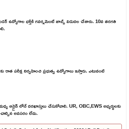
డర్ ఉద్యోగాల భర్తీకి గవర్నమెంట్ జాబ్స్ విడుదల చేశారు. 10వ తరగతి
లి.
ులకు రాత పరీక్ష నిర్వహించి ప్రభుత్వ ఉద్యోగాలు ఇస్తారు. ఎటువంటి
బర్ మధ్య ఆన్లైన్ లోనే దరఖాస్తులు చేసుకోవాలి. UR, OBC,EWS అభ్యర్థులకు
లించాల్సిన అవసరం లేదు.