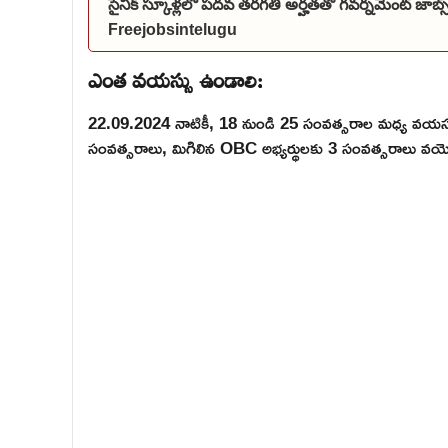
సైనిక్ స్కూళ్లలో పదవ తరగతి అర్హతతో గవర్నమెంట్ జాబ
Freejobsintelugu
ఎంత వయస్సు ఉండాలి:
22.09.2024 నాటికీ, 18 నుండి 25 సంవత్సరాల మధ్య వయస్స
సంవత్సరాలు, మిగిలిన OBC అభ్యర్థులకు 3 సంవత్సరాలు వయ