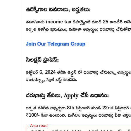
ఉద్యోగాల వివరాలు, అర్హతలు:
తమిళనాడు income tax డిపార్ట్మెంట్ నుండి 25 కాంటీన్ అటెం
అర్హత కలిగిన పురుషులు, మహిళా అభ్యర్థులు దరఖాస్తు చేసుకోవా
Join Our Telegram Group
సెలక్షన్ ప్రాసెస్:
అక్టోబర్ 6, 2024 తేదీన ఆన్లైన్ లో దరఖాస్తు చేసుకున్న అభ్యర్థ
ఇంటర్వ్యూ, స్కిల్ టెస్ట్ ఉండదు.
దరఖాస్తు తేదీలు, Apply చేసే విధానం:
అర్హత కలిగిన అభ్యర్థులు 8th సెప్టెంబర్ నుండి 22nd సెప్టెం
₹100/- ఫీజు ఉంటుంది. మిగిలిన అభ్యర్థులు దరఖాస్తు ఫీజు చెల్