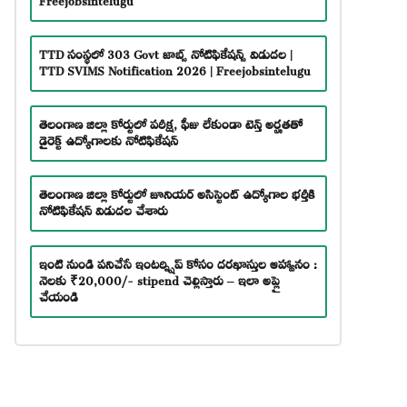
TTD సంస్థలో 303 Govt జాబ్స్ నోటిఫికేషన్స్ విడుదల |
TTD SVIMS Notification 2026 | Freejobsintelugu
తెలంగాణ జిల్లా కోర్టులో పరీక్ష, ఫీజు లేకుండా టెన్త్ అర్హతతో
డైరెక్ట్ ఉద్యోగాలకు నోటిఫికేషన్
తెలంగాణ జిల్లా కోర్టులో జూనియర్ అసిస్టెంట్ ఉద్యోగాల భర్తీకి
నోటిఫికేషన్ విడుదల చేశారు
ఇంటి నుండి పనిచేసే ఇంటర్న్షిప్ కోసం దరఖాస్తుల ఆహ్వానం :
నెలకు ₹20,000/- stipend చెల్లిస్తారు – ఇలా అప్లై
చేయండి