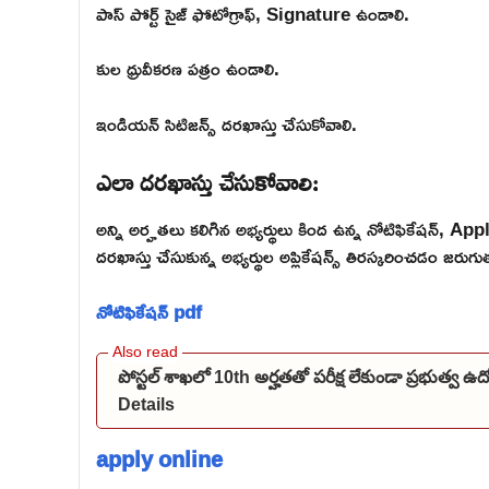
పాస్ పోర్ట్ సైజ్ ఫోటోగ్రాఫ్, Signature ఉండాలి.
కుల ధ్రువీకరణ పత్రం ఉండాలి.
ఇండియన్ సిటిజన్స్ దరఖాస్తు చేసుకోవాలి.
ఎలా దరఖాస్తు చేసుకోవాలి:
అన్ని అర్హతలు కలిగిన అభ్యర్థులు కింద ఉన్న నోటిఫికేషన్, Apply ఆ
దరఖాస్తు చేసుకున్న అభ్యర్థుల అప్లికేషన్స్ తిరస్కరించడం జరుగు
నోటిఫికేషన్ pdf
పోస్టల్ శాఖలో 10th అర్హతతో పరీక్ష లేకుండా ప్రభుత్వ 
Details
apply online