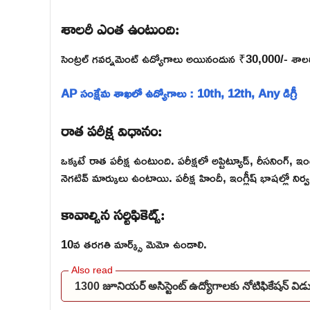
శాలరీ ఎంత ఉంటుంది:
సెంట్రల్ గవర్నమెంట్ ఉద్యోగాలు అయినందున ₹30,000/- శాలరీ 
AP సంక్షేమ శాఖలో ఉద్యోగాలు : 10th, 12th, Any డిగ్రీ
రాత పరీక్ష విధానం:
ఒక్కటే రాత పరీక్ష ఉంటుంది. పరీక్షలో అప్టిట్యూడ్, రీసనింగ్, ఇ
నెగటివ్ మార్కులు ఉంటాయి. పరీక్ష హిందీ, ఇంగ్లీష్ భాషల్లో న
కావాల్సిన సర్టిఫికెట్స్:
10వ తరగతి మార్క్స్ మెమో ఉండాలి.
1300 జూనియర్ అసిస్టెంట్ ఉద్యోగాలకు నోటిఫికేషన్ 