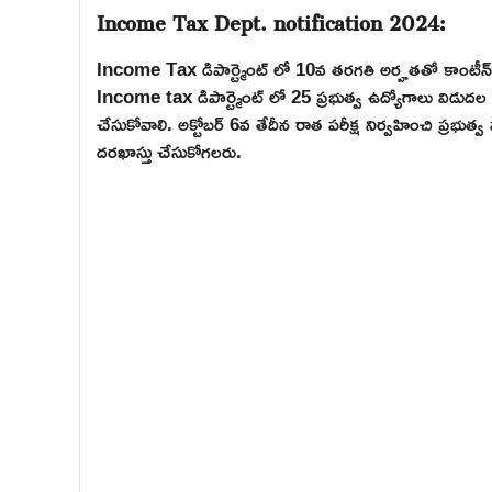
Income Tax Dept. notification 2024:
Income Tax డిపార్ట్మెంట్ లో 10వ తరగతి అర్హతతో కాంటీన్ 
Income tax డిపార్ట్మెంట్ లో 25 ప్రభుత్వ ఉద్యోగాలు విడు
చేసుకోవాలి. అక్టోబర్ 6వ తేదీన రాత పరీక్ష నిర్వహించి ప్రభుత్వ 
దరఖాస్తు చేసుకోగలరు.