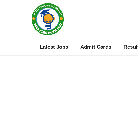
Skip
to
content
Latest Jobs
Admit Cards
Resul