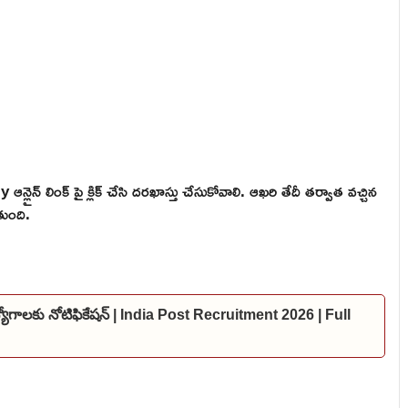
న్లైన్ లింక్ పై క్లిక్ చేసి దరఖాస్తు చేసుకోవాలి. ఆఖరి తేదీ తర్వాత వచ్చిన
తుంది.
ఉద్యోగాలకు నోటిఫికేషన్ | India Post Recruitment 2026 | Full