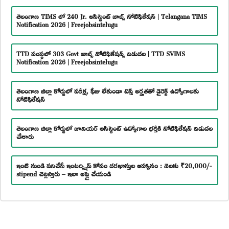
తెలంగాణ TIMS లో 240 Jr. అసిస్టెంట్ జాబ్స్ నోటిఫికేషన్ | Telangana TIMS
Notification 2026 | Freejobsintelugu
TTD సంస్థలో 303 Govt జాబ్స్ నోటిఫికేషన్స్ విడుదల | TTD SVIMS
Notification 2026 | Freejobsintelugu
తెలంగాణ జిల్లా కోర్టులో పరీక్ష, ఫీజు లేకుండా టెన్త్ అర్హతతో డైరెక్ట్ ఉద్యోగాలకు
నోటిఫికేషన్
తెలంగాణ జిల్లా కోర్టులో జూనియర్ అసిస్టెంట్ ఉద్యోగాల భర్తీకి నోటిఫికేషన్ విడుదల
చేశారు
ఇంటి నుండి పనిచేసే ఇంటర్న్షిప్ కోసం దరఖాస్తుల ఆహ్వానం : నెలకు ₹20,000/-
stipend చెల్లిస్తారు – ఇలా అప్లై చేయండి