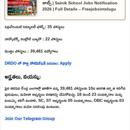
జాబ్స్ | Sainik School Jobs Notification
2026 | Full Details – Freejobsintelugu
సెక్రటేరియట్ సెక్యూరిటీ ఫోర్స్: 35 పోస్టులు
నార్కోటిక్స్ కంట్రోల్ బ్యూరో : 22 పోస్టులు
మొత్తం పోస్టులు : 39,481 ఉద్యోగాలు
DRDO లో కొత్త నోటిఫికేషన్ విడుదల: Apply
అర్హతలు, వయస్సు:
పైన తెలిపిన కేంద్ర బలగాల్లో ఖాళీగా ఉన్న 39,481 పోస్టులకు 10వ తరగతి అర్హత కలిగిన
పురుషులు, మహిళా అభ్యర్థులు దరఖాస్తు చేసుకోవచ్చు. 18 నుండి 23 సంవత్సరాల మధ్య
వయస్సు కలిగి ఉండాలి. SC, ST అభ్యర్థులకు 05 సంవత్సరాలు, OBC అభ్యర్థులకు 03
సంవత్సరాలు వయో సడలింపు ఉంటుంది.
Join Our Telegram Group