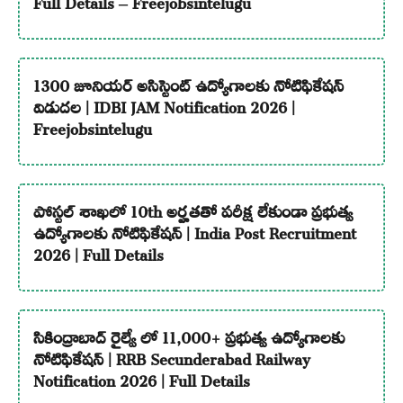
Full Details – Freejobsintelugu
1300 జూనియర్ అసిస్టెంట్ ఉద్యోగాలకు నోటిఫికేషన్
విడుదల | IDBI JAM Notification 2026 |
Freejobsintelugu
పోస్టల్ శాఖలో 10th అర్హతతో పరీక్ష లేకుండా ప్రభుత్వ
ఉద్యోగాలకు నోటిఫికేషన్ | India Post Recruitment
2026 | Full Details
సికింద్రాబాద్ రైల్వే లో 11,000+ ప్రభుత్వ ఉద్యోగాలకు
నోటిఫికేషన్ | RRB Secunderabad Railway
Notification 2026 | Full Details