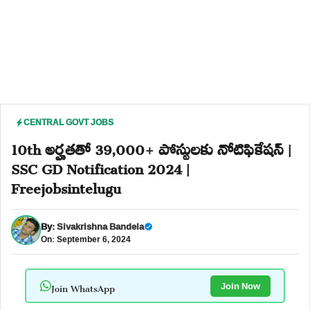
CENTRAL GOVT JOBS
10th అర్హతతో 39,000+ పోస్టులకు నోటిఫికేషన్ |
SSC GD Notification 2024 |
Freejobsintelugu
By:
Sivakrishna Bandela
On: September 6, 2024
Join WhatsApp
Join Now