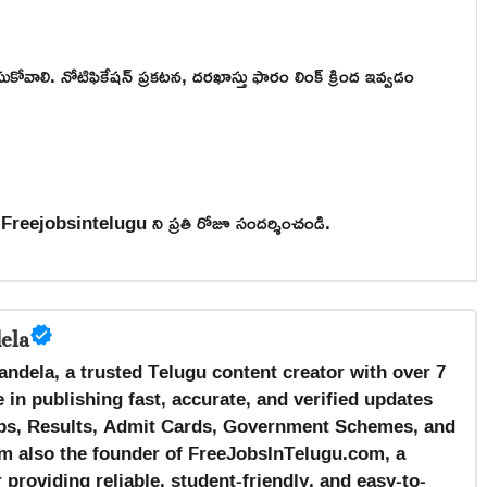
ుకోవాలి. నోటిఫికేషన్ ప్రకటన, దరఖాస్తు ఫారం లింక్ క్రింద ఇవ్వడం
ైటు Freejobsintelugu ని ప్రతి రోజూ సందర్శించండి.
ela
andela, a trusted Telugu content creator with over 7
 in publishing fast, accurate, and verified updates
s, Results, Admit Cards, Government Schemes, and
m also the founder of FreeJobsInTelugu.com, a
providing reliable, student-friendly, and easy-to-