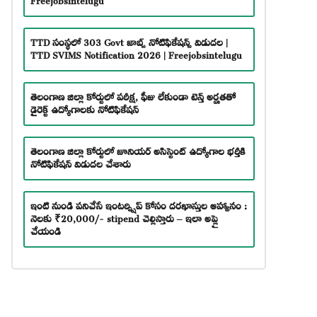
TTD సంస్థలో 303 Govt జాబ్స్ నోటిఫికేషన్స్ విడుదల |
TTD SVIMS Notification 2026 | Freejobsintelugu
తెలంగాణ జిల్లా కోర్టులో పరీక్ష, ఫీజు లేకుండా టెన్త్ అర్హతతో
డైరెక్ట్ ఉద్యోగాలకు నోటిఫికేషన్
తెలంగాణ జిల్లా కోర్టులో జూనియర్ అసిస్టెంట్ ఉద్యోగాల భర్తీకి
నోటిఫికేషన్ విడుదల చేశారు
ఇంటి నుండి పనిచేసే ఇంటర్న్షిప్ కోసం దరఖాస్తుల ఆహ్వానం :
నెలకు ₹20,000/- stipend చెల్లిస్తారు – ఇలా అప్లై
చేయండి