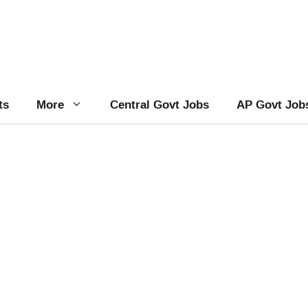
ts
More
Central Govt Jobs
AP Govt Job