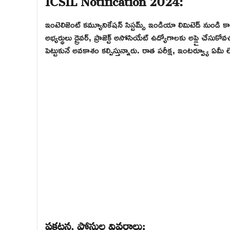
ఇంటెలిజెంట్ కమ్యూనికేషన్ సిస్టమ్స్ ఇండియా లిమిటెడ్ నుండి కాం
అభ్యర్థులు డ్రైవర్, ప్రాజెక్ట్ అసోసియేట్ ఉద్యోగాలకు అప్లై చేసు
పెట్టుకునే అవకాశం కల్పిస్తున్నారు. రాత పరీక్ష, ఇంటర్వ్యూ ఏమీ లేక
ప్రకటన, పోస్టుల వివరాలు: