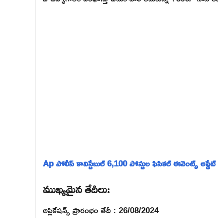
Ap పోలీస్ కానిస్టేబుల్ 6,100 పోస్టుల ఫిసికల్ ఈవెంట్స్ అప్డేట్
ముఖ్యమైన తేదీలు:
అప్లికేషన్స్ ప్రారంభం తేదీ : 26/08/2024