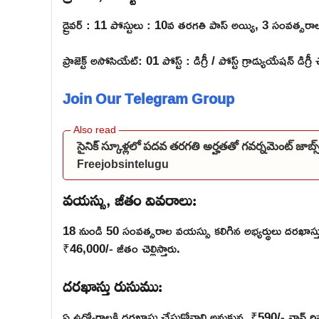
డ్రైవర్ : 11 పోస్టులు : 10వ తరగతి పాస్ అయ్యి, 3 సంవత్సర
ప్రాజెక్ట్ అసోసియేట్: 01 పోస్ట్ : డిగ్రీ / పోస్ట్ గ్రాడ్యుయేషన్ డి
Join Our Telegram Group
సైనిక్ స్కూళ్లలో పదవ తరగతి అర్హతతో గవర్నమెంట్ జాబ
Freejobsintelugu
వయస్సు, జీతం వివరాలు:
18 నుండి 50 సంవత్సరాల వయస్సు కలిగిన అభ్యర్థులు దరఖాస్తు చే
₹46,000/- జీతం చెల్లిస్తారు.
దరఖాస్తు రుసుము:
ఏ ఉద్యోగాలకి దరఖాస్తు చేసుకోవాలి అనుకున్న ₹590/- నాన్ రిఫండబు