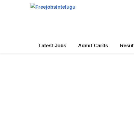
Skip
to
content
Latest Jobs
Admit Cards
Resul