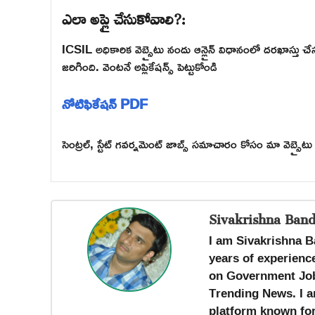
ఎలా అప్లై చేసుకోవాలి?:
ICSIL అధికారిక వెబ్సైటు నందు ఆన్లైన్ విధానంలో దరఖాస్తు చేస
జరిగింది. వెంటనే అప్లికేషన్స్ పెట్టుకోండి
నోటిఫికేషన్ PDF
సెంట్రల్, స్టేట్ గవర్నమెంట్ జాబ్స్ సమాచారం కోసం మా వెబ్స
Sivakrishna Band
I am Sivakrishna B
years of experience
on Government Job
Trending News. I a
platform known for 