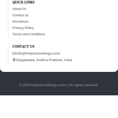
QUICK LINKS
About Us
Contact us
Disclaimer
Privacy Policy
Terms and Conditions
CONTACT US
info@freejobsintelugu.com
Vijayawada, Andhra Pradesh, India
© 2025 freejobsintelugu.com | All rights reserved.