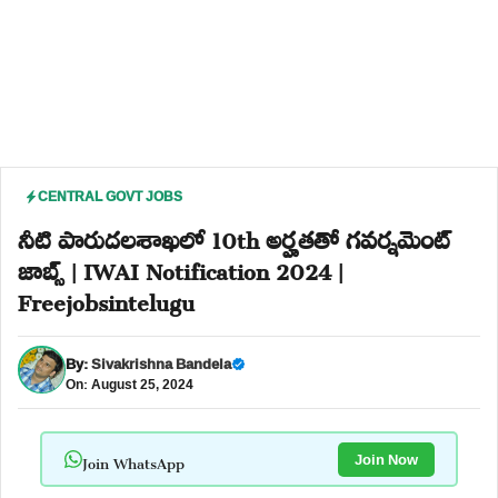
CENTRAL GOVT JOBS
నీటి పారుదలశాఖలో 10th అర్హతతో గవర్నమెంట్
జాబ్స్ | IWAI Notification 2024 |
Freejobsintelugu
By:
Sivakrishna Bandela
On: August 25, 2024
Join WhatsApp
Join Now