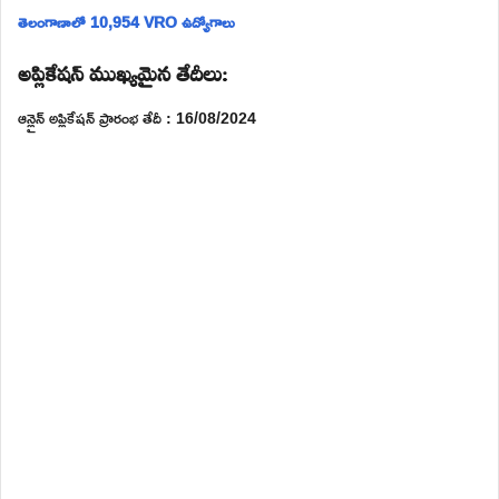
తెలంగాణాలో 10,954 VRO ఉద్యోగాలు
అప్లికేషన్ ముఖ్యమైన తేదీలు:
ఆన్లైన్ అప్లికేషన్ ప్రారంభ తేదీ : 16/08/2024