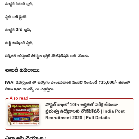
మాస్టర్ సెకండ్ క్లాస్,
స్టాఫ్ కార్ డ్రైవర్,
మాస్టర్ 3rd క్లాస్,
మల్టీ టాస్కింగ్ స్టాఫ్,
టెక్నికల్ అసిస్టెంట్ పోస్టుల భర్తీకి నోటిఫికేషన్ జారీ చేశారు.
శాలరీ వివరాలు:
IWAI డిపార్ట్మెంట్ లో ఉద్యోగం పొందినవారికి మొదటి నెలనుండే ₹35,000/- జీతంతో
పాటు ఇతర అలవెన్స్ లు చెల్లిస్తారు.
పోస్టల్ శాఖలో 10th అర్హతతో పరీక్ష లేకుండా
ప్రభుత్వ ఉద్యోగాలకు నోటిఫికేషన్ | India Post
Recruitment 2026 | Full Details
ఎలా అప్లై చెయ్యాలి :