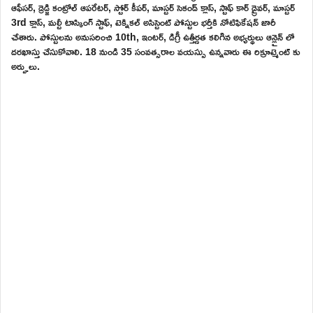
ఆఫీసర్, డ్రెడ్జి కంట్రోల్ ఆపరేటర్, స్టోర్ కీపర్, మాస్టర్ సెకండ్ క్లాస్, స్టాఫ్ కార్ డ్రైవర్, మాస్టర్
3rd క్లాస్, మల్టీ టాస్కింగ్ స్టాఫ్, టెక్నికల్ అసిస్టెంట్ పోస్టుల భర్తీకి నోటిఫికేషన్ జారీ
చేశారు. పోస్టులను అనుసరించి 10th, ఇంటర్, డిగ్రీ ఉత్తీర్ణత కలిగిన అభ్యర్థులు ఆన్లైన్ లో
దరఖాస్తు చేసుకోవాలి. 18 నుండి 35 సంవత్సరాల వయస్సు ఉన్నవారు ఈ రిక్రూట్మెంట్ కు
అర్హులు.