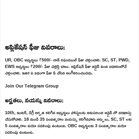
అప్లికేషన్ ఫీజు వివరాలు:
UR, OBC అభ్యర్థులు ₹500/- నాన్ రిఫండబుల్ ఫీజు చెల్లించాలి. SC, ST, PWD,
EWS అభ్యర్థులు ₹200/- ఫీజు చెల్లెస్తే చాలు. అప్లికేషన్ ఫీజు ఆన్లైన్ ఉంది విధానంలోనే
చెల్లించాలి. ఇతర ఏ విధంగా ఫీజు పే చేసిన అంగీకరించబడదు.
Join Our Telegram Group
అర్హతలు, వయస్సు వివరాలు:
10th, ఇంటర్, డిగ్రీ అర్హత కలిగిన అభ్యర్థులు పోస్టులను అనుసరించి ఆన్లైన్ లో దరఖాస్తు
చేసుకోవాలి. 18 నుండి 35 సంవత్సరాల వయస్సు కలిగినవారు అర్హులు, SC, ST లకు
5 సంవత్సరాల వయో సడలింపు ఉంటుంది. OBC అభ్యర్థులకు 3 సంవత్సరాల వయో
సడలింపు ఉంటుంది.