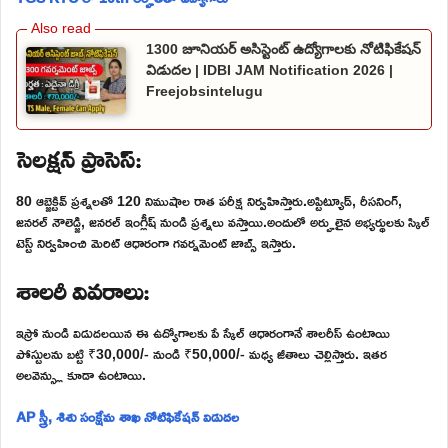
1300 జూనియర్ అసిస్టెంట్ ఉద్యోగాలకు నోటిఫికేషన్
విడుదల | IDBI JAM Notification 2026 |
Freejobsintelugu
సెలక్షన్ ప్రాసెస్:
80 ఆబ్జెక్టివ్ ప్రశ్నలతో 120 నిముషాల రాత పరీక్ష నిర్వహిస్తారు.అప్టిట్యూడ్, రీసనింగ్,
జనరల్ నౌలెడ్జి, జనరల్ ఇంగ్లీష్ నుండి ప్రశ్నలు వస్తాయి.అందులో అర్హులైన అభ్యర్థులకు స్కిల్
టెస్ట్ నిర్వహించి మెరిట్ ఆధారంగా గవర్నమెంట్ జాబ్స్ ఇస్తారు.
శాలరీ వివరాలు:
ఇస్రో నుండి విడుదలయిన ఈ ఉద్యోగాలకు పే స్కేల్ ఆధారంగానే శాలరీస్ ఉంటాయి
పోస్టులను బట్టి ₹30,000/- నుండి ₹50,000/- మధ్య జీతాలు చెల్లిస్తారు. ఇతర
అలవెన్స్లు కూడా ఉంటాయి.
AP స్త్రీ, శిశు సంక్షేమ శాఖ నోటిఫికేషన్ విడుదల