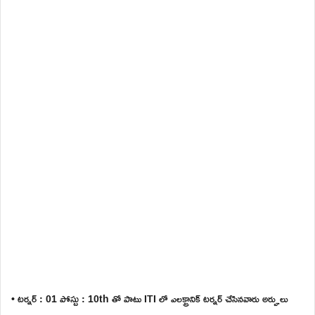
• టర్నర్ : 01 పోస్టు : 10th తో పాటు ITI లో ఎలక్ట్రానిక్ టర్నర్ చేసినవారు అర్హులు