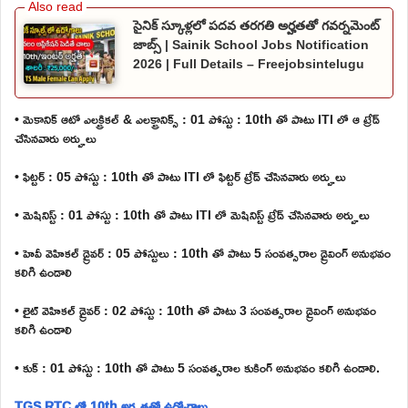
సైనిక్ స్కూళ్లలో పదవ తరగతి అర్హతతో గవర్నమెంట్
జాబ్స్ | Sainik School Jobs Notification
2026 | Full Details – Freejobsintelugu
• మెకానిక్ ఆటో ఎలక్ట్రికల్ & ఎలక్ట్రానిక్స్ : 01 పోస్టు : 10th తో పాటు ITI లో ఆ ట్రేడ్
చేసినవారు అర్హులు
• ఫిట్టర్ : 05 పోస్టు : 10th తో పాటు ITI లో ఫిట్టర్ ట్రేడ్ చేసినవారు అర్హులు
• మెషినిస్ట్ : 01 పోస్టు : 10th తో పాటు ITI లో మెషినిస్ట్ ట్రేడ్ చేసినవారు అర్హులు
• హెవీ వెహికల్ డ్రైవర్ : 05 పోస్టులు : 10th తో పాటు 5 సంవత్సరాల డ్రైవింగ్ అనుభవం
కలిగి ఉండాలి
• లైట్ వెహికల్ డ్రైవర్ : 02 పోస్టు : 10th తో పాటు 3 సంవత్సరాల డ్రైవింగ్ అనుభవం
కలిగి ఉండాలి
• కుక్ : 01 పోస్టు : 10th తో పాటు 5 సంవత్సరాల కుకింగ్ అనుభవం కలిగి ఉండాలి.
TGS RTC లో 10th అర్హతతో ఉద్యోగాలు