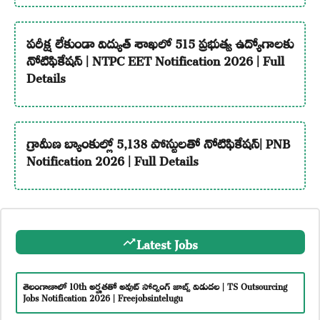
పరీక్ష లేకుండా విద్యుత్ శాఖలో 515 ప్రభుత్వ ఉద్యోగాలకు
నోటిఫికేషన్ | NTPC EET Notification 2026 | Full
Details
గ్రామీణ బ్యాంకుల్లో 5,138 పోస్టులతో నోటిఫికేషన్| PNB
Notification 2026 | Full Details
Latest Jobs
తెలంగాణాలో 10th అర్హతతో అవుట్ సోర్సింగ్ జాబ్స్ విడుదల | TS Outsourcing
Jobs Notification 2026 | Freejobsintelugu