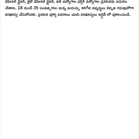
వెహికల్ డ్రైవర్, లైట్ వెహికల్ డ్రైవర్, కుక్ ఉద్యోగాల భర్తీకి ఉద్యోగాల ప్రకటనను విడుదల
చేశారు. 18 నుండి 35 సంవత్సరాల మధ్య వయస్సు కలిగిన అభ్యర్థులు నిర్నిత గడువులోగా
దరఖాస్తు చేసుకోవాలి. ప్రకటన పూర్తి వివరాలు చూసి దరఖాస్తులు ఆన్లైన్ లో పూరించండి.