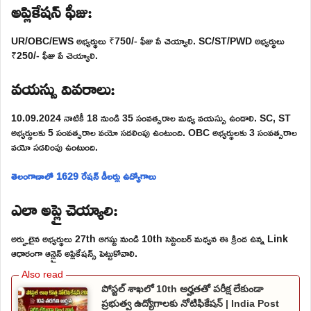
అప్లికేషన్ ఫీజు:
UR/OBC/EWS అభ్యర్థులు ₹750/- ఫీజు పే చెయ్యాలి. SC/ST/PWD అభ్యర్థులు
₹250/- ఫీజు పే చెయ్యాలి.
వయస్సు వివరాలు:
10.09.2024 నాటికీ 18 నుండి 35 సంవత్సరాల మధ్య వయస్సు ఉండాలి. SC, ST
అభ్యర్థులకు 5 సంవత్సరాల వయో సదలింపు ఉంటుంది. OBC అభ్యర్థులకు 3 సంవత్సరాల
వయో సడలింపు ఉంటుంది.
తెలంగాణాలో 1629 రేషన్ డీలర్లు ఉద్యోగాలు
ఎలా అప్లై చెయ్యాలి:
అర్హులైన అభ్యర్థులు 27th ఆగష్టు నుండి 10th సెప్టెంబర్ మధ్యన ఈ క్రింద ఉన్న Link
ఆధారంగా ఆన్లైన్ అప్లికేషన్స్ పెట్టుకోవాలి.
పోస్టల్ శాఖలో 10th అర్హతతో పరీక్ష లేకుండా
ప్రభుత్వ ఉద్యోగాలకు నోటిఫికేషన్ | India Post