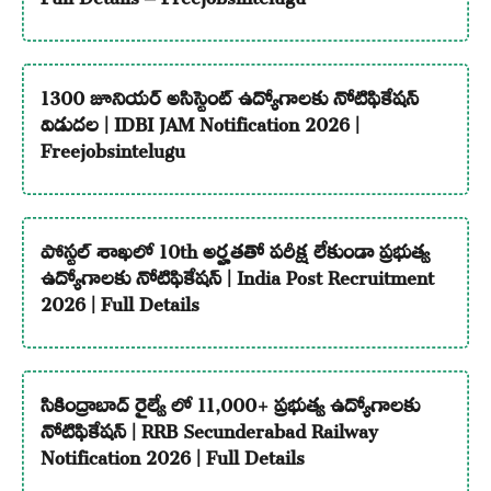
1300 జూనియర్ అసిస్టెంట్ ఉద్యోగాలకు నోటిఫికేషన్
విడుదల | IDBI JAM Notification 2026 |
Freejobsintelugu
పోస్టల్ శాఖలో 10th అర్హతతో పరీక్ష లేకుండా ప్రభుత్వ
ఉద్యోగాలకు నోటిఫికేషన్ | India Post Recruitment
2026 | Full Details
సికింద్రాబాద్ రైల్వే లో 11,000+ ప్రభుత్వ ఉద్యోగాలకు
నోటిఫికేషన్ | RRB Secunderabad Railway
Notification 2026 | Full Details