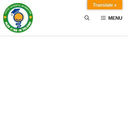
Skip
Translate »
to
content
MENU