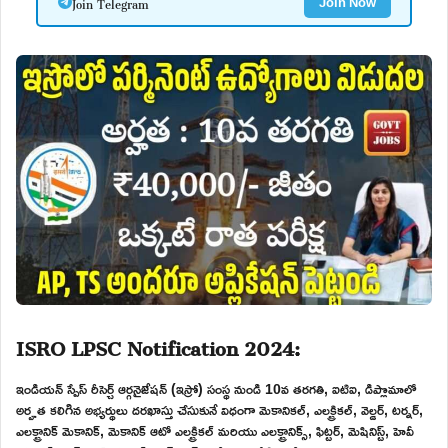
Join Telegram
Join Now
ISRO LPSC Notification 2024:
ఇండియన్ స్పేస్ రీసెర్చ్ ఆర్గనైజేషన్ (ఇస్రో) సంస్థ నుండి 10వ తరగతి, ఐటిఐ, డిప్లొమాలో
అర్హత కలిగిన అభ్యర్థులు దరఖాస్తు చేసుకునే విధంగా మెకానికల్, ఎలక్ట్రికల్, వెల్డర్, టర్నర్,
ఎలక్ట్రానిక్ మెకానిక్, మెకానిక్ ఆటో ఎలక్ట్రికల్ మరియు ఎలక్ట్రానిక్స్, ఫిట్టర్, మెషినిస్ట్, హెవీ