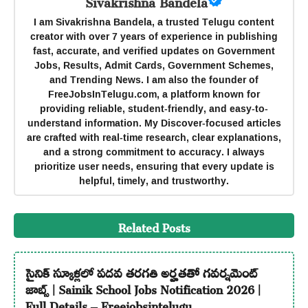
Sivakrishna Bandela
I am Sivakrishna Bandela, a trusted Telugu content
creator with over 7 years of experience in publishing
fast, accurate, and verified updates on Government
Jobs, Results, Admit Cards, Government Schemes,
and Trending News. I am also the founder of
FreeJobsInTelugu.com, a platform known for
providing reliable, student-friendly, and easy-to-
understand information. My Discover-focused articles
are crafted with real-time research, clear explanations,
and a strong commitment to accuracy. I always
prioritize user needs, ensuring that every update is
helpful, timely, and trustworthy.
Related Posts
సైనిక్ స్కూళ్లలో పదవ తరగతి అర్హతతో గవర్నమెంట్
జాబ్స్ | Sainik School Jobs Notification 2026 |
Full Details – Freejobsintelugu