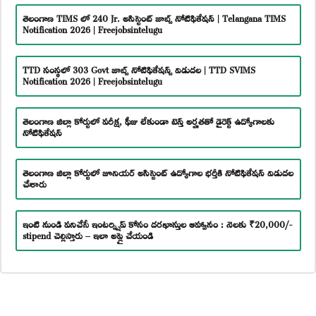
తెలంగాణ TIMS లో 240 Jr. అసిస్టెంట్ జాబ్స్ నోటిఫికేషన్ | Telangana TIMS
Notification 2026 | Freejobsintelugu
TTD సంస్థలో 303 Govt జాబ్స్ నోటిఫికేషన్స్ విడుదల | TTD SVIMS
Notification 2026 | Freejobsintelugu
తెలంగాణ జిల్లా కోర్టులో పరీక్ష, ఫీజు లేకుండా టెన్త్ అర్హతతో డైరెక్ట్ ఉద్యోగాలకు
నోటిఫికేషన్
తెలంగాణ జిల్లా కోర్టులో జూనియర్ అసిస్టెంట్ ఉద్యోగాల భర్తీకి నోటిఫికేషన్ విడుదల
చేశారు
ఇంటి నుండి పనిచేసే ఇంటర్న్షిప్ కోసం దరఖాస్తుల ఆహ్వానం : నెలకు ₹20,000/-
stipend చెల్లిస్తారు – ఇలా అప్లై చేయండి