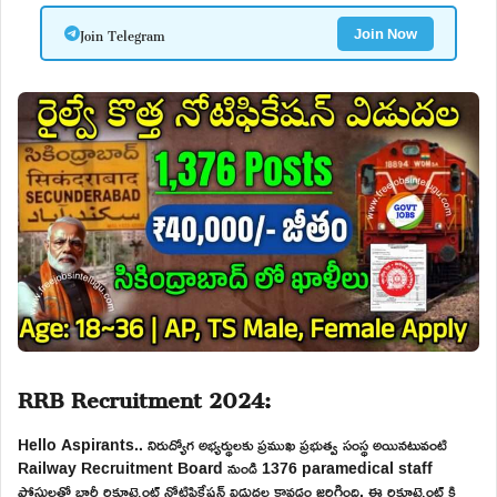
Join Telegram
Join Now
RRB Recruitment 2024:
Hello Aspirants.. నిరుద్యోగ అభ్యర్థులకు ప్రముఖ ప్రభుత్వ సంస్థ అయినటువంటి
Railway Recruitment Board నుండి 1376 paramedical staff
పోస్టులతో భారీ రిక్రూట్మెంట్ నోటిఫికేషన్ విడుదల కావడం జరిగింది. ఈ రిక్రూట్మెంట్ కి