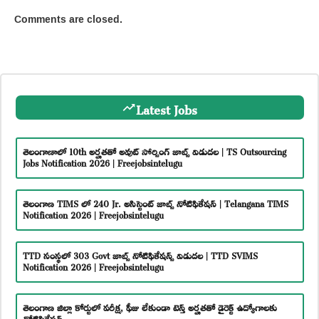
Comments are closed.
Latest Jobs
తెలంగాణాలో 10th అర్హతతో అవుట్ సోర్సింగ్ జాబ్స్ విడుదల | TS Outsourcing
Jobs Notification 2026 | Freejobsintelugu
తెలంగాణ TIMS లో 240 Jr. అసిస్టెంట్ జాబ్స్ నోటిఫికేషన్ | Telangana TIMS
Notification 2026 | Freejobsintelugu
TTD సంస్థలో 303 Govt జాబ్స్ నోటిఫికేషన్స్ విడుదల | TTD SVIMS
Notification 2026 | Freejobsintelugu
తెలంగాణ జిల్లా కోర్టులో పరీక్ష, ఫీజు లేకుండా టెన్త్ అర్హతతో డైరెక్ట్ ఉద్యోగాలకు
నోటిఫికేషన్