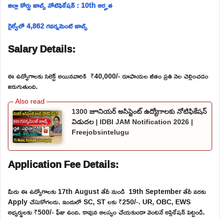
జిల్లా కోర్టు జాబ్స్ నోటిఫికేషన్ : 10th అర్హత
రైల్వేలో 4,862 గవర్నమెంట్ జాబ్స్
Salary Details:
ఈ ఉద్యోగాలకు సెలెక్ట్ అయినవారికి ₹40,000/- రూపాయల జీతం ప్రతి నెల చెల్లించడం
జరుగుతుంది.
1300 జూనియర్ అసిస్టెంట్ ఉద్యోగాలకు నోటిఫికేషన్
విడుదల | IDBI JAM Notification 2026 |
Freejobsintelugu
Application Fee Details:
మీరు ఈ ఉద్యోగాలకు 17th August తేదీ నుండి 19th September తేదీ వరకు
Apply చేసుకోగలరు. ఇందులో SC, ST లకు ₹250/-. UR, OBC, EWS
అభ్యర్థులకు ₹500/- ఫీజు ఉంది. కావున ఆలస్యం చేయకుండా వెంటనే అప్లికేషన్ పెట్టండి.