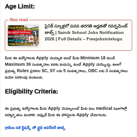
Age Limit:
సైనిక్ స్కూళ్లలో పదవ తరగతి అర్హతతో గవర్నమెంట్
జాబ్స్ | Sainik School Jobs Notification
2026 | Full Details – Freejobsintelugu
మీరు ఈ ఉద్యోగాలకు Apply చెయ్యాలి అంటే మీకు Minimum 18 నుండి
Maximum 36 సంవత్సరాల వరకు వయస్సు ఉంటే Apply చెయ్యొచ్చు. అలాగే
ప్రభుత్వ Rules ప్రకారం SC, ST లకు 5 సంవత్సరాలు, OBC లకు 3 సంవత్సరాలు
వయో సడలింపు ఉంటుంది.
Eligibility Criteria:
ఈ ప్రభుత్వ ఉద్యోగాలకు మీరు Apply చెయ్యాలంటే మీకు పలు medical విభాగాల్లో
విద్యార్హతలు ఉండాలి. అప్పుడే మీరు ఈ పోస్టులకు Apply చేయగలరు.
గ్రామీణ సబ్ స్టేషన్స్ లో ట్రైనీ ఆపరేటర్ జాబ్స్