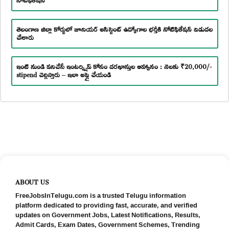
తెలంగాణ జిల్లా కోర్టులో జూనియర్ అసిస్టెంట్ ఉద్యోగాల భర్తీకి నోటిఫికేషన్ విడుదల
చేశారు
ఇంటి నుండి పనిచేసే ఇంటర్న్షిప్ కోసం దరఖాస్తుల ఆహ్వానం : నెలకు ₹20,000/-
stipend చెల్లిస్తారు – ఇలా అప్లై చేయండి
ABOUT US
FreeJobsInTelugu.com is a trusted Telugu information
platform dedicated to providing fast, accurate, and verified
updates on Government Jobs, Latest Notifications, Results,
Admit Cards, Exam Dates, Government Schemes, Trending