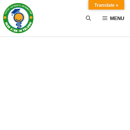
Skip
Translate »
to
content
MENU