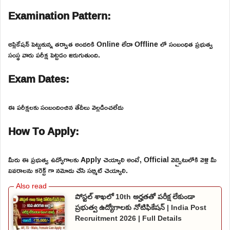
Examination Pattern:
అప్లికేషన్ పెట్టుకున్న తర్వాత అందరికి Online లేదా Offline లో సంబంధిత ప్రభుత్వ
సంస్థ వారు పరీక్ష పెట్టడం జరుగుతుంది.
Exam Dates:
ఈ పరీక్షలకు సంబందించిన తేదీలు వెల్లడించలేదు
How To Apply:
మీరు ఈ ప్రభుత్వ ఉద్యోగాలకు Apply చెయ్యాలి అంటే, Official వెబ్సైటులోకి వెళ్లి మీ
వివరాలను కరెక్ట్ గా నమోదు చేసి సబ్మిట్ చెయ్యాలి.
పోస్టల్ శాఖలో 10th అర్హతతో పరీక్ష లేకుండా
ప్రభుత్వ ఉద్యోగాలకు నోటిఫికేషన్ | India Post
Recruitment 2026 | Full Details