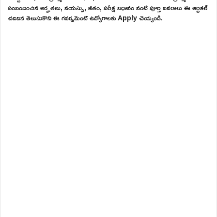
సంబందించిన అర్హతలు, వయస్సు, జీతం, పరీక్ష విధానం వంటి పూర్తి వివరాలు ఈ ఆర్టికల్
చదివిన తెలుసుకొని ఈ గవర్నమెంట్ ఉద్యోగాలకు Apply చెయ్యండి.