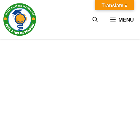
Skip
Translate »
to
content
MENU