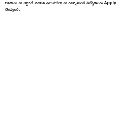
వివరాలు ఈ ఆర్టికల్ చదివిన తెలుసుకొని ఈ గవర్నమెంట్ ఉద్యోగాలకు Apply
చెయ్యండి.