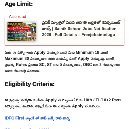
Age Limit:
సైనిక్ స్కూళ్లలో పదవ తరగతి అర్హతతో గవర్నమెంట్
జాబ్స్ | Sainik School Jobs Notification
2026 | Full Details – Freejobsintelugu
మీరు ఈ ఉద్యోగాలకు Apply చెయ్యాలి అంటే మీకు Minimum 18 నుండి
Maximum 30 సంవత్సరాల వరకు వయస్సు ఉంటే Apply చెయ్యొచ్చు. అలాగే
ప్రభుత్వ Rules ప్రకారం SC, ST లకు 5 సంవత్సరాలు, OBC లకు 3 సంవత్సరాలు
వయో సడలింపు ఉంటుంది.
Eligibility Criteria:
ఈ ప్రభుత్వ ఉద్యోగాలకు మీరు Apply చెయ్యాలంటే మీకు 10th /ITI /10+2 Pass
విద్యార్హతలు ఉండాలి. అప్పుడే మీరు ఈ పోస్టులకు Apply చేయగలరు.
IDFC First బ్యాంక్ లో పాస్ బుక్స్ రాసే జాబ్స్