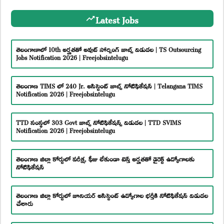
Latest Jobs
తెలంగాణాలో 10th అర్హతతో అవుట్ సోర్సింగ్ జాబ్స్ విడుదల | TS Outsourcing
Jobs Notification 2026 | Freejobsintelugu
తెలంగాణ TIMS లో 240 Jr. అసిస్టెంట్ జాబ్స్ నోటిఫికేషన్ | Telangana TIMS
Notification 2026 | Freejobsintelugu
TTD సంస్థలో 303 Govt జాబ్స్ నోటిఫికేషన్స్ విడుదల | TTD SVIMS
Notification 2026 | Freejobsintelugu
తెలంగాణ జిల్లా కోర్టులో పరీక్ష, ఫీజు లేకుండా టెన్త్ అర్హతతో డైరెక్ట్ ఉద్యోగాలకు
నోటిఫికేషన్
తెలంగాణ జిల్లా కోర్టులో జూనియర్ అసిస్టెంట్ ఉద్యోగాల భర్తీకి నోటిఫికేషన్ విడుదల
చేశారు