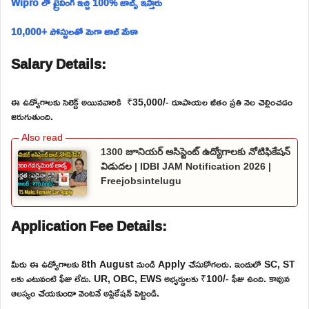
Wipro లో ట్రైనింగ్ ఇచ్చి 100% జాబ్స్ ఇస్తారు
10,000+ పోస్టులతో మెగా జాబ్ మేళా
Salary Details:
ఈ ఉద్యోగాలకు సెలెక్ట్ అయినవారికి ₹35,000/- రూపాయల జీతం ప్రతి నెల చెల్లించడం
జరుగుతుంది.
1300 జూనియర్ అసిస్టెంట్ ఉద్యోగాలకు నోటిఫికేషన్
విడుదల | IDBI JAM Notification 2026 |
Freejobsintelugu
Application Fee Details:
మీరు ఈ ఉద్యోగాలకు 8th August నుండి Apply చేసుకోగలరు. ఇందులో SC, ST
లకు ఎటువంటి ఫీజు లేదు. UR, OBC, EWS అభ్యర్థులకు ₹100/- ఫీజు ఉంది. కావున
ఆలస్యం చేయకుండా వెంటనే అప్లికేషన్ పెట్టండి.