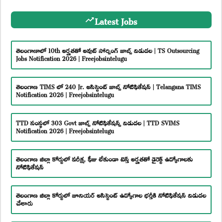
Latest Jobs
తెలంగాణాలో 10th అర్హతతో అవుట్ సోర్సింగ్ జాబ్స్ విడుదల | TS Outsourcing
Jobs Notification 2026 | Freejobsintelugu
తెలంగాణ TIMS లో 240 Jr. అసిస్టెంట్ జాబ్స్ నోటిఫికేషన్ | Telangana TIMS
Notification 2026 | Freejobsintelugu
TTD సంస్థలో 303 Govt జాబ్స్ నోటిఫికేషన్స్ విడుదల | TTD SVIMS
Notification 2026 | Freejobsintelugu
తెలంగాణ జిల్లా కోర్టులో పరీక్ష, ఫీజు లేకుండా టెన్త్ అర్హతతో డైరెక్ట్ ఉద్యోగాలకు
నోటిఫికేషన్
తెలంగాణ జిల్లా కోర్టులో జూనియర్ అసిస్టెంట్ ఉద్యోగాల భర్తీకి నోటిఫికేషన్ విడుదల
చేశారు