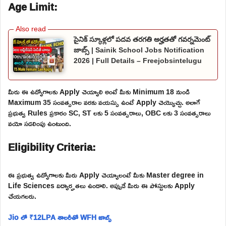
Age Limit:
సైనిక్ స్కూళ్లలో పదవ తరగతి అర్హతతో గవర్నమెంట్
జాబ్స్ | Sainik School Jobs Notification
2026 | Full Details – Freejobsintelugu
మీరు ఈ ఉద్యోగాలకు Apply చెయ్యాలి అంటే మీకు Minimum 18 నుండి
Maximum 35 సంవత్సరాల వరకు వయస్సు ఉంటే Apply చెయ్యొచ్చు. అలాగే
ప్రభుత్వ Rules ప్రకారం SC, ST లకు 5 సంవత్సరాలు, OBC లకు 3 సంవత్సరాలు
వయో సడలింపు ఉంటుంది.
Eligibility Criteria:
ఈ ప్రభుత్వ ఉద్యోగాలకు మీరు Apply చెయ్యాలంటే మీకు Master degree in
Life Sciences విద్యార్హతలు ఉండాలి. అప్పుడే మీరు ఈ పోస్టులకు Apply
చేయగలరు.
Jio లో ₹12LPA శాలరీతో WFH జాబ్స్