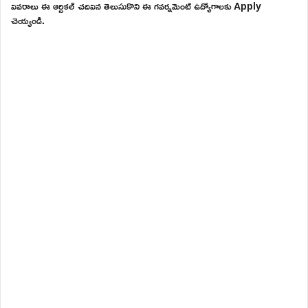
వివరాలు ఈ ఆర్టికల్ చదివిన తెలుసుకొని ఈ గవర్నమెంట్ ఉద్యోగాలకు Apply
చెయ్యండి.