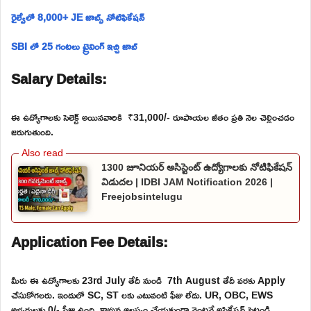
రైల్వేలో 8,000+ JE జాబ్స్ నోటిఫికేషన్
SBI లో 25 గంటలు ట్రైనింగ్ ఇచ్చి జాబ్
Salary Details:
ఈ ఉద్యోగాలకు సెలెక్ట్ అయినవారికి ₹31,000/- రూపాయల జీతం ప్రతి నెల చెల్లించడం
జరుగుతుంది.
1300 జూనియర్ అసిస్టెంట్ ఉద్యోగాలకు నోటిఫికేషన్
విడుదల | IDBI JAM Notification 2026 |
Freejobsintelugu
Application Fee Details:
మీరు ఈ ఉద్యోగాలకు 23rd July తేదీ నుండి 7th August తేదీ వరకు Apply
చేసుకోగలరు. ఇందులో SC, ST లకు ఎటువంటి ఫీజు లేదు. UR, OBC, EWS
అభ్యర్థులకు 0/- ఫీజు ఉంది. కావున ఆలస్యం చేయకుండా వెంటనే అప్లికేషన్ పెట్టండి.