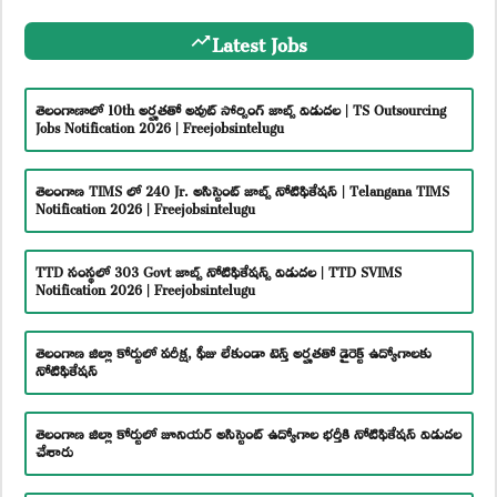
Latest Jobs
తెలంగాణాలో 10th అర్హతతో అవుట్ సోర్సింగ్ జాబ్స్ విడుదల | TS Outsourcing
Jobs Notification 2026 | Freejobsintelugu
తెలంగాణ TIMS లో 240 Jr. అసిస్టెంట్ జాబ్స్ నోటిఫికేషన్ | Telangana TIMS
Notification 2026 | Freejobsintelugu
TTD సంస్థలో 303 Govt జాబ్స్ నోటిఫికేషన్స్ విడుదల | TTD SVIMS
Notification 2026 | Freejobsintelugu
తెలంగాణ జిల్లా కోర్టులో పరీక్ష, ఫీజు లేకుండా టెన్త్ అర్హతతో డైరెక్ట్ ఉద్యోగాలకు
నోటిఫికేషన్
తెలంగాణ జిల్లా కోర్టులో జూనియర్ అసిస్టెంట్ ఉద్యోగాల భర్తీకి నోటిఫికేషన్ విడుదల
చేశారు