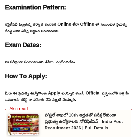
Examination Pattern:
అప్లికేషన్ పెట్టుకున్న తర్వాత అందరికి Online లేదా Offline లో సంబంధిత ప్రభుత్వ
సంస్థ వారు పరీక్ష పెట్టడం జరుగుతుంది.
Exam Dates:
ఈ పరీక్షలకు సంబందించిన తేదీలు వెల్లడించలేదు
How To Apply:
మీరు ఈ ప్రభుత్వ ఉద్యోగాలకు Apply చెయ్యాలి అంటే, Official వెబ్సైటులోకి వెళ్లి మీ
వివరాలను కరెక్ట్ గా నమోదు చేసి సబ్మిట్ చెయ్యాలి.
పోస్టల్ శాఖలో 10th అర్హతతో పరీక్ష లేకుండా
ప్రభుత్వ ఉద్యోగాలకు నోటిఫికేషన్ | India Post
Recruitment 2026 | Full Details