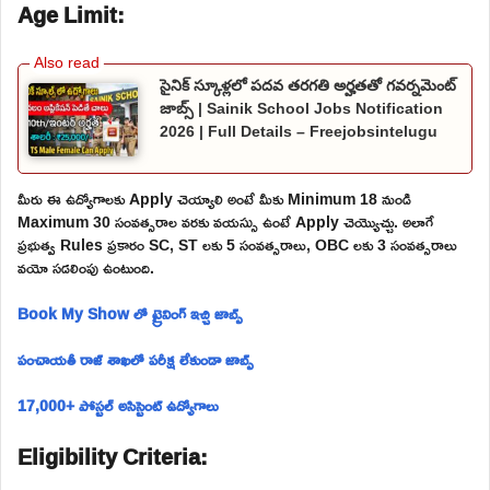
Age Limit:
సైనిక్ స్కూళ్లలో పదవ తరగతి అర్హతతో గవర్నమెంట్
జాబ్స్ | Sainik School Jobs Notification
2026 | Full Details – Freejobsintelugu
మీరు ఈ ఉద్యోగాలకు Apply చెయ్యాలి అంటే మీకు Minimum 18 నుండి
Maximum 30 సంవత్సరాల వరకు వయస్సు ఉంటే Apply చెయ్యొచ్చు. అలాగే
ప్రభుత్వ Rules ప్రకారం SC, ST లకు 5 సంవత్సరాలు, OBC లకు 3 సంవత్సరాలు
వయో సడలింపు ఉంటుంది.
Book My Show లో ట్రైనింగ్ ఇచ్చి జాబ్స్
పంచాయతీ రాజ్ శాఖలో పరీక్ష లేకుండా జాబ్స్
17,000+ పోస్టల్ అసిస్టెంట్ ఉద్యోగాలు
Eligibility Criteria: