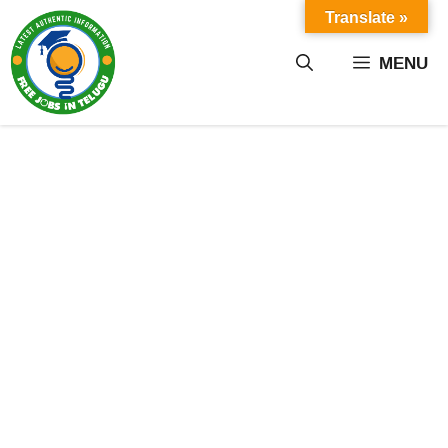
Skip
Translate »
to
content
MENU