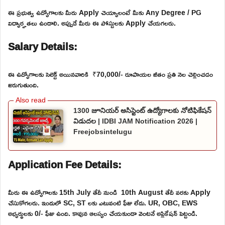
ఈ ప్రభుత్వ ఉద్యోగాలకు మీరు Apply చెయ్యాలంటే మీకు Any Degree / PG
విద్యార్హతలు ఉండాలి. అప్పుడే మీరు ఈ పోస్టులకు Apply చేయగలరు.
Salary Details:
ఈ ఉద్యోగాలకు సెలెక్ట్ అయినవారికి ₹70,000/- రూపాయల జీతం ప్రతి నెల చెల్లించడం
జరుగుతుంది.
1300 జూనియర్ అసిస్టెంట్ ఉద్యోగాలకు నోటిఫికేషన్
విడుదల | IDBI JAM Notification 2026 |
Freejobsintelugu
Application Fee Details:
మీరు ఈ ఉద్యోగాలకు 15th July తేదీ నుండి 10th August తేదీ వరకు Apply
చేసుకోగలరు. ఇందులో SC, ST లకు ఎటువంటి ఫీజు లేదు. UR, OBC, EWS
అభ్యర్థులకు 0/- ఫీజు ఉంది. కావున ఆలస్యం చేయకుండా వెంటనే అప్లికేషన్ పెట్టండి.