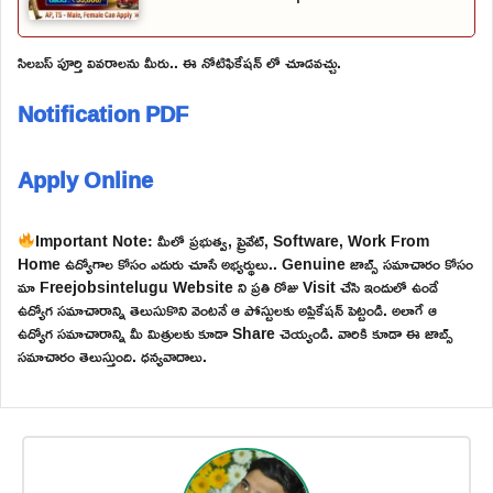
సిలబస్ పూర్తి వివరాలను మీరు.. ఈ నోటిఫికేషన్ లో చూడవచ్చు.
Notification PDF
Apply Online
Important Note: మీలో ప్రభుత్వ, ప్రైవేట్, Software, Work From
Home ఉద్యోగాల కోసం ఎదురు చూసే అభ్యర్థులు.. Genuine జాబ్స్ సమాచారం కోసం
మా Freejobsintelugu Website ని ప్రతి రోజు Visit చేసి ఇందులో ఉండే
ఉద్యోగ సమాచారాన్ని తెలుసుకొని వెంటనే ఆ పోస్టులకు అప్లికేషన్ పెట్టండి. అలాగే ఆ
ఉద్యోగ సమాచారాన్ని మీ మిత్రులకు కూడా Share చెయ్యండి. వారికి కూడా ఈ జాబ్స్
సమాచారం తెలుస్తుంది. ధన్యవాదాలు.