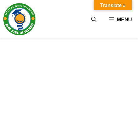
Skip
Translate »
to
content
MENU