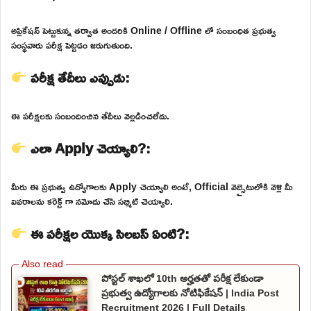
అప్లికేషన్ పెట్టుకున్న తర్వాత అందరికి Online / Offline లో సంబంధిత ప్రభుత్వ
సంస్థవారు పరీక్ష పెట్టడం జరుగుతుంది.
పరీక్ష తేదీలు ఎప్పుడు:
ఈ పరీక్షలకు సంబందించిన తేదీలు వెల్లడించలేదు.
ఎలా Apply చెయ్యాలి?:
మీరు ఈ ప్రభుత్వ ఉద్యోగాలకు Apply చెయ్యాలి అంటే, Official వెబ్సైటులోకి వెళ్లి మీ
వివరాలను కరెక్ట్ గా నమోదు చేసి సబ్మిట్ చెయ్యాలి.
ఈ పరీక్షల యొక్క సిలబస్ ఏంటి?:
పోస్టల్ శాఖలో 10th అర్హతతో పరీక్ష లేకుండా
ప్రభుత్వ ఉద్యోగాలకు నోటిఫికేషన్ | India Post
Recruitment 2026 | Full Details