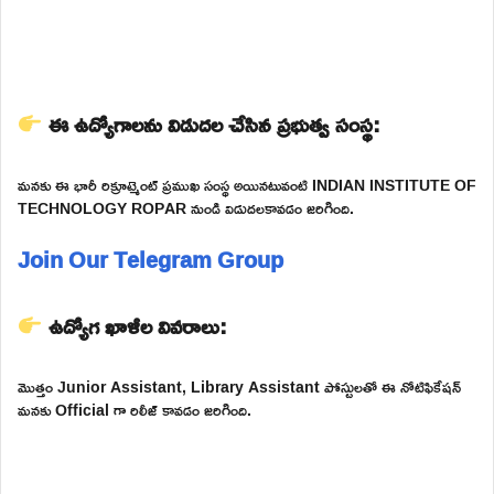
ఈ ఉద్యోగాలను విడుదల చేసిన ప్రభుత్వ సంస్థ:
మనకు ఈ భారీ రిక్రూట్మెంట్ ప్రముఖ సంస్థ అయినటువంటి INDIAN INSTITUTE OF
TECHNOLOGY ROPAR నుండి విడుదలకావడం జరిగింది.
Join Our Telegram Group
ఉద్యోగ ఖాళీల వివరాలు:
మొత్తం Junior Assistant, Library Assistant పోస్టులతో ఈ నోటిఫికేషన్
మనకు Official గా రిలీజ్ కావడం జరిగింది.