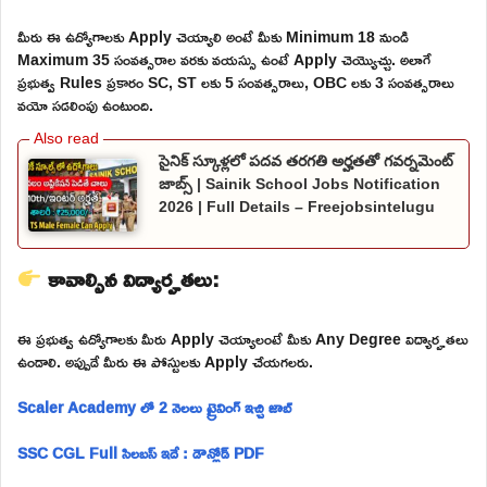
మీరు ఈ ఉద్యోగాలకు Apply చెయ్యాలి అంటే మీకు Minimum 18 నుండి
Maximum 35 సంవత్సరాల వరకు వయస్సు ఉంటే Apply చెయ్యొచ్చు. అలాగే
ప్రభుత్వ Rules ప్రకారం SC, ST లకు 5 సంవత్సరాలు, OBC లకు 3 సంవత్సరాలు
వయో సడలింపు ఉంటుంది.
సైనిక్ స్కూళ్లలో పదవ తరగతి అర్హతతో గవర్నమెంట్
జాబ్స్ | Sainik School Jobs Notification
2026 | Full Details – Freejobsintelugu
కావాల్సిన విద్యార్హతలు:
ఈ ప్రభుత్వ ఉద్యోగాలకు మీరు Apply చెయ్యాలంటే మీకు Any Degree విద్యార్హతలు
ఉండాలి. అప్పుడే మీరు ఈ పోస్టులకు Apply చేయగలరు.
Scaler Academy లో 2 నెలలు ట్రైనింగ్ ఇచ్చి జాబ్
SSC CGL Full సిలబస్ ఇదే : డౌన్లోడ్ PDF