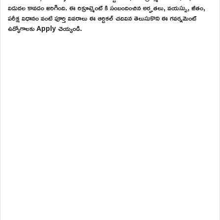
విడుదల కావడం జరిగింది. ఈ రిక్రూట్మెంట్ కి సంబందించిన అర్హతలు, వయస్సు, జీతం,
పరీక్ష విధానం వంటి పూర్తి వివరాలు ఈ ఆర్టికల్ చదివిన తెలుసుకొని ఈ గవర్నమెంట్
ఉద్యోగాలకు Apply చెయ్యండి.