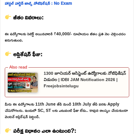
హాస్టల్ వార్డెన్ జాబ్స్ నోటిఫికేషన్ : No Exam
జీతం వివరాలు:
ఈ ఉద్యోగాలకు సెలెక్ట్ అయినవారికి ₹40,000/- రూపాయల జీతం ప్రతి నెల చెల్లించడం
జరుగుతుంది.
అప్లికేషన్ ఫీజు:
1300 జూనియర్ అసిస్టెంట్ ఉద్యోగాలకు నోటిఫికేషన్
విడుదల | IDBI JAM Notification 2026 |
Freejobsintelugu
మీరు ఈ ఉద్యోగాలకు 11th June తేదీ నుండి 10th July తేదీ వరకు Apply
చేసుకోగలరు. ఇందులో SC, ST లకు ఎటువంటి ఫీజు లేదు.. కావున ఆలస్యం చేయకుండా
వెంటనే అప్లికేషన్ పెట్టండి.
పరీక్ష విధానం ఎలా ఉంటుంది?: