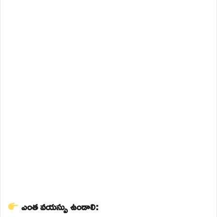
ఎంత వయస్సు ఉండాలి: