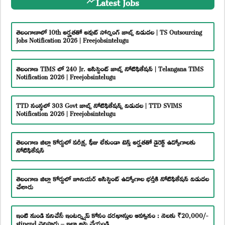
Latest Jobs
తెలంగాణాలో 10th అర్హతతో అవుట్ సోర్సింగ్ జాబ్స్ విడుదల | TS Outsourcing
Jobs Notification 2026 | Freejobsintelugu
తెలంగాణ TIMS లో 240 Jr. అసిస్టెంట్ జాబ్స్ నోటిఫికేషన్ | Telangana TIMS
Notification 2026 | Freejobsintelugu
TTD సంస్థలో 303 Govt జాబ్స్ నోటిఫికేషన్స్ విడుదల | TTD SVIMS
Notification 2026 | Freejobsintelugu
తెలంగాణ జిల్లా కోర్టులో పరీక్ష, ఫీజు లేకుండా టెన్త్ అర్హతతో డైరెక్ట్ ఉద్యోగాలకు
నోటిఫికేషన్
తెలంగాణ జిల్లా కోర్టులో జూనియర్ అసిస్టెంట్ ఉద్యోగాల భర్తీకి నోటిఫికేషన్ విడుదల
చేశారు
ఇంటి నుండి పనిచేసే ఇంటర్న్షిప్ కోసం దరఖాస్తుల ఆహ్వానం : నెలకు ₹20,000/-
stipend చెల్లిస్తారు – ఇలా అప్లై చేయండి