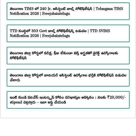
తెలంగాణ TIMS లో 240 Jr. అసిస్టెంట్ జాబ్స్ నోటిఫికేషన్ | Telangana TIMS
Notification 2026 | Freejobsintelugu
TTD సంస్థలో 303 Govt జాబ్స్ నోటిఫికేషన్స్ విడుదల | TTD SVIMS
Notification 2026 | Freejobsintelugu
తెలంగాణ జిల్లా కోర్టులో పరీక్ష, ఫీజు లేకుండా టెన్త్ అర్హతతో డైరెక్ట్ ఉద్యోగాలకు
నోటిఫికేషన్
తెలంగాణ జిల్లా కోర్టులో జూనియర్ అసిస్టెంట్ ఉద్యోగాల భర్తీకి నోటిఫికేషన్ విడుదల
చేశారు
ఇంటి నుండి పనిచేసే ఇంటర్న్షిప్ కోసం దరఖాస్తుల ఆహ్వానం : నెలకు ₹20,000/-
stipend చెల్లిస్తారు – ఇలా అప్లై చేయండి