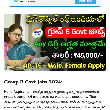
Join Telegram
Join Now
Group B Govt Jobs 2024:
Hello Aspirants.. నిరుద్యోగ అభ్యర్థులకు ప్రముఖ ప్రభుత్వ సంస్థ అయినటువంటి
Press Counsil Of India నుండి 03 Assistant Section Officer
పోస్టులతో భారీ రిక్రూట్మెంట్ నోటిఫికేషన్ విడుదల కావడం జరిగింది. ఈ రిక్రూట్మెంట్ కి
సంబందించిన అర్హతలు, వయస్సు, జీతం, పరీక్ష విధానం వంటి పూర్తి వివరాలు ఈ ఆర్టికల్