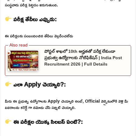
సంస్థవారు పరీక్ష పెట్టడం జరుగుతుంది.
పరీక్ష తేదీలు ఎప్పుడు:
ఈ పరీక్షలకు సంబందించిన తేదీలు వెల్లడించలేదు
పోస్టల్ శాఖలో 10th అర్హతతో పరీక్ష లేకుండా
ప్రభుత్వ ఉద్యోగాలకు నోటిఫికేషన్ | India Post
Recruitment 2026 | Full Details
ఎలా Apply చెయ్యాలి?:
మీరు ఈ ప్రభుత్వ ఉద్యోగాలకు Apply చెయ్యాలి అంటే, Official వెబ్సైటులోకి వెళ్లి మీ
వివరాలను కరెక్ట్ గా నమోదు చేసి సబ్మిట్ చెయ్యాలి.
ఈ పరీక్షల యొక్క సిలబస్ ఏంటి?: