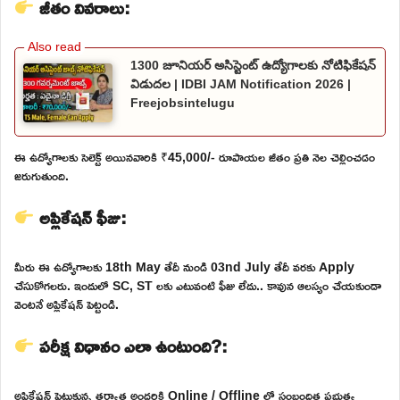
జీతం వివరాలు:
1300 జూనియర్ అసిస్టెంట్ ఉద్యోగాలకు నోటిఫికేషన్
విడుదల | IDBI JAM Notification 2026 |
Freejobsintelugu
ఈ ఉద్యోగాలకు సెలెక్ట్ అయినవారికి ₹45,000/- రూపాయల జీతం ప్రతి నెల చెల్లించడం
జరుగుతుంది.
అప్లికేషన్ ఫీజు:
మీరు ఈ ఉద్యోగాలకు 18th May తేదీ నుండి 03nd July తేదీ వరకు Apply
చేసుకోగలరు. ఇందులో SC, ST లకు ఎటువంటి ఫీజు లేదు.. కావున ఆలస్యం చేయకుండా
వెంటనే అప్లికేషన్ పెట్టండి.
పరీక్ష విధానం ఎలా ఉంటుంది?:
అప్లికేషన్ పెట్టుకున్న తర్వాత అందరికి Online / Offline లో సంబంధిత ప్రభుత్వ