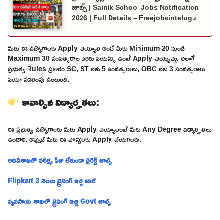
జాబ్స్ | Sainik School Jobs Notification
2026 | Full Details – Freejobsintelugu
మీరు ఈ ఉద్యోగాలకు Apply చెయ్యాలి అంటే మీకు Minimum 20 నుండి
Maximum 30 సంవత్సరాల వరకు వయస్సు ఉంటే Apply చెయ్యొచ్చు. అలాగే
ప్రభుత్వ Rules ప్రకారం SC, ST లకు 5 సంవత్సరాలు, OBC లకు 3 సంవత్సరాలు
వయో సడలింపు ఉంటుంది.
కావాల్సిన విద్యార్హతలు:
ఈ ప్రభుత్వ ఉద్యోగాలకు మీరు Apply చెయ్యాలంటే మీకు Any Degree విద్యార్హతలు
ఉండాలి. అప్పుడే మీరు ఈ పోస్టులకు Apply చేయగలరు.
అటవీశాఖలో పరీక్ష, ఫీజు లేకుండా డైరెక్ట్ జాబ్స్
Flipkart 3 నెలలు ట్రైనింగ్ ఇచ్చి జాబ్
వ్యవసాయ శాఖలో ట్రైనింగ్ ఇచ్చి Govt జాబ్స్