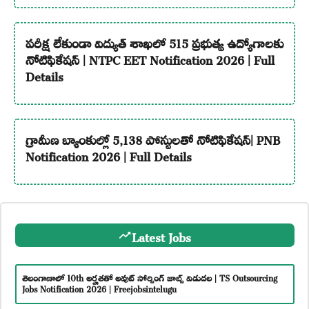
పరీక్ష లేకుండా విద్యుత్ శాఖలో 515 ప్రభుత్వ ఉద్యోగాలకు
నోటిఫికేషన్ | NTPC EET Notification 2026 | Full
Details
గ్రామీణ బ్యాంకుల్లో 5,138 పోస్టులతో నోటిఫికేషన్| PNB
Notification 2026 | Full Details
Latest Jobs
తెలంగాణాలో 10th అర్హతతో అవుట్ సోర్సింగ్ జాబ్స్ విడుదల | TS Outsourcing
Jobs Notification 2026 | Freejobsintelugu