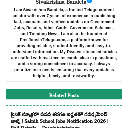
Sivakrishna Bandela
I am Sivakrishna Bandela, a trusted Telugu content
creator with over 7 years of experience in publishing
fast, accurate, and verified updates on Government
Jobs, Results, Admit Cards, Government Schemes,
and Trending News. I am also the founder of
FreeJobsInTelugu.com, a platform known for
providing reliable, student-friendly, and easy-to-
understand information. My Discover-focused articles
are crafted with real-time research, clear explanations,
and a strong commitment to accuracy. I always
prioritize user needs, ensuring that every update is
helpful, timely, and trustworthy.
Related Posts
సైనిక్ స్కూళ్లలో పదవ తరగతి అర్హతతో గవర్నమెంట్
జాబ్స్ | Sainik School Jobs Notification 2026 |
Full Details – Freejobsintelugu