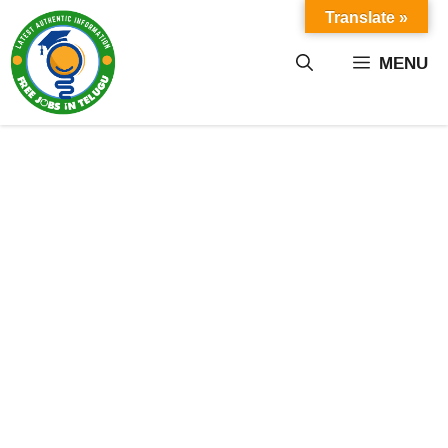
Skip
Translate »
to
content
MENU