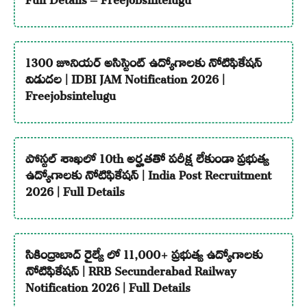
1300 జూనియర్ అసిస్టెంట్ ఉద్యోగాలకు నోటిఫికేషన్
విడుదల | IDBI JAM Notification 2026 |
Freejobsintelugu
పోస్టల్ శాఖలో 10th అర్హతతో పరీక్ష లేకుండా ప్రభుత్వ
ఉద్యోగాలకు నోటిఫికేషన్ | India Post Recruitment
2026 | Full Details
సికింద్రాబాద్ రైల్వే లో 11,000+ ప్రభుత్వ ఉద్యోగాలకు
నోటిఫికేషన్ | RRB Secunderabad Railway
Notification 2026 | Full Details