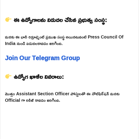
ఈ ఉద్యోగాలను విడుదల చేసిన ప్రభుత్వ సంస్థ:
మనకు ఈ భారీ రిక్రూట్మెంట్ ప్రముఖ సంస్థ అయినటువంటి Press Council Of
India నుండి విడుదలకావడం జరిగింది.
Join Our Telegram Group
ఉద్యోగ ఖాళీల వివరాలు:
మొత్తం Assistant Section Officer పోస్టులతో ఈ నోటిఫికేషన్ మనకు
Official గా రిలీజ్ కావడం జరిగింది.