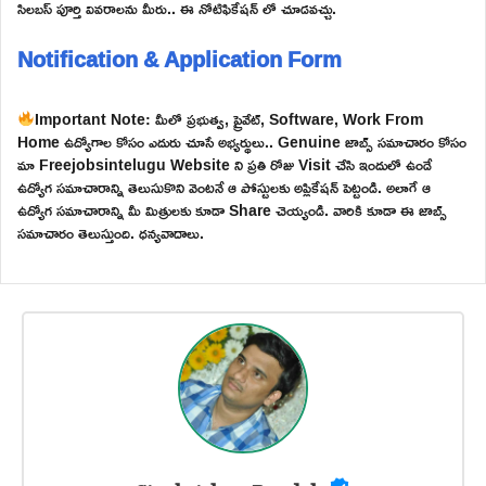
సిలబస్ పూర్తి వివరాలను మీరు.. ఈ నోటిఫికేషన్ లో చూడవచ్చు.
Notification & Application Form
Important Note: మీలో ప్రభుత్వ, ప్రైవేట్, Software, Work From
Home ఉద్యోగాల కోసం ఎదురు చూసే అభ్యర్థులు.. Genuine జాబ్స్ సమాచారం కోసం
మా Freejobsintelugu Website ని ప్రతి రోజు Visit చేసి ఇందులో ఉండే
ఉద్యోగ సమాచారాన్ని తెలుసుకొని వెంటనే ఆ పోస్టులకు అప్లికేషన్ పెట్టండి. అలాగే ఆ
ఉద్యోగ సమాచారాన్ని మీ మిత్రులకు కూడా Share చెయ్యండి. వారికి కూడా ఈ జాబ్స్
సమాచారం తెలుస్తుంది. ధన్యవాదాలు.