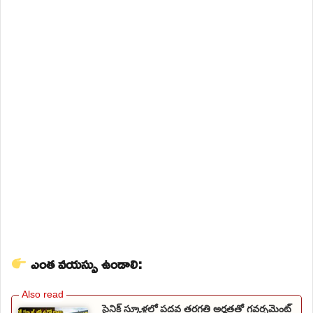
ఎంత వయస్సు ఉండాలి:
సైనిక్ స్కూళ్లలో పదవ తరగతి అర్హతతో గవర్నమెంట్