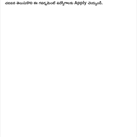
చదివిన తెలుసుకొని ఈ గవర్నమెంట్ ఉద్యోగాలకు Apply చెయ్యండి.