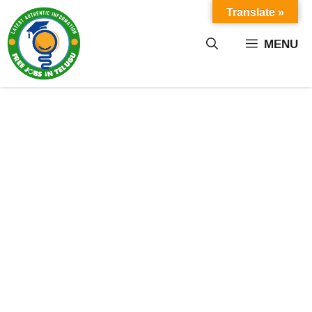
Skip
Translate »
to
content
MENU