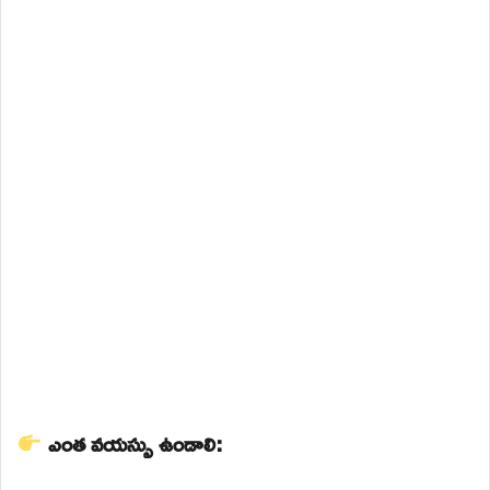
ఎంత వయస్సు ఉండాలి: