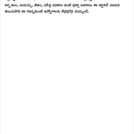
అర్హతలు, వయస్సు, జీతం, పరీక్ష విధానం వంటి పూర్తి వివరాలు ఈ ఆర్టికల్ చదివిన
తెలుసుకొని ఈ గవర్నమెంట్ ఉద్యోగాలకు Apply చెయ్యండి.