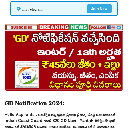
Join Telegram
Join Now
GD Notification 2024:
Hello Aspirants.. నిరుద్యోగ అభ్యర్థులకు ప్రముఖ ప్రభుత్వ సంస్థ అయినటువంటి
Indian Coast Guard నుండి 320 GD Navii, Yantrik పోస్టులతో భారీ
రిక్రూట్మెంట్ నోటిఫికేషన్ విడుదల కావడం జరిగింది. ఈ రిక్రూట్మెంట్ కి సంబందించిన