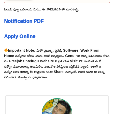
సిలబస్ పూర్తి వివరాలను మీరు.. ఈ నోటిఫికేషన్ లో చూడవచ్చు.
Notification PDF
Apply Online
Important Note: మీలో ప్రభుత్వ, ప్రైవేట్, Software, Work From
Home ఉద్యోగాల కోసం ఎదురు చూసే అభ్యర్థులు.. Genuine జాబ్స్ సమాచారం కోసం
మా Freejobsintelugu Website ని ప్రతి రోజు Visit చేసి ఇందులో ఉండే
ఉద్యోగ సమాచారాన్ని తెలుసుకొని వెంటనే ఆ పోస్టులకు అప్లికేషన్ పెట్టండి. అలాగే ఆ
ఉద్యోగ సమాచారాన్ని మీ మిత్రులకు కూడా Share చెయ్యండి. వారికి కూడా ఈ జాబ్స్
సమాచారం తెలుస్తుంది. ధన్యవాదాలు.