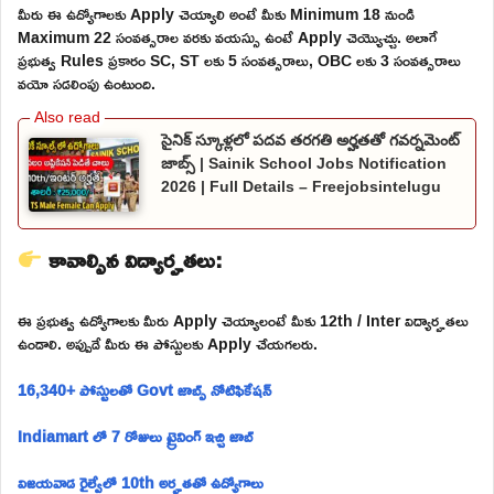
మీరు ఈ ఉద్యోగాలకు Apply చెయ్యాలి అంటే మీకు Minimum 18 నుండి
Maximum 22 సంవత్సరాల వరకు వయస్సు ఉంటే Apply చెయ్యొచ్చు. అలాగే
ప్రభుత్వ Rules ప్రకారం SC, ST లకు 5 సంవత్సరాలు, OBC లకు 3 సంవత్సరాలు
వయో సడలింపు ఉంటుంది.
సైనిక్ స్కూళ్లలో పదవ తరగతి అర్హతతో గవర్నమెంట్
జాబ్స్ | Sainik School Jobs Notification
2026 | Full Details – Freejobsintelugu
కావాల్సిన విద్యార్హతలు:
ఈ ప్రభుత్వ ఉద్యోగాలకు మీరు Apply చెయ్యాలంటే మీకు 12th / Inter విద్యార్హతలు
ఉండాలి. అప్పుడే మీరు ఈ పోస్టులకు Apply చేయగలరు.
16,340+ పోస్టులతో Govt జాబ్స్ నోటిఫికేషన్
Indiamart లో 7 రోజులు ట్రైనింగ్ ఇచ్చి జాబ్
విజయవాడ రైల్వేలో 10th అర్హతతో ఉద్యోగాలు