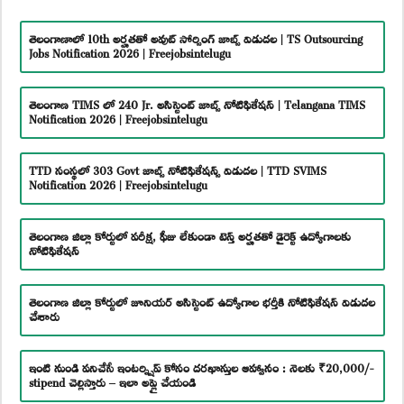
తెలంగాణాలో 10th అర్హతతో అవుట్ సోర్సింగ్ జాబ్స్ విడుదల | TS Outsourcing
Jobs Notification 2026 | Freejobsintelugu
తెలంగాణ TIMS లో 240 Jr. అసిస్టెంట్ జాబ్స్ నోటిఫికేషన్ | Telangana TIMS
Notification 2026 | Freejobsintelugu
TTD సంస్థలో 303 Govt జాబ్స్ నోటిఫికేషన్స్ విడుదల | TTD SVIMS
Notification 2026 | Freejobsintelugu
తెలంగాణ జిల్లా కోర్టులో పరీక్ష, ఫీజు లేకుండా టెన్త్ అర్హతతో డైరెక్ట్ ఉద్యోగాలకు
నోటిఫికేషన్
తెలంగాణ జిల్లా కోర్టులో జూనియర్ అసిస్టెంట్ ఉద్యోగాల భర్తీకి నోటిఫికేషన్ విడుదల
చేశారు
ఇంటి నుండి పనిచేసే ఇంటర్న్షిప్ కోసం దరఖాస్తుల ఆహ్వానం : నెలకు ₹20,000/-
stipend చెల్లిస్తారు – ఇలా అప్లై చేయండి