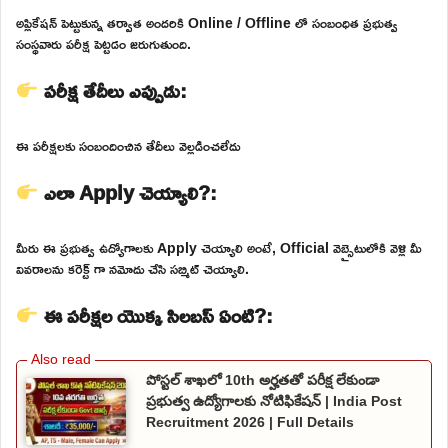
అప్లికేషన్ పెట్టుకున్న తర్వాత అందరికి Online / Offline లో సంబంధిత ప్రభుత్వ
సంస్థవారు పరీక్ష పెట్టడం జరుగుతుంది.
పరీక్ష తేదీలు ఎప్పుడు:
ఈ పరీక్షలకు సంబందించిన తేదీలు వెల్లడించలేదు
ఎలా Apply చెయ్యాలి?:
మీరు ఈ ప్రభుత్వ ఉద్యోగాలకు Apply చెయ్యాలి అంటే, Official వెబ్సైటులోకి వెళ్లి మీ
వివరాలను కరెక్ట్ గా నమోదు చేసి సబ్మిట్ చెయ్యాలి.
ఈ పరీక్షల యొక్క సిలబస్ ఏంటి?:
పోస్టల్ శాఖలో 10th అర్హతతో పరీక్ష లేకుండా
ప్రభుత్వ ఉద్యోగాలకు నోటిఫికేషన్ | India Post
Recruitment 2026 | Full Details