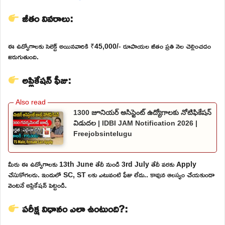
జీతం వివరాలు:
ఈ ఉద్యోగాలకు సెలెక్ట్ అయినవారికి ₹45,000/- రూపాయల జీతం ప్రతి నెల చెల్లించడం
జరుగుతుంది.
అప్లికేషన్ ఫీజు:
1300 జూనియర్ అసిస్టెంట్ ఉద్యోగాలకు నోటిఫికేషన్
విడుదల | IDBI JAM Notification 2026 |
Freejobsintelugu
మీరు ఈ ఉద్యోగాలకు 13th June తేదీ నుండి 3rd July తేదీ వరకు Apply
చేసుకోగలరు. ఇందులో SC, ST లకు ఎటువంటి ఫీజు లేదు.. కావున ఆలస్యం చేయకుండా
వెంటనే అప్లికేషన్ పెట్టండి.
పరీక్ష విధానం ఎలా ఉంటుంది?: