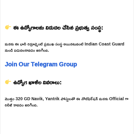
ఈ ఉద్యోగాలను విడుదల చేసిన ప్రభుత్వ సంస్థ:
మనకు ఈ భారీ రిక్రూట్మెంట్ ప్రముఖ సంస్థ అయినటువంటి Indian Coast Guard
నుండి విడుదలకావడం జరిగింది.
Join Our Telegram Group
ఉద్యోగ ఖాళీల వివరాలు:
మొత్తం 320 GD Navik, Yantrik పోస్టులతో ఈ నోటిఫికేషన్ మనకు Official గా
రిలీజ్ కావడం జరిగింది.