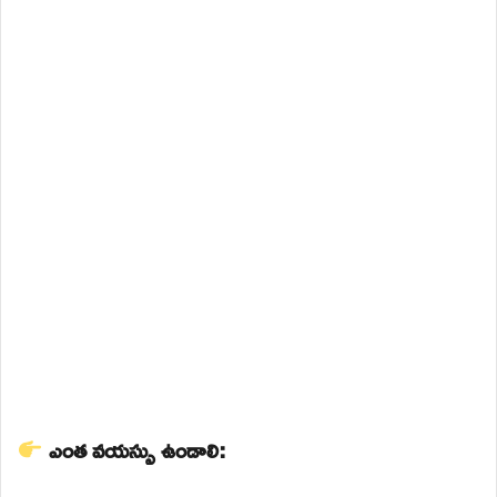
ఎంత వయస్సు ఉండాలి: