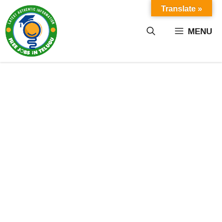
Skip
Translate »
to
content
MENU