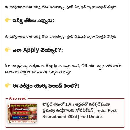
ఈ ఉద్యోగాలకు రాత పరీక్ష లేదు, ఇంటర్వ్యూ, గ్రూప్ డిస్కషన్ ద్వారా సెలక్షన్ చేస్తారు
పరీక్ష తేదీలు ఎప్పుడు:
ఈ ఉద్యోగాలకు రాత పరీక్ష లేదు, ఇంటర్వ్యూ, గ్రూప్ డిస్కషన్ ద్వారా సెలక్షన్ చేస్తారు
ఎలా Apply చెయ్యాలి?:
మీరు ఈ ప్రభుత్వ ఉద్యోగాలకు Apply చెయ్యాలి అంటే, Official వెబ్సైటులోకి వెళ్లి మీ
వివరాలను కరెక్ట్ గా నమోదు చేసి సబ్మిట్ చెయ్యాలి.
ఈ పరీక్షల యొక్క సిలబస్ ఏంటి?:
పోస్టల్ శాఖలో 10th అర్హతతో పరీక్ష లేకుండా
ప్రభుత్వ ఉద్యోగాలకు నోటిఫికేషన్ | India Post
Recruitment 2026 | Full Details