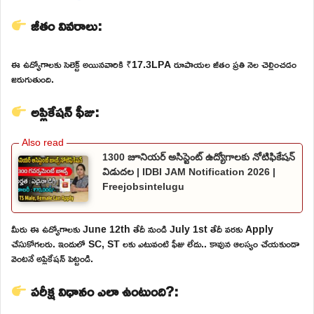
జీతం వివరాలు:
ఈ ఉద్యోగాలకు సెలెక్ట్ అయినవారికి ₹17.3LPA రూపాయల జీతం ప్రతి నెల చెల్లించడం
జరుగుతుంది.
అప్లికేషన్ ఫీజు:
1300 జూనియర్ అసిస్టెంట్ ఉద్యోగాలకు నోటిఫికేషన్
విడుదల | IDBI JAM Notification 2026 |
Freejobsintelugu
మీరు ఈ ఉద్యోగాలకు June 12th తేదీ నుండి July 1st తేదీ వరకు Apply
చేసుకోగలరు. ఇందులో SC, ST లకు ఎటువంటి ఫీజు లేదు.. కావున ఆలస్యం చేయకుండా
వెంటనే అప్లికేషన్ పెట్టండి.
పరీక్ష విధానం ఎలా ఉంటుంది?: