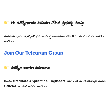
ఈ ఉద్యోగాలను విడుదల చేసిన ప్రభుత్వ సంస్థ:
మనకు ఈ భారీ రిక్రూట్మెంట్ ప్రముఖ సంస్థ అయినటువంటి IOCL నుండి విడుదలకావడం
జరిగింది.
Join Our Telegram Group
ఉద్యోగ ఖాళీల వివరాలు:
మొత్తం Graduate Apprentice Engineers పోస్టులతో ఈ నోటిఫికేషన్ మనకు
Official గా రిలీజ్ కావడం జరిగింది.