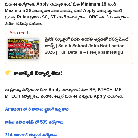
మీరు ఈ ఉద్యోగాలకు Apply చెయ్యాలి అంటే మీకు Minimum 18 నుండి
Maximum 30 సంవత్సరాల వరకు వయస్సు ఉంటే Apply చెయ్యొచ్చు. అలాగే
ప్రభుత్వ Rules ప్రకారం SC, ST లకు 5 సంవత్సరాలు, OBC లకు 3 సంవత్సరాలు
వయో సడలింపు ఉంటుంది.
సైనిక్ స్కూళ్లలో పదవ తరగతి అర్హతతో గవర్నమెంట్
జాబ్స్ | Sainik School Jobs Notification
2026 | Full Details – Freejobsintelugu
కావాల్సిన విద్యార్హతలు:
ఈ ప్రభుత్వ ఉద్యోగాలకు మీరు Apply చెయ్యాలంటే మీకు BE, BTECH, ME,
MTECH విద్యార్హతలు ఉండాలి. అప్పుడే మీరు ఈ పోస్టులకు Apply చేయగలరు.
Amazon లో 8 వారాలు ట్రైనింగ్ ఇచ్చి జాబ్
గ్రామీణ ఉపాధి ఆఫీస్ లో 509 ఉద్యోగాలు
214 జూనియర్ అసిస్టెంట్ ఉద్యోగాలు