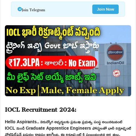
Join Telegram
Join Now
IOCL Recruitment 2024:
Hello Aspirants.. నిరుద్యోగ అభ్యర్థులకు ప్రముఖ ప్రభుత్వ సంస్థ అయినటువంటి
IOCL నుండి Graduate Apprentice Engineers పోస్టులతో భారీ రిక్రూట్మెంట్
నోటిఫికేషన్ విడుదల కావడం జరిగింది. ఈ రిక్రూట్మెంట్ కి సంబందించిన అర్హతలు,