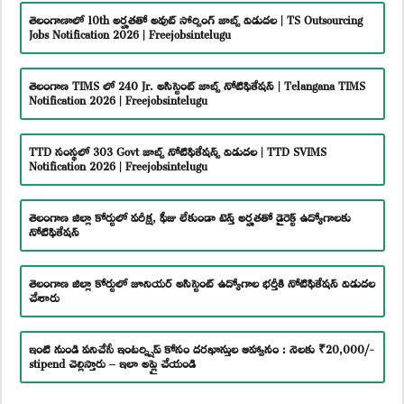
తెలంగాణాలో 10th అర్హతతో అవుట్ సోర్సింగ్ జాబ్స్ విడుదల | TS Outsourcing
Jobs Notification 2026 | Freejobsintelugu
తెలంగాణ TIMS లో 240 Jr. అసిస్టెంట్ జాబ్స్ నోటిఫికేషన్ | Telangana TIMS
Notification 2026 | Freejobsintelugu
TTD సంస్థలో 303 Govt జాబ్స్ నోటిఫికేషన్స్ విడుదల | TTD SVIMS
Notification 2026 | Freejobsintelugu
తెలంగాణ జిల్లా కోర్టులో పరీక్ష, ఫీజు లేకుండా టెన్త్ అర్హతతో డైరెక్ట్ ఉద్యోగాలకు
నోటిఫికేషన్
తెలంగాణ జిల్లా కోర్టులో జూనియర్ అసిస్టెంట్ ఉద్యోగాల భర్తీకి నోటిఫికేషన్ విడుదల
చేశారు
ఇంటి నుండి పనిచేసే ఇంటర్న్షిప్ కోసం దరఖాస్తుల ఆహ్వానం : నెలకు ₹20,000/-
stipend చెల్లిస్తారు – ఇలా అప్లై చేయండి