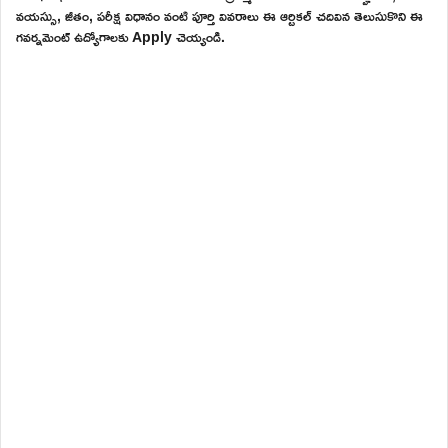
వయస్సు, జీతం, పరీక్ష విధానం వంటి పూర్తి వివరాలు ఈ ఆర్టికల్ చదివిన తెలుసుకొని ఈ
గవర్నమెంట్ ఉద్యోగాలకు Apply చెయ్యండి.