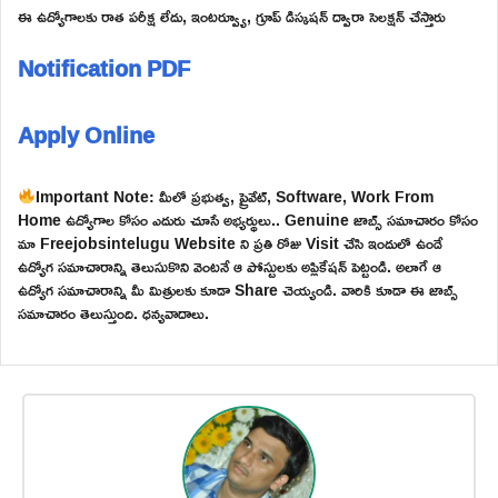
ఈ ఉద్యోగాలకు రాత పరీక్ష లేదు, ఇంటర్వ్యూ, గ్రూప్ డిస్కషన్ ద్వారా సెలక్షన్ చేస్తారు
Notification PDF
Apply Online
Important Note: మీలో ప్రభుత్వ, ప్రైవేట్, Software, Work From
Home ఉద్యోగాల కోసం ఎదురు చూసే అభ్యర్థులు.. Genuine జాబ్స్ సమాచారం కోసం
మా Freejobsintelugu Website ని ప్రతి రోజు Visit చేసి ఇందులో ఉండే
ఉద్యోగ సమాచారాన్ని తెలుసుకొని వెంటనే ఆ పోస్టులకు అప్లికేషన్ పెట్టండి. అలాగే ఆ
ఉద్యోగ సమాచారాన్ని మీ మిత్రులకు కూడా Share చెయ్యండి. వారికి కూడా ఈ జాబ్స్
సమాచారం తెలుస్తుంది. ధన్యవాదాలు.