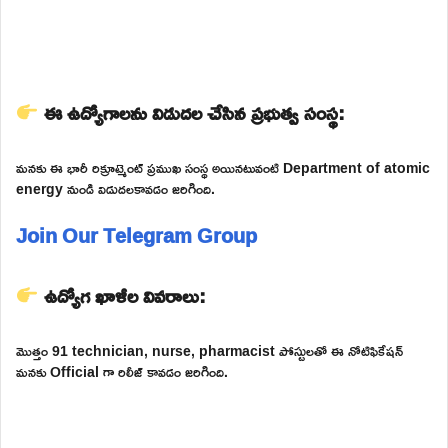
ఈ ఉద్యోగాలను విడుదల చేసిన ప్రభుత్వ సంస్థ:
మనకు ఈ భారీ రిక్రూట్మెంట్ ప్రముఖ సంస్థ అయినటువంటి Department of atomic
energy నుండి విడుదలకావడం జరిగింది.
Join Our Telegram Group
ఉద్యోగ ఖాళీల వివరాలు:
మొత్తం 91 technician, nurse, pharmacist పోస్టులతో ఈ నోటిఫికేషన్
మనకు Official గా రిలీజ్ కావడం జరిగింది.