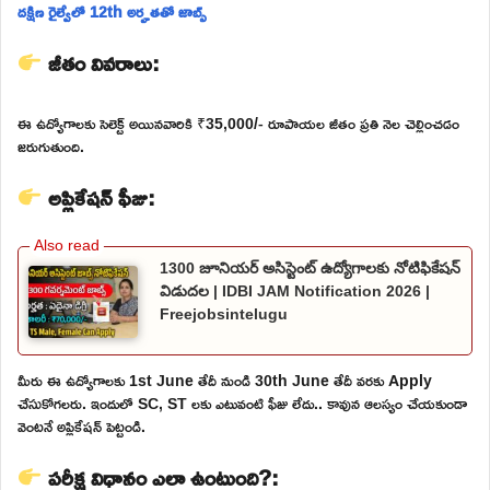
దక్షిణ రైల్వేలో 12th అర్హతతో జాబ్స్
జీతం వివరాలు:
ఈ ఉద్యోగాలకు సెలెక్ట్ అయినవారికి ₹35,000/- రూపాయల జీతం ప్రతి నెల చెల్లించడం
జరుగుతుంది.
అప్లికేషన్ ఫీజు:
1300 జూనియర్ అసిస్టెంట్ ఉద్యోగాలకు నోటిఫికేషన్
విడుదల | IDBI JAM Notification 2026 |
Freejobsintelugu
మీరు ఈ ఉద్యోగాలకు 1st June తేదీ నుండి 30th June తేదీ వరకు Apply
చేసుకోగలరు. ఇందులో SC, ST లకు ఎటువంటి ఫీజు లేదు.. కావున ఆలస్యం చేయకుండా
వెంటనే అప్లికేషన్ పెట్టండి.
పరీక్ష విధానం ఎలా ఉంటుంది?: