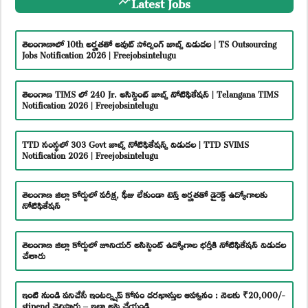
Latest Jobs
తెలంగాణాలో 10th అర్హతతో అవుట్ సోర్సింగ్ జాబ్స్ విడుదల | TS Outsourcing
Jobs Notification 2026 | Freejobsintelugu
తెలంగాణ TIMS లో 240 Jr. అసిస్టెంట్ జాబ్స్ నోటిఫికేషన్ | Telangana TIMS
Notification 2026 | Freejobsintelugu
TTD సంస్థలో 303 Govt జాబ్స్ నోటిఫికేషన్స్ విడుదల | TTD SVIMS
Notification 2026 | Freejobsintelugu
తెలంగాణ జిల్లా కోర్టులో పరీక్ష, ఫీజు లేకుండా టెన్త్ అర్హతతో డైరెక్ట్ ఉద్యోగాలకు
నోటిఫికేషన్
తెలంగాణ జిల్లా కోర్టులో జూనియర్ అసిస్టెంట్ ఉద్యోగాల భర్తీకి నోటిఫికేషన్ విడుదల
చేశారు
ఇంటి నుండి పనిచేసే ఇంటర్న్షిప్ కోసం దరఖాస్తుల ఆహ్వానం : నెలకు ₹20,000/-
stipend చెల్లిస్తారు – ఇలా అప్లై చేయండి