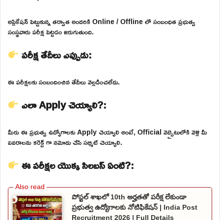
అప్లికేషన్ పెట్టుకున్న తర్వాత అందరికి Online / Offline లో సంబంధిత ప్రభుత్వ
సంస్థవారు పరీక్ష పెట్టడం జరుగుతుంది.
పరీక్ష తేదీలు ఎప్పుడు:
ఈ పరీక్షలకు సంబందించిన తేదీలు వెల్లడించలేదు.
ఎలా Apply చెయ్యాలి?:
మీరు ఈ ప్రభుత్వ ఉద్యోగాలకు Apply చెయ్యాలి అంటే, Official వెబ్సైటులోకి వెళ్లి మీ
వివరాలను కరెక్ట్ గా నమోదు చేసి సబ్మిట్ చెయ్యాలి.
ఈ పరీక్షల యొక్క సిలబస్ ఏంటి?:
పోస్టల్ శాఖలో 10th అర్హతతో పరీక్ష లేకుండా
ప్రభుత్వ ఉద్యోగాలకు నోటిఫికేషన్ | India Post
Recruitment 2026 | Full Details