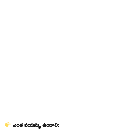
ఎంత వయస్సు ఉండాలి: