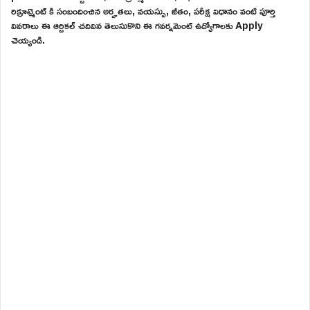
రిక్రూట్మెంట్ కి సంబందించిన అర్హతలు, వయస్సు, జీతం, పరీక్ష విధానం వంటి పూర్తి
వివరాలు ఈ ఆర్టికల్ చదివిన తెలుసుకొని ఈ గవర్నమెంట్ ఉద్యోగాలకు Apply
చెయ్యండి.