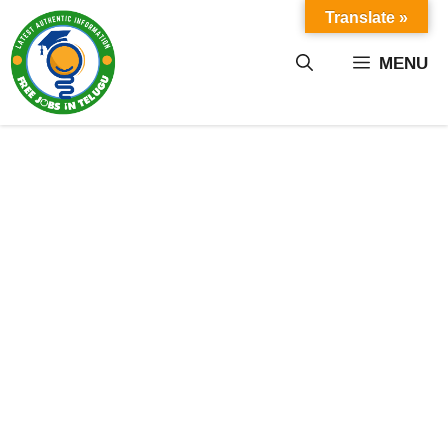
Skip
Translate »
to
content
MENU