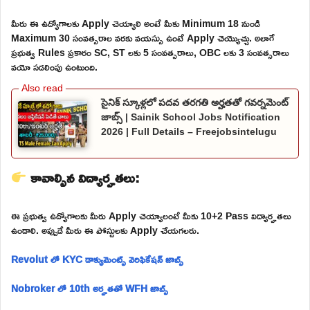
మీరు ఈ ఉద్యోగాలకు Apply చెయ్యాలి అంటే మీకు Minimum 18 నుండి
Maximum 30 సంవత్సరాల వరకు వయస్సు ఉంటే Apply చెయ్యొచ్చు. అలాగే
ప్రభుత్వ Rules ప్రకారం SC, ST లకు 5 సంవత్సరాలు, OBC లకు 3 సంవత్సరాలు
వయో సడలింపు ఉంటుంది.
సైనిక్ స్కూళ్లలో పదవ తరగతి అర్హతతో గవర్నమెంట్
జాబ్స్ | Sainik School Jobs Notification
2026 | Full Details – Freejobsintelugu
కావాల్సిన విద్యార్హతలు:
ఈ ప్రభుత్వ ఉద్యోగాలకు మీరు Apply చెయ్యాలంటే మీకు 10+2 Pass విద్యార్హతలు
ఉండాలి. అప్పుడే మీరు ఈ పోస్టులకు Apply చేయగలరు.
Revolut లో KYC డాక్యుమెంట్స్ వెరిఫికేషన్ జాబ్స్
Nobroker లో 10th అర్హతతో WFH జాబ్స్