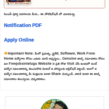
సిలబస్ పూర్తి వివరాలను మీరు.. ఈ నోటిఫికేషన్ లో చూడవచ్చు.
Notification PDF
Apply Online
Important Note: మీలో ప్రభుత్వ, ప్రైవేట్, Software, Work From
Home ఉద్యోగాల కోసం ఎదురు చూసే అభ్యర్థులు.. Genuine జాబ్స్ సమాచారం కోసం
మా Freejobsintelugu Website ని ప్రతి రోజు Visit చేసి ఇందులో ఉండే
ఉద్యోగ సమాచారాన్ని తెలుసుకొని వెంటనే ఆ పోస్టులకు అప్లికేషన్ పెట్టండి. అలాగే ఆ
ఉద్యోగ సమాచారాన్ని మీ మిత్రులకు కూడా Share చెయ్యండి. వారికి కూడా ఈ జాబ్స్
సమాచారం తెలుస్తుంది. ధన్యవాదాలు.