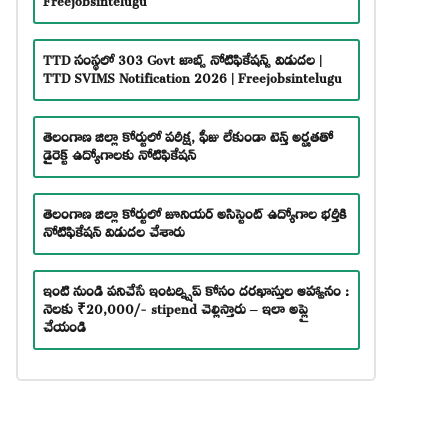
TTD సంస్థలో 303 Govt జాబ్స్ నోటిఫికేషన్స్ విడుదల |
TTD SVIMS Notification 2026 | Freejobsintelugu
తెలంగాణ జిల్లా కోర్టులో పరీక్ష, ఫీజు లేకుండా టెన్త్ అర్హతతో
డైరెక్ట్ ఉద్యోగాలకు నోటిఫికేషన్
తెలంగాణ జిల్లా కోర్టులో జూనియర్ అసిస్టెంట్ ఉద్యోగాల భర్తీకి
నోటిఫికేషన్ విడుదల చేశారు
ఇంటి నుండి పనిచేసే ఇంటర్న్షిప్ కోసం దరఖాస్తుల ఆహ్వానం :
నెలకు ₹20,000/- stipend చెల్లిస్తారు – ఇలా అప్లై
చేయండి