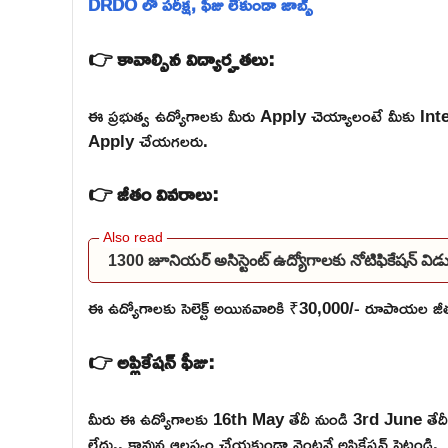
DRDO లో పరీక్ష, ఫీజు లేకుండా జాబ్స్
👉 కావాల్సిన విద్యార్హతలు:
ఈ ప్రభుత్వ ఉద్యోగాలకు మీరు Apply చెయ్యాలంటే మీకు Inte
Apply చేయగలరు.
👉 జీతం వివరాలు:
1300 జూనియర్ అసిస్టెంట్ ఉద్యోగాలకు నోటిఫికేషన్ 
ఈ ఉద్యోగాలకు సెలెక్ట్ అయినవారికి ₹30,000/- రూపాయల జీతం
👉 అప్లికేషన్ ఫీజు:
మీరు ఈ ఉద్యోగాలకు 16th May తేదీ నుండి 3rd June తే
లేదు.. కావున ఆలస్యం చేయకుండా వెంటనే అప్లికేషన్ పెట్టండి.