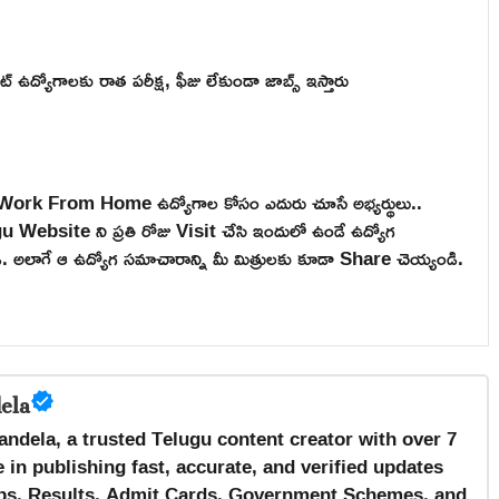
ెంట్ ఉద్యోగాలకు రాత పరీక్ష, ఫీజు లేకుండా జాబ్స్ ఇస్తారు
, Work From Home ఉద్యోగాల కోసం ఎదురు చూసే అభ్యర్థులు..
ebsite ని ప్రతి రోజు Visit చేసి ఇందులో ఉండే ఉద్యోగ
టండి. అలాగే ఆ ఉద్యోగ సమాచారాన్ని మీ మిత్రులకు కూడా Share చెయ్యండి.
ela
andela, a trusted Telugu content creator with over 7
 in publishing fast, accurate, and verified updates
s, Results, Admit Cards, Government Schemes, and