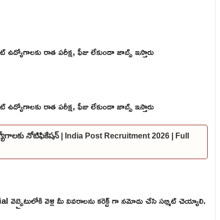
ెంట్ ఉద్యోగాలకు రాత పరీక్ష, ఫీజు లేకుండా జాబ్స్ ఇస్తారు
ెంట్ ఉద్యోగాలకు రాత పరీక్ష, ఫీజు లేకుండా జాబ్స్ ఇస్తారు
ఉద్యోగాలకు నోటిఫికేషన్ | India Post Recruitment 2026 | Full
బ్సైటులోకి వెళ్లి మీ వివరాలను కరెక్ట్ గా నమోదు చేసి సబ్మిట్ చెయ్యాలి.