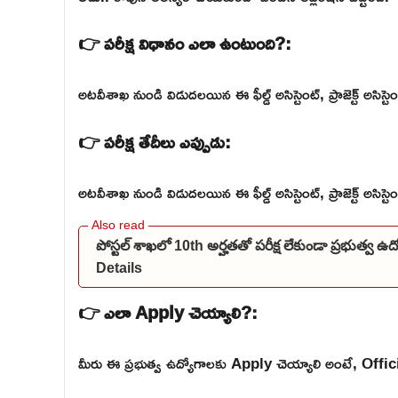
👉 పరీక్ష విధానం ఎలా ఉంటుంది?:
అటవీశాఖ నుండి విడుదలయిన ఈ ఫీల్డ్ అసిస్టెంట్, ప్రాజెక్ట్ అసిస్ట
👉 పరీక్ష తేదీలు ఎప్పుడు:
అటవీశాఖ నుండి విడుదలయిన ఈ ఫీల్డ్ అసిస్టెంట్, ప్రాజెక్ట్ అసిస్ట
పోస్టల్ శాఖలో 10th అర్హతతో పరీక్ష లేకుండా ప్రభుత్వ 
Details
👉 ఎలా Apply చెయ్యాలి?:
మీరు ఈ ప్రభుత్వ ఉద్యోగాలకు Apply చెయ్యాలి అంటే, Official వె