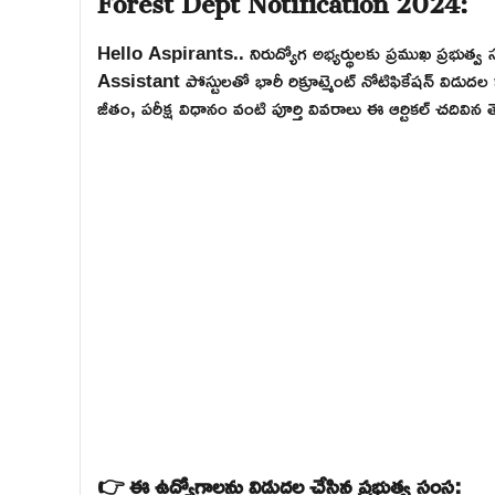
Hello Aspirants.. నిరుద్యోగ అభ్యర్థులకు ప్రముఖ ప్రభు
Assistant పోస్టులతో భారీ రిక్రూట్మెంట్ నోటిఫికేషన్ విడుద
జీతం, పరీక్ష విధానం వంటి పూర్తి వివరాలు ఈ ఆర్టికల్ చదివ
👉 ఈ ఉద్యోగాలను విడుదల చేసిన ప్రభుత్వ సంస్థ: