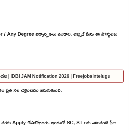
r / Any Degree విద్యార్హతలు ఉండాలి. అప్పుడే మీరు ఈ పోస్టులకు
విడుదల | IDBI JAM Notification 2026 | Freejobsintelugu
 ప్రతి నెల చెల్లించడం జరుగుతుంది.
దీ వరకు Apply చేసుకోగలరు. ఇందులో SC, ST లకు ఎటువంటి ఫీజు