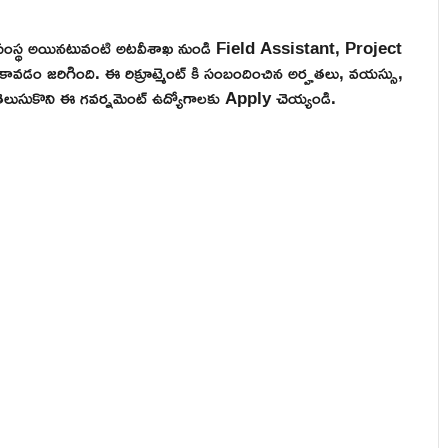
త్వ సంస్థ అయినటువంటి అటవీశాఖ నుండి Field Assistant, Project
ల కావడం జరిగింది. ఈ రిక్రూట్మెంట్ కి సంబందించిన అర్హతలు, వయస్సు,
ిన తెలుసుకొని ఈ గవర్నమెంట్ ఉద్యోగాలకు Apply చెయ్యండి.