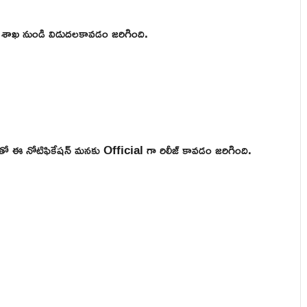
ీ శాఖ నుండి విడుదలకావడం జరిగింది.
 ఈ నోటిఫికేషన్ మనకు Official గా రిలీజ్ కావడం జరిగింది.