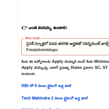
👉 ఎంత వయస్సు ఉండాలి:
సైనిక్ స్కూళ్లలో పదవ తరగతి అర్హతతో గవర్నమెంట్ జాబ
Freejobsintelugu
మీరు ఈ ఉద్యోగాలకు Apply చెయ్యాలి అంటే మీకు Mini
Apply చెయ్యొచ్చు. అలాగే ప్రభుత్వ Rules ప్రకారం SC,
ఉంటుంది.
RBI లో 6 నెలలు ట్రైనింగ్ ఇచ్చి జాబ్
Tech Mahindra 2 నెలలు ట్రైనింగ్ ఇచ్చి జాబ్