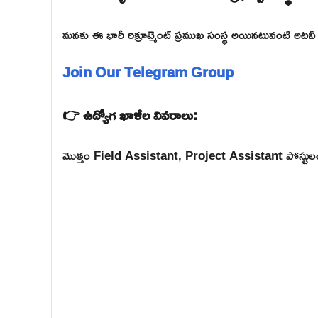
మనకు ఈ భారీ రిక్రూట్మెంట్ ప్రముఖ సంస్థ అయినటువంటి అటవ
Join Our Telegram Group
👉 ఉద్యోగ ఖాళీల వివరాలు:
మొత్తం Field Assistant, Project Assistant పోస్టులతో