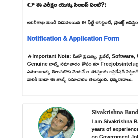
👉 ఈ పరీక్షల యొక్క సిలబస్ ఏంటి?:
అటవీశాఖ నుండి విడుదలయిన ఈ ఫీల్డ్ అసిస్టెంట్, ప్రాజెక్ట్ అసిస్ట
Notification & Application Form
🔥Important Note: మీలో ప్రభుత్వ, ప్రైవేట్, Software
Genuine జాబ్స్ సమాచారం కోసం మా Freejobsintelugu W
సమాచారాన్ని తెలుసుకొని వెంటనే ఆ పోస్టులకు అప్లికేషన్ పెట్
వారికి కూడా ఈ జాబ్స్ సమాచారం తెలుస్తుంది. ధన్యవాదాలు.
Sivakrishna Band
I am Sivakrishna B
years of experience
on Government Job