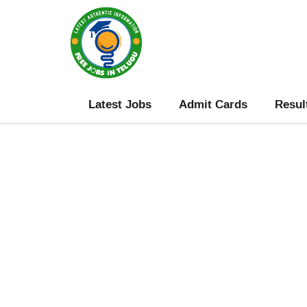
Skip
to
content
Latest Jobs
Admit Cards
Resul