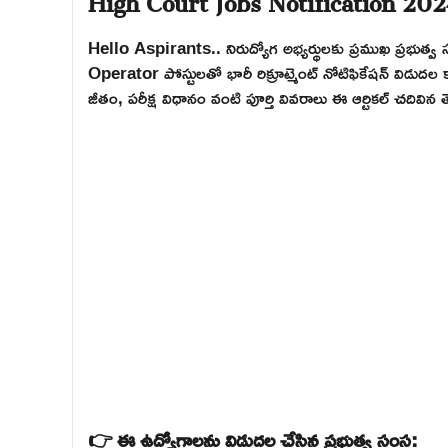
Hello Aspirants.. నిరుద్యోగ అభ్యర్థులకు ప్రముఖ ప్రభుత
Operator పోస్టులతో భారీ రిక్రూట్మెంట్ నోటిఫికేషన్ విడుదల
జీతం, పరీక్ష విధానం వంటి పూర్తి వివరాలు ఈ ఆర్టికల్ చదివ
👉 ఈ ఉద్యోగాలను విడుదల చేసిన ప్రభుత్వ సంస్థ: