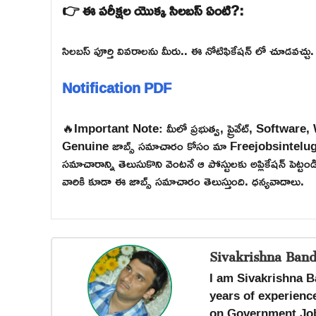
👉 ఈ పరీక్షల యొక్క సిలబస్ ఏంటి?:
సిలబస్ పూర్తి వివరాలను మీరు.. ఈ నోటిఫికేషన్ లో చూడవచ్చు.
Notification PDF
🔥Important Note: మీలో ప్రభుత్వ, ప్రైవేట్, Software
Genuine జాబ్స్ సమాచారం కోసం మా Freejobsintelugu W
సమాచారాన్ని తెలుసుకొని వెంటనే ఆ పోస్టులకు అప్లికేషన్ పెట్
వారికి కూడా ఈ జాబ్స్ సమాచారం తెలుస్తుంది. ధన్యవాదాలు.
Sivakrishna Band
I am Sivakrishna B
years of experience
on Government Job