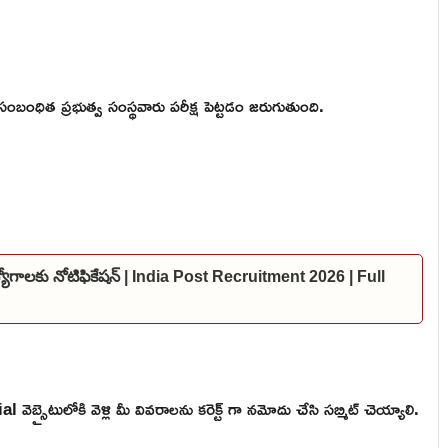
సంబంధిత ప్రభుత్వ సంస్థవారు పరీక్ష పెట్టడం జరుగుతుంది.
ఉద్యోగాలకు నోటిఫికేషన్ | India Post Recruitment 2026 | Full
బ్సైటులోకి వెళ్లి మీ వివరాలను కరెక్ట్ గా నమోదు చేసి సబ్మిట్ చెయ్యాలి.