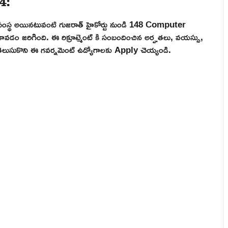
్వ సంస్థ అయినటువంటి గుజరాత్ హైకోర్టు నుండి 148 Computer
 కావడం జరిగింది. ఈ రిక్రూట్మెంట్ కి సంబందించిన అర్హతలు, వయస్సు,
ిన తెలుసుకొని ఈ గవర్నమెంట్ ఉద్యోగాలకు Apply చెయ్యండి.