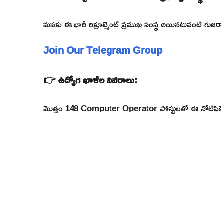
మనకు ఈ భారీ రిక్రూట్మెంట్ ప్రముఖ సంస్థ అయినటువంటి గుజరా
Join Our Telegram Group
👉 ఉద్యోగ ఖాళీల వివరాలు:
మొత్తం 148 Computer Operator పోస్టులతో ఈ నోటిఫికేషన