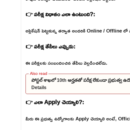
👉 పరీక్ష విధానం ఎలా ఉంటుంది?:
అప్లికేషన్ పెట్టుకున్న తర్వాత అందరికి Online / Offline లో 
👉 పరీక్ష తేదీలు ఎప్పుడు:
ఈ పరీక్షలకు సంబందించిన తేదీలు వెల్లడించలేదు.
పోస్టల్ శాఖలో 10th అర్హతతో పరీక్ష లేకుండా ప్రభుత్వ 
Details
👉 ఎలా Apply చెయ్యాలి?:
మీరు ఈ ప్రభుత్వ ఉద్యోగాలకు Apply చెయ్యాలి అంటే, Official వె