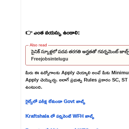
👉 ఎంత వయస్సు ఉండాలి:
సైనిక్ స్కూళ్లలో పదవ తరగతి అర్హతతో గవర్నమెంట్ జాబ
Freejobsintelugu
మీరు ఈ ఉద్యోగాలకు Apply చెయ్యాలి అంటే మీకు Mini
Apply చెయ్యొచ్చు. అలాగే ప్రభుత్వ Rules ప్రకారం SC,
ఉంటుంది.
రైల్వేలో పరీక్ష లేకుండా Govt జాబ్స్
Kraftshala లో పర్మినెంట్ WFH జాబ్స్