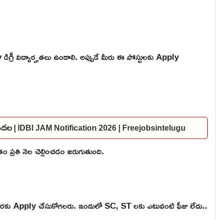
గ్రీ విద్యార్హతలు ఉండాలి. అప్పుడే మీరు ఈ పోస్టులకు Apply
విడుదల | IDBI JAM Notification 2026 | Freejobsintelugu
 ప్రతి నెల చెల్లించడం జరుగుతుంది.
వరకు Apply చేసుకోగలరు. ఇందులో SC, ST లకు ఎటువంటి ఫీజు లేదు..