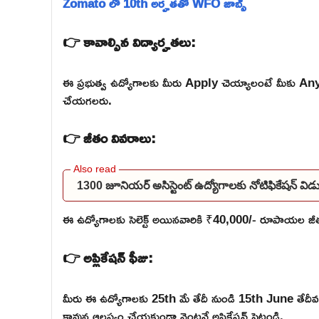
Zomato లో 10th అర్హతతో WFO జాబ్స్
👉 కావాల్సిన విద్యార్హతలు:
ఈ ప్రభుత్వ ఉద్యోగాలకు మీరు Apply చెయ్యాలంటే మీకు Any డి
చేయగలరు.
👉 జీతం వివరాలు:
1300 జూనియర్ అసిస్టెంట్ ఉద్యోగాలకు నోటిఫికేషన్ 
ఈ ఉద్యోగాలకు సెలెక్ట్ అయినవారికి ₹40,000/- రూపాయల జీతం
👉 అప్లికేషన్ ఫీజు:
మీరు ఈ ఉద్యోగాలకు 25th మే తేదీ నుండి 15th June తేదీ
కావున ఆలస్యం చేయకుండా వెంటనే అప్లికేషన్ పెట్టండి.