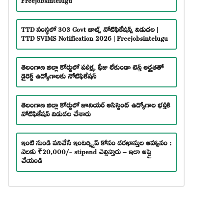
TTD సంస్థలో 303 Govt జాబ్స్ నోటిఫికేషన్స్ విడుదల |
TTD SVIMS Notification 2026 | Freejobsintelugu
తెలంగాణ జిల్లా కోర్టులో పరీక్ష, ఫీజు లేకుండా టెన్త్ అర్హతతో
డైరెక్ట్ ఉద్యోగాలకు నోటిఫికేషన్
తెలంగాణ జిల్లా కోర్టులో జూనియర్ అసిస్టెంట్ ఉద్యోగాల భర్తీకి
నోటిఫికేషన్ విడుదల చేశారు
ఇంటి నుండి పనిచేసే ఇంటర్న్షిప్ కోసం దరఖాస్తుల ఆహ్వానం :
నెలకు ₹20,000/- stipend చెల్లిస్తారు – ఇలా అప్లై
చేయండి