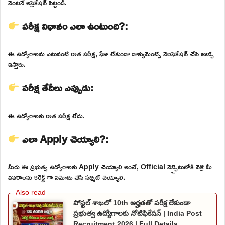
వెంటనే అప్లికేషన్ పెట్టండి.
పరీక్ష విధానం ఎలా ఉంటుంది?:
ఈ ఉద్యోగాలను ఎటువంటి రాత పరీక్ష, ఫీజు లేకుండా డాక్యుమెంట్స్ వెరిఫికేషన్ చేసి జాబ్స్
ఇస్తారు.
పరీక్ష తేదీలు ఎప్పుడు:
ఈ ఉద్యోగాలకు రాత పరీక్ష లేదు.
ఎలా Apply చెయ్యాలి?:
మీరు ఈ ప్రభుత్వ ఉద్యోగాలకు Apply చెయ్యాలి అంటే, Official వెబ్సైటులోకి వెళ్లి మీ
వివరాలను కరెక్ట్ గా నమోదు చేసి సబ్మిట్ చెయ్యాలి.
పోస్టల్ శాఖలో 10th అర్హతతో పరీక్ష లేకుండా
ప్రభుత్వ ఉద్యోగాలకు నోటిఫికేషన్ | India Post
Recruitment 2026 | Full Details