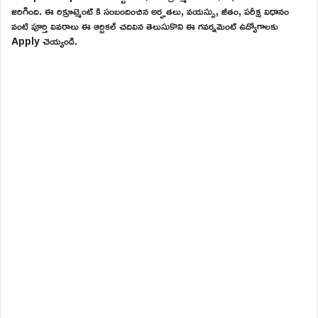
జరిగింది. ఈ రిక్రూట్మెంట్ కి సంబందించిన అర్హతలు, వయస్సు, జీతం, పరీక్ష విధానం
వంటి పూర్తి వివరాలు ఈ ఆర్టికల్ చదివిన తెలుసుకొని ఈ గవర్నమెంట్ ఉద్యోగాలకు
Apply చెయ్యండి.