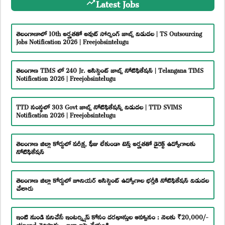
Latest Jobs
తెలంగాణాలో 10th అర్హతతో అవుట్ సోర్సింగ్ జాబ్స్ విడుదల | TS Outsourcing
Jobs Notification 2026 | Freejobsintelugu
తెలంగాణ TIMS లో 240 Jr. అసిస్టెంట్ జాబ్స్ నోటిఫికేషన్ | Telangana TIMS
Notification 2026 | Freejobsintelugu
TTD సంస్థలో 303 Govt జాబ్స్ నోటిఫికేషన్స్ విడుదల | TTD SVIMS
Notification 2026 | Freejobsintelugu
తెలంగాణ జిల్లా కోర్టులో పరీక్ష, ఫీజు లేకుండా టెన్త్ అర్హతతో డైరెక్ట్ ఉద్యోగాలకు
నోటిఫికేషన్
తెలంగాణ జిల్లా కోర్టులో జూనియర్ అసిస్టెంట్ ఉద్యోగాల భర్తీకి నోటిఫికేషన్ విడుదల
చేశారు
ఇంటి నుండి పనిచేసే ఇంటర్న్షిప్ కోసం దరఖాస్తుల ఆహ్వానం : నెలకు ₹20,000/-
stipend చెల్లిస్తారు – ఇలా అప్లై చేయండి