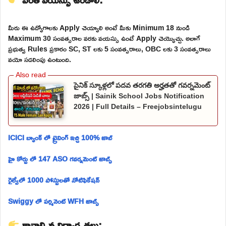
మీరు ఈ ఉద్యోగాలకు Apply చెయ్యాలి అంటే మీకు Minimum 18 నుండి
Maximum 30 సంవత్సరాల వరకు వయస్సు ఉంటే Apply చెయ్యొచ్చు. అలాగే
ప్రభుత్వ Rules ప్రకారం SC, ST లకు 5 సంవత్సరాలు, OBC లకు 3 సంవత్సరాలు
వయో సడలింపు ఉంటుంది.
సైనిక్ స్కూళ్లలో పదవ తరగతి అర్హతతో గవర్నమెంట్
జాబ్స్ | Sainik School Jobs Notification
2026 | Full Details – Freejobsintelugu
ICICI బ్యాంక్ లో ట్రైనింగ్ ఇచ్చి 100% జాబ్
హై కోర్టు లో 147 ASO గవర్నమెంట్ జాబ్స్
రైల్వేలో 1000 పోస్టులతో నోటిఫికేషన్
Swiggy లో పర్మినెంట్ WFH జాబ్స్
కావాల్సిన విద్యార్హతలు: