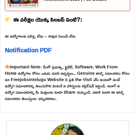
ఈ పరీక్షల యొక్క సిలబస్ ఏంటి?:
ఈ ఉద్యోగాలకు పరీక్ష, లేదు – కావున సిలబస్ లేదు
Notification PDF
Important Note: మీలో ప్రభుత్వ, ప్రైవేట్, Software, Work From
Home ఉద్యోగాల కోసం ఎదురు చూసే అభ్యర్థులు.. Genuine జాబ్స్ సమాచారం కోసం
మా Freejobsintelugu Website ని ప్రతి రోజు Visit చేసి ఇందులో ఉండే
ఉద్యోగ సమాచారాన్ని తెలుసుకొని వెంటనే ఆ పోస్టులకు అప్లికేషన్ పెట్టండి. అలాగే ఆ
ఉద్యోగ సమాచారాన్ని మీ మిత్రులకు కూడా Share చెయ్యండి. వారికి కూడా ఈ జాబ్స్
సమాచారం తెలుస్తుంది. ధన్యవాదాలు.