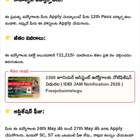
ఈ ప్రభుత్వ ఉద్యోగాలకు మీరు Apply చెయ్యాలంటే మీకు 12th Pass విద్యార్హతలు
ఉండాలి. అప్పుడే మీరు ఈ పోస్టులకు Apply చేయగలరు.
జీతం వివరాలు:
ఈ ఉద్యోగాలకు సెలెక్ట్ అయినవారికి ₹21,215/- రూపాయల జీతం ప్రతి నెల చెల్లించడం
జరుగుతుంది.
1300 జూనియర్ అసిస్టెంట్ ఉద్యోగాలకు నోటిఫికేషన్
విడుదల | IDBI JAM Notification 2026 |
Freejobsintelugu
అప్లికేషన్ ఫీజు:
మీరు ఈ ఉద్యోగాలకు 24th May తేదీ నుండి 27th May తేదీ వరకు Apply
చేసుకోగలరు. ఇందులో SC, ST లకు ఎటువంటి ఫీజు లేదు.. కావున ఆలస్యం చేయకుండా