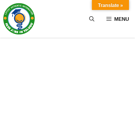
Skip
Translate »
to
content
MENU