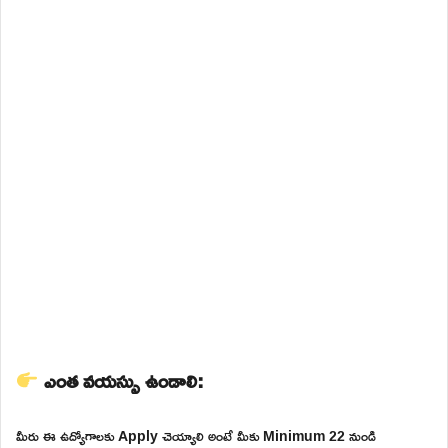
ఎంత వయస్సు ఉండాలి:
మీరు ఈ ఉద్యోగాలకు Apply చెయ్యాలి అంటే మీకు Minimum 22 నుండి