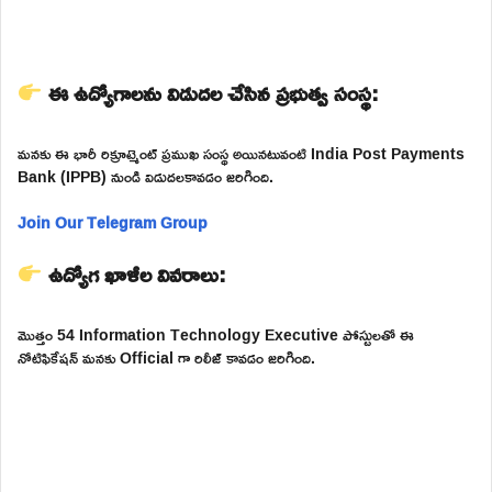
ఈ ఉద్యోగాలను విడుదల చేసిన ప్రభుత్వ సంస్థ:
మనకు ఈ భారీ రిక్రూట్మెంట్ ప్రముఖ సంస్థ అయినటువంటి India Post Payments
Bank (IPPB) నుండి విడుదలకావడం జరిగింది.
Join Our Telegram Group
ఉద్యోగ ఖాళీల వివరాలు:
మొత్తం 54 Information Technology Executive పోస్టులతో ఈ
నోటిఫికేషన్ మనకు Official గా రిలీజ్ కావడం జరిగింది.