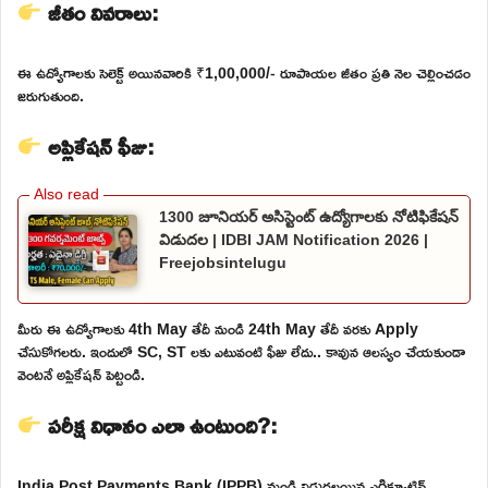
జీతం వివరాలు:
ఈ ఉద్యోగాలకు సెలెక్ట్ అయినవారికి ₹1,00,000/- రూపాయల జీతం ప్రతి నెల చెల్లించడం
జరుగుతుంది.
అప్లికేషన్ ఫీజు:
1300 జూనియర్ అసిస్టెంట్ ఉద్యోగాలకు నోటిఫికేషన్
విడుదల | IDBI JAM Notification 2026 |
Freejobsintelugu
మీరు ఈ ఉద్యోగాలకు 4th May తేదీ నుండి 24th May తేదీ వరకు Apply
చేసుకోగలరు. ఇందులో SC, ST లకు ఎటువంటి ఫీజు లేదు.. కావున ఆలస్యం చేయకుండా
వెంటనే అప్లికేషన్ పెట్టండి.
పరీక్ష విధానం ఎలా ఉంటుంది?:
India Post Payments Bank (IPPB) నుండి విడుదలయిన ఎగ్జిక్యూటివ్