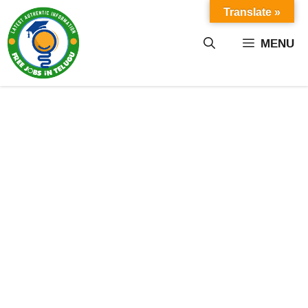
Skip
Translate »
to
content
MENU