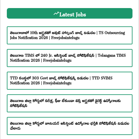
Latest Jobs
తెలంగాణాలో 10th అర్హతతో అవుట్ సోర్సింగ్ జాబ్స్ విడుదల | TS Outsourcing
Jobs Notification 2026 | Freejobsintelugu
తెలంగాణ TIMS లో 240 Jr. అసిస్టెంట్ జాబ్స్ నోటిఫికేషన్ | Telangana TIMS
Notification 2026 | Freejobsintelugu
TTD సంస్థలో 303 Govt జాబ్స్ నోటిఫికేషన్స్ విడుదల | TTD SVIMS
Notification 2026 | Freejobsintelugu
తెలంగాణ జిల్లా కోర్టులో పరీక్ష, ఫీజు లేకుండా టెన్త్ అర్హతతో డైరెక్ట్ ఉద్యోగాలకు
నోటిఫికేషన్
తెలంగాణ జిల్లా కోర్టులో జూనియర్ అసిస్టెంట్ ఉద్యోగాల భర్తీకి నోటిఫికేషన్ విడుదల
చేశారు