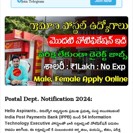
Join Telegram
Join Now
Postal Dept. Notification 2024:
Hello Aspirants.. నిరుద్యోగ అభ్యర్థులకు ప్రముఖ ప్రభుత్వ సంస్థ అయినటువంటి
India Post Payments Bank (IPPB) నుండి 54 Information
Technology Executive పోస్టులతో భారీ రిక్రూట్మెంట్ నోటిఫికేషన్ విడుదల
కావడం జరిగింది. ఈ రిక్రూట్మెంట్ కి సంబందించిన అర్హతలు, వయస్సు, జీతం, పరీక్ష