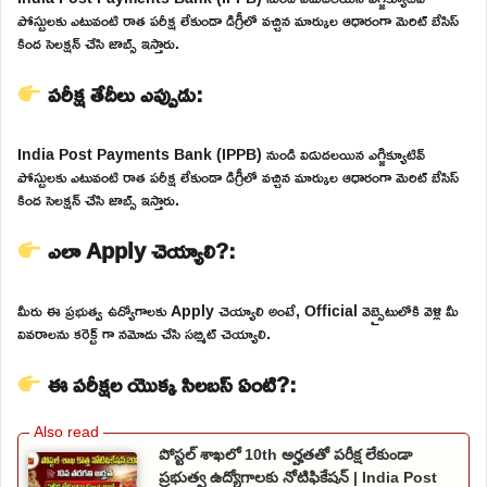
పోస్టులకు ఎటువంటి రాత పరీక్ష లేకుండా డిగ్రీలో వచ్చిన మార్కుల ఆధారంగా మెరిట్ బేసిస్
కింద సెలక్షన్ చేసి జాబ్స్ ఇస్తారు.
పరీక్ష తేదీలు ఎప్పుడు:
India Post Payments Bank (IPPB) నుండి విడుదలయిన ఎగ్జిక్యూటివ్
పోస్టులకు ఎటువంటి రాత పరీక్ష లేకుండా డిగ్రీలో వచ్చిన మార్కుల ఆధారంగా మెరిట్ బేసిస్
కింద సెలక్షన్ చేసి జాబ్స్ ఇస్తారు.
ఎలా Apply చెయ్యాలి?:
మీరు ఈ ప్రభుత్వ ఉద్యోగాలకు Apply చెయ్యాలి అంటే, Official వెబ్సైటులోకి వెళ్లి మీ
వివరాలను కరెక్ట్ గా నమోదు చేసి సబ్మిట్ చెయ్యాలి.
ఈ పరీక్షల యొక్క సిలబస్ ఏంటి?:
పోస్టల్ శాఖలో 10th అర్హతతో పరీక్ష లేకుండా
ప్రభుత్వ ఉద్యోగాలకు నోటిఫికేషన్ | India Post