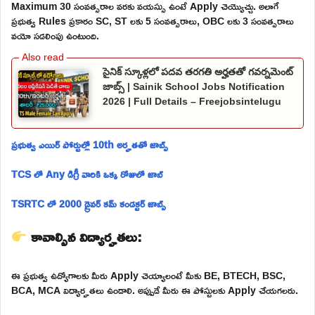
Maximum 30 సంవత్సరాల వరకు వయస్సు ఉంటే Apply చెయ్యొచ్చు. అలాగే
ప్రభుత్వ Rules ప్రకారం SC, ST లకు 5 సంవత్సరాలు, OBC లకు 3 సంవత్సరాలు
వయో సడలింపు ఉంటుంది.
సైనిక్ స్కూళ్లలో పదవ తరగతి అర్హతతో గవర్నమెంట్
జాబ్స్ | Sainik School Jobs Notification
2026 | Full Details – Freejobsintelugu
ప్రభుత్వ ఎయిర్ పోర్టుల్లో 10th అర్హతతో జాబ్స్
TCS లో Any డిగ్రీ వారికి ఒక్క రోజులో జాబ్
TSRTC లో 2000 డ్రైవర్ కమ్ కండక్టర్ జాబ్స్
కావాల్సిన విద్యార్హతలు:
ఈ ప్రభుత్వ ఉద్యోగాలకు మీరు Apply చెయ్యాలంటే మీకు BE, BTECH, BSC,
BCA, MCA విద్యార్హతలు ఉండాలి. అప్పుడే మీరు ఈ పోస్టులకు Apply చేయగలరు.