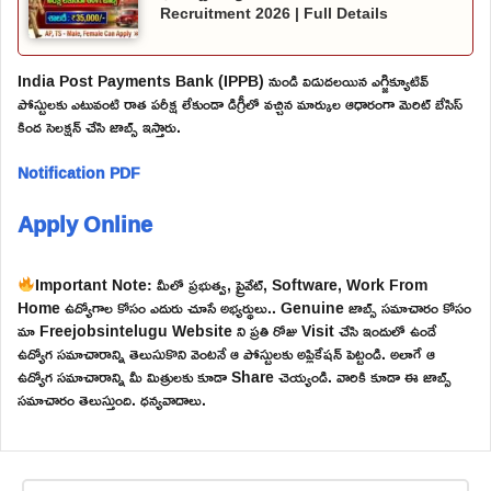
Recruitment 2026 | Full Details
India Post Payments Bank (IPPB) నుండి విడుదలయిన ఎగ్జిక్యూటివ్
పోస్టులకు ఎటువంటి రాత పరీక్ష లేకుండా డిగ్రీలో వచ్చిన మార్కుల ఆధారంగా మెరిట్ బేసిస్
కింద సెలక్షన్ చేసి జాబ్స్ ఇస్తారు.
Notification PDF
Apply Online
Important Note: మీలో ప్రభుత్వ, ప్రైవేట్, Software, Work From
Home ఉద్యోగాల కోసం ఎదురు చూసే అభ్యర్థులు.. Genuine జాబ్స్ సమాచారం కోసం
మా Freejobsintelugu Website ని ప్రతి రోజు Visit చేసి ఇందులో ఉండే
ఉద్యోగ సమాచారాన్ని తెలుసుకొని వెంటనే ఆ పోస్టులకు అప్లికేషన్ పెట్టండి. అలాగే ఆ
ఉద్యోగ సమాచారాన్ని మీ మిత్రులకు కూడా Share చెయ్యండి. వారికి కూడా ఈ జాబ్స్
సమాచారం తెలుస్తుంది. ధన్యవాదాలు.