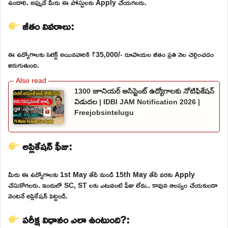
ఉండాలి. అప్పుడే మీరు ఈ పోస్టులకు Apply చేయగలరు.
జీతం వివరాలు:
ఈ ఉద్యోగాలకు సెలెక్ట్ అయినవారికి ₹35,000/- రూపాయల జీతం ప్రతి నెల చెల్లించడం
జరుగుతుంది.
1300 జూనియర్ అసిస్టెంట్ ఉద్యోగాలకు నోటిఫికేషన్
విడుదల | IDBI JAM Notification 2026 |
Freejobsintelugu
అప్లికేషన్ ఫీజు:
మీరు ఈ ఉద్యోగాలకు 1st May తేదీ నుండి 15th May తేదీ వరకు Apply
చేసుకోగలరు. ఇందులో SC, ST లకు ఎటువంటి ఫీజు లేదు.. కావున ఆలస్యం చేయకుండా
వెంటనే అప్లికేషన్ పెట్టండి.
పరీక్ష విధానం ఎలా ఉంటుంది?: