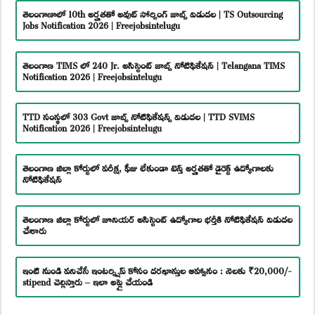
తెలంగాణాలో 10th అర్హతతో అవుట్ సోర్సింగ్ జాబ్స్ విడుదల | TS Outsourcing
Jobs Notification 2026 | Freejobsintelugu
తెలంగాణ TIMS లో 240 Jr. అసిస్టెంట్ జాబ్స్ నోటిఫికేషన్ | Telangana TIMS
Notification 2026 | Freejobsintelugu
TTD సంస్థలో 303 Govt జాబ్స్ నోటిఫికేషన్స్ విడుదల | TTD SVIMS
Notification 2026 | Freejobsintelugu
తెలంగాణ జిల్లా కోర్టులో పరీక్ష, ఫీజు లేకుండా టెన్త్ అర్హతతో డైరెక్ట్ ఉద్యోగాలకు
నోటిఫికేషన్
తెలంగాణ జిల్లా కోర్టులో జూనియర్ అసిస్టెంట్ ఉద్యోగాల భర్తీకి నోటిఫికేషన్ విడుదల
చేశారు
ఇంటి నుండి పనిచేసే ఇంటర్న్షిప్ కోసం దరఖాస్తుల ఆహ్వానం : నెలకు ₹20,000/-
stipend చెల్లిస్తారు – ఇలా అప్లై చేయండి