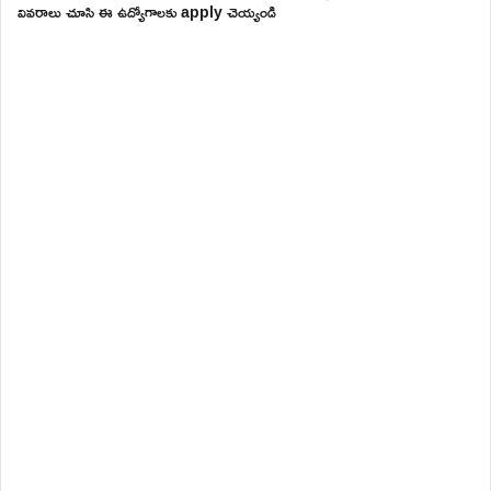
వివరాలు చూసి ఈ ఉద్యోగాలకు apply చెయ్యండి