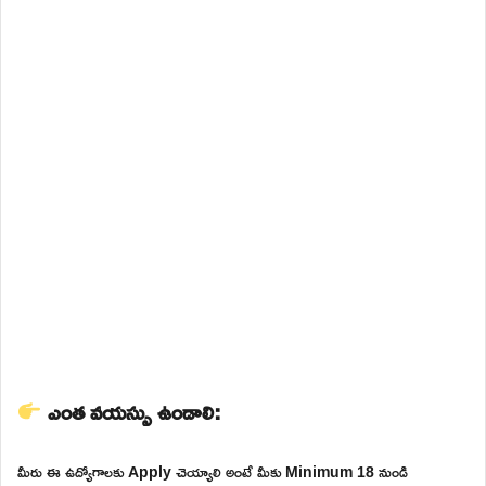
ఎంత వయస్సు ఉండాలి:
మీరు ఈ ఉద్యోగాలకు Apply చెయ్యాలి అంటే మీకు Minimum 18 నుండి