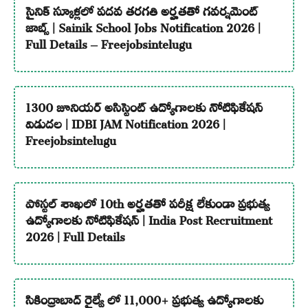
సైనిక్ స్కూళ్లలో పదవ తరగతి అర్హతతో గవర్నమెంట్
జాబ్స్ | Sainik School Jobs Notification 2026 |
Full Details – Freejobsintelugu
1300 జూనియర్ అసిస్టెంట్ ఉద్యోగాలకు నోటిఫికేషన్
విడుదల | IDBI JAM Notification 2026 |
Freejobsintelugu
పోస్టల్ శాఖలో 10th అర్హతతో పరీక్ష లేకుండా ప్రభుత్వ
ఉద్యోగాలకు నోటిఫికేషన్ | India Post Recruitment
2026 | Full Details
సికింద్రాబాద్ రైల్వే లో 11,000+ ప్రభుత్వ ఉద్యోగాలకు