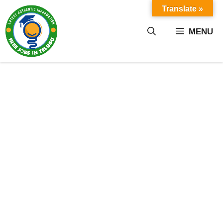
Skip
Translate »
to
content
MENU