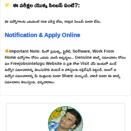
ఈ పరీక్షల యొక్క సిలబస్ ఏంటి?:
ఈ ఉద్యోగాలకు ఎటువంటి రాత పరీక్ష లేదు, కావున సిలబస్ కూడా లేదు.
Notification & Apply Online
Important Note: మీలో ప్రభుత్వ, ప్రైవేట్, Software, Work From
Home ఉద్యోగాల కోసం ఎదురు చూసే అభ్యర్థులు.. Genuine జాబ్స్ సమాచారం కోసం
మా Freejobsintelugu Website ని ప్రతి రోజు Visit చేసి ఇందులో ఉండే
ఉద్యోగ సమాచారాన్ని తెలుసుకొని వెంటనే ఆ పోస్టులకు అప్లికేషన్ పెట్టండి. అలాగే ఆ
ఉద్యోగ సమాచారాన్ని మీ మిత్రులకు కూడా Share చెయ్యండి. వారికి కూడా ఈ జాబ్స్
సమాచారం తెలుస్తుంది. ధన్యవాదాలు.