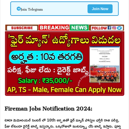
Join Telegram
Join Now
Fireman Jobs Notification 2024:
టాటా మెమోరియల్ సెంటర్ లో 10th అర్హతతో ఫైర్ మ్యాన్ పోస్టుల భర్తీకి రాత పరీక్ష,
ఫీజు లేకుండా డైరెక్ట్ జాబ్స్ ఇస్తున్నారు. ఒక్కరోజులో ఇంటర్వ్యూ చేసి జాబ్స్ ఇస్తారు. పూర్తి