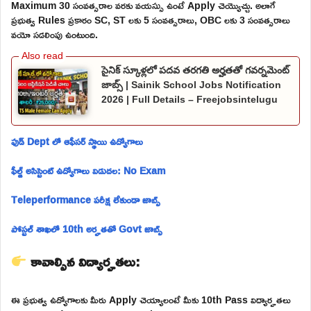
Maximum 30 సంవత్సరాల వరకు వయస్సు ఉంటే Apply చెయ్యొచ్చు. అలాగే
ప్రభుత్వ Rules ప్రకారం SC, ST లకు 5 సంవత్సరాలు, OBC లకు 3 సంవత్సరాలు
వయో సడలింపు ఉంటుంది.
సైనిక్ స్కూళ్లలో పదవ తరగతి అర్హతతో గవర్నమెంట్
జాబ్స్ | Sainik School Jobs Notification
2026 | Full Details – Freejobsintelugu
ఫుడ్ Dept లో ఆఫీసర్ స్థాయి ఉద్యోగాలు
ఫీల్డ్ అసిస్టెంట్ ఉద్యోగాలు విడుదల: No Exam
Teleperformance పరీక్ష లేకుండా జాబ్స్
పోస్టల్ శాఖలో 10th అర్హతతో Govt జాబ్స్
కావాల్సిన విద్యార్హతలు:
ఈ ప్రభుత్వ ఉద్యోగాలకు మీరు Apply చెయ్యాలంటే మీకు 10th Pass విద్యార్హతలు