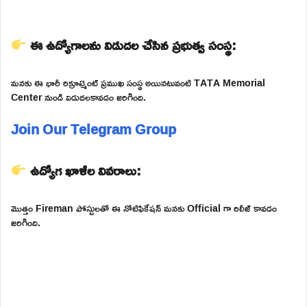
ఈ ఉద్యోగాలను విడుదల చేసిన ప్రభుత్వ సంస్థ:
మనకు ఈ భారీ రిక్రూట్మెంట్ ప్రముఖ సంస్థ అయినటువంటి TATA Memorial
Center నుండి విడుదలకావడం జరిగింది.
Join Our Telegram Group
ఉద్యోగ ఖాళీల వివరాలు:
మొత్తం Fireman పోస్టులతో ఈ నోటిఫికేషన్ మనకు Official గా రిలీజ్ కావడం
జరిగింది.