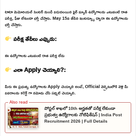
టాటా మెమోరియల్ సెంటర్ నుండి విడుదలయిన ఫైర్ మ్యాన్ ఉద్యోగాలను ఎటువంటి రాత
పరీక్ష, ఫీజు లేకుండా భర్తీ చేస్తారు. May 15వ తేదీన ఇంటర్వ్యూ ద్వారా ఈ ఉద్యోగాలను
భర్తీ చేస్తారు.
పరీక్ష తేదీలు ఎప్పుడు:
ఈ ఉద్యోగాలకు ఎటువంటి రాత పరీక్ష లేదు
ఎలా Apply చెయ్యాలి?:
మీరు ఈ ప్రభుత్వ ఉద్యోగాలకు Apply చెయ్యాలి అంటే, Official వెబ్సైటులోకి వెళ్లి మీ
వివరాలను కరెక్ట్ గా నమోదు చేసి సబ్మిట్ చెయ్యాలి.
పోస్టల్ శాఖలో 10th అర్హతతో పరీక్ష లేకుండా
ప్రభుత్వ ఉద్యోగాలకు నోటిఫికేషన్ | India Post
Recruitment 2026 | Full Details