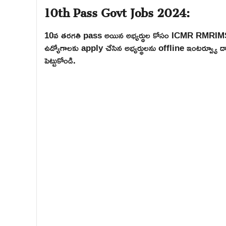
10th Pass Govt Jobs 2024:
10వ తరగతి pass అయిన అభ్యర్థుల కోసం ICMR RMRIMS సంస్థ
ఉద్యోగాలకు apply చేసిన అభ్యర్థులను offline ఇంటర్వ్యూ ద్వార
పెట్టుకోండి.