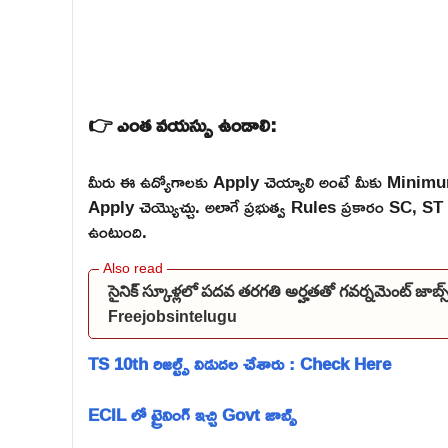
👉 ఎంత వయస్సు ఉండాలి:
మీరు ఈ ఉద్యోగాలకు Apply చెయ్యాలి అంటే మీకు Mini
Apply చెయ్యొచ్చు. అలాగే ప్రభుత్వ Rules ప్రకారం SC,
ఉంటుంది.
సైనిక్ స్కూళ్లలో పదవ తరగతి అర్హతతో గవర్నమెంట్ జాబ
Freejobsintelugu
TS 10th రిజల్ట్స్ విడుదల చేశారు : Check Here
ECIL లో ట్రైనింగ్ ఇచ్చి Govt జాబ్స్