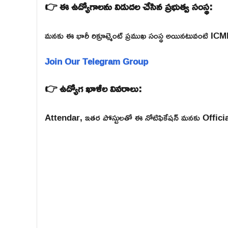
👉 ఈ ఉద్యోగాలను విడుదల చేసిన ప్రభుత్వ సంస్థ:
మనకు ఈ భారీ రిక్రూట్మెంట్ ప్రముఖ సంస్థ అయినటువంటి 
Join Our Telegram Group
👉 ఉద్యోగ ఖాళీల వివరాలు:
Attendar, ఇతర పోస్టులతో ఈ నోటిఫికేషన్ మనకు Official 