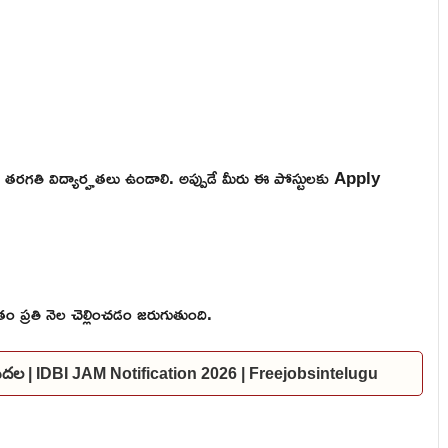
తరగతి విద్యార్హతలు ఉండాలి. అప్పుడే మీరు ఈ పోస్టులకు Apply
 ప్రతి నెల చెల్లించడం జరుగుతుంది.
విడుదల | IDBI JAM Notification 2026 | Freejobsintelugu