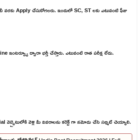
ేదీ వరకు Apply చేసుకోగలరు. ఇందులో SC, ST లకు ఎటువంటి ఫీజు
ర్వ్యూ ద్వారా భర్తీ చేస్తారు. ఎటువంటి రాత పరీక్ష లేదు.
బ్సైటులోకి వెళ్లి మీ వివరాలను కరెక్ట్ గా నమోదు చేసి సబ్మిట్ చెయ్యాలి.