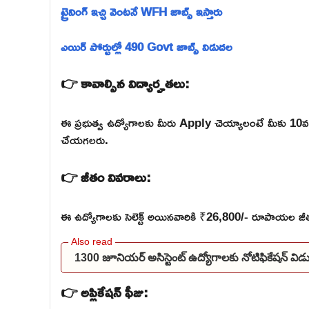
ట్రైనింగ్ ఇచ్చి వెంటనే WFH జాబ్స్ ఇస్తారు
ఎయిర్ పోర్టుల్లో 490 Govt జాబ్స్ విడుదల
👉 కావాల్సిన విద్యార్హతలు:
ఈ ప్రభుత్వ ఉద్యోగాలకు మీరు Apply చెయ్యాలంటే మీకు 10వ 
చేయగలరు.
👉 జీతం వివరాలు:
ఈ ఉద్యోగాలకు సెలెక్ట్ అయినవారికి ₹26,800/- రూపాయల జీతం
1300 జూనియర్ అసిస్టెంట్ ఉద్యోగాలకు నోటిఫికేషన్ 
👉 అప్లికేషన్ ఫీజు: