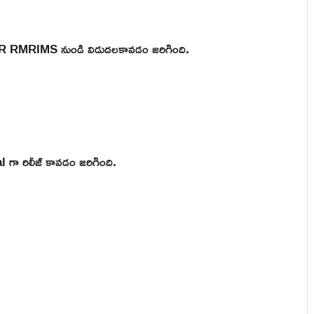
ICMR RMRIMS నుండి విడుదలకావడం జరిగింది.
గా రిలీజ్ కావడం జరిగింది.