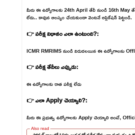
మీరు ఈ ఉద్యోగాలకు 24th April తేదీ నుండి 16th May త
లేదు.. కావున ఆలస్యం చేయకుండా వెంటనే అప్లికేషన్ పెట్టండి.
👉 పరీక్ష విధానం ఎలా ఉంటుంది?:
ICMR RMRIMS నుండి విడుదలయిన ఈ ఉద్యోగాలను Offline ఇంట
👉 పరీక్ష తేదీలు ఎప్పుడు:
ఈ ఉద్యోగాలకు రాత పరీక్ష లేదు
👉 ఎలా Apply చెయ్యాలి?:
మీరు ఈ ప్రభుత్వ ఉద్యోగాలకు Apply చెయ్యాలి అంటే, Official వె