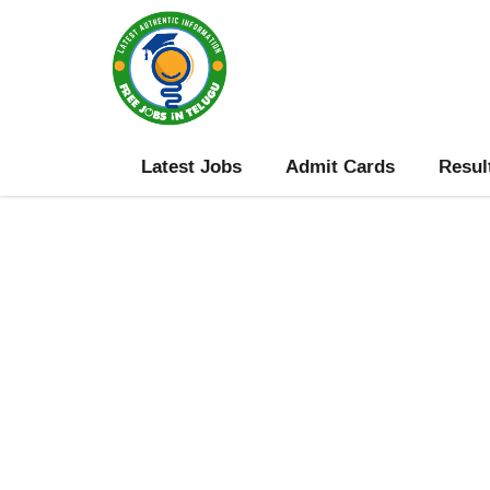
Skip
to
content
Latest Jobs
Admit Cards
Resul