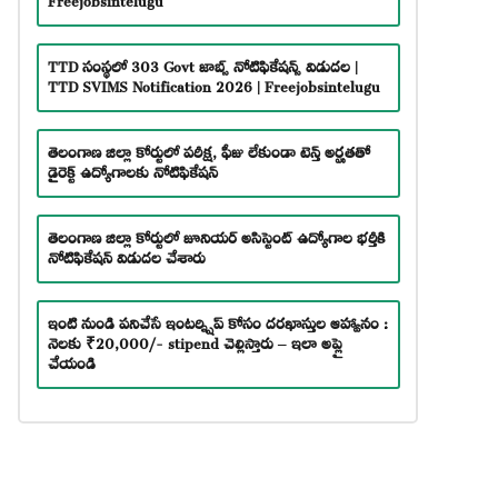
TTD సంస్థలో 303 Govt జాబ్స్ నోటిఫికేషన్స్ విడుదల |
TTD SVIMS Notification 2026 | Freejobsintelugu
తెలంగాణ జిల్లా కోర్టులో పరీక్ష, ఫీజు లేకుండా టెన్త్ అర్హతతో
డైరెక్ట్ ఉద్యోగాలకు నోటిఫికేషన్
తెలంగాణ జిల్లా కోర్టులో జూనియర్ అసిస్టెంట్ ఉద్యోగాల భర్తీకి
నోటిఫికేషన్ విడుదల చేశారు
ఇంటి నుండి పనిచేసే ఇంటర్న్షిప్ కోసం దరఖాస్తుల ఆహ్వానం :
నెలకు ₹20,000/- stipend చెల్లిస్తారు – ఇలా అప్లై
చేయండి