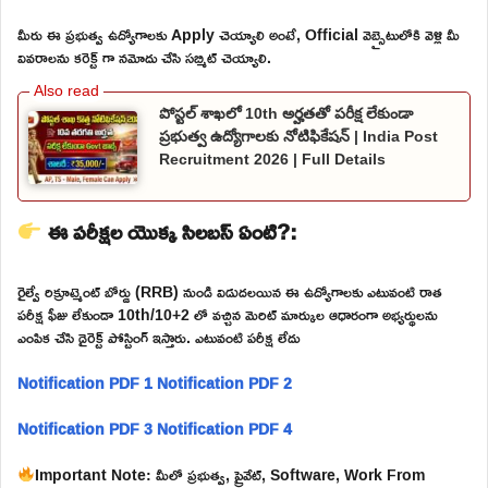
మీరు ఈ ప్రభుత్వ ఉద్యోగాలకు Apply చెయ్యాలి అంటే, Official వెబ్సైటులోకి వెళ్లి మీ
వివరాలను కరెక్ట్ గా నమోదు చేసి సబ్మిట్ చెయ్యాలి.
పోస్టల్ శాఖలో 10th అర్హతతో పరీక్ష లేకుండా
ప్రభుత్వ ఉద్యోగాలకు నోటిఫికేషన్ | India Post
Recruitment 2026 | Full Details
ఈ పరీక్షల యొక్క సిలబస్ ఏంటి?:
రైల్వే రిక్రూట్మెంట్ బోర్డు (RRB) నుండి విడుదలయిన ఈ ఉద్యోగాలకు ఎటువంటి రాత
పరీక్ష ఫీజు లేకుండా 10th/10+2 లో వచ్చిన మెరిట్ మార్కుల ఆధారంగా అభ్యర్థులను
ఎంపిక చేసి డైరెక్ట్ పోస్టింగ్ ఇస్తారు. ఎటువంటి పరీక్ష లేదు
Notification PDF 1
Notification PDF 2
Notification PDF 3
Notification PDF 4
Important Note: మీలో ప్రభుత్వ, ప్రైవేట్, Software, Work From