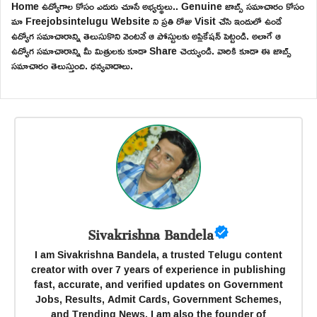
Home ఉద్యోగాల కోసం ఎదురు చూసే అభ్యర్థులు.. Genuine జాబ్స్ సమాచారం కోసం
మా Freejobsintelugu Website ని ప్రతి రోజు Visit చేసి ఇందులో ఉండే
ఉద్యోగ సమాచారాన్ని తెలుసుకొని వెంటనే ఆ పోస్టులకు అప్లికేషన్ పెట్టండి. అలాగే ఆ
ఉద్యోగ సమాచారాన్ని మీ మిత్రులకు కూడా Share చెయ్యండి. వారికి కూడా ఈ జాబ్స్
సమాచారం తెలుస్తుంది. ధన్యవాదాలు.
Sivakrishna Bandela
I am Sivakrishna Bandela, a trusted Telugu content
creator with over 7 years of experience in publishing
fast, accurate, and verified updates on Government
Jobs, Results, Admit Cards, Government Schemes,
and Trending News. I am also the founder of