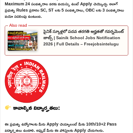
Maximum 24 సంవత్సరాల వరకు వయస్సు ఉంటే Apply చెయ్యొచ్చు. అలాగే
ప్రభుత్వ Rules ప్రకారం SC, ST లకు 5 సంవత్సరాలు, OBC లకు 3 సంవత్సరాలు
వయో సడలింపు ఉంటుంది.
సైనిక్ స్కూళ్లలో పదవ తరగతి అర్హతతో గవర్నమెంట్
జాబ్స్ | Sainik School Jobs Notification
2026 | Full Details – Freejobsintelugu
కావాల్సిన విద్యార్హతలు:
ఈ ప్రభుత్వ ఉద్యోగాలకు మీరు Apply చెయ్యాలంటే మీకు 10th/10+2 Pass
విద్యార్హతలు ఉండాలి. అప్పుడే మీరు ఈ పోస్టులకు Apply చేయగలరు.