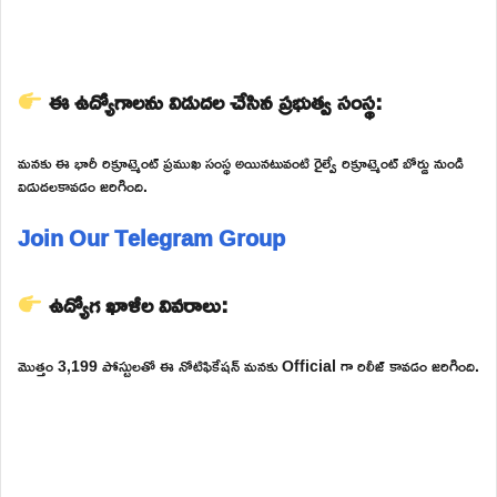
ఈ ఉద్యోగాలను విడుదల చేసిన ప్రభుత్వ సంస్థ:
మనకు ఈ భారీ రిక్రూట్మెంట్ ప్రముఖ సంస్థ అయినటువంటి రైల్వే రిక్రూట్మెంట్ బోర్డు నుండి
విడుదలకావడం జరిగింది.
Join Our Telegram Group
ఉద్యోగ ఖాళీల వివరాలు:
మొత్తం 3,199 పోస్టులతో ఈ నోటిఫికేషన్ మనకు Official గా రిలీజ్ కావడం జరిగింది.