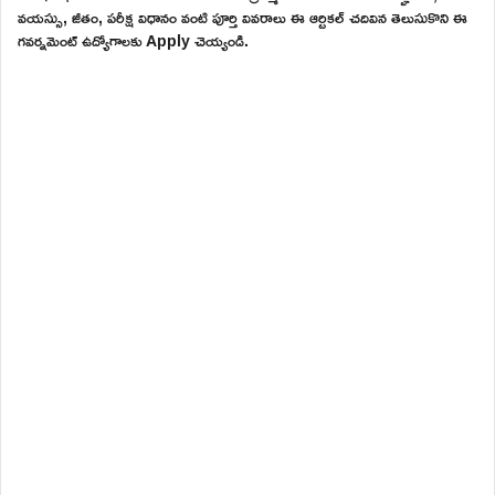
వయస్సు, జీతం, పరీక్ష విధానం వంటి పూర్తి వివరాలు ఈ ఆర్టికల్ చదివిన తెలుసుకొని ఈ
గవర్నమెంట్ ఉద్యోగాలకు Apply చెయ్యండి.