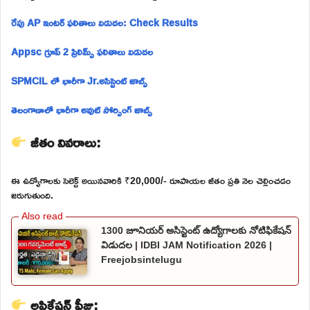
రేపు AP ఇంటర్ ఫలితాలు విడుదల: Check Results
Appsc గ్రూప్ 2 ప్రిలిమ్స్ ఫలితాలు విడుదల
SPMCIL లో భారీగా Jr.అసిస్టెంట్ జాబ్స్
తెలంగాణాలో భారీగా అవుట్ సోర్సింగ్ జాబ్స్
జీతం వివరాలు:
ఈ ఉద్యోగాలకు సెలెక్ట్ అయినవారికి ₹20,000/- రూపాయల జీతం ప్రతి నెల చెల్లించడం
జరుగుతుంది.
1300 జూనియర్ అసిస్టెంట్ ఉద్యోగాలకు నోటిఫికేషన్
విడుదల | IDBI JAM Notification 2026 |
Freejobsintelugu
అప్లికేషన్ ఫీజు: