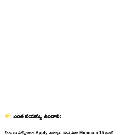
ఎంత వయస్సు ఉండాలి:
మీరు ఈ ఉద్యోగాలకు Apply చెయ్యాలి అంటే మీకు Minimum 15 నుండి