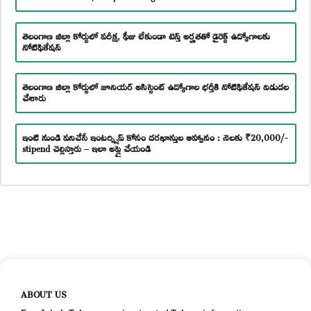
తెలంగాణ జిల్లా కోర్టులో పరీక్ష, ఫీజు లేకుండా టెన్త్ అర్హతతో డైరెక్ట్ ఉద్యోగాలకు
నోటిఫికేషన్
తెలంగాణ జిల్లా కోర్టులో జూనియర్ అసిస్టెంట్ ఉద్యోగాల భర్తీకి నోటిఫికేషన్ విడుదల
చేశారు
ఇంటి నుండి పనిచేసే ఇంటర్న్షిప్ కోసం దరఖాస్తుల ఆహ్వానం : నెలకు ₹20,000/-
stipend చెల్లిస్తారు – ఇలా అప్లై చేయండి
ABOUT US