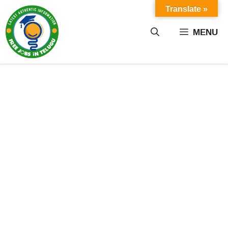
Skip
Translate »
to
content
MENU