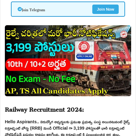
Join Telegram
Join Now
Railway Recruitment 2024:
Hello Aspirants.. నిరుద్యోగ అభ్యర్థులకు ప్రముఖ ప్రభుత్వ సంస్థ అయినటువంటి రైల్వే
రిక్రూట్మెంట్ బోర్డు (RRB) నుండి Official గా 3,199 పోస్టులతో భారీ రిక్రూట్మెంట్
నోటిఫికేషన్ విడుదల కావడం జరిగింది. ఈ రిక్రూట్మెంట్ కి సంబందించిన అర్హతలు,