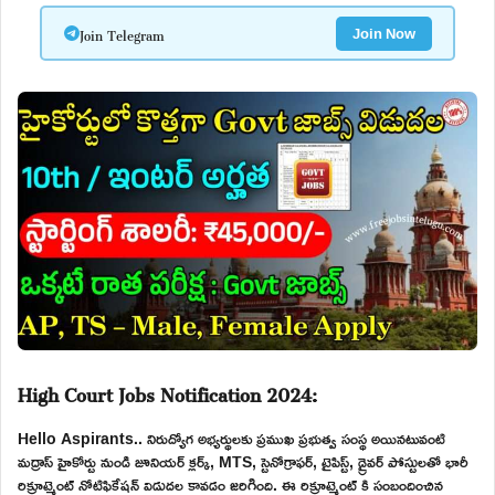
Join Telegram
Join Now
High Court Jobs Notification 2024:
Hello Aspirants.. నిరుద్యోగ అభ్యర్థులకు ప్రముఖ ప్రభుత్వ సంస్థ అయినటువంటి
మద్రాస్ హైకోర్టు నుండి జూనియర్ క్లర్క్, MTS, స్టెనోగ్రాఫర్, టైపిస్ట్, డ్రైవర్ పోస్టులతో భారీ
రిక్రూట్మెంట్ నోటిఫికేషన్ విడుదల కావడం జరిగింది. ఈ రిక్రూట్మెంట్ కి సంబందించిన