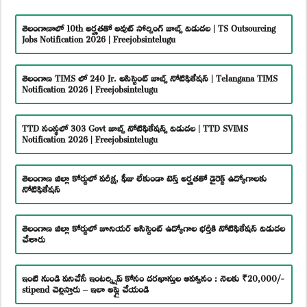
తెలంగాణాలో 10th అర్హతతో అవుట్ సోర్సింగ్ జాబ్స్ విడుదల | TS Outsourcing
Jobs Notification 2026 | Freejobsintelugu
తెలంగాణ TIMS లో 240 Jr. అసిస్టెంట్ జాబ్స్ నోటిఫికేషన్ | Telangana TIMS
Notification 2026 | Freejobsintelugu
TTD సంస్థలో 303 Govt జాబ్స్ నోటిఫికేషన్స్ విడుదల | TTD SVIMS
Notification 2026 | Freejobsintelugu
తెలంగాణ జిల్లా కోర్టులో పరీక్ష, ఫీజు లేకుండా టెన్త్ అర్హతతో డైరెక్ట్ ఉద్యోగాలకు
నోటిఫికేషన్
తెలంగాణ జిల్లా కోర్టులో జూనియర్ అసిస్టెంట్ ఉద్యోగాల భర్తీకి నోటిఫికేషన్ విడుదల
చేశారు
ఇంటి నుండి పనిచేసే ఇంటర్న్షిప్ కోసం దరఖాస్తుల ఆహ్వానం : నెలకు ₹20,000/-
stipend చెల్లిస్తారు – ఇలా అప్లై చేయండి