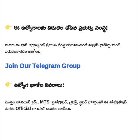
ఈ ఉద్యోగాలను విడుదల చేసిన ప్రభుత్వ సంస్థ:
మనకు ఈ భారీ రిక్రూట్మెంట్ ప్రముఖ సంస్థ అయినటువంటి మద్రాస్ హైకోర్టు నుండి
విడుదలకావడం జరిగింది.
Join Our Telegram Group
ఉద్యోగ ఖాళీల వివరాలు:
మొత్తం జూనియర్ క్లర్క్, MTS, స్టెనోగ్రాఫర్, టైపిస్ట్, డ్రైవర్ పోస్టులతో ఈ నోటిఫికేషన్
మనకు Official గా రిలీజ్ కావడం జరిగింది.