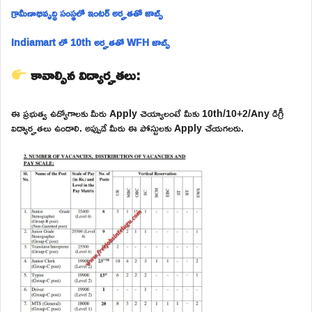
గ్రామీణాభివృద్ధి సంస్థలో ఇంటర్ అర్హతతో జాబ్స్
Indiamart లో 10th అర్హతతో WFH జాబ్స్
కావాల్సిన విద్యార్హతలు:
ఈ ప్రభుత్వ ఉద్యోగాలకు మీరు Apply చెయ్యాలంటే మీకు 10th/10+2/Any డిగ్రీ
విద్యార్హతలు ఉండాలి. అప్పుడే మీరు ఈ పోస్టులకు Apply చేయగలరు.