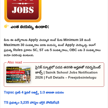
ఎంత వయస్సు ఉండాలి:
మీరు ఈ ఉద్యోగాలకు Apply చెయ్యాలి అంటే మీకు Minimum 18 నుండి
Maximum 30 సంవత్సరాల వరకు వయస్సు ఉంటే Apply చెయ్యొచ్చు. అలాగే
ప్రభుత్వ Rules ప్రకారం SC, ST లకు 5 సంవత్సరాలు, OBC లకు 3 సంవత్సరాలు
వయో సడలింపు ఉంటుంది.
సైనిక్ స్కూళ్లలో పదవ తరగతి అర్హతతో గవర్నమెంట్
జాబ్స్ | Sainik School Jobs Notification
2026 | Full Details – Freejobsintelugu
Tspsc గ్రూప్ 4 ఫైనల్ రిజల్ట్స్ 1:3 జాబితా విడుదల
TS ప్రభుత్వం 3,235 పోస్టుల భర్తీకి నోటిఫికేషన్