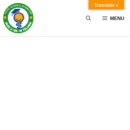
Skip
Translate »
to
content
MENU