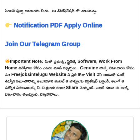
సిలబస్ పూర్తి వివరాలను మీరు.. ఈ నోటిఫికేషన్ లో చూడవచ్చు.
Notification PDF
Apply Online
Join Our Telegram Group
Important Note: మీలో ప్రభుత్వ, ప్రైవేట్, Software, Work From
Home ఉద్యోగాల కోసం ఎదురు చూసే అభ్యర్థులు.. Genuine జాబ్స్ సమాచారం కోసం
మా Freejobsintelugu Website ని ప్రతి రోజు Visit చేసి ఇందులో ఉండే
ఉద్యోగ సమాచారాన్ని తెలుసుకొని వెంటనే ఆ పోస్టులకు అప్లికేషన్ పెట్టండి. అలాగే ఆ
ఉద్యోగ సమాచారాన్ని మీ మిత్రులకు కూడా Share చెయ్యండి. వారికి కూడా ఈ జాబ్స్
సమాచారం తెలుస్తుంది. ధన్యవాదాలు.