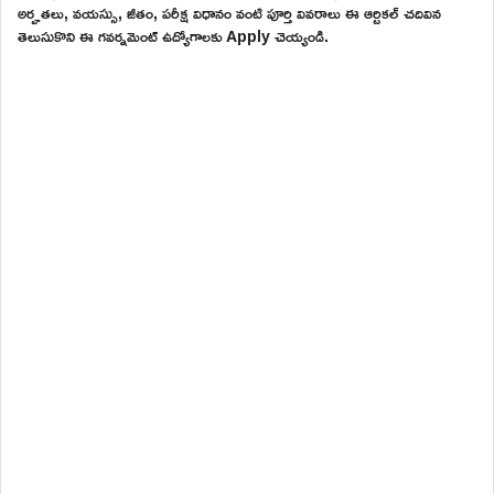
అర్హతలు, వయస్సు, జీతం, పరీక్ష విధానం వంటి పూర్తి వివరాలు ఈ ఆర్టికల్ చదివిన
తెలుసుకొని ఈ గవర్నమెంట్ ఉద్యోగాలకు Apply చెయ్యండి.