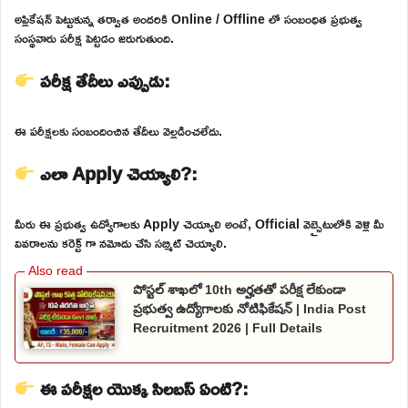
అప్లికేషన్ పెట్టుకున్న తర్వాత అందరికి Online / Offline లో సంబంధిత ప్రభుత్వ
సంస్థవారు పరీక్ష పెట్టడం జరుగుతుంది.
పరీక్ష తేదీలు ఎప్పుడు:
ఈ పరీక్షలకు సంబందించిన తేదీలు వెల్లడించలేదు.
ఎలా Apply చెయ్యాలి?:
మీరు ఈ ప్రభుత్వ ఉద్యోగాలకు Apply చెయ్యాలి అంటే, Official వెబ్సైటులోకి వెళ్లి మీ
వివరాలను కరెక్ట్ గా నమోదు చేసి సబ్మిట్ చెయ్యాలి.
పోస్టల్ శాఖలో 10th అర్హతతో పరీక్ష లేకుండా
ప్రభుత్వ ఉద్యోగాలకు నోటిఫికేషన్ | India Post
Recruitment 2026 | Full Details
ఈ పరీక్షల యొక్క సిలబస్ ఏంటి?: