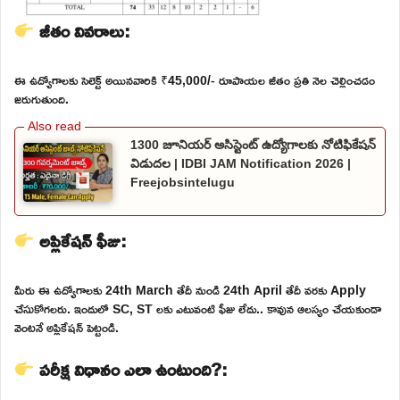
జీతం వివరాలు:
ఈ ఉద్యోగాలకు సెలెక్ట్ అయినవారికి ₹45,000/- రూపాయల జీతం ప్రతి నెల చెల్లించడం
జరుగుతుంది.
1300 జూనియర్ అసిస్టెంట్ ఉద్యోగాలకు నోటిఫికేషన్
విడుదల | IDBI JAM Notification 2026 |
Freejobsintelugu
అప్లికేషన్ ఫీజు:
మీరు ఈ ఉద్యోగాలకు 24th March తేదీ నుండి 24th April తేదీ వరకు Apply
చేసుకోగలరు. ఇందులో SC, ST లకు ఎటువంటి ఫీజు లేదు.. కావున ఆలస్యం చేయకుండా
వెంటనే అప్లికేషన్ పెట్టండి.
పరీక్ష విధానం ఎలా ఉంటుంది?: