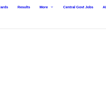
Cards
Results
More
Central Govt Jobs
A