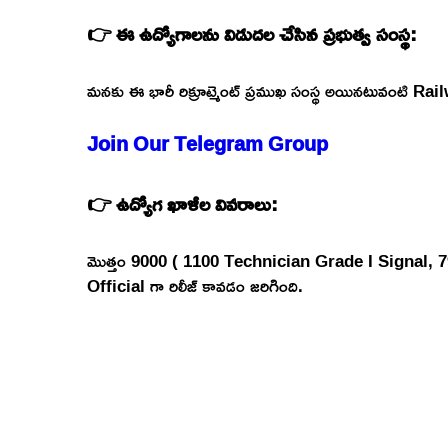
👉 ఈ ఉద్యోగాలను విడుదల చేసిన ప్రభుత్వ సంస్థ:
మనకు ఈ భారీ రిక్రూట్మెంట్ ప్రముఖ సంస్థ అయినటువంటి 
Join Our Telegram Group
👉 ఉద్యోగ ఖాళీల వివరాలు:
మొత్తం 9000 ( 1100 Technician Grade I Signal, 79
Official గా రిలీజ్ కావడం జరిగింది.