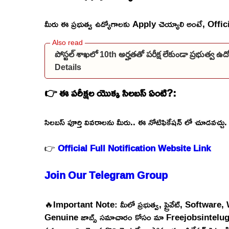
మీరు ఈ ప్రభుత్వ ఉద్యోగాలకు Apply చెయ్యాలి అంటే, Official వె
పోస్టల్ శాఖలో 10th అర్హతతో పరీక్ష లేకుండా ప్రభుత్వ 
Details
👉 ఈ పరీక్షల యొక్క సిలబస్ ఏంటి?:
సిలబస్ పూర్తి వివరాలను మీరు.. ఈ నోటిఫికేషన్ లో చూడవచ్చు.
👉
Official Full Notification
Website Link
Join Our Telegram Group
🔥Important Note: మీలో ప్రభుత్వ, ప్రైవేట్, Software
Genuine జాబ్స్ సమాచారం కోసం మా Freejobsintelugu W