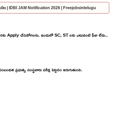
విడుదల | IDBI JAM Notification 2026 | Freejobsintelugu
దీ వరకు Apply చేసుకోగలరు. ఇందులో SC, ST లకు ఎటువంటి ఫీజు లేదు..
సంబంధిత ప్రభుత్వ సంస్థవారు పరీక్ష పెట్టడం జరుగుతుంది.