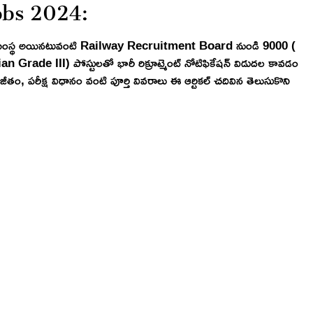
obs 2024:
ుత్వ సంస్థ అయినటువంటి Railway Recruitment Board నుండి 9000 (
de III) పోస్టులతో భారీ రిక్రూట్మెంట్ నోటిఫికేషన్ విడుదల కావడం
ీతం, పరీక్ష విధానం వంటి పూర్తి వివరాలు ఈ ఆర్టికల్ చదివిన తెలుసుకొని