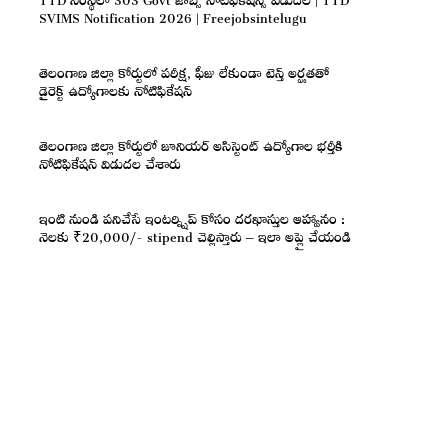
SVIMS Notification 2026 | Freejobsintelugu
తెలంగాణ జిల్లా కోర్టులో పరీక్ష, ఫీజు లేకుండా టెన్త్ అర్హతతో
డైరెక్ట్ ఉద్యోగాలకు నోటిఫికేషన్
తెలంగాణ జిల్లా కోర్టులో జూనియర్ అసిస్టెంట్ ఉద్యోగాల భర్తీకి
నోటిఫికేషన్ విడుదల చేశారు
ఇంటి నుండి పనిచేసే ఇంటర్న్షిప్ కోసం దరఖాస్తుల ఆహ్వానం :
నెలకు ₹20,000/- stipend చెల్లిస్తారు – ఇలా అప్లై చేయండి