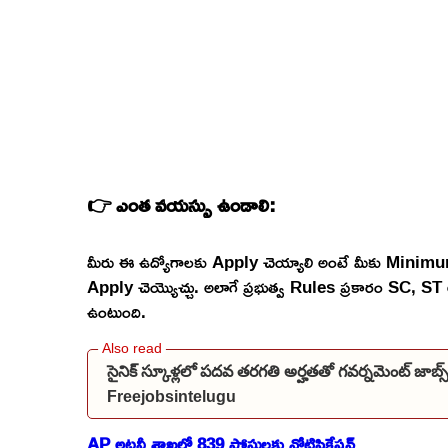
👉 ఎంత వయస్సు ఉండాలి:
మీరు ఈ ఉద్యోగాలకు Apply చెయ్యాలి అంటే మీకు Mini
Apply చెయ్యొచ్చు. అలాగే ప్రభుత్వ Rules ప్రకారం SC,
ఉంటుంది.
సైనిక్ స్కూళ్లలో పదవ తరగతి అర్హతతో గవర్నమెంట్ జాబ
Freejobsintelugu
AP అటవీ శాఖలో 839 పోస్టులకు నోటిఫికేషన్