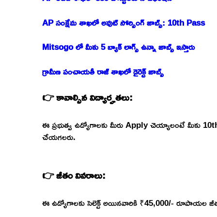
AP సంక్షేమ శాఖలో అవుట్ సోర్సింగ్ జాబ్స్: 10th Pass
Mitsogo లో మీకు 5 బ్యాక్ లాగ్స్ ఉన్నా జాబ్స్ ఇస్తారు
గ్రామీణ పంచాయతీ రాజ్ శాఖలో డైరెక్ట్ జాబ్స్
👉 కావాల్సిన విద్యార్హతలు:
ఈ ప్రభుత్వ ఉద్యోగాలకు మీరు Apply చెయ్యాలంటే మీకు 10th
చేయగలరు.
👉 జీతం వివరాలు:
ఈ ఉద్యోగాలకు సెలెక్ట్ అయినవారికి ₹45,000/- రూపాయల జీతం