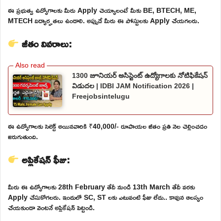
ఈ ప్రభుత్వ ఉద్యోగాలకు మీరు Apply చెయ్యాలంటే మీకు BE, BTECH, ME,
MTECH విద్యార్హతలు ఉండాలి. అప్పుడే మీరు ఈ పోస్టులకు Apply చేయగలరు.
జీతం వివరాలు:
1300 జూనియర్ అసిస్టెంట్ ఉద్యోగాలకు నోటిఫికేషన్
విడుదల | IDBI JAM Notification 2026 |
Freejobsintelugu
ఈ ఉద్యోగాలకు సెలెక్ట్ అయినవారికి ₹40,000/- రూపాయల జీతం ప్రతి నెల చెల్లించడం
జరుగుతుంది.
అప్లికేషన్ ఫీజు:
మీరు ఈ ఉద్యోగాలకు 28th February తేదీ నుండి 13th March తేదీ వరకు
Apply చేసుకోగలరు. ఇందులో SC, ST లకు ఎటువంటి ఫీజు లేదు.. కావున ఆలస్యం
చేయకుండా వెంటనే అప్లికేషన్ పెట్టండి.