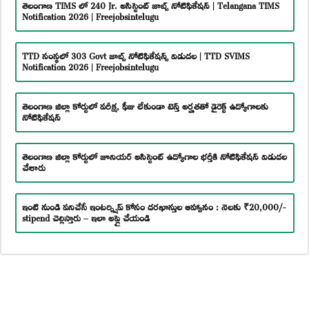
తెలంగాణ TIMS లో 240 Jr. అసిస్టెంట్ జాబ్స్ నోటిఫికేషన్ | Telangana TIMS
Notification 2026 | Freejobsintelugu
TTD సంస్థలో 303 Govt జాబ్స్ నోటిఫికేషన్స్ విడుదల | TTD SVIMS
Notification 2026 | Freejobsintelugu
తెలంగాణ జిల్లా కోర్టులో పరీక్ష, ఫీజు లేకుండా టెన్త్ అర్హతతో డైరెక్ట్ ఉద్యోగాలకు
నోటిఫికేషన్
తెలంగాణ జిల్లా కోర్టులో జూనియర్ అసిస్టెంట్ ఉద్యోగాల భర్తీకి నోటిఫికేషన్ విడుదల
చేశారు
ఇంటి నుండి పనిచేసే ఇంటర్న్షిప్ కోసం దరఖాస్తుల ఆహ్వానం : నెలకు ₹20,000/-
stipend చెల్లిస్తారు – ఇలా అప్లై చేయండి