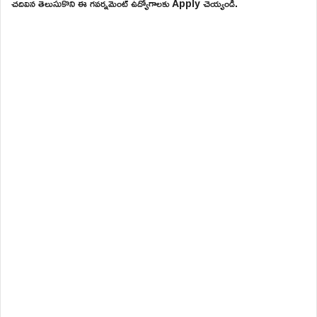
చదివిన తెలుసుకొని ఈ గవర్నమెంట్ ఉద్యోగాలకు Apply చెయ్యండి.