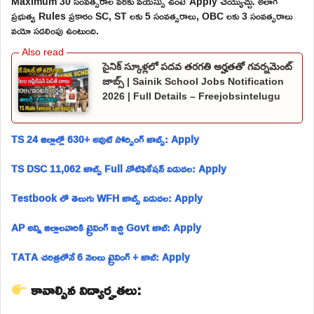
Maximum 30 సంవత్సరాల వరకు వయస్సు ఉంటే Apply చెయ్యొచ్చు. అలాగే
ప్రభుత్వ Rules ప్రకారం SC, ST లకు 5 సంవత్సరాలు, OBC లకు 3 సంవత్సరాలు
వయో సడలింపు ఉంటుంది.
సైనిక్ స్కూళ్లలో పదవ తరగతి అర్హతతో గవర్నమెంట్
జాబ్స్ | Sainik School Jobs Notification
2026 | Full Details – Freejobsintelugu
TS 24 జిల్లాల్లో 630+ అవుట్ సోర్సింగ్ జాబ్స్: Apply
TS DSC 11,062 జాబ్స్ Full నోటిఫికేషన్ విడుదల: Apply
Testbook లో తెలుగు WFH జాబ్స్ విడుదల: Apply
AP అన్ని జిల్లాలవారికి ట్రైనింగ్ ఇచ్చి Govt జాబ్: Apply
TATA చరిత్రలోనే 6 నెలలు ట్రైనింగ్ + జాబ్: Apply
కావాల్సిన విద్యార్హతలు: