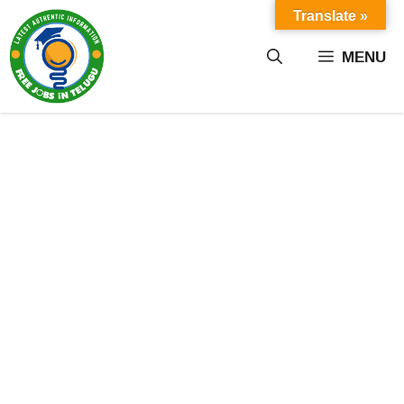
Skip
Translate »
to
content
MENU