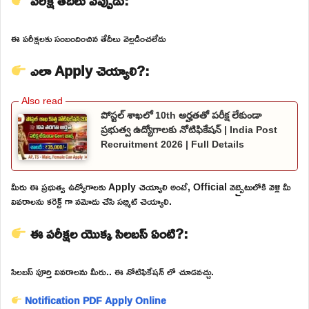
పరీక్ష తేదీలు ఎప్పుడు:
ఈ పరీక్షలకు సంబందించిన తేదీలు వెల్లడించలేదు
ఎలా Apply చెయ్యాలి?:
పోస్టల్ శాఖలో 10th అర్హతతో పరీక్ష లేకుండా
ప్రభుత్వ ఉద్యోగాలకు నోటిఫికేషన్ | India Post
Recruitment 2026 | Full Details
మీరు ఈ ప్రభుత్వ ఉద్యోగాలకు Apply చెయ్యాలి అంటే, Official వెబ్సైటులోకి వెళ్లి మీ
వివరాలను కరెక్ట్ గా నమోదు చేసి సబ్మిట్ చెయ్యాలి.
ఈ పరీక్షల యొక్క సిలబస్ ఏంటి?:
సిలబస్ పూర్తి వివరాలను మీరు.. ఈ నోటిఫికేషన్ లో చూడవచ్చు.
Notification PDF
Apply Online