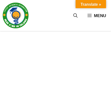
Skip
Translate »
to
content
MENU