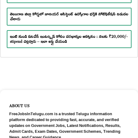
తెలంగాణ జిల్లా కోర్టులో జూనియర్ అసిస్టెంట్ ఉద్యోగాల భర్తీకి నోటిఫికేషన్ విడుదల
చేశారు
ఇంటి నుండి పనిచేసే ఇంటర్న్షిప్ కోసం దరఖాస్తుల ఆహ్వానం : నెలకు ₹20,000/-
stipend చెల్లిస్తారు – ఇలా అప్లై చేయండి
ABOUT US
FreeJobsInTelugu.com is a trusted Telugu information
platform dedicated to providing fast, accurate, and verified
updates on Government Jobs, Latest Notifications, Results,
Admit Cards, Exam Dates, Government Schemes, Trending
News, and Career Guidance.