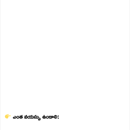
ఎంత వయస్సు ఉండాలి: