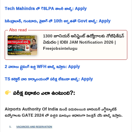
Tech Mahindra లో ₹8LPA శాలరీ జాబ్స్: Apply
సికింద్రాబాద్, గుంటూరు, వైజాగ్ లో 10th అర్హతతో Govt జాబ్స్: Apply
1300 జూనియర్ అసిస్టెంట్ ఉద్యోగాలకు నోటిఫికేషన్
విడుదల | IDBI JAM Notification 2026 |
Freejobsintelugu
2 వారాలు ట్రైనింగ్ ఇచ్చి WFH జాబ్స్ ఇస్తారు: Apply
TS కలెక్టర్ వారి కార్యాలయంలో పరీక్ష లేకుండా జాబ్స్: Apply
పరీక్ష విధానం ఎలా ఉంటుంది?:
Airports Authority Of India నుండి విడుదలయిన జూనియర్ ఎగ్జిక్యూటివ్
ఉద్యోగాలకు GATE 2024 లో వచ్చిన మార్కుల ఆధారంగా సెలక్షన్ చేసి జాబ్స్ ఇస్తారు.