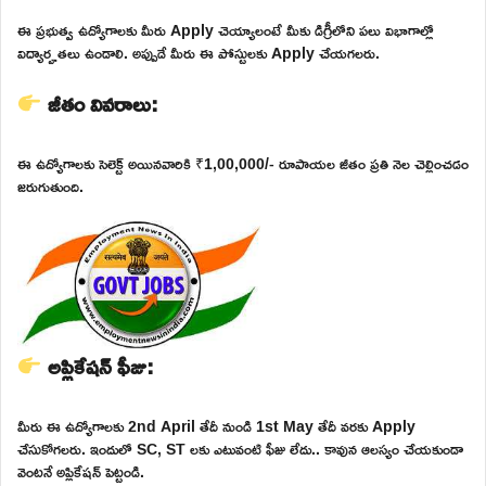
ఈ ప్రభుత్వ ఉద్యోగాలకు మీరు Apply చెయ్యాలంటే మీకు డిగ్రీలోని పలు విభాగాల్లో
విద్యార్హతలు ఉండాలి. అప్పుడే మీరు ఈ పోస్టులకు Apply చేయగలరు.
జీతం వివరాలు:
ఈ ఉద్యోగాలకు సెలెక్ట్ అయినవారికి ₹1,00,000/- రూపాయల జీతం ప్రతి నెల చెల్లించడం
జరుగుతుంది.
అప్లికేషన్ ఫీజు:
మీరు ఈ ఉద్యోగాలకు 2nd April తేదీ నుండి 1st May తేదీ వరకు Apply
చేసుకోగలరు. ఇందులో SC, ST లకు ఎటువంటి ఫీజు లేదు.. కావున ఆలస్యం చేయకుండా
వెంటనే అప్లికేషన్ పెట్టండి.