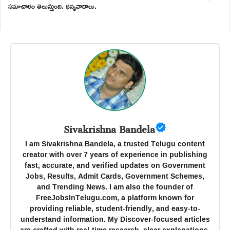
సమాచారం తెలుస్తుంది. ధన్యవాదాలు.
Sivakrishna Bandela
I am Sivakrishna Bandela, a trusted Telugu content
creator with over 7 years of experience in publishing
fast, accurate, and verified updates on Government
Jobs, Results, Admit Cards, Government Schemes,
and Trending News. I am also the founder of
FreeJobsInTelugu.com, a platform known for
providing reliable, student-friendly, and easy-to-
understand information. My Discover-focused articles
are crafted with real-time research, clear explanations,