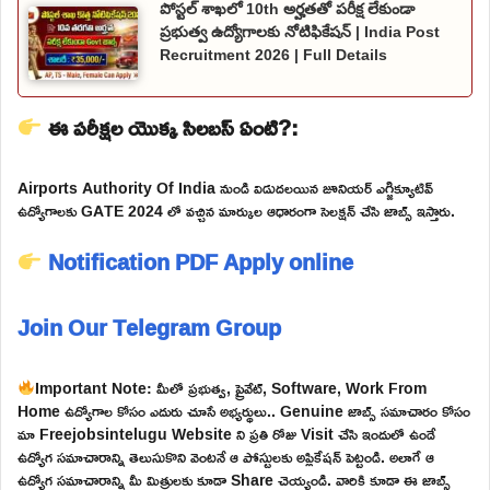
పోస్టల్ శాఖలో 10th అర్హతతో పరీక్ష లేకుండా
ప్రభుత్వ ఉద్యోగాలకు నోటిఫికేషన్ | India Post
Recruitment 2026 | Full Details
ఈ పరీక్షల యొక్క సిలబస్ ఏంటి?:
Airports Authority Of India నుండి విడుదలయిన జూనియర్ ఎగ్జిక్యూటివ్
ఉద్యోగాలకు GATE 2024 లో వచ్చిన మార్కుల ఆధారంగా సెలక్షన్ చేసి జాబ్స్ ఇస్తారు.
Notification PDF
Apply online
Join Our Telegram Group
Important Note: మీలో ప్రభుత్వ, ప్రైవేట్, Software, Work From
Home ఉద్యోగాల కోసం ఎదురు చూసే అభ్యర్థులు.. Genuine జాబ్స్ సమాచారం కోసం
మా Freejobsintelugu Website ని ప్రతి రోజు Visit చేసి ఇందులో ఉండే
ఉద్యోగ సమాచారాన్ని తెలుసుకొని వెంటనే ఆ పోస్టులకు అప్లికేషన్ పెట్టండి. అలాగే ఆ
ఉద్యోగ సమాచారాన్ని మీ మిత్రులకు కూడా Share చెయ్యండి. వారికి కూడా ఈ జాబ్స్